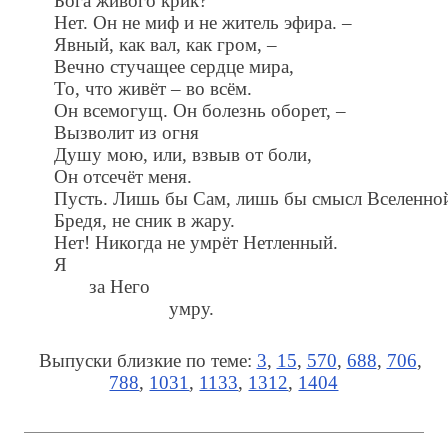
Бога живого крик?
Нет. Он не миф и не житель эфира. –
Явный, как вал, как гром, –
Вечно стучащее сердце мира,
То, что живёт – во всём.
Он всемогущ. Он болезнь оборет, –
Вызволит из огня
Душу мою, или, взвыв от боли,
Он отсечёт меня.
Пусть. Лишь бы Сам, лишь бы смысл Вселенно
Бредя, не сник в жару.
Нет! Никогда не умрёт Нетленный.
Я
за Него
умру.
Выпуски близкие по теме:
3
,
15
,
570
,
688
,
706
,
788
,
1031
,
1133
,
1312
,
1404