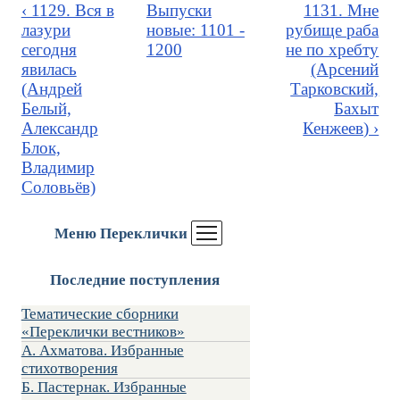
‹ 1129. Вся в
Выпуски
1131. Мне
лазури
новые: 1101 -
рубище раба
сегодня
1200
не по хребту
явилась
(Арсений
(Андрей
Тарковский,
Белый,
Бахыт
Александр
Кенжеев) ›
Блок,
Владимир
Соловьёв)
Меню Переклички
Последние поступления
Тематические сборники
«Переклички вестников»
А. Ахматова. Избранные
стихотворения
Б. Пастернак. Избранные