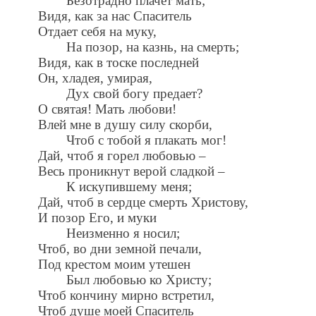
Безотрадно плачет мать;
Видя, как за нас Спаситель
Отдает себя на муку,
На позор, на казнь, на смерть;
Видя, как в тоске последней
Он, хладея, умирая,
Дух свой богу предает?
О святая! Мать любови!
Влей мне в душу силу скорби,
Чтоб с тобой я плакать мог!
Дай, чтоб я горел любовью –
Весь проникнут верой сладкой –
К искупившему меня;
Дай, чтоб в сердце смерть Христову,
И позор Его, и муки
Неизменно я носил;
Чтоб, во дни земной печали,
Под крестом моим утешен
Был любовью ко Христу;
Чтоб кончину мирно встретил,
Чтоб душе моей Спаситель