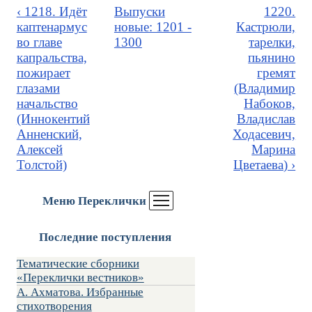
‹ 1218. Идёт
Выпуски
1220.
каптенармус
новые: 1201 -
Кастрюли,
во главе
1300
тарелки,
капральства,
пьянино
пожирает
гремят
глазами
(Владимир
начальство
Набоков,
(Иннокентий
Владислав
Анненский,
Ходасевич,
Алексей
Марина
Толстой)
Цветаева) ›
Меню Переклички
Последние поступления
Тематические сборники
«Переклички вестников»
А. Ахматова. Избранные
стихотворения