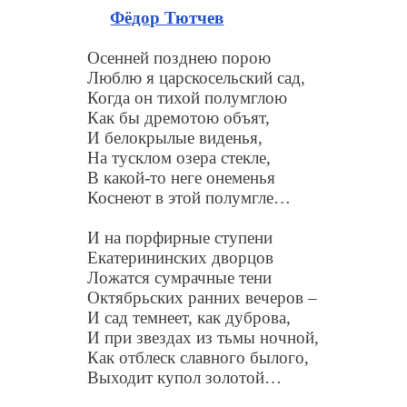
Фёдор Тютчев
Осенней позднею порою
Люблю я царскосельский сад,
Когда он тихой полумглою
Как бы дремотою объят,
И белокрылые виденья,
На тусклом озера стекле,
В какой-то неге онеменья
Коснеют в этой полумгле…
И на порфирные ступени
Екатерининских дворцов
Ложатся сумрачные тени
Октябрьских ранних вечеров –
И сад темнеет, как дуброва,
И при звездах из тьмы ночной,
Как отблеск славного былого,
Выходит купол золотой…