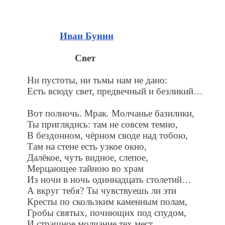
Иван Бунин
Свет
Ни пустоты, ни тьмы нам не дано:
Есть всюду свет, предвечный и безликий…
Вот полночь. Мрак. Молчанье базилики,
Ты приглядись: там не совсем темно,
В бездонном, чёрном своде над тобою,
Там на стене есть узкое окно,
Далёкое, чуть видное, слепое,
Мерцающее тайною во храм
Из ночи в ночь одиннадцать столетий…
А вкруг тебя? Ты чувствуешь ли эти
Кресты по скользким каменным полам,
Гробы святых, почиющих под спудом,
И страшное молчание тех мест,