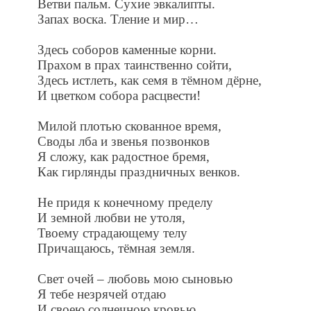
Ветви пальм. Сухие эвкалипты.
Запах воска. Тление и мир…
Здесь соборов каменные корни.
Прахом в прах таинственно сойти,
Здесь истлеть, как семя в тёмном дёрне,
И цветком собора расцвести!
Милой плотью скованное время,
Своды лба и звенья позвонков
Я сложу, как радостное бремя,
Как гирлянды праздничных венков.
Не придя к конечному пределу
И земной любви не утоля,
Твоему страдающему телу
Причащаюсь, тёмная земля.
Свет очей – любовь мою сыновью
Я тебе незрячей отдаю
И своею солнечною кровью