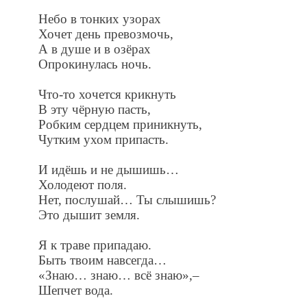
Небо в тонких узорах
Хочет день превозмочь,
А в душе и в озёрах
Опрокинулась ночь.
Что-то хочется крикнуть
В эту чёрную пасть,
Робким сердцем приникнуть,
Чутким ухом припасть.
И идёшь и не дышишь…
Холодеют поля.
Нет, послушай… Ты слышишь?
Это дышит земля.
Я к траве припадаю.
Быть твоим навсегда…
«Знаю… знаю… всё знаю»,–
Шепчет вода.