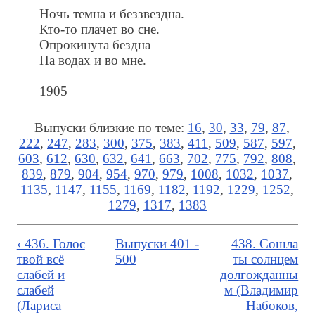
Ночь темна и беззвездна.
Кто-то плачет во сне.
Опрокинута бездна
На водах и во мне.
1905
Выпуски близкие по теме:
16
,
30
,
33
,
79
,
87
,
222
,
247
,
283
,
300
,
375
,
383
,
411
,
509
,
587
,
597
,
603
,
612
,
630
,
632
,
641
,
663
,
702
,
775
,
792
,
808
,
839
,
879
,
904
,
954
,
970
,
979
,
1008
,
1032
,
1037
,
1135
,
1147
,
1155
,
1169
,
1182
,
1192
,
1229
,
1252
,
1279
,
1317
,
1383
‹ 436. Голос
Выпуски 401 -
438. Сошла
твой всё
500
ты солнцем
слабей и
долгожданны
слабей
м (Владимир
(Лариса
Набоков,