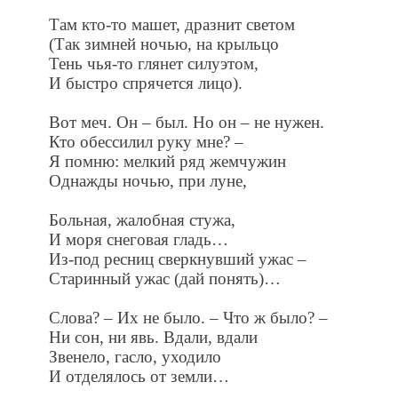
Там кто-то машет, дразнит светом
(Так зимней ночью, на крыльцо
Тень чья-то глянет силуэтом,
И быстро спрячется лицо).
Вот меч. Он – был. Но он – не нужен.
Кто обессилил руку мне? –
Я помню: мелкий ряд жемчужин
Однажды ночью, при луне,
Больная, жалобная стужа,
И моря снеговая гладь…
Из-под ресниц сверкнувший ужас –
Старинный ужас (дай понять)…
Слова? – Их не было. – Что ж было? –
Ни сон, ни явь. Вдали, вдали
Звенело, гасло, уходило
И отделялось от земли…