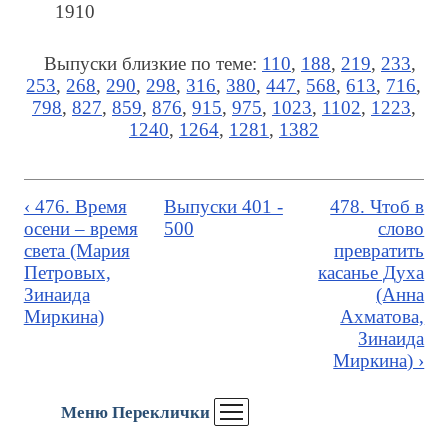
1910
Выпуски близкие по теме:
110
,
188
,
219
,
233
,
253
,
268
,
290
,
298
,
316
,
380
,
447
,
568
,
613
,
716
,
798
,
827
,
859
,
876
,
915
,
975
,
1023
,
1102
,
1223
,
1240
,
1264
,
1281
,
1382
‹ 476. Время
Выпуски 401 -
478. Чтоб в
осени – время
500
слово
света (Мария
превратить
Петровых,
касанье Духа
Зинаида
(Анна
Миркина)
Ахматова,
Зинаида
Миркина) ›
Меню Переклички