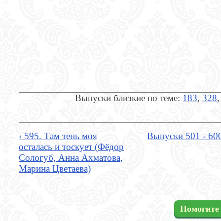
Выпуски близкие по теме:
183
,
328
‹ 595. Там тень моя
Выпуски 501 - 60
осталась и тоскует (Фёдор
Сологуб, Анна Ахматова,
Марина Цветаева)
Помогите 