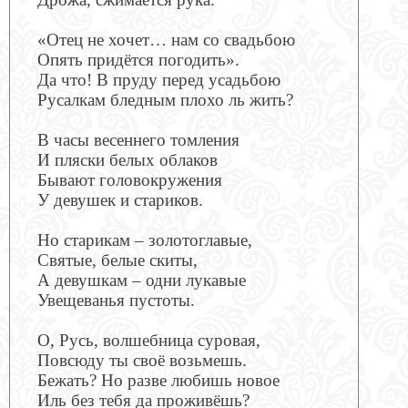
«Отец не хочет… нам со свадьбою
Опять придётся погодить».
Да что! В пруду перед усадьбою
Русалкам бледным плохо ль жить?
В часы весеннего томления
И пляски белых облаков
Бывают головокружения
У девушек и стариков.
Но старикам – золотоглавые,
Святые, белые скиты,
А девушкам – одни лукавые
Увещеванья пустоты.
О, Русь, волшебница суровая,
Повсюду ты своё возьмешь.
Бежать? Но разве любишь новое
Иль без тебя да проживёшь?