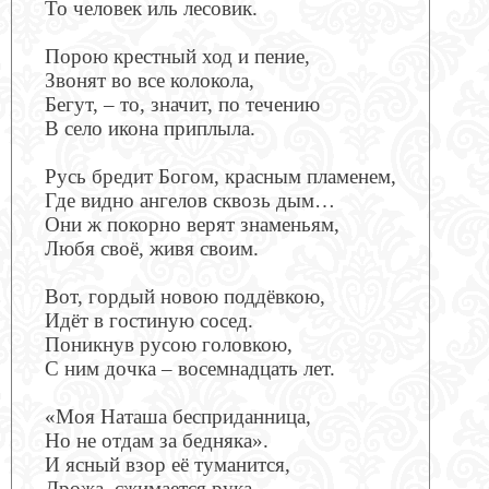
То человек иль лесовик.
Порою крестный ход и пение,
Звонят во все колокола,
Бегут, – то, значит, по течению
В село икона приплыла.
Русь бредит Богом, красным пламенем,
Где видно ангелов сквозь дым…
Они ж покорно верят знаменьям,
Любя своё, живя своим.
Вот, гордый новою поддёвкою,
Идёт в гостиную сосед.
Поникнув русою головкою,
С ним дочка – восемнадцать лет.
«Моя Наташа бесприданница,
Но не отдам за бедняка».
И ясный взор её туманится,
Дрожа, сжимается рука.