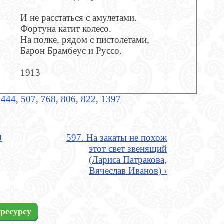
И не расстаться с амулетами.
Фортуна катит колесо.
На полке, рядом с пистолетами,
Барон Брамбеус и Руссо.
1913
,
444
,
507
,
768
,
806
,
822
,
1397
0
597. На закаты не похож
этот свет звенящий
(Лариса Патракова,
Вячеслав Иванов) ›
ресурсу