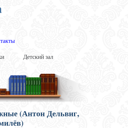
а
такты
ки
Детский зал
ажные (Антон Дельвиг,
милёв)