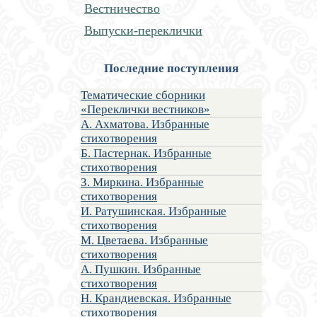
Вестничество
Выпуски-переклички
Последние поступления
Тематические сборники
«Переклички вестников»
А. Ахматова. Избранные
стихотворения
Б. Пастернак. Избранные
стихотворения
З. Миркина. Избранные
стихотворения
И. Ратушинская. Избранные
стихотворения
М. Цветаева. Избранные
стихотворения
А. Пушкин. Избранные
стихотворения
Н. Крандиевская. Избранные
стихотворения