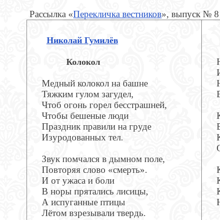
Рассылка «
Перекличка вестников
», выпуск № 
Николай Гумилёв
Колокол
Медный колокол на башне
Тяжким гулом загудел,
Чтоб огонь горел бесстрашней,
Чтобы бешеные люди
Праздник правили на груде
Изуродованных тел.
Звук помчался в дымном поле,
Повторяя слово «смерть».
И от ужаса и боли
В норы прятались лисицы,
А испуганные птицы
Лётом взрезывали твердь.