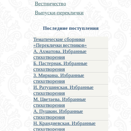
Вестничество
Выпуски-переклички
Последние поступления
Тематические сборники
«Переклички вестников»
А. Ахматова. Избранные
стихотворения
Б. Пастернак. Избранные
стихотворения
З. Миркина. Избранные
стихотворения
И. Ратушинская. Избранные
стихотворения
М. Цветаева. Избранные
стихотворения
А. Пушкин. Избранные
стихотворения
Н. Крандиевская. Избранные
стихотворения