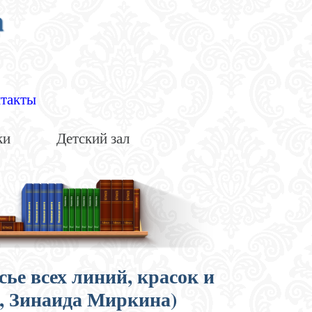
а
такты
ки
Детский зал
асье всех линий, красок и
, Зинаида Миркина)