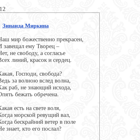
812
Зинаида Миркина
Наш мир божественно прекрасен,
И завещал ему Творец –
Нет, не свободу, а согласье
Всех линий, красок и сердец.
Какая, Господи, свобода?
Ведь за волною вслед волна,
Как раб, не знающий исхода,
Опять бежать обречена.
Какая есть на свете воля,
Когда морской ревущий вал,
Когда бескрайний ветер в поле
Не знает, кто его послал?