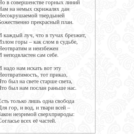
Но в совершенстве горных линий
Нам на немых скрижалях дан
Несокрушаемой твердыней
Божественно прекрасный план.
И каждый луч, что в тучах брезжит,
Излом горы – как слом в судьбе,
Неотвратим и неизбежен
И неподвластен сам себе.
И надо нам искать вот эту
Неотвратимость, тот приказ,
Что был на свете старше света,
Что был нам послан раньше нас.
Есть только лишь одна свобода
Для гор, и вод, и твари всей –
Закон незримой сверхприроды:
Согласье всех её частей.