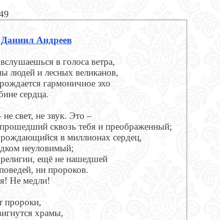
849
Даниил Андреев
 вслушаешься в голоса ветра,
мы людей и лесных великанов,
 рождается гармоничное эхо
бине сердца.
 не свет, не звук. Это –
 прошедший сквозь тебя и преображенный;
 рождающийся в миллионах сердец,
удком неуловимый;
 религии, ещё не нашедшей
поведей, ни пророков.
я! Не медли!
т пророки,
вигнутся храмы,