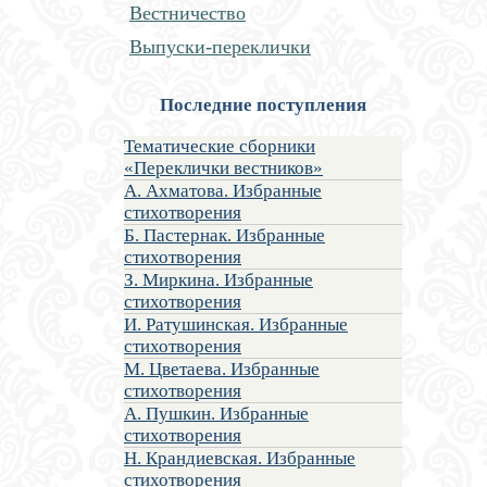
Вестничество
Выпуски-переклички
Последние поступления
Тематические сборники
«Переклички вестников»
А. Ахматова. Избранные
стихотворения
Б. Пастернак. Избранные
стихотворения
З. Миркина. Избранные
стихотворения
И. Ратушинская. Избранные
стихотворения
М. Цветаева. Избранные
стихотворения
А. Пушкин. Избранные
стихотворения
Н. Крандиевская. Избранные
стихотворения