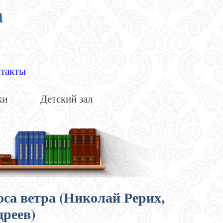
а
такты
ки
Детский зал
оса ветра (Николай Рерих,
реев)