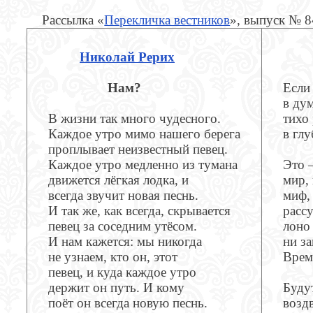
Рассылка «
Перекличка вестников
», выпуск № 
Николай Рерих
Нам?
Если
в ду
В жизни так много чудесного.
тихо
Каждое утро мимо нашего берега
в глу
проплывает неизвестный певец.
Каждое утро медленно из тумана
Это –
движется лёгкая лодка, и
мир,
всегда звучит новая песнь.
миф,
И так же, как всегда, скрывается
расс
певец за соседним утёсом.
лоно
И нам кажется: мы никогда
ни за
не узнаем, кто он, этот
Врем
певец, и куда каждое утро
держит он путь. И кому
Буду
поёт он всегда новую песнь.
возд