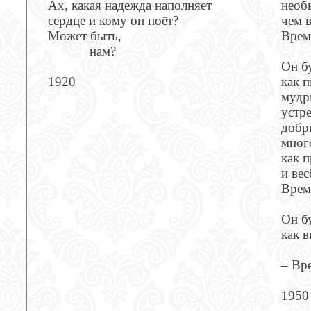
Ах, какая надежда наполняет
необ
сердце и кому он поёт?
чем 
Может быть,
Врем
нам?
Он бу
1920
как п
мудр
устр
добры
мног
как 
и вес
Врем
Он б
как 
– Вр
1950