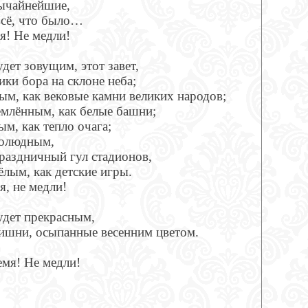
ычайнейшие,
всё, что было…
я! Не медли!
дет зовущим, этот завет,
ики бора на склоне неба;
ым, как вековые камни великих народов;
емлённым, как белые башни;
м, как тепло очага;
олюдным,
праздничный гул стадионов,
ёлым, как детские игры.
я, не медли!
удет прекрасным,
вишни, осыпанные весенним цветом.
емя! Не медли!