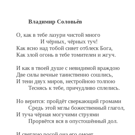
Владимир Соловьёв
О, как в тебе лазури чистой много
И чёрных, чёрных туч!
Как ясно над тобой сияет отблеск Бога,
Как злой огонь в тебе томителен и жгуч.
И как в твоей душе с невидимой враждою
Две силы вечные таинственно сошлись,
И тени двух миров, нестройною толпою
Теснясь к тебе, причудливо сплелись.
Но верится: пройдёт сверкающий громами
Средь этой мглы божественный глагол,
И туча чёрная могучими струями
Прорвётся вся в опустошённый дол.
И светлою росой она его омоет,