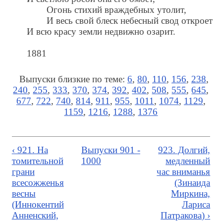
Огонь стихий враждебных утолит,
И весь свой блеск небесный свод откроет
И всю красу земли недвижно озарит.
1881
Выпуски близкие по теме:
6
,
80
,
110
,
156
,
238
,
240
,
255
,
333
,
370
,
374
,
392
,
402
,
508
,
555
,
645
,
677
,
722
,
740
,
814
,
911
,
955
,
1011
,
1074
,
1129
,
1159
,
1216
,
1288
,
1376
‹ 921. На
Выпуски 901 -
923. Долгий,
томительной
1000
медленный
грани
час вниманья
всесожженья
(Зинаида
весны
Миркина,
(Иннокентий
Лариса
Анненский,
Патракова) ›