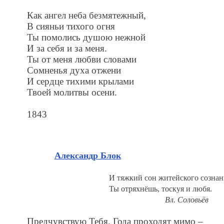
Как ангел неба безмятежный,
В сияньи тихого огня
Ты помолись душою нежной
И за себя и за меня.
Ты от меня любви словами
Сомненья духа отжени
И сердце тихими крылами
Твоей молитвы осени.
1843
Александр Блок
И тяжкий сон житейского сознань
Ты отряхнёшь, тоскуя и любя.
Вл. Соловьёв
Предчувствую Тебя. Года проходят мимо –