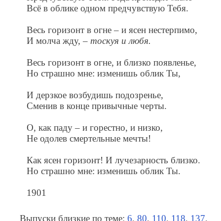
Всё в облике одном предчувствую Тебя.
Весь горизонт в огне – и ясен нестерпимо,
И молча жду, –
тоскуя и любя.
Весь горизонт в огне, и близко появленье,
Но страшно мне: изменишь облик Ты,
И дерзкое возбудишь подозренье,
Сменив в конце привычные черты.
О, как паду – и горестно, и низко,
Не одолев смертельные мечты!
Как ясен горизонт! И лучезарность близко.
Но страшно мне: изменишь облик Ты.
1901
Выпуски близкие по теме:
6
,
80
,
110
,
118
,
137
,