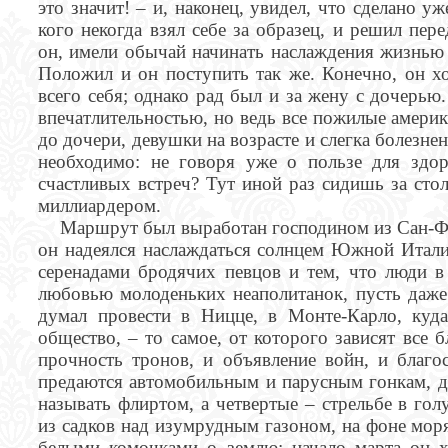
это значит! – и, наконец, увидел, что сделано у
кого некогда взял себе за образец, и решил пе
он, имели обычай начинать наслаждения жизнью 
Положил и он поступить так же. Конечно, он хо
всего себя; однако рад был и за жену с дочерью
впечатлительностью, но ведь все пожилые амери
до дочери, девушки на возрасте и слегка болезне
необходимо: не говоря уже о пользе для здор
счастливых встреч? Тут иной раз сидишь за сто
миллиардером.
Маршрут был выработан господином из Сан-Ф
он надеялся наслаждаться солнцем Южной Италии
серенадами бродячих певцов и тем, что люди в
любовью молоденьких неаполитанок, пусть даже 
думал провести в Ницце, в Монте-Карло, куда
общество, – то самое, от которого зависят все 
прочность тронов, и объявление войн, и благос
предаются автомобильным и парусным гонкам, др
называть флиртом, а четвертые – стрельбе в гол
из садков над изумрудным газоном, на фоне моря
белыми комочками о землю; начало марта он х