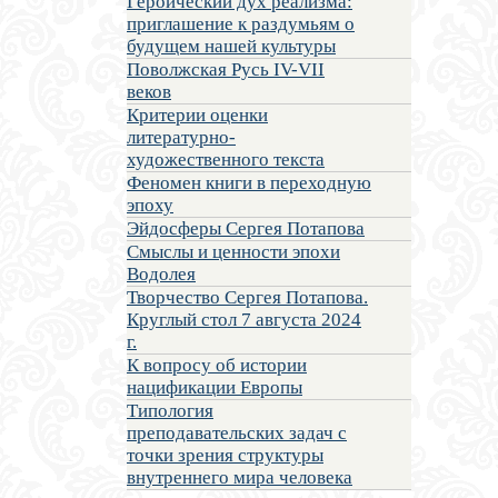
Героический дух реализма:
приглашение к раздумьям о
будущем нашей культуры
Поволжская Русь IV-VII
веков
Критерии оценки
литературно-
художественного текста
Феномен книги в переходную
эпоху
Эйдосферы Сергея Потапова
Смыслы и ценности эпохи
Водолея
Творчество Сергея Потапова.
Круглый стол 7 августа 2024
г.
К вопросу об истории
нацификации Европы
Типология
преподавательских задач с
точки зрения структуры
внутреннего мира человека