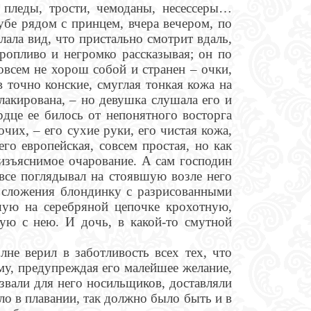
 пледы, трости, чемоданы, несессеры…
убе рядом с принцем, вчера вечером, по
лала вид, что пристально смотрит вдаль,
оропливо и негромко рассказывая; он по
овсем не хорош собой и странен – очки,
в точно конские, смуглая тонкая кожа на
 лакирована, – но девушка слушала его и
рдце ее билось от непонятного восторга
очих, – его сухие руки, его чистая кожа,
его европейская, совсем простая, но как
еизъяснимое очарование. А сам господин
 все поглядывал на стоявшую возле него
 сложения блондинку с разрисованными
шую на серебряной цепочке крохотную,
ую с нею. И дочь, в какой-то смутной
не верил в заботливость всех тех, что
ему, предупреждая его малейшее желание,
 звали для него носильщиков, доставляли
ло в плавании, так должно было быть и в