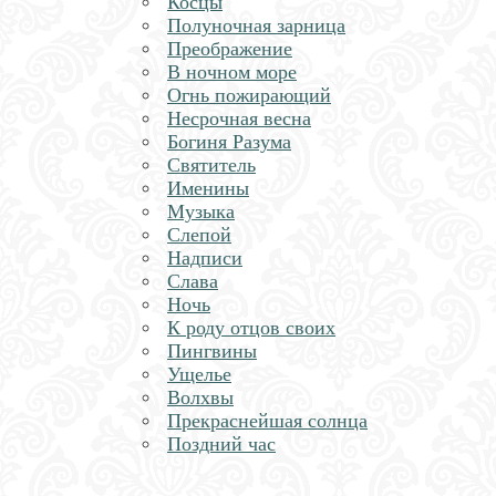
Косцы
Полуночная зарница
Преображение
В ночном море
Огнь пожирающий
Несрочная весна
Богиня Разума
Святитель
Именины
Музыка
Слепой
Надписи
Слава
Ночь
К роду отцов своих
Пингвины
Ущелье
Волхвы
Прекраснейшая солнца
Поздний час