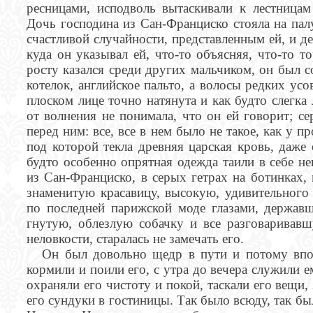
ресницами, исподволь вытаскивали к лестницам
Дочь господина из Сан-Франциско стояла на пал
счастливой случайности, представленным ей, и де
куда он указывал ей, что-то объясняя, что-то т
росту казался среди других мальчиком, он был с
котелок, английское пальто, а волосы редких усо
плоском лице точно натянута и как будто слегка
от волнения не понимала, что он ей говорит; се
перед ним: все, все в нем было не такое, как у пр
под которой текла древняя царская кровь, даже 
будто особенно опрятная одежда таили в себе н
из Сан-Франциско, в серых гетрах на ботинках,
знаменитую красавицу, высокую, удивительного
по последней парижской моде глазами, держав
гнутую, облезлую собачку и все разговаривавш
неловкости, старалась не замечать его.
Он был довольно щедр в пути и потому впол
кормили и поили его, с утра до вечера служили 
охраняли его чистоту и покой, таскали его вещи,
его сундуки в гостиницы. Так было всюду, так бы