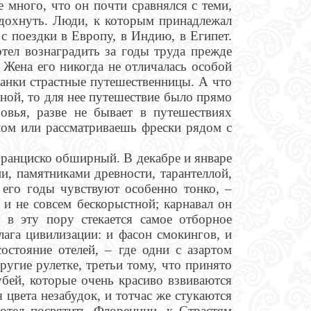
же много, что он почти сравнялся с теми,
редохнуть. Люди, к которым принадлежал
с поездки в Европу, в Индию, в Египет.
тел вознаградить за годы труда прежде
. Жена его никогда не отличалась особой
канки страстные путешественницы. А что
нной, то для нее путешествие было прямо
овья, разве не бывает в путешествиях
лом или рассматриваешь фрески рядом с
ранциско обширный. В декабре и январе
, памятниками древности, тарантеллой,
 его годы чувствуют особенно тонко, –
и не совсем бескорыстной; карнавал он
 в эту пору стекается самое отборное
блага цивилизации: и фасон смокингов, и
остояние отелей, – где одни с азартом
угие рулетке, третьи тому, что принято
убей, которые очень красиво взвиваются
 цвета незабудок, и тотчас же стукаются
отел посвятить Флоренции, к Страстям