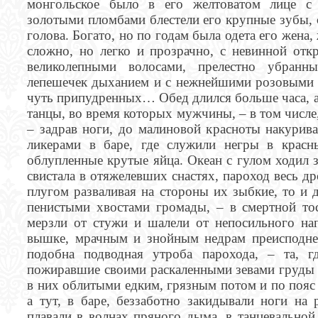
монгольское было в его желтоватом лице с
золотыми пломбами блестели его крупные зубы, 
голова. Богато, но по годам была одета его жена
сложно, но легко и прозрачно, с невинной откр
великолепными волосами, прелестно убранн
лепешечек дыханием и с нежнейшими розовыми 
чуть припудренных… Обед длился больше часа, а 
танцы, во время которых мужчины, – в том числе
– задрав ноги, до малиновой красноты накурива
ликерами в баре, где служили негры в красн
облупленные крутые яйца. Океан с гулом ходил 
свистала в отяжелевших снастях, пароход весь др
плугом разваливая на стороны их зыбкие, то и 
пенистыми хвостами громады, – в смертной тос
мерзли от стужи и шалели от непосильного на
вышке, мрачным и знойным недрам преисподней
подобна подводная утроба парохода, – та, г
пожиравшие своими раскаленными зевами груды к
в них облитыми едким, грязным потом и по пояс
а тут, в баре, беззаботно закидывали ноги на 
плавали в волнах пряного дыма, в танцевальной 