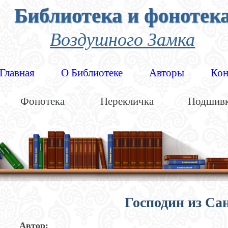
Библиотека и фонотек
Воздушного Замка
Главная
О Библиотеке
Авторы
Кон
Фонотека
Перекличка
Подшив
Господин из Са
Автор: