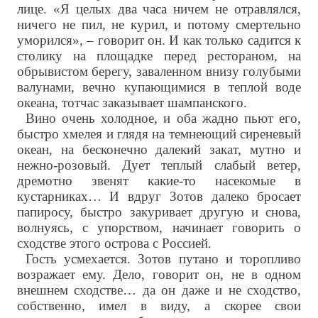
лице. «Я целых два часа ничем не отравлялся,
ничего не пил, не курил, и потому смертельно
уморился», – говорит он. И как только садится к
столику на площадке перед рестораном, на
обрывистом берегу, заваленном внизу голубыми
валунами, вечно купающимися в теплой воде
океана, тотчас заказывает шампанского.
Вино очень холодное, и оба жадно пьют его,
быстро хмелея и глядя на темнеющий сиреневый
океан, на бесконечно далекий закат, мутно и
нежно-розовый. Дует теплый слабый ветер,
дремотно звенят какие-то насекомые в
кустарниках… И вдруг Зотов далеко бросает
папиросу, быстро закуривает другую и снова,
волнуясь, с упорством, начинает говорить о
сходстве этого острова с Россией.
Гость усмехается. Зотов путано и торопливо
возражает ему. Дело, говорит он, не в одном
внешнем сходстве… да он даже и не сходство,
собственно, имел в виду, а скорее свои