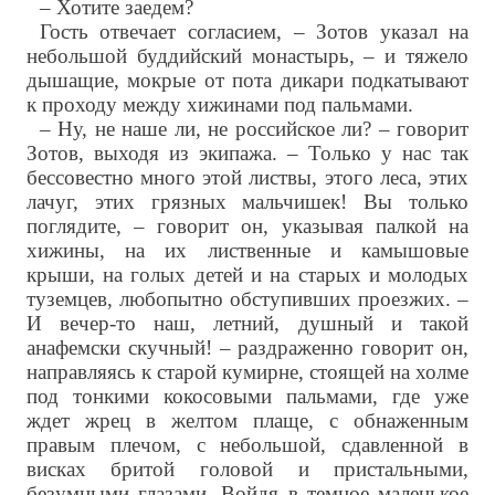
– Хотите заедем?
Гость отвечает согласием, – Зотов указал на
небольшой буддийский монастырь, – и тяжело
дышащие, мокрые от пота дикари подкатывают
к проходу между хижинами под пальмами.
– Ну, не наше ли, не российское ли? – говорит
Зотов, выходя из экипажа. – Только у нас так
бессовестно много этой листвы, этого леса, этих
лачуг, этих грязных мальчишек! Вы только
поглядите, – говорит он, указывая палкой на
хижины, на их лиственные и камышовые
крыши, на голых детей и на старых и молодых
туземцев, любопытно обступивших проезжих. –
И вечер-то наш, летний, душный и такой
анафемски скучный! – раздраженно говорит он,
направляясь к старой кумирне, стоящей на холме
под тонкими кокосовыми пальмами, где уже
ждет жрец в желтом плаще, с обнаженным
правым плечом, с небольшой, сдавленной в
висках бритой головой и пристальными,
безумными глазами. Войдя в темное маленькое