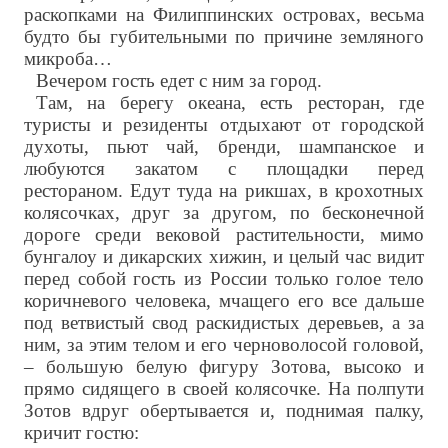
раскопками на Филиппинских островах, весьма
будто бы губительными по причине земляного
микроба…
Вечером гость едет с ним за город.
Там, на берегу океана, есть ресторан, где
туристы и резиденты отдыхают от городской
духоты, пьют чай, бренди, шампанское и
любуются закатом с площадки перед
рестораном. Едут туда на рикшах, в крохотных
колясочках, друг за другом, по бесконечной
дороге среди вековой растительности, мимо
бунгалоу и дикарских хижин, и целый час видит
перед собой гость из России только голое тело
коричневого человека, мчащего его все дальше
под ветвистый свод раскидистых деревьев, а за
ним, за этим телом и его черноволосой головой,
– большую белую фигуру Зотова, высоко и
прямо сидящего в своей колясочке. На полпути
Зотов вдруг обертывается и, поднимая палку,
кричит гостю: