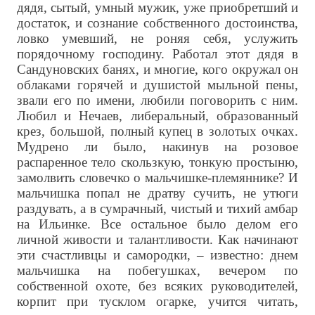
дядя, сытый, умный мужик, уже приобретший и
достаток, и сознание собственного достоинства,
ловко умевший, не роняя себя, услужить
порядочному господину. Работал этот дядя в
Сандуновских банях, и многие, кого окружал он
облаками горячей и душистой мыльной пены,
звали его по имени, любили поговорить с ним.
Любил и Нечаев, либеральный, образованный
крез, большой, полный купец в золотых очках.
Мудрено ли было, накинув на розовое
распаренное тело скользкую, тонкую простыню,
замолвить словечко о мальчишке-племяннике? И
мальчишка попал не дратву сучить, не утюги
раздувать, а в сумрачный, чистый и тихий амбар
на Ильинке. Все остальное было делом его
личной живости и талантливости. Как начинают
эти счастливцы и самородки, – известно: днем
мальчишка на побегушках, вечером по
собственной охоте, без всяких руководителей,
корпит при тусклом огарке, учится читать,