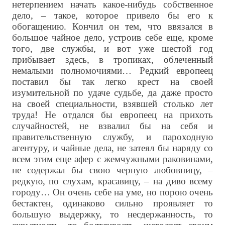
нетерпением начать какое-нибудь собственное
дело, – такое, которое привело бы его к
обогащению. Кончил он тем, что ввязался в
большое чайное дело, устроив себе еще, кроме
того, две службы, и вот уже шестой год
прибывает здесь, в тропиках, облеченный
немалыми полномочиями… Редкий европеец
поставил бы так легко крест на своей
изумительной по удаче судьбе, да даже просто
на своей специальности, взявшей столько лет
труда! Не отдался бы европеец на прихоть
случайностей, не взвалил бы на себя и
правительственную службу, и пароходную
агентуру, и чайные дела, не затеял бы наряду со
всем этим еще афер с жемчужными раковинами,
не содержал бы свою черную любовницу, –
редкую, по слухам, красавицу, – на диво всему
городу… Он очень себе на уме, но порою очень
бестактен, одинаково сильно проявляет то
большую выдержку, то несдержанность, то