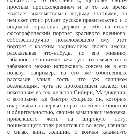
скрытность, то болтливость, щеголяет своим
простым происхождением и в то же время
хвастает знакомством с людьми знатными, на
чем свет стоит ругает русское правительство и с
видимой гордостью держит у себя на столе
фотографический портрет красивого военного,
собственноручно пожаловавшего ему этот
портрет с кратким надписанием своего имени;
рассказывая что-нибудь, по его мнению,
забавное, не понимает зачастую, что смысл этого
забавного можно истолковать совсем не в его
пользу: например, из его же собственных
рассказов узнал гость, что уж слишком
всезнающим, чуть не проходимцем казался он
некоторым из тех дельцов Сибири, Манджурии,
с которыми так быстро сходился он, которых
очаровывал на первых порах своей любезностью
и общительностью, своими замашками человека,
привыкшего жить на широкую ногу,
понимающего толк решительно во всем, начиная
с сигар, вина, женщин, и кончая какими-то