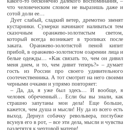
какого-то бесконечно далекого воспоминания, –
что человеческим словом не выразишь даже и
сотой доли ее…
Дует слабый, сладкий ветер, дремотно звенят
кустарники. Сумерки начинают наливаться тем
сказочным оранжево-золотистым светом,
который всегда возникает в тропиках после
заката. Оранжево-золотистой пеной кипит
прибой, в оранжево-золотистом озарении лица и
белые одежды… «Как связать то, чем он дивил
меня днем, и то, чем дивит теперь?» – думает
гость из России про своего удивительного
соотечественника. А тот смотрит на него своими
черными очками и упрямо повторяет:
– Да, да, я уже был здесь… И вообще, я
человек обреченный… Если бы вы знали, как
страшно запутаны мои дела! Еще больше,
кажется, чем душа и мысли! Ну да из всего есть
выход. Дернул собачку револьвера, поглубже
всунув его в рот, – все эти дела, мысли и чувства
разлетятся к чертовой матери!