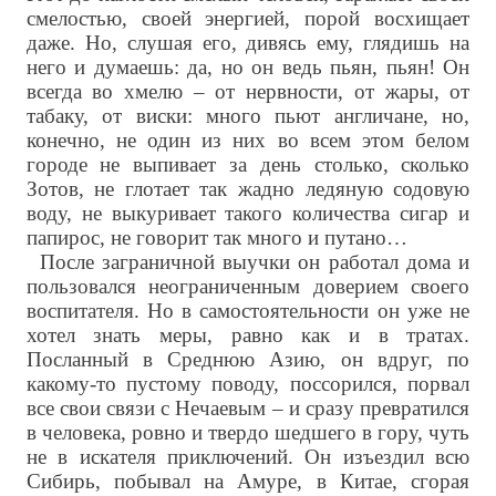
смелостью, своей энергией, порой восхищает
даже. Но, слушая его, дивясь ему, глядишь на
него и думаешь: да, но он ведь пьян, пьян! Он
всегда во хмелю – от нервности, от жары, от
табаку, от виски: много пьют англичане, но,
конечно, не один из них во всем этом белом
городе не выпивает за день столько, сколько
Зотов, не глотает так жадно ледяную содовую
воду, не выкуривает такого количества сигар и
папирос, не говорит так много и путано…
После заграничной выучки он работал дома и
пользовался неограниченным доверием своего
воспитателя. Но в самостоятельности он уже не
хотел знать меры, равно как и в тратах.
Посланный в Среднюю Азию, он вдруг, по
какому-то пустому поводу, поссорился, порвал
все свои связи с Нечаевым – и сразу превратился
в человека, ровно и твердо шедшего в гору, чуть
не в искателя приключений. Он изъездил всю
Сибирь, побывал на Амуре, в Китае, сгорая