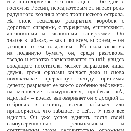
или притворяется, что поглощен, – беседой с
гостем из России, перед которым он играет роль
радушного хозяина этого тропического острова.
На столе несколько раскрытых коробок с
дорогими сигарами, с турецкими, египетскими,
английскими и гаванскими папиросами. Он
знаток в табаках, – как и во всем, впрочем, – он
угощает то тем, то другим… Мельком взглянув
на поданную бумагу, он, среди разговора,
твердо и коротко расчеркивается на ней; увидев
входящего посетителя, меняет выражение лица,
двумя, тремя фразами кончает дело и снова
подхватывает прерванную беседу; принимая
депешу, разрывает ее как-то особенно небрежно,
на мгновение нахмуривается, пробегая: «А,
идиоты!» – крепко выговаривает он с досадой и,
отбросив в сторону, тотчас забывает или
притворяется, что забывает о ней… У него все
идиоты. Он уже успел удивить гостя своей
самоуверенностью, решительным и
скептическим умом, деловитостью, огромным