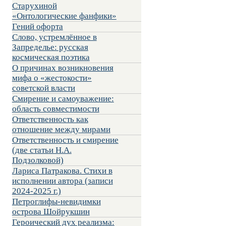
Старухиной
«Онтологические фанфики»
Гений офорта
Слово, устремлённое в
Запределье: русская
космическая поэтика
О причинах возникновения
мифа о «жестокости»
советской власти
Смирение и самоуважение:
область совместимости
Ответственность как
отношение между мирами
Ответственность и смирение
(две статьи Н.А.
Подзолковой)
Лариса Патракова. Стихи в
исполнении автора (записи
2024-2025 г.)
Петроглифы-невидимки
острова Шойрукшин
Героический дух реализма: