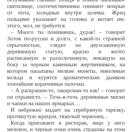
святилище, соотечественники снимают мокрые
от пота, холодные внутри шлемы. Жрец
пальцами указывает на головы и мотает им:
этого, мол, не требуется.
– Много ты понимаешь, дурак! – говорит
Зотов по-русски и долго, с какой-то странной
серьезностью, глядит на двухсаженную
деревянную статую, красно и желто
расписанную и раззолоченную, лежащую на
боку за черным каменным жертвенником, на
котором насыпаны мелкие монеты, никелевые
кольца и курятся ароматическим дымком
тончайшие коричневые палочки.
– А раскрашен-то, лакирован-то как! – говорит
он отрывисто. – Точь-в-точь деревянные миски
и чашки на наших ярмарках…
И небрежно кидает на серебряную тарелку,
протянутую жрецом, тяжелый червонец…
Когда приезжают в ресторан, лицо у него
меловое, и черные очки очень страшны на этом