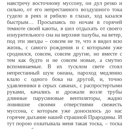
навстречу восточному муссону, он дул резко и
сильно, от его непрестанного воздушного тока
гудело в реях и рябило в глазах, ход казался
быстрым… Просыпаясь по ночам в горячей
темноте своей каюты, я шел отдыхать от своего
изнурительного сна на верхние палубы, на ветер,
под эти звезды – совсем не те, что я видел всю
жизнь, с самого рождения и с которыми уже
сроднился, совсем, совсем другие, но вместе с
тем как будто и не совсем новые, а смутно
вспоминаемые. В их тусклом свете стоял
непрестанный шум океана, пароход медленно
клало с одного бока на другой, и, точно
удавленники в серых саванах, с распростертыми
руками, качались и дрожали возле трубы
длинные парусиновые вентиляторы, жадно
ловившие своими отверстиями свежесть
муссона, с которым уже доносилось до нас
горячее дыхание нашей страшной Прародины. И
тут порою охватывала меня такая тоска, – тоска