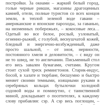
постройки. За окнами – жаркий белый город,
голые черные рикши, магазины драгоценных
камней, отели, полные туристов со всех концов
земли, в теплой зеленой воде гавани –
американские и японские пароходы, за гаванью,
на низменных побережьях, – кокосовые леса…
Одетый во все белое, рослый, узловатый,
огненно-рыжий, с голубой, веснушчатой кожей,
бледный и энергично-возбужденный, даже
просто шальной, – от зноя, нервности,
постоянного хмеля и деловитости, – с виду он
не то швед, не то англичанин. Письменный стол
его весь завален бумагами, счетами. Кругом
стоит сухой треск ремингтонов. Старик-индус,
босой, в халате и тюрбане, бесшумно и быстро
меняет своими темными, изящными руками в
серебряных кольцах бутылочки холодной
содовой воды и поминутно, с таинственной
миной, докладывает о посетителях, к каждому
слову прибавляя: сэр. А сэр весь поглощен, –