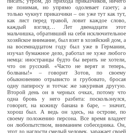
писать; утром, до прихода приказчиков, ничего
не понимая, но упрямо одолевает газету; а
только чукнут приказчики – он уже тут как тут,
как лист перед травой, ловит каждое слово,
каждый взгляд… Лет двенадцати этот
мальчишка, обративший на себя исключительное
хозяйское внимание, был взят в хозяйский дом, а
на восемнадцатом году был уже в Германии,
изучал бумажное дело, работал не хуже любого
немца: иностранцы будто бы верить не хотели,
что он русский. «Часто не верят и теперь,
болваны!» – говорит Зотов, по своему
обыкновению отрывисто и грубовато, бросая
одну папиросу и тотчас же закуривая другую.
Второй день он в черных очках, потому что
одна бровь у него разбита: поскользнулся,
говорит, на кожицу банана в баре, – значит,
хорош был. А ведь он здесь, на острове, по
своему положению персона. Все время владеет
он любопытством, вниманием собеседника. Он,
этот до наглости смелый человек, заражает своей