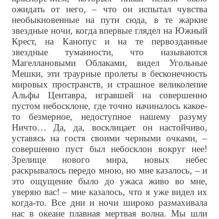
ожидать от него, – что он испытал чувства
необыкновенные на пути сюда, в те жаркие
звездные ночи, когда впервые глядел на Южный
Крест, на Канопус и на те первозданные
звездные туманности, что называются
Магеллановыми Облаками, видел Угольные
Мешки, эти траурные пролеты в бесконечность
мировых пространств, и страшное великолепие
Альфы Центавра, игравшей на совершенно
пустом небосклоне, где точно начиналось какое-
то безмерное, недоступное нашему разуму
Ничто… Да, да, восклицает он настойчиво,
уставясь на гостя своими черными очками, –
совершенно пуст был небосклон вокруг нее!
Зрелище нового мира, новых небес
раскрывалось передо мною, но мне казалось, – и
это ощущение было до ужаса живо во мне,
уверяю вас! – мне казалось, что я уже видел их
когда-то. Все дни и ночи широко размахивала
нас в океане плавная мертвая волна. Мы шли