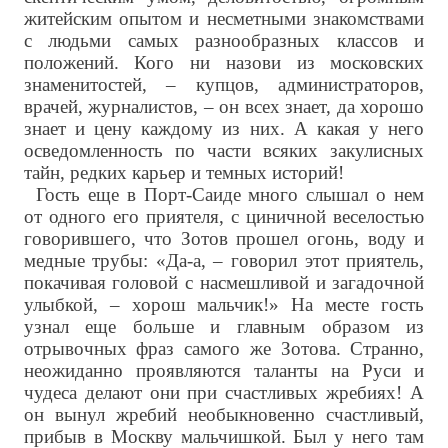
житейским опытом и несметными знакомствами
с людьми самых разнообразных классов и
положений. Кого ни назови из московских
знаменитостей, – купцов, администраторов,
врачей, журналистов, – он всех знает, да хорошо
знает и цену каждому из них. А какая у него
осведомленность по части всяких закулисных
тайн, редких карьер и темных историй!
Гость еще в Порт-Саиде много слышал о нем
от одного его приятеля, с циничной веселостью
говорившего, что Зотов прошел огонь, воду и
медные трубы: «Да-а, – говорил этот приятель,
покачивая головой с насмешливой и загадочной
улыбкой, – хорош мальчик!» На месте гость
узнал еще больше и главным образом из
отрывочных фраз самого же Зотова. Странно,
неожиданно проявляются таланты на Руси и
чудеса делают они при счастливых жребиях! А
он вынул жребий необыкновенно счастливый,
прибыв в Москву мальчишкой. Был у него там