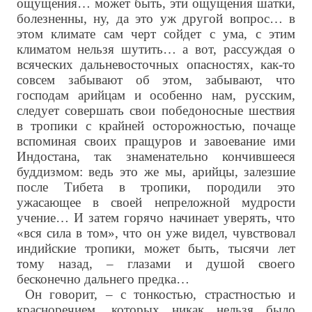
ощущения… может быть, эти ощущения шатки,
болезненны, ну, да это уж другой вопрос… в
этом климате сам черт сойдет с ума, с этим
климатом нельзя шутить… а вот, рассуждая о
всяческих дальневосточных опасностях, как-то
совсем забывают об этом, забывают, что
господам арийцам и особенно нам, русским,
следует совершать свои победоносные шествия
в тропики с крайней осторожностью, почаще
вспоминая своих пращуров и завоевание ими
Индостана, так знаменательно кончившееся
буддизмом: ведь это же мы, арийцы, залезшие
после Тибета в тропики, породили это
ужасающее в своей непреложной мудрости
учение… И затем горячо начинает уверять, что
«вся сила в том», что он уже видел, чувствовал
индийские тропики, может быть, тысячи лет
тому назад, – глазами и душой своего
бесконечно дальнего предка…
Он говорит, – с тонкостью, страстностью и
красноречием, которых никак нельзя было