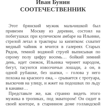
Иван Бунин
СООТЕЧЕСТВЕННИК
Этот брянский мужик мальчишкой был
привезен Москву из деревни, состоял на
побегушках при купеческом амбаре на Ильинке,
стрелой летал в трактиры за кипятком: схватит
медный чайник и мчится в галереях Старых
Рядов, темной водяной струей выписывая по
серому полу цифру восемь… бойкий зимний
день, идет снежок, Ильинка чернеет народом,
бегут, тасуются извозчичьи лошади, а он, в
одной рубашке, без шапки, – голова у него
похожа на красного ежа, – срывается с тротуара,
выскочив на улицу, и жжет на подошвах по льду
в канавке…
Представьте же, как странно видеть этого
мужика в тропиках, под экватором! Он сидит в
своей конторе, в старинном доме голландской