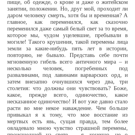
пище, об одежде, о крове и даже о житейском
занятии, положении. Но, друг мой, проходит ли
даром человеку смерть, хотя бы и временная? А
главное, как переменился, как сказочно
переменился даже самый белый свет за то время,
которое мы, чудом уцелевшие, пребывали в
могиле! Такого крушения, такой перемены лица
земли за какие-нибудь пять лет в истории,
повторяю, не бывало. Представь себе почти
мгновенную гибель всего античного мира – и
несколько человек, погребенных под
развалинами, под лавинами варварских орд, и
затем внезапно очнувшихся через два, три
столетия: что должны они чувствовать? Боже,
какое, прежде всего, одиночество, какое
несказанное одиночество! И вот уже давно стало
расти во мне некое наваждение. Чем больше
привыкал я к тому, что мое восстание из
мертвых есть явь, сущая правда, тем более
овладевало мною чувство страшной перемены,
происшедшей на свете, – я, конечно, не о