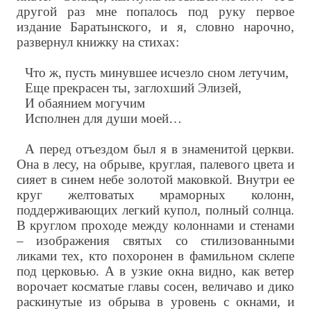
другой раз мне попалось под руку первое
издание Баратынского, и я, словно нарочно,
развернул книжку на стихах:
Что ж, пусть минувшее исчезло сном летучим,
Еще прекрасен ты, заглохший Элизей,
И обаянием могучим
Исполнен для души моей…
А перед отъездом был я в знаменитой церкви.
Она в лесу, на обрыве, круглая, палевого цвета и
сияет в синем небе золотой маковкой. Внутри ее
круг желтоватых мраморных колонн,
поддерживающих легкий купол, полный солнца.
В круглом проходе между колоннами и стенами
– изображения святых со стилизованными
ликами тех, кто похоронен в фамильном склепе
под церковью. А в узкие окна видно, как ветер
ворочает косматые главы сосен, величаво и дико
раскинутые из обрыва в уровень с окнами, и