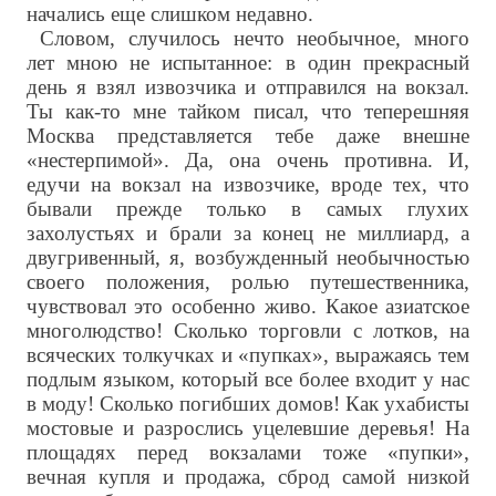
начались еще слишком недавно.
Словом, случилось нечто необычное, много
лет мною не испытанное: в один прекрасный
день я взял извозчика и отправился на вокзал.
Ты как-то мне тайком писал, что теперешняя
Москва представляется тебе даже внешне
«нестерпимой». Да, она очень противна. И,
едучи на вокзал на извозчике, вроде тех, что
бывали прежде только в самых глухих
захолустьях и брали за конец не миллиард, а
двугривенный, я, возбужденный необычностью
своего положения, ролью путешественника,
чувствовал это особенно живо. Какое азиатское
многолюдство! Сколько торговли с лотков, на
всяческих толкучках и «пупках», выражаясь тем
подлым языком, который все более входит у нас
в моду! Сколько погибших домов! Как ухабисты
мостовые и разрослись уцелевшие деревья! На
площадях перед вокзалами тоже «пупки»,
вечная купля и продажа, сброд самой низкой