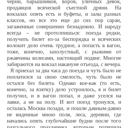
черни, барышников, воров, уличных девок,
продавцов всяческой съестной дряни. На
вокзалах опять есть и буфеты, и залы разных
классов, но все это еще до сих пор сараи,
загаженные совершенно безнадежно. И народу
всегда – не протолпишься: поезда редки,
получить билет из-за беспорядка и всяческих
волокит дело очень трудное, а попасть в вагон,
тоже, конечно, захолустный, с рыжими от
ржавчины колесами, настоящий подвиг. Многие
забираются на вокзал накануне отъезда, с вечера.
Я приехал за два часа до поезда и чуть было не
поплатился за свою смелость, чуть было не
остался без билета. Однако кое-как (то есть,
конечно, за взятку) дело устроилось, я и билет
получил, и в вагон попал, и даже уселся на
лавке, а не на полу. И вот поезд тронулся, и
осталась Москва позади, и пошли давным-давно
не виденные мною поля, леса, деревни, где
начались опять глубочайшие будни после того
разгульного праздничка, которым потешила