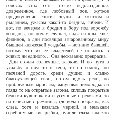
голосах этих есть что-то недосозданное,
довременное, где любовный зов, жуткое
предвкушение соития звучит и хохотом и
рыданием, ужасом какой-то бездны, гибели. И
вот, по вечерам я бродил в бору под ворожбу
козодоев, по ночам слушал, сидя на крылечке,
филинов, а дни посвящал зачарованному миру
бывшей княжеской усадьбы, – истинно бывшей,
потому что из ее владетелей не осталось в
живых ни единого… Она несказанно прекрасна.
Дни стояли солнечные, жаркие. И по пути в
усадьбу я шел то в тени, то по солнцу, по
песчаной дороге, среди душно и сладко
благоухающей хвои, потом вдоль реки, по
прибрежным зарослям, выпугивая зимородков и
глядя то на открытые загоны, сплошь покрытые
белыми кувшинками и усеянные стрекозами, то
на тенистые стремнины, где вода прозрачна, как
слеза, хотя и казалась черной, и мелькали
серебром мелкие рыбки, пучили глаза какие-то