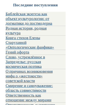
Последние поступления
Библейская экзегеза как
объект культурологии: от
догматики до постмодерна
Родная история, родная
культура
Книга стихов Елены
Старухиной
«Онтологические фанфики»
Гений офорта
Слово, устремлённое в
Запределье: русская
космическая поэтика
О причинах возникновения
мифа о «жестокости»
советской власти
Смирение и самоуважение:
область совместимости
Ответственность как
отношение между мирами
Ответственность и смирение