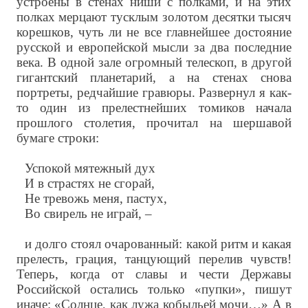
устроены в стенах ниши с полками, и на этих
полках мерцают тусклым золотом десятки тысяч
корешков, чуть ли не все главнейшее достояние
русской и европейской мысли за два последние
века. В одной зале огромный телескоп, в другой
гигантский планетарий, а на стенах снова
портреты, редчайшие гравюры. Развернул я как-
то один из прелестнейших томиков начала
прошлого столетия, прочитал на шершавой
бумаге строки:
Успокой мятежный дух
И в страстях не сгорай,
Не тревожь меня, пастух,
Во свирель не играй, –
и долго стоял очарованный: какой ритм и какая
прелесть, грация, танцующий перелив чувств!
Теперь, когда от славы и чести Державы
Российской остались только «пупки», пишут
иначе: «Солнце, как лужа кобыльей мочи…» А в