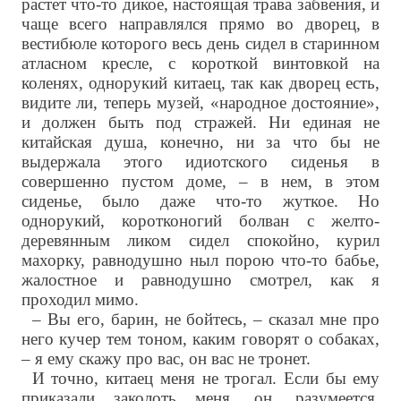
растет что-то дикое, настоящая трава забвения, и
чаще всего направлялся прямо во дворец, в
вестибюле которого весь день сидел в старинном
атласном кресле, с короткой винтовкой на
коленях, однорукий китаец, так как дворец есть,
видите ли, теперь музей, «народное достояние»,
и должен быть под стражей. Ни единая не
китайская душа, конечно, ни за что бы не
выдержала этого идиотского сиденья в
совершенно пустом доме, – в нем, в этом
сиденье, было даже что-то жуткое. Но
однорукий, коротконогий болван с желто-
деревянным ликом сидел спокойно, курил
махорку, равнодушно ныл порою что-то бабье,
жалостное и равнодушно смотрел, как я
проходил мимо.
– Вы его, барин, не бойтесь, – сказал мне про
него кучер тем тоном, каким говорят о собаках,
– я ему скажу про вас, он вас не тронет.
И точно, китаец меня не трогал. Если бы ему
приказали заколоть меня, он, разумеется,