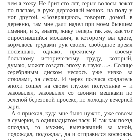
чем я хожу. Не брит сто лет, серые волосы лежат
по плечам, в руке дерюжный мешок, на полу у
ног другой. «Возвращаюсь, говорит, домой, в
деревню, там мне дали надел при моем бывшем
имении, и я, знаете, живу теперь так же, как тот
опростившийся москвич, к которому вы едете,
кормлюсь трудами рук своих, свободное время
посвящаю, однако, прежнему – своему
большому историческому труду, который,
думаю, может создать эпоху в науке…». Солнце
серебряным диском неслось уже низко за
стволами, за лесом. И через полчаса создатель
эпохи сошел на своем глухом полустанке – и
заковылял, заковылял со своими мешками по
зеленой березовой просеке, по холодку вечерней
зари.
А я приехал, куда мне было нужно, уже совсем
в сумерки, в одиннадцатом часу. И так как поезд
опоздал, то мужик, выезжавший за мной,
подождал, подождал, да и отправился восвояси.