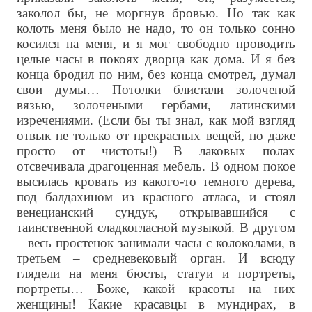
заколол бы, не моргнув бровью. Но так как
колоть меня было не надо, то он только сонно
косился на меня, и я мог свободно проводить
целые часы в покоях дворца как дома. И я без
конца бродил по ним, без конца смотрел, думал
свои думы… Потолки блистали золоченой
вязью, золочеными гербами, латинскими
изречениями. (Если бы ты знал, как мой взгляд
отвык не только от прекрасных вещей, но даже
просто от чистоты!) В лаковых полах
отсвечивала драгоценная мебель. В одном покое
высилась кровать из какого-то темного дерева,
под балдахином из красного атласа, и стоял
венецианский сундук, открывавшийся с
таинственной сладкогласной музыкой. В другом
– весь простенок занимали часы с колоколами, в
третьем – средневековый орган. И всюду
глядели на меня бюсты, статуи и портреты,
портреты… Боже, какой красоты на них
женщины! Какие красавцы в мундирах, в