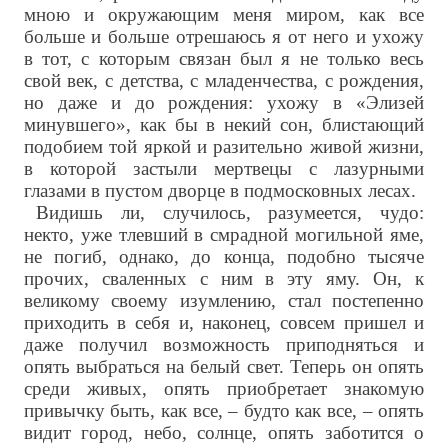
мною и окружающим меня миром, как все
больше и больше отрешаюсь я от него и ухожу
в тот, с которым связан был я не только весь
свой век, с детства, с младенчества, с рождения,
но даже и до рождения: ухожу в «Элизей
минувшего», как бы в некий сон, блистающий
подобием той яркой и разительно живой жизни,
в которой застыли мертвецы с лазурными
глазами в пустом дворце в подмосковных лесах.
Видишь ли, случилось, разумеется, чудо:
некто, уже тлевший в смрадной могильной яме,
не погиб, однако, до конца, подобно тысяче
прочих, сваленных с ним в эту яму. Он, к
великому своему изумлению, стал постепенно
приходить в себя и, наконец, совсем пришел и
даже получил возможность приподняться и
опять выбраться на белый свет. Теперь он опять
среди живых, опять приобретает знакомую
привычку быть, как все, – будто как все, – опять
видит город, небо, солнце, опять заботится о