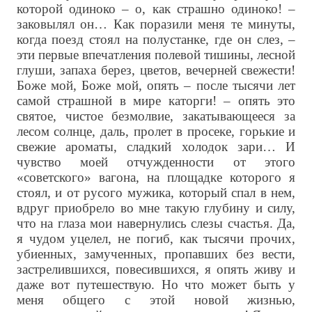
которой одиноко – о, как страшно одиноко! –
заковылял он… Как поразили меня те минуты,
когда поезд стоял на полустанке, где он слез, –
эти первые впечатления полевой тишины, лесной
глуши, запаха берез, цветов, вечерней свежести!
Боже мой, Боже мой, опять – после тысячи лет
самой страшной в мире каторги! – опять это
святое, чистое безмолвие, закатывающееся за
лесом солнце, даль, пролет в просеке, горькие и
свежие ароматы, сладкий холодок зари… И
чувство моей отчужденности от этого
«советского» вагона, на площадке которого я
стоял, и от русого мужика, который спал в нем,
вдруг приобрело во мне такую глубину и силу,
что на глаза мои навернулись слезы счастья. Да,
я чудом уцелел, не погиб, как тысячи прочих,
убиенных, замученных, пропавших без вести,
застрелившихся, повесившихся, я опять живу и
даже вот путешествую. Но что может быть у
меня общего с этой новой жизнью,