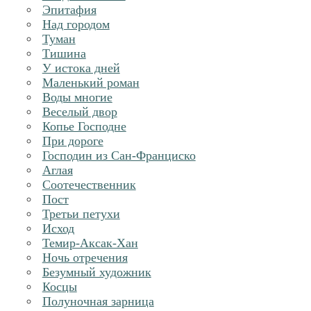
Эпитафия
Над городом
Туман
Тишина
У истока дней
Маленький роман
Воды многие
Веселый двор
Копье Господне
При дороге
Господин из Сан-Франциско
Аглая
Соотечественник
Пост
Третьи петухи
Исход
Темир-Аксак-Хан
Ночь отречения
Безумный художник
Косцы
Полуночная зарница