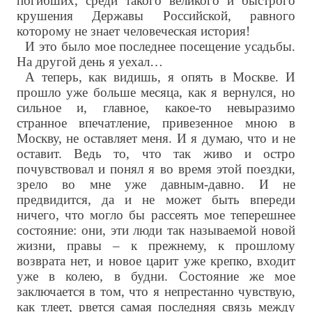
погибших, среди такого великого и быстрого
крушения Державы Российской, равного
которому не знает человеческая история!
И это было мое последнее посещение усадьбы.
На другой день я уехал…
А теперь, как видишь, я опять в Москве. И
прошло уже больше месяца, как я вернулся, но
сильное и, главное, какое-то невыразимо
странное впечатление, привезенное мною в
Москву, не оставляет меня. И я думаю, что и не
оставит. Ведь то, что так живо и остро
почувствовал и понял я во время этой поездки,
зрело во мне уже давным-давно. И не
предвидится, да и не может быть впереди
ничего, что могло бы рассеять мое теперешнее
состояние: они, эти люди так называемой новой
жизни, правы – к прежнему, к прошлому
возврата нет, и новое царит уже крепко, входит
уже в колею, в будни. Состояние же мое
заключается в том, что я непрестанно чувствую,
как тлеет, рвется самая последняя связь между