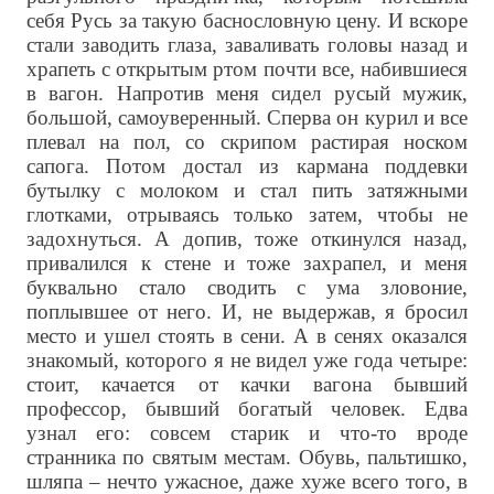
себя Русь за такую баснословную цену. И вскоре
стали заводить глаза, заваливать головы назад и
храпеть с открытым ртом почти все, набившиеся
в вагон. Напротив меня сидел русый мужик,
большой, самоуверенный. Сперва он курил и все
плевал на пол, со скрипом растирая носком
сапога. Потом достал из кармана поддевки
бутылку с молоком и стал пить затяжными
глотками, отрываясь только затем, чтобы не
задохнуться. А допив, тоже откинулся назад,
привалился к стене и тоже захрапел, и меня
буквально стало сводить с ума зловоние,
поплывшее от него. И, не выдержав, я бросил
место и ушел стоять в сени. А в сенях оказался
знакомый, которого я не видел уже года четыре:
стоит, качается от качки вагона бывший
профессор, бывший богатый человек. Едва
узнал его: совсем старик и что-то вроде
странника по святым местам. Обувь, пальтишко,
шляпа – нечто ужасное, даже хуже всего того, в