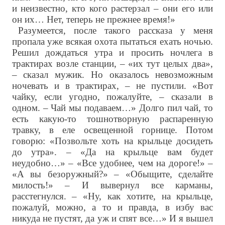
и неизвестно, кто кого растерзал – они его или
он их… Нет, теперь не прежнее время!»
Разумеется, после такого рассказа у меня
пропала уже всякая охота пытаться ехать ночью.
Решил дождаться утра и просить ночлега в
трактирах возле станции, – «их тут целых два»,
– сказал мужик. Но оказалось невозможным
ночевать и в трактирах, – не пустили. «Вот
чайку, если угодно, пожалуйте, – сказали в
одном. – Чай мы подаваем…» Долго пил чай, то
есть какую-то тошнотворную распаренную
травку, в еле освещенной горнице. Потом
говорю: «Позвольте хоть на крыльце досидеть
до утра». – «Да на крыльце вам будет
неудобно…» – «Все удобнее, чем на дороге!» –
«А вы безоружный?» – «Обыщите, сделайте
милость!» – И вывернул все карманы,
расстегнулся. – «Ну, как хотите, на крыльце,
пожалуй, можно, а то и правда, в избу вас
никуда не пустят, да уж и спят все…» И я вышел