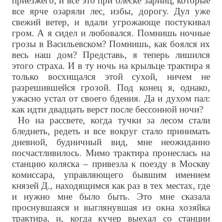
приезжего, и все это при блеске зарниц, которые
все ярче озаряли лес, избы, дорогу. Дул уже
свежий ветер, и вдали угрожающе постукивал
гром. А я сидел и любовался. Помнишь ночные
грозы в Васильевском? Помнишь, как боялся их
весь наш дом? Представь, я теперь лишился
этого страха. И в ту ночь на крыльце трактира я
только восхищался этой сухой, ничем не
разрешившейся грозой. Под конец я, однако,
ужасно устал от своего бдения. Да и духом пал:
как идти двадцать верст после бессонной ночи?
Но на рассвете, когда тучки за лесом стали
бледнеть, редеть и все вокруг стало принимать
дневной, будничный вид, мне неожиданно
посчастливилось. Мимо трактира пронеслась на
станцию коляска – привезла к поезду в Москву
комиссара, управляющего бывшим имением
князей Д., находящимся как раз в тех местах, где
и нужно мне было быть. Это мне сказала
проснувшаяся и выглянувшая из окна хозяйка
трактира, и, когда кучер выехал со станции