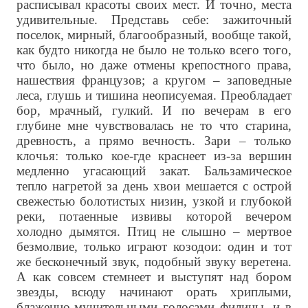
расписывал красоты своих мест. И точно, места
удивительные. Представь себе: зажиточный
поселок, мирный, благообразный, вообще такой,
как будто никогда не было не только всего того,
что было, но даже отмены крепостного права,
нашествия французов; а кругом – заповедные
леса, глушь и тишина неописуемая. Преобладает
бор, мрачный, гулкий. И по вечерам в его
глубине мне чувствовалась не то что старина,
древность, а прямо вечность. Зари – только
клочья: только кое-где краснеет из-за вершин
медленно угасающий закат. Бальзамическое
тепло нагретой за день хвои мешается с острой
свежестью болотистых низин, узкой и глубокой
реки, потаенные извивы которой вечером
холодно дымятся. Птиц не слышно – мертвое
безмолвие, только играют козодои: один и тот
же бесконечный звук, подобный звуку веретена.
А как совсем стемнеет и выступят над бором
звезды, всюду начинают орать хриплыми,
блаженно-мучительными голосами филины, и в