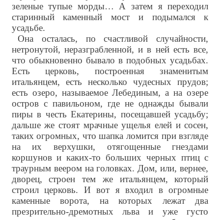
зеленые тупые морды… А затем я переходил
старинный каменный мост и подымался к
усадьбе.
Она осталась, по счастливой случайности,
нетронутой, неразграбленной, и в ней есть все,
что обыкновенно бывало в подобных усадьбах.
Есть церковь, построенная знаменитым
итальянцем, есть несколько чудесных прудов;
есть озеро, называемое Лебединым, а на озере
остров с павильоном, где не однажды бывали
пиры в честь Екатерины, посещавшей усадьбу;
дальше же стоят мрачные ущелья елей и сосен,
таких огромных, что шапка ломится при взгляде
на их верхушки, отягощенные гнездами
коршунов и каких-то больших черных птиц с
траурным веером на головках. Дом, или, вернее,
дворец, строен тем же итальянцем, который
строил церковь. И вот я входил в огромные
каменные ворота, на которых лежат два
презрительно-дремотных льва и уже густо