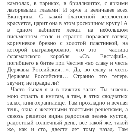
камзолах, в париках, в бриллиантах, с яркими
лазоревыми глазами! И ярче и величавее всех
Екатерина. С какой благостной веселостью
красуется, царит она в этом роскошном кругу! А
в одном кабинете лежит на небольшом
письменном столе и странно поражает взгляд
коричневое бревно с золотой пластинкой, на
которой выгравировано, что это – частица
флагманского корабля «Св. Евстафий»,
погибшего в битве при Честме «во славу и честь
Державы Российския…». Да, во славу и честь
Державы Российския… Странно это теперь
звучит, не правда ли?
Часто бывал я и в нижних залах. Ты знаешь
мою страсть к книгам, а там, в этих сводчатых
залах, книгохранилище. Там прохладно и вечная
тень, окна с железными толстыми решетками, а
сквозь решетки видна радостная зелень кустов,
радостный солнечный день, все такой же, такой
же, как и сто, двести лет тому назад. Там