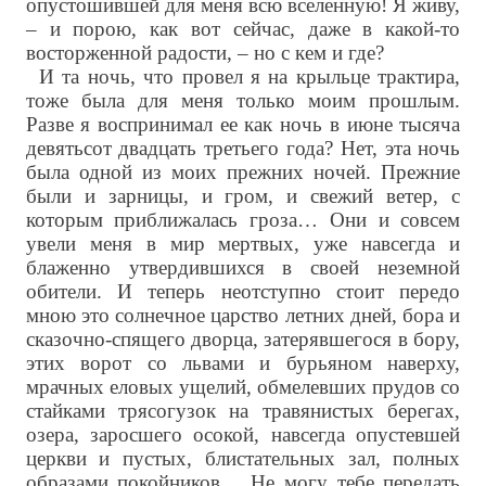
опустошившей для меня всю вселенную! Я живу,
– и порою, как вот сейчас, даже в какой-то
восторженной радости, – но с кем и где?
И та ночь, что провел я на крыльце трактира,
тоже была для меня только моим прошлым.
Разве я воспринимал ее как ночь в июне тысяча
девятьсот двадцать третьего года? Нет, эта ночь
была одной из моих прежних ночей. Прежние
были и зарницы, и гром, и свежий ветер, с
которым приближалась гроза… Они и совсем
увели меня в мир мертвых, уже навсегда и
блаженно утвердившихся в своей неземной
обители. И теперь неотступно стоит передо
мною это солнечное царство летних дней, бора и
сказочно-спящего дворца, затерявшегося в бору,
этих ворот со львами и бурьяном наверху,
мрачных еловых ущелий, обмелевших прудов со
стайками трясогузок на травянистых берегах,
озера, заросшего осокой, навсегда опустевшей
церкви и пустых, блистательных зал, полных
образами покойников… Не могу тебе передать