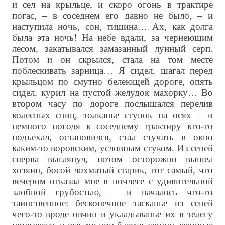
и сел на крыльце, и скоро огонь в трактире
погас, – в соседнем его давно не было, – и
наступила ночь, сон, тишина… Ах, как долга
была эта ночь! На небе вдали, за чернеющим
лесом, закатывался замазанный лунный серп.
Потом и он скрылся, стала на том месте
поблескивать зарница… Я сидел, шагал перед
крыльцом по смутно белеющей дороге, опять
сидел, курил на пустой желудок махорку… Во
втором часу по дороге послышался перелив
колесных спиц, толканье ступок на осях – и
немного погодя к соседнему трактиру кто-то
подъехал, остановился, стал стучать в окно
каким-то воровским, условным стуком. Из сеней
сперва выглянул, потом осторожно вышел
хозяин, босой лохматый старик, тот самый, что
вечером отказал мне в ночлеге с удивительной
злобной грубостью, – и началось что-то
таинственное: бесконечное тасканье из сеней
чего-то вроде овчин и укладыванье их в телегу