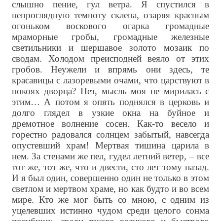
слышно пение, гул ветра. Я спустился в
непроглядную темноту склепа, озаряя красным
огоньком воскового огарка громадные
мраморные гробы, громадные железные
светильники и шершавое золото мозаик по
сводам. Холодом преисподней веяло от этих
гробов. Неужели и впрямь они здесь, те
красавицы с лазоревыми очами, что царствуют в
покоях дворца? Нет, мысль моя не мирилась с
этим… А потом я опять поднялся в церковь и
долго глядел в узкие окна на буйное и
дремотное волнение сосен. Как-то весело и
горестно радовался солнцем забытый, навсегда
опустевший храм! Мертвая тишина царила в
нем. За стенами же пел, гудел летний ветер, – все
тот же, тот же, что и двести, сто лет тому назад.
И я был один, совершенно один не только в этом
светлом и мертвом храме, но как будто и во всем
мире. Кто же мог быть со мною, с одним из
уцелевших истинно чудом среди целого сонма