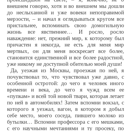
внешнем говорю, хотя и во внешнем мы дошли
до неслыханной и уже вовеки непоправимой
мерзости, – и начал я оглядываться кругом все
пристальнее, вспоминать свою домогильную
жизнь все явственнее… И росло, росло
наваждение: нет, прежний мир, к которому был
причастен я некогда, не есть для меня мир
мертвых, он для меня воскресает все более,
становится единственной и все более радостной,
уже никому не доступной обителью моей души!
Да, уезжая из Москвы, проезжая по ней, я
почувствовал то, что чувствовал уже давно, с
особенной остротой: до чего я человек иного
времени и века, до чего я чужд всем ее
«пупкам» и всей той новой твари, которая летает
по ней в автомобилях! Затем вспомни вокзал, с
которого я уезжал, вагон, в котором я добыл
себе место, моего соседа, пившего молоко из
бутылки… Вспомни профессора с его мешками,
с его научными мечтаниями и ту просеку, по