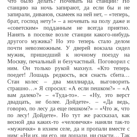
Что было делать? Ночевать на станции? Но
станцию на ночь запирают, да если бы и не
запирали, диванов, скамеек на ней нет, – «теперь,
брат, господ нету!» – а ночевать на полу даже и
«советским» подданным не всегда приятно.
Нанять в поселке возле станции какого-нибудь
другого мужика? Но это теперь стало делом
почти невозможным. У дверей вокзала сидел
мужик, пришедший к ночному поезду на
Москву, печальный и безучастный. Поговорил с
ним. Он только рукой махнул. «Кто теперь
поедет! Лошадь редкость, вся снасть сбита…
Стан колес – два миллиарда, выговорить
страшно…» Я спросил: «А если пешком?» – «А
вам далеко?» – «Туда-то». – «Ну, это верст
двадцать, не более. Дойдете». – «Да ведь,
говорю, по лесу да еще пешком?» – «Что ж, что
по лесу! Дойдете». Но тут же рассказал, как
весной два каких-то «человечкя» наняли так-то
«мужичкя» в ихнем селе, да и пропали вместе с
ним: «Ни их, ни его, ни лошади, ни снасти… Так