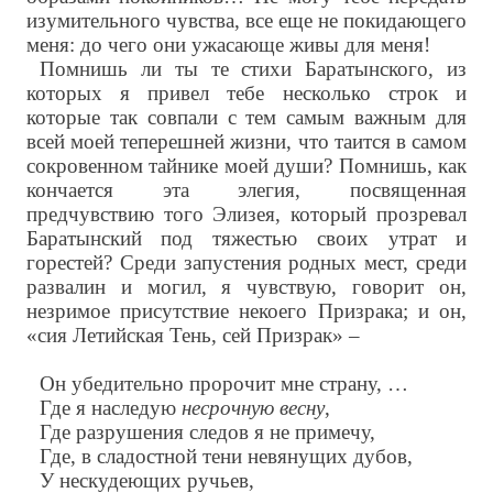
изумительного чувства, все еще не покидающего
меня: до чего они ужасающе живы для меня!
Помнишь ли ты те стихи Баратынского, из
которых я привел тебе несколько строк и
которые так совпали с тем самым важным для
всей моей теперешней жизни, что таится в самом
сокровенном тайнике моей души? Помнишь, как
кончается эта элегия, посвященная
предчувствию того Элизея, который прозревал
Баратынский под тяжестью своих утрат и
горестей? Среди запустения родных мест, среди
развалин и могил, я чувствую, говорит он,
незримое присутствие некоего Призрака; и он,
«сия Летийская Тень, сей Призрак» –
Он убедительно пророчит мне страну, …
Где я наследую
несрочную весну
,
Где разрушения следов я не примечу,
Где, в сладостной тени невянущих дубов,
У нескудеющих ручьев,