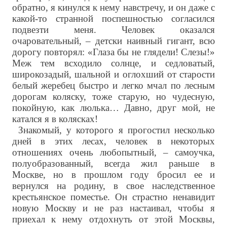
обратно, я кинулся к нему навстречу, и он даже с
какой-то странной поспешностью согласился
подвезти меня. Человек оказался
очаровательный, – детски наивный гигант, всю
дорогу повторял: «Глаза бы не глядели! Слезы!»
Меж тем всходило солнце, и седловатый,
широкозадый, шальной и оглохший от старости
белый жеребец быстро и легко мчал по лесным
дорогам коляску, тоже старую, но чудесную,
покойную, как люлька… Давно, друг мой, не
катался я в колясках!
Знакомый, у которого я прогостил несколько
дней в этих лесах, человек в некоторых
отношениях очень любопытный, – самоучка,
полуобразованный, всегда жил раньше в
Москве, но в прошлом году бросил ее и
вернулся на родину, в свое наследственное
крестьянское поместье. Он страстно ненавидит
новую Москву и не раз настаивал, чтобы я
приехал к нему отдохнуть от этой Москвы,