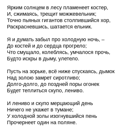
Ярким солнцем в лесу пламенеет костер,
И, сжимаясь, трещит можжевельник;
Точно пьяных гигантов столпившийся хор,
Раскрасневшись, шатается ельник.
Я и думать забыл про холодную ночь, –
До костей и до сердца прогрело;
Что смущало, колеблясь, умчалося прочь,
Будто искры в дыму, улетело.
Пусть на зорьке, всё ниже спускаясь, дымок
Над золою замрет сиротливо;
Долго-долго, до поздней поры огонек
Будет теплиться скупо, лениво.
И лениво и скупо мерцающий день
Ничего не укажет в тумане;
У холодной золы изогнувшийся пень
Прочернеет один на поляне.