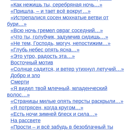
«Как нежишь ты, серебряная ночь…»
«Пришла, – и тает всё вокруг…»
«Истрепалися сосен мохнатые ветви от
бури…»
«Всю ночь гремел овраг соседний…»
«Что ты, голубчик, задумчив сидишь…»
«Не тем, Господь, могуч, непостижим…»
«Глубь небес опять ясна…»
«Это утро, радость эта…»
Восточный мотив
«Солнце садится, и ветер утихнул летучий…»
Добро и зло
Смерти
«Я видел твой млечный, младенческий
волос…»
«Страницы милые опять персты раскрыли…»
«Я потрясен, когда кругом…»
«Есть ночи зимней блеск и сила…»
На рассвете
«Прости – и всё забудь в безоблачный ты