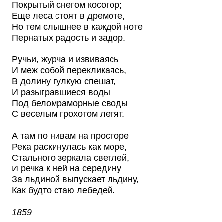
Покрытый снегом косогор;
Еще леса стоят в дремоте,
Но тем слышнее в каждой ноте
Пернатых радость и задор.
Ручьи, журча и извиваясь
И меж собой перекликаясь,
В долину гулкую спешат,
И разыгравшиеся воды
Под беломраморные своды
С веселым грохотом летят.
А там по нивам на просторе
Река раскинулась как море,
Стального зеркала светлей,
И речка к ней на середину
За льдиной выпускает льдину,
Как будто стаю лебедей.
1859