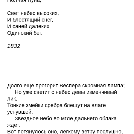
Полная луна,
Свет небес высоких,
И блестящий снег,
И саней далеких
Одинокий бег.
1832
Долго еще прогорит Веспера скромная лампа;
Но уже светит с небес девы изменчивый
лик,
Тонкие змейки сребра блещут на влаге
уснувшей,
Звездное небо во мгле дальнего облака
ждет.
Вот потянулось оно, легкому ветру послушно,