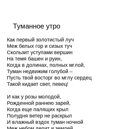
Туманное утро
Как первый золотистый луч
Меж белых гор и сизых туч
Скользит уступами вершин
На темя башен и руин,
Когда в долинах, полных мглой,
Туман недвижим голубой –
Пусть твой восторг во мглу сердец
Такой кидает свет, певец!
И как у розы молодой,
Рожденной раннею зарей,
Когда еще палящих крыл
Полудня ветер не раскрыл
И влажный вздох туман ночной
Меж небом делит и землей,