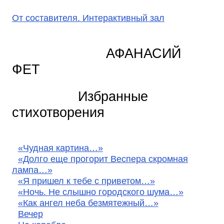
От составителя. Интерактивный зал
АФАНАСИЙ
ФЕТ
Избранные
стихотворения
«Чудная картина…»
«Долго еще прогорит Веспера скромная
лампа…»
«Я пришел к тебе с приветом…»
«Ночь. Не слышно городского шума…»
«Как ангел неба безмятежный…»
Вечер