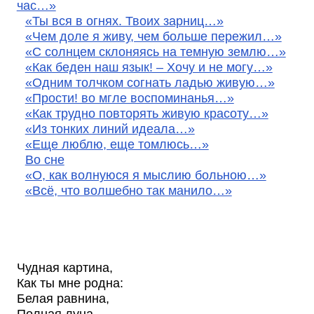
час…»
«Ты вся в огнях. Твоих зарниц…»
«Чем доле я живу, чем больше пережил…»
«С солнцем склоняясь на темную землю…»
«Как беден наш язык! – Хочу и не могу…»
«Одним толчком согнать ладью живую…»
«Прости! во мгле воспоминанья…»
«Как трудно повторять живую красоту…»
«Из тонких линий идеала…»
«Еще люблю, еще томлюсь…»
Во сне
«О, как волнуюся я мыслию больною…»
«Всё, что волшебно так манило…»
Чудная картина,
Как ты мне родна:
Белая равнина,