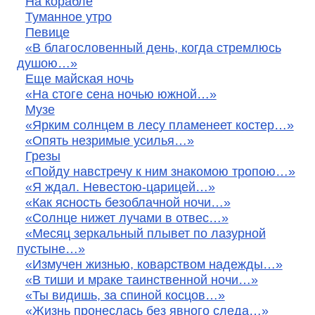
На корабле
Туманное утро
Певице
«В благословенный день, когда стремлюсь
душою…»
Еще майская ночь
«На стоге сена ночью южной…»
Музе
«Ярким солнцем в лесу пламенеет костер…»
«Опять незримые усилья…»
Грезы
«Пойду навстречу к ним знакомою тропою…»
«Я ждал. Невестою-царицей…»
«Как ясность безоблачной ночи…»
«Солнце нижет лучами в отвес…»
«Месяц зеркальный плывет по лазурной
пустыне…»
«Измучен жизнью, коварством надежды…»
«В тиши и мраке таинственной ночи…»
«Ты видишь, за спиной косцов…»
«Жизнь пронеслась без явного следа…»