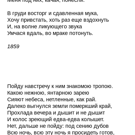
Меня под них, качая, понесли.
В груди восторг и сдавленная мука,
Хочу привстать, хоть раз еще вздохнуть
И, на волне ликующего звука
Умчася вдаль, во мраке потонуть.
1859
Пойду навстречу к ним знакомою тропою.
Какою нежною, янтарною зарею
Сияют небеса, нетленные, как рай.
Далеко выгнулся земли померкший край,
Прохлада вечера и дышит и не дышит
И колос зреющий едва-едва колышет.
Нет, дальше не пойду: под сению дубов
Всю ночь, всю эту ночь я просидеть готов,