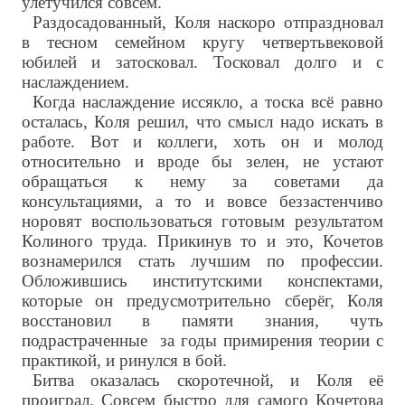
улетучился совсем.
Раздосадованный, Коля наскоро отпраздновал
в тесном семейном кругу четвертьвековой
юбилей и затосковал. Тосковал долго и с
наслаждением.
Когда наслаждение иссякло, а тоска всё равно
осталась, Коля решил, что смысл надо искать в
работе. Вот и коллеги, хоть он и молод
относительно и вроде бы зелен, не устают
обращаться к нему за советами да
консультациями, а то и вовсе беззастенчиво
норовят воспользоваться готовым результатом
Колиного труда. Прикинув то и это, Кочетов
вознамерился стать лучшим по профессии.
Обложившись институтскими конспектами,
которые он предусмотрительно сберёг, Коля
восстановил в памяти знания, чуть
подрастраченные за годы примирения теории с
практикой, и ринулся в бой.
Битва оказалась скоротечной, и Коля её
проиграл. Совсем быстро для самого Кочетова