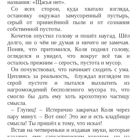
названия: «Щасья нет».
Со всех сторон, куда хватало взгляда,
остановку окружал замусоренный пустырь,
серый от принесённой пыли и от сознания
собственной пустоты.
Кочетов опустил голову и пошёл наугад. Шёл
долго, ни о чём не думая и ничего не замечая.
Поняв, что притомился, Коля поднял голову,
огляделся и увидел, что вокруг всё так и
осталось прежним – серость, пустота и мусор.
Он почувствовал, что начинает сходить с ума.
Цепляясь за реальность, блуждал взглядом по
серой пустоте и пытался выхватить из
нагромождений бесполезного мусора то, что
смогло бы дать ему хоть крохотную частицу
смысла.
– Глупец! – Истерично закричал Коля через
пару минут. – Вот оно! Это же и есть кладбище
смысла! Ты пришёл к тому, что искал!
Встав на четвереньки и издавая звуки, которые
казались ему саркастическим хохотом, но на