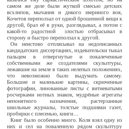
самом же деле были жуткой смесью детских
всхлипов, мычания и дикого звериного воя,
Кочетов переползал от одной брошенной вещи к
другой, брал её в руки, разглядывал, а потом с
какой-то радостной злостью отбрасывал в
сторону и быстро переползал к другой.
Он неистово отплясывал на недописанных
кандидатских диссертациях, издевательски тыкал
пальцем в отвергнутые и покалеченные
собственными же создателями скульптуры,
лежавшие на земле в таких нелепых положениях,
что невозможно было выдумать самому.
Большие и маленькие картины, скрюченные
фотографии, линованные листы с витиеватыми
росчерками нотных знаков, мудрёные агрегаты
непонятного назначения, растерзанные
школьные журналы, толстые подшивки газет,
пробирки с плесенью, книги…
Книг было особенно много. Коля взял одну из
них и сел на поваленную рядом скульптуру