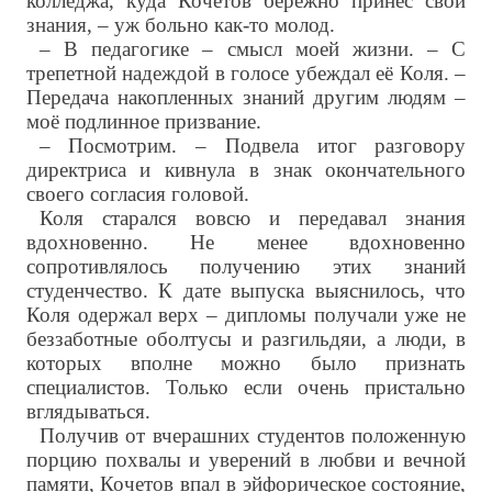
колледжа, куда Кочетов бережно принёс свои
знания, – уж больно как-то молод.
– В педагогике – смысл моей жизни. – С
трепетной надеждой в голосе убеждал её Коля. –
Передача накопленных знаний другим людям –
моё подлинное призвание.
– Посмотрим. – Подвела итог разговору
директриса и кивнула в знак окончательного
своего согласия головой.
Коля старался вовсю и передавал знания
вдохновенно. Не менее вдохновенно
сопротивлялось получению этих знаний
студенчество. К дате выпуска выяснилось, что
Коля одержал верх – дипломы получали уже не
беззаботные оболтусы и разгильдяи, а люди, в
которых вполне можно было признать
специалистов. Только если очень пристально
вглядываться.
Получив от вчерашних студентов положенную
порцию похвалы и уверений в любви и вечной
памяти, Кочетов впал в эйфорическое состояние,