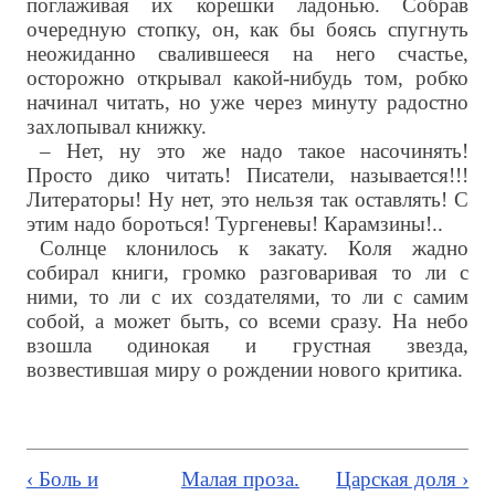
поглаживая их корешки ладонью. Собрав
очередную стопку, он, как бы боясь спугнуть
неожиданно свалившееся на него счастье,
осторожно открывал какой-нибудь том, робко
начинал читать, но уже через минуту радостно
захлопывал книжку.
– Нет, ну это же надо такое насочинять!
Просто дико читать! Писатели, называется!!!
Литераторы! Ну нет, это нельзя так оставлять! С
этим надо бороться! Тургеневы! Карамзины!..
Солнце клонилось к закату. Коля жадно
собирал книги, громко разговаривая то ли с
ними, то ли с их создателями, то ли с самим
собой, а может быть, со всеми сразу. На небо
взошла одинокая и грустная звезда,
возвестившая миру о рождении нового критика.
‹ Боль и
Малая проза.
Царская доля ›