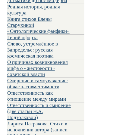
догматики до постмодерна
Родная история, родная
культура
Книга стихов Елены
Старухиной
«Онтологические фанфики»
Гений офорта
Слово, устремлённое в
Запределье: русская
космическая поэтика
О причинах возникновения
мифа о «жестокости»
советской власти
Смирение и самоуважение:
область совместимости
Ответственность как
отношение между мирами
Ответственность и смирение
(две статьи Н.А.
Подзолковой)
Лариса Патракова. Стихи в
исполнении автора (записи