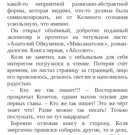
какой-то неприятной развязано-абстрактной
формы, которая видимо, что-то должна была
символизировать, но от Колиного сознания
ускользнуло, что именно.
Он открыл объёмный, добротно изданный
экземпляр и прочитал на титульном листе:
«Анатолий Ойкуменов, «Миксаматозис», роман-
дилогия. Книга первая, «Абсолют».
Коля не заметил, как с небывалым для себя
интересом погрузился в чтение. Потеряв счёт
времени, он листал страницу за страницей, лицо
его прояснялось, делалось светлее и наполнялось
радостью.
– Кто же так пишет!!! – Восторженно
прокричал Кочетов, одним махом осилив две
первых главы. – Кто же так пишет! Это же чёрт
знает что! Разве можно так писать! Только
послушать, что он тут нацарапал!
Бережно отложив книгу в сторону, Коля
энергично принялся собирать другие, то и дело,