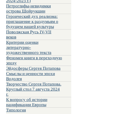
2024-2025 г.)
Петроглифы-невидимки
острова Шойрукшин
Героический дух реализма:
приглашение к раздумьям о
будущем нашей культуры
Поволжская Русь IV-VII
веков
Критерии оценки
литературно-
художественного текста
Феномен книги в переходную
эпоху
Эйдосферы Сергея Потапова
Смыслы и ценности эпохи
Водолея
Творчество Сергея Потапова.
Круглый стол 7 августа 2024
г.
К вопросу об истории
нацификации Европы
Типология