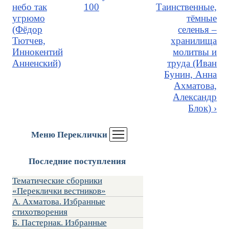
небо так
100
Таинственные,
угрюмо
тёмные
(Фёдор
селенья –
Тютчев,
хранилища
Иннокентий
молитвы и
Анненский)
труда (Иван
Бунин, Анна
Ахматова,
Александр
Блок) ›
Меню Переклички
Последние поступления
Тематические сборники
«Переклички вестников»
А. Ахматова. Избранные
стихотворения
Б. Пастернак. Избранные