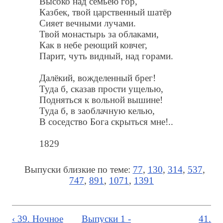
Высоко над семьёю гор,
Казбек, твой царственный шатёр
Сияет вечными лучами.
Твой монастырь за облаками,
Как в небе реющий ковчег,
Парит, чуть видный, над горами.
Далёкий, вожделенный брег!
Туда б, сказав прости ущелью,
Подняться к вольной вышине!
Туда б, в заоблачную келью,
В соседство Бога скрыться мне!..
1829
Выпуски близкие по теме:
77
,
130
,
314
,
537
,
747
,
891
,
1071
,
1391
‹ 39. Ночное
Выпуски 1 -
41.