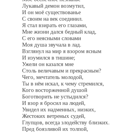
Лукавый демон возмутил,
И он моё существованье
С своим на век соединил.
Я стал взирать его глазами,
Мне жизни дался бедный клад,
С его неясными словами
Моя душа звучала в лад.
Взглянул на мир я взором ясным
И изумился в тишине;
Ужели он казался мне
Столь величавым и прекрасным?
Чего, мечтатель молодой,
Ты в нём искал, к чему стремился,
Кого восторженной душой
Боготворить не устыдился?
И взор я бросил на людей,
Увидел их надменных, низких,
Жестоких ветреных судей,
Глупцов, всегда злодейству близких.
Пред боязливой их толпой,