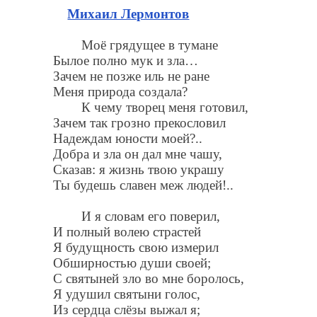
Михаил Лермонтов
Моё грядущее в тумане
Былое полно мук и зла…
Зачем не позже иль не ране
Меня природа создала?
К чему творец меня готовил,
Зачем так грозно прекословил
Надеждам юности моей?..
Добра и зла он дал мне чашу,
Сказав: я жизнь твою украшу
Ты будешь славен меж людей!..
И я словам его поверил,
И полный волею страстей
Я будущность свою измерил
Обширностью души своей;
С святыней зло во мне боролось,
Я удушил святыни голос,
Из сердца слёзы выжал я;