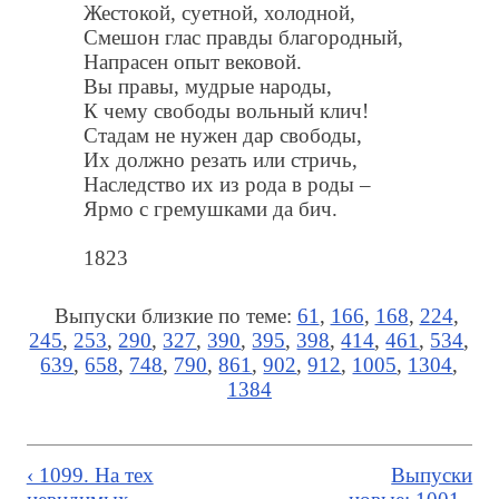
Жестокой, суетной, холодной,
Смешон глас правды благородный,
Напрасен опыт вековой.
Вы правы, мудрые народы,
К чему свободы вольный клич!
Стадам не нужен дар свободы,
Их должно резать или стричь,
Наследство их из рода в роды –
Ярмо с гремушками да бич.
1823
Выпуски близкие по теме:
61
,
166
,
168
,
224
,
245
,
253
,
290
,
327
,
390
,
395
,
398
,
414
,
461
,
534
,
639
,
658
,
748
,
790
,
861
,
902
,
912
,
1005
,
1304
,
1384
‹ 1099. На тех
Выпуски