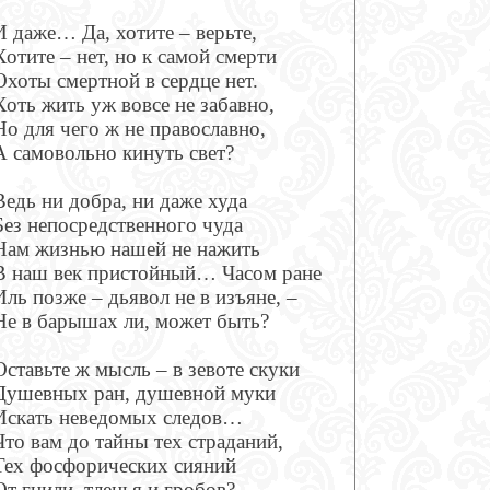
И даже… Да, хотите – верьте,
Хотите – нет, но к самой смерти
Охоты смертной в сердце нет.
Хоть жить уж вовсе не забавно,
Но для чего ж не православно,
А самовольно кинуть свет?
Ведь ни добра, ни даже худа
Без непосредственного чуда
Нам жизнью нашей не нажить
В наш век пристойный… Часом ране
Иль позже – дьявол не в изъяне, –
Не в барышах ли, может быть?
Оставьте ж мысль – в зевоте скуки
Душевных ран, душевной муки
Искать неведомых следов…
Что вам до тайны тех страданий,
Тех фосфорических сияний
От гнили, тленья и гробов?..