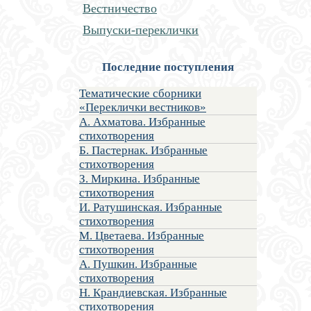
Вестничество
Выпуски-переклички
Последние поступления
Тематические сборники
«Переклички вестников»
А. Ахматова. Избранные
стихотворения
Б. Пастернак. Избранные
стихотворения
З. Миркина. Избранные
стихотворения
И. Ратушинская. Избранные
стихотворения
М. Цветаева. Избранные
стихотворения
А. Пушкин. Избранные
стихотворения
Н. Крандиевская. Избранные
стихотворения