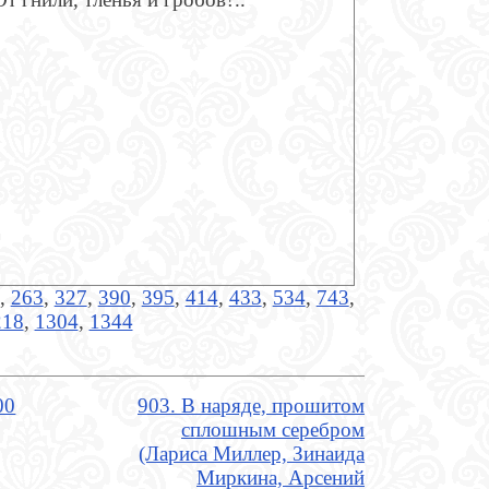
,
263
,
327
,
390
,
395
,
414
,
433
,
534
,
743
,
218
,
1304
,
1344
00
903. В наряде, прошитом
сплошным серебром
(Лариса Миллер, Зинаида
Миркина, Арсений