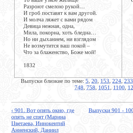
Разроют смелою рукой…
И гроб поставят к вам другой.
И молча ляжет с вами рядом
Девица нежная, одна,
Мила, покорна, хоть бледна…
Но ни дыханием, ни взглядом
Не возмутится ваш покой –
Что за блаженство, Боже мой!
1832
Выпуски близкие по теме:
5
,
20
,
153
,
224
,
233
748
,
758
,
1051
,
1100
,
1
‹ 901. Вот опять окно, где
Выпуски 901 - 10
опять не спят (Марина
Цветаева, Иннокентий
Анненский, Даниил