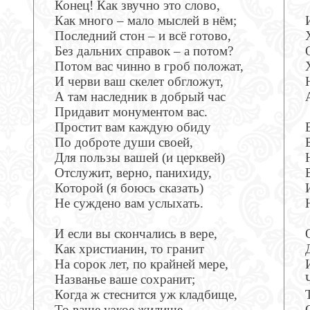
Конец! Как звучно это слово,
Как много – мало мыслей в нём;
Последний стон – и всё готово,
Без дальних справок – а потом?
Потом вас чинно в гроб положат,
И черви ваш скелет обгложут,
А там наследник в добрый час
Придавит монументом вас.
Простит вам каждую обиду
По доброте души своей,
Для пользы вашей (и церквей)
Отслужит, верно, панихиду,
Которой (я боюсь сказать)
Не суждено вам услыхать.
И если вы скончались в вере,
Как христианин, то гранит
На сорок лет, по крайней мере,
Названье ваше сохранит;
Когда ж стеснится уж кладбище,
То ваше узкое жилище