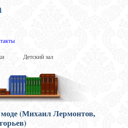
а
такты
ки
Детский зал
в моде (Михаил Лермонтов,
горьев)