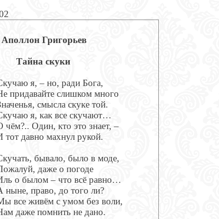
902
Аполлон Григорьев
Тайна скуки
Скучаю я, – но, ради Бога,
Не придавайте слишком много
Значенья, смысла скуке той.
Скучаю я, как все скучают…
О чём?.. Один, кто это знает, –
И тот давно махнул рукой.
Скучать, бывало, было в моде,
Пожалуй, даже о погоде
Иль о былом – что всё равно…
А ныне, право, до того ли?
Мы все живём с умом без воли,
Нам даже помнить не дано.