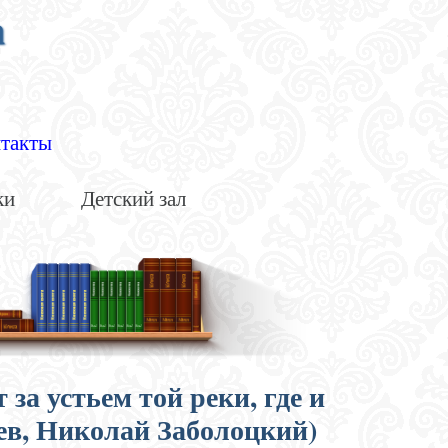
а
такты
ки
Детский зал
 за устьем той реки, где и
ев, Николай Заболоцкий)