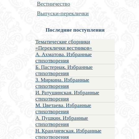
Вестничество
Выпуски-переклички
Последние поступления
Тематические сборники
«Переклички вестников»
А. Ахматова. Избранные
стихотворения
Б. Пастернак. Избранные
стихотворения
З. Миркина. Избранные
стихотворения
И. Ратушинская. Избранные
стихотворения
М. Цветаева. Избранные
стихотворения
А. Пушкин. Избранные
стихотворения
Н. Крандиевская. Избранные
стихотворения