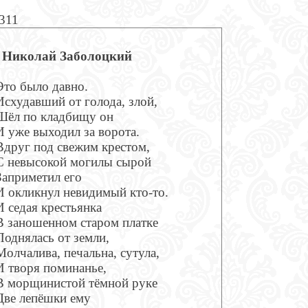
311
Николай Заболоцкий
Это было давно.
Исхудавший от голода, злой,
Шёл по кладбищу он
И уже выходил за ворота.
Вдруг под свежим крестом,
С невысокой могилы сырой
Заприметил его
И окликнул невидимый кто-то.
И седая крестьянка
В заношенном старом платке
Поднялась от земли,
Молчалива, печальна, сутула,
И творя поминанье,
В морщинистой тёмной руке
Две лепёшки ему