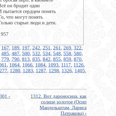
Всё он бродит один
И пытается сердцем понять
То, что могут понять
Только старые люди и дети.
1957
,
167
,
189
,
197
,
242
,
251
,
261
,
269
,
322
,
,
485
,
487
,
500
,
532
,
534
,
548
,
558
,
580
,
,
779
,
790
,
813
,
835
,
842
,
855
,
859
,
870
,
061
,
1064
,
1066
,
1084
,
1093
,
1117
,
1126
,
277
,
1280
,
1283
,
1287
,
1298
,
1326
,
1405
,
301 -
1312. Вот дароносица, как
солнце золотое (Осип
Мандельштам, Лариса
Патракова) ›