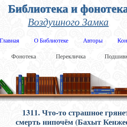
Библиотека и фонотек
Воздушного Замка
Главная
О Библиотеке
Авторы
Кон
Фонотека
Перекличка
Подшив
1311. Что-то страшное грянет
смерть нипочём (Бахыт Кенже