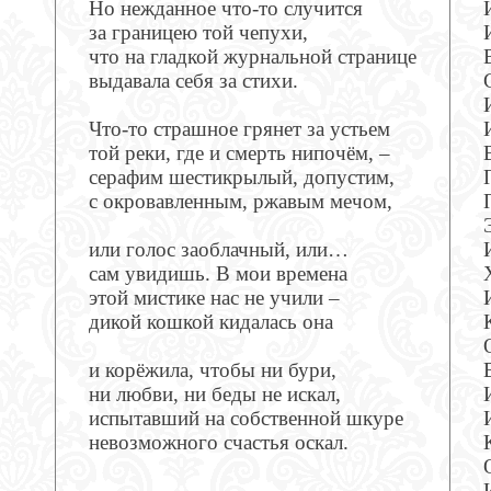
Но нежданное что-то случится
за границею той чепухи,
что на гладкой журнальной странице
выдавала себя за стихи.
Что-то страшное грянет за устьем
той реки, где и смерть нипочём, –
серафим шестикрылый, допустим,
с окровавленным, ржавым мечом,
или голос заоблачный, или…
сам увидишь. В мои времена
этой мистике нас не учили –
дикой кошкой кидалась она
и корёжила, чтобы ни бури,
ни любви, ни беды не искал,
испытавший на собственной шкуре
невозможного счастья оскал.