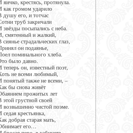
И яичко, крестясь, протянула.
И как громом ударило
В душу его, и тотчас
Сотни труб закричали
И звёзды посыпались с неба.
И, смятенный и жалкий,
В сиянье страдальческих глаз,
Принял он подаянье,
Поел поминального хлеба.
Это было давно.
И теперь он, известный поэт,
Хоть не всеми любимый,
И понятый также не всеми, –
Как бы снова живёт
Обаянием прожитых лет
В этой грустной своей
И возвышенно чистой поэме.
И седая крестьянка,
Как добрая старая мать,
Обнимает его…
И бросая перо, в кабинете