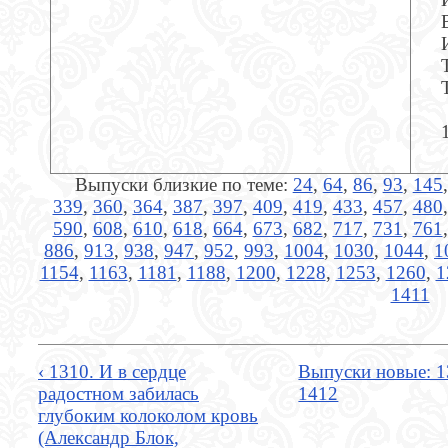
Выпуски близкие по теме:
24
,
64
,
86
,
93
,
145
339
,
360
,
364
,
387
,
397
,
409
,
419
,
433
,
457
,
480
590
,
608
,
610
,
618
,
664
,
673
,
682
,
717
,
731
,
761
886
,
913
,
938
,
947
,
952
,
993
,
1004
,
1030
,
1044
,
1
1154
,
1163
,
1181
,
1188
,
1200
,
1228
,
1253
,
1260
,
1
1411
‹ 1310. И в сердце
Выпуски новые: 1
радостном забилась
1412
глубоким колоколом кровь
(Александр Блок,