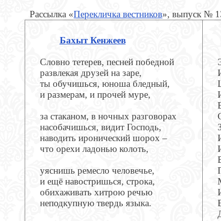
Рассылка «
Перекличка вестников
», выпуск № 1
Бахыт Кенжеев
Словно тетерев, песней победной
развлекая друзей на заре,
ты обучишься, юноша бледный,
и размерам, и прочей муре,
за стаканом, в ночных разговорах
насобачишься, видит Господь,
наводить иронический шорох –
что орехи ладонью колоть,
уяснишь ремесло человечье,
и ещё навостришься, строка,
обихаживать хитрою речью
неподкупную твердь языка.