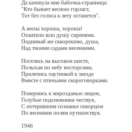
Да шепнула мне бабочка-странница:
"Кто бывает весною горласт,
Тот без голоса к лету останется".
А весна хороша, хороша!
Охватило всю душу сиренями.
Поднимай же скворешню, душа,
Над твоими садами весенними.
Поселись на высоком шесте,
Полыхая по небу восторгами,
Прилепись паутинкой к звезде
Вместе с птичьими скороговорками.
Повернись к мирозданью лицом,
Голубые подснежники чествуя,
С потерявшим сознанье скворцом
По весенним полям путешествуя.
1946