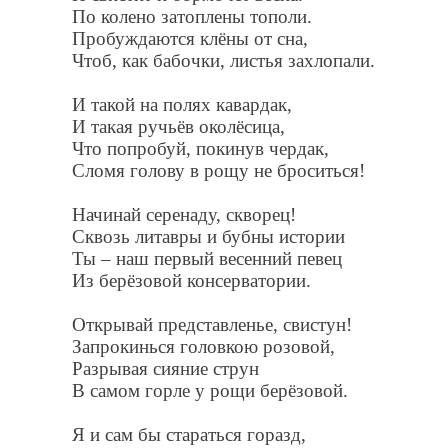
По колено затоплены тополи.
Пробуждаются клёны от сна,
Чтоб, как бабочки, листья захлопали.
И такой на полях кавардак,
И такая ручьёв околёсица,
Что попробуй, покинув чердак,
Сломя голову в рощу не броситься!
Начинай серенаду, скворец!
Сквозь литавры и бубны истории
Ты – наш первый весенний певец
Из берёзовой консерватории.
Открывай представленье, свистун!
Запрокинься головкою розовой,
Разрывая сияние струн
В самом горле у рощи берёзовой.
Я и сам бы стараться горазд,