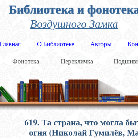
Библиотека и фонотек
Воздушного Замка
Главная
О Библиотеке
Авторы
Кон
Фонотека
Перекличка
Подшив
619. Та страна, что могла б
огня (Николай Гумилёв, М