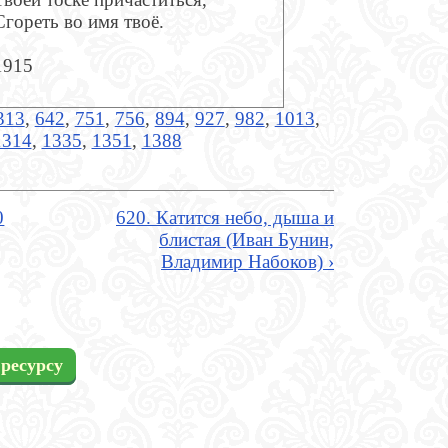
Сгореть во имя твоё.
1915
313
,
642
,
751
,
756
,
894
,
927
,
982
,
1013
,
1314
,
1335
,
1351
,
1388
0
620. Катится небо, дыша и
блистая (Иван Бунин,
Владимир Набоков) ›
ресурсу