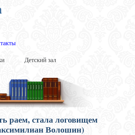
а
такты
ки
Детский зал
ыть раем, стала логовищем
аксимилиан Волошин)