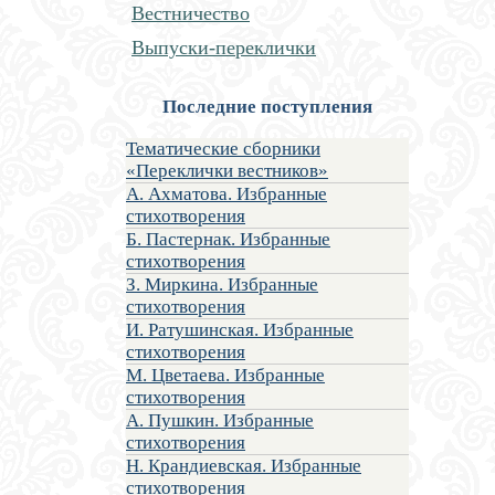
Вестничество
Выпуски-переклички
Последние поступления
Тематические сборники
«Переклички вестников»
А. Ахматова. Избранные
стихотворения
Б. Пастернак. Избранные
стихотворения
З. Миркина. Избранные
стихотворения
И. Ратушинская. Избранные
стихотворения
М. Цветаева. Избранные
стихотворения
А. Пушкин. Избранные
стихотворения
Н. Крандиевская. Избранные
стихотворения