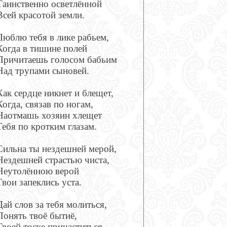
Таинственно осветлённой
Всей красотой земли.
Люблю тебя в лике рабьем,
Когда в тишине полей
Причитаешь голосом бабьим
Над трупами сыновей.
Как сердце никнет и блещет,
Когда, связав по ногам,
Наотмашь хозяин хлещет
Тебя по кротким глазам.
Сильна ты нездешней мерой,
Нездешней страстью чиста,
Неутолённою верой
Твои запеклись уста.
Дай слов за тебя молиться,
Понять твоё бытиё,
Твоей тоске причаститься,