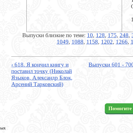
Выпуски близкие по теме:
10
,
128
,
175
,
248
,
1049
,
1088
,
1158
,
1202
,
1266
,
‹ 618. Я кончил книгу и
Выпуски 601 - 70
поставил точку (Николай
Языков, Александр Блок,
Арсений Тарковский)
Помогите 
вых