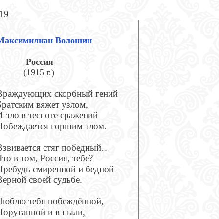
619
Максимилиан Волошин
Россия
(1915 г.)
Враждующих скорбный гений
Братским вяжет узлом,
И зло в тесноте сражений
Побеждается горшим злом.
Взвивается стяг победный…
Что в том, Россия, тебе?
Пребудь смиренной и бедной –
Верной своей судьбе.
Люблю тебя побеждённой,
Поруганной и в пыли,