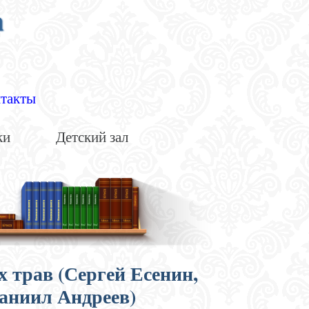
а
такты
ки
Детский зал
х трав (Сергей Есенин,
аниил Андреев)