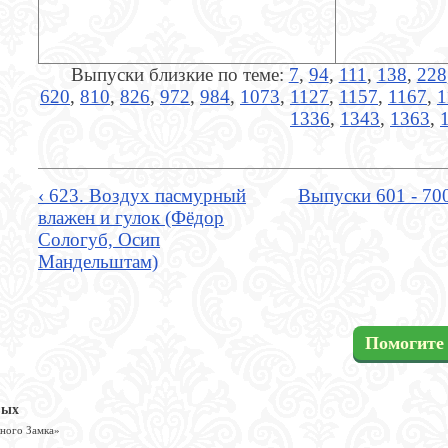
Выпуски близкие по теме:
7
,
94
,
111
,
138
,
228
620
,
810
,
826
,
972
,
984
,
1073
,
1127
,
1157
,
1167
,
1
1336
,
1343
,
1363
,
‹ 623. Воздух пасмурный
Выпуски 601 - 70
влажен и гулок (Фёдор
Сологуб, Осип
Мандельштам)
Помогите 
вых
шного Замка»