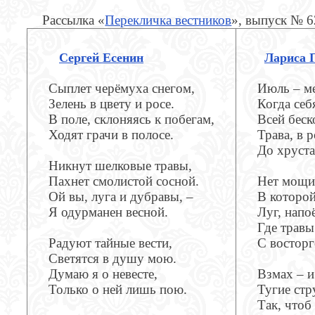
Рассылка «
Перекличка вестников
», выпуск № 
Сергей Есенин
Лариса 
Сыплет черёмуха снегом,
Июль – ме
Зелень в цвету и росе.
Когда себ
В поле, склоняясь к побегам,
Всей беск
Ходят грачи в полосе.
Трава, в р
До хруста
Никнут шелковые травы,
Пахнет смолистой сосной.
Нет мощи 
Ой вы, луга и дубравы, –
В которой
Я одурманен весной.
Луг, напо
Где травы
Радуют тайные вести,
С востор
Светятся в душу мою.
Думаю я о невесте,
Взмах – и
Только о ней лишь пою.
Тугие стр
Так, чтоб