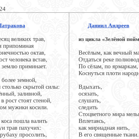
624
Патракова
Даниил Андреев
сяц великих трав,
из цикла «Зелёной пой
я припоминая
онечностью октав,
Весёлым, как вечный м
ост человека встав,
Отдаться реке полново
 землю приминает.
По сёлам, по ярмаркам,
Коснуться плоти народ
более земной,
 столько скрытой силы:
Вдыхать,
ённый, заливной,
осязать,
 в рост стоят стеной,
слушать,
гом мужики косили.
следить
Стоцветного мира мель
 коса пошла валить
Вплетаясь,
уи трав пахучих:
как мириадная нить,
 рубаху просолить,
В его священные ткани.