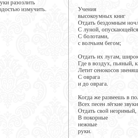
уки разозлить
адостью измучить.
Учения
высокоумных книг
Отдать бездомным ночл
С луной, опускающейся
С болотами,
с волчьим бегом;
Отдать их лугам, широ
Где в воздух, пьяный, к
Летит сенокосов звеня
С оврага
и до оврага.
Когда же развеешь в по
Всех песен лёгкие звуки
Отдать свой незримый,
В покорные
нежные
руки.