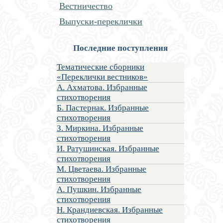
Вестничество
Выпуски-переклички
Последние поступления
Тематические сборники
«Переклички вестников»
А. Ахматова. Избранные
стихотворения
Б. Пастернак. Избранные
стихотворения
З. Миркина. Избранные
стихотворения
И. Ратушинская. Избранные
стихотворения
М. Цветаева. Избранные
стихотворения
А. Пушкин. Избранные
стихотворения
Н. Крандиевская. Избранные
стихотворения