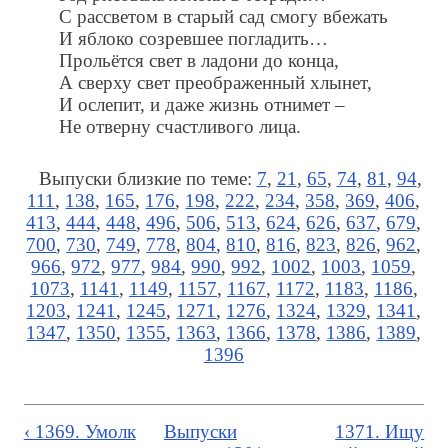
С рассветом в старый сад смогу вбежать
И яблоко созревшее погладить…
Прольётся свет в ладони до конца,
А сверху свет преображенный хлынет,
И ослепит, и даже жизнь отнимет –
Не отверну счастливого лица.
Выпуски близкие по теме:
7
,
21
,
65
,
74
,
81
,
94
,
111
,
138
,
165
,
176
,
198
,
222
,
234
,
358
,
369
,
406
,
413
,
444
,
448
,
496
,
506
,
513
,
624
,
626
,
637
,
679
,
700
,
730
,
749
,
778
,
804
,
810
,
816
,
823
,
826
,
962
,
966
,
972
,
977
,
984
,
990
,
992
,
1002
,
1003
,
1059
,
1073
,
1141
,
1149
,
1157
,
1167
,
1172
,
1183
,
1186
,
1203
,
1241
,
1245
,
1271
,
1276
,
1324
,
1329
,
1341
,
1347
,
1350
,
1355
,
1363
,
1366
,
1378
,
1386
,
1389
,
1396
‹ 1369. Умолк
Выпуски
1371. Ищу