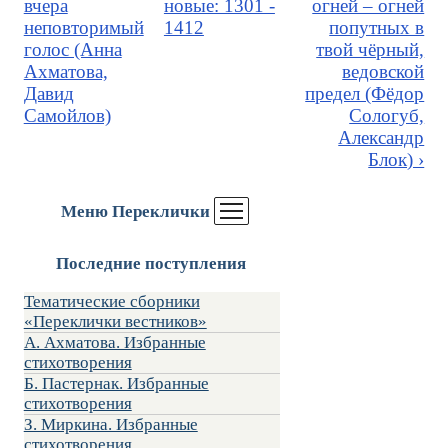
вчера
новые: 1301 -
огней – огней
неповторимый
1412
попутных в
голос (Анна
твой чёрный,
Ахматова,
ведовской
Давид
предел (Фёдор
Самойлов)
Сологуб,
Александр
Блок) ›
Меню Переклички
Последние поступления
Тематические сборники
«Переклички вестников»
А. Ахматова. Избранные
стихотворения
Б. Пастернак. Избранные
стихотворения
З. Миркина. Избранные
стихотворения