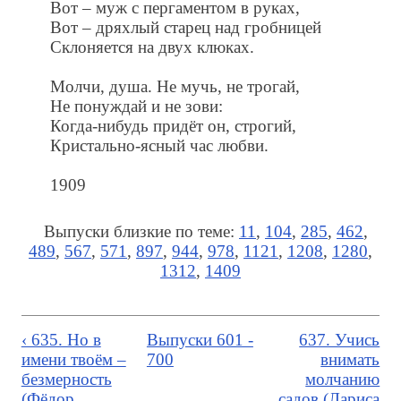
Вот – муж с пергаментом в руках,
Вот – дряхлый старец над гробницей
Склоняется на двух клюках.
Молчи, душа. Не мучь, не трогай,
Не понуждай и не зови:
Когда-нибудь придёт он, строгий,
Кристально-ясный час любви.
1909
Выпуски близкие по теме:
11
,
104
,
285
,
462
,
489
,
567
,
571
,
897
,
944
,
978
,
1121
,
1208
,
1280
,
1312
,
1409
‹ 635. Но в
Выпуски 601 -
637. Учись
имени твоём –
700
внимать
безмерность
молчанию
(Фёдор
садов (Лариса