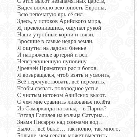
С этих высот незапамятных царств,
Видел воочью всю юность Европы,
Всю непочатую ярь её сил.
Здесь, у истоков Арийского мира,
Я, преклонившись, ощупал рукой
Наши утробные корни и связи,
Вросшие в самые недра земли.
Я ощутил на ладони биенье
И напряженье артерий и вен –
Неперекушенную пуповину
Древней Праматери рас и богов.
Я возвращался, чтоб взять и усвоить,
Всё перечувствовать, всё пережить,
Чтобы связать половодное устье
С чистым истоком Азийских высот.
С чем мне сравнить ликованье полёта
Из Самарканда на запад – в Париж?
Взгляд Галилея на кольца Сатурна…
Знамя Писарро над сонмами вод…
Было… всё было… так полно, так много,
Больше, чем сердце может вместить: