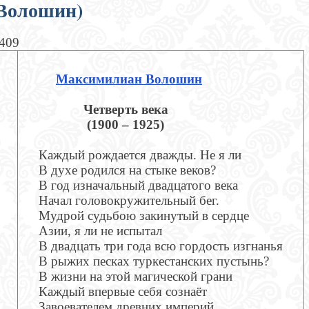
Волошин)
1409
Максимилиан Волошин
Четверть века
(1900 – 1925)
Каждый рождается дважды. Не я ли
В духе родился на стыке веков?
В год изначальный двадцатого века
Начал головокружительный бег.
Мудрой судьбою закинутый в сердце
Азии, я ли не испытал
В двадцать три года всю гордость изгнанья
В рыжих песках туркестанских пустынь?
В жизни на этой магической грани
Каждый впервые себя сознаёт
Завоевателем древних империй