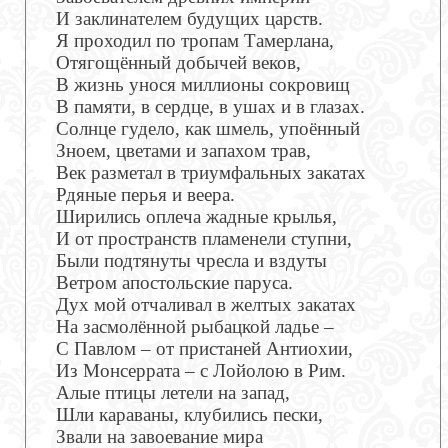
И заклинателем будущих царств.
Я проходил по тропам Тамерлана,
Отягощённый добычей веков,
В жизнь унося миллионы сокровищ
В памяти, в сердце, в ушах и в глазах.
Солнце гудело, как шмель, упоённый
Зноем, цветами и запахом трав,
Век разметал в триумфальных закатах
Рдяные перья и веера.
Ширились оплеча жадные крылья,
И от пространств пламенели ступни,
Были подтянуты чресла и вздуты
Ветром апостольские паруса.
Дух мой отчаливал в желтых закатах
На засмолённой рыбацкой ладье –
С Павлом – от пристаней Антиохии,
Из Монсеррата – с Лойолою в Рим.
Алые птицы летели на запад,
Шли караваны, клубились пески,
Звали на завоевание мира