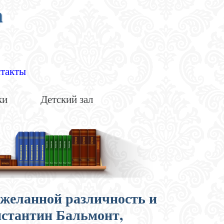
а
такты
ки
Детский зал
 желанной различность и
нстантин Бальмонт,