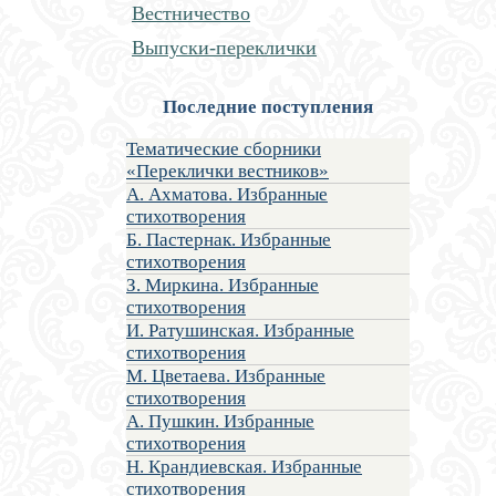
Вестничество
Выпуски-переклички
Последние поступления
Тематические сборники
«Переклички вестников»
А. Ахматова. Избранные
стихотворения
Б. Пастернак. Избранные
стихотворения
З. Миркина. Избранные
стихотворения
И. Ратушинская. Избранные
стихотворения
М. Цветаева. Избранные
стихотворения
А. Пушкин. Избранные
стихотворения
Н. Крандиевская. Избранные
стихотворения