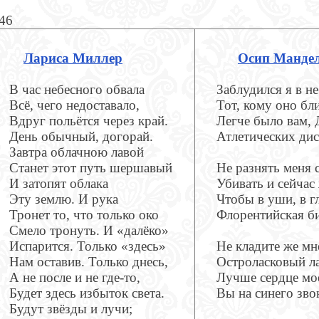
846
Лариса Миллер
Осип Манде
В час небесного обвала
Заблудился я в не
Всё, чего недоставало,
Тот, кому оно бли
Вдруг польётся через край.
Легче было вам, 
День обычный, догорай.
Атлетических дис
Завтра облачною лавой
Станет этот путь шершавый
Не разнять меня 
И затопят облака
Убивать и сейчас 
Эту землю. И рука
Чтобы в уши, в г
Тронет то, что только око
Флорентийская би
Смело тронуть. И «далёко»
Испарится. Только «здесь»
Не кладите же мне
Нам оставив. Только днесь,
Остроласковый ла
А не после и не где-то,
Лучше сердце мо
Будет здесь избыток света.
Вы на синего зв
Будут звёзды и лучи;