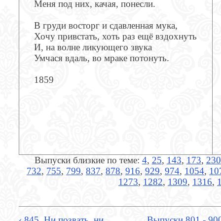
Меня под них, качая, понесли.
В груди восторг и сдавленная мука,
Хочу привстать, хоть раз ещё вздохнуть
И, на волне ликующего звука
Умчася вдаль, во мраке потонуть.
1859
Выпуски близкие по теме:
4
,
25
,
143
,
173
,
230
732
,
755
,
799
,
837
,
878
,
916
,
929
,
974
,
1054
,
10
1273
,
1282
,
1309
,
1316
,
‹ 845. Ни позвать, ни
Выпуски 801 - 90