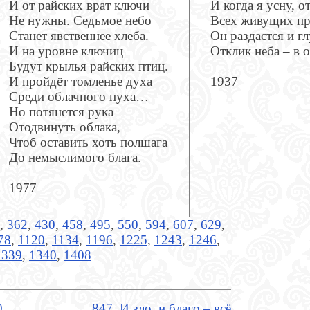
И от райских врат ключи
И когда я усну, 
Не нужны. Седьмое небо
Всех живущих пр
Станет явственнее хлеба.
Он раздастся и г
И на уровне ключиц
Отклик неба – в 
Будут крылья райских птиц.
И пройдёт томленье духа
1937
Среди облачного пуха…
Но потянется рука
Отодвинуть облака,
Чтоб оставить хоть полшага
До немыслимого блага.
1977
,
362
,
430
,
458
,
495
,
550
,
594
,
607
,
629
,
78
,
1120
,
1134
,
1196
,
1225
,
1243
,
1246
,
1339
,
1340
,
1408
0
847. И зло, и благо – всё