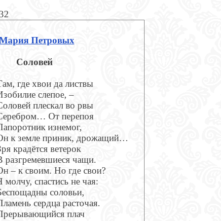
932
Мария Петровых
Соловей
Там, где хвои да листвы
Изобилие слепое, –
Соловей плескал во рвы
Серебром… От перепоя
Папоротник изнемог,
Он к земле приник, дрожащий…
Зря крадётся ветерок
В разгремевшиеся чащи.
Он – к своим. Но где свои?
Я молчу, спастись не чая:
Беспощадны соловьи,
Пламень сердца расточая.
Прерывающийся плач