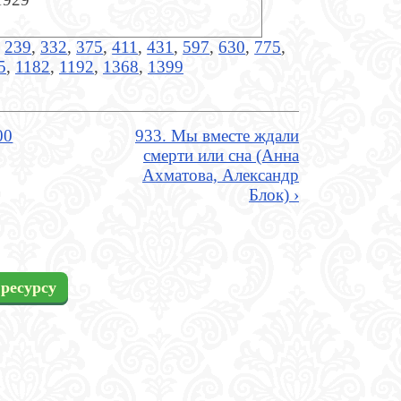
,
239
,
332
,
375
,
411
,
431
,
597
,
630
,
775
,
5
,
1182
,
1192
,
1368
,
1399
00
933. Мы вместе ждали
смерти или сна (Анна
Ахматова, Александр
Блок) ›
ресурсу