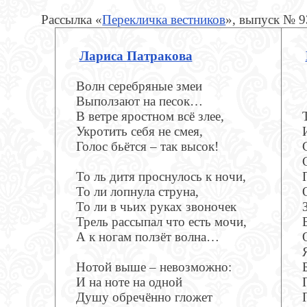
Рассылка «
Перекличка вестников
», выпуск № 
Лариса Патракова
Волн серебряные змеи
Выползают на песок…
В ветре яростном всё злее,
Укротить себя не смея,
Голос бьётся – так высок!
То ль дитя проснулось к ночи,
То ли лопнула струна,
То ли в чьих руках звоночек
Трель рассыпал что есть мочи,
А к ногам ползёт волна…
Нотой выше – невозможно:
И на ноте на одной
Душу обречённо гложет