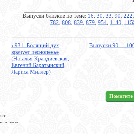
Выпуски близкие по теме:
16
,
30
,
33
,
90
,
222
782
,
808
,
839
,
879
,
954
,
1140
,
115
‹ 931. Болящий дух
Выпуски 901 - 10
врачует песнопенье
(Наталья Крандиевская,
Евгений Баратынский,
Лариса Миллер)
Помогите 
вых
шного Замка»