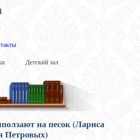
а
такты
ки
Детский зал
ыползают на песок (Лариса
я Петровых)