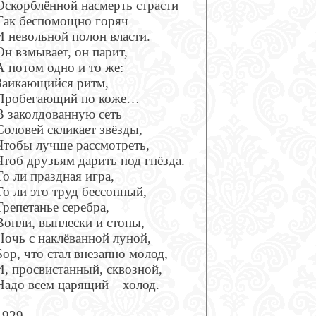
Оскорблённой насмерть страсти
Так беспомощно горяч
И невольной полон власти.
Он взмывает, он парит,
А потом одно и то же:
Заикающийся ритм,
Пробегающий по коже…
В заколдованную сеть
Соловей скликает звёзды,
Чтобы лучше рассмотреть,
Чтоб друзьям дарить под гнёзда.
То ли праздная игра,
То ли это труд бессонный, –
Трепетанье серебра,
Вопли, выплески и стоны,
Ночь с наклёванной луной,
Бор, что стал внезапно молод,
И, просвистанный, сквозной,
Надо всем царящий – холод.
1929