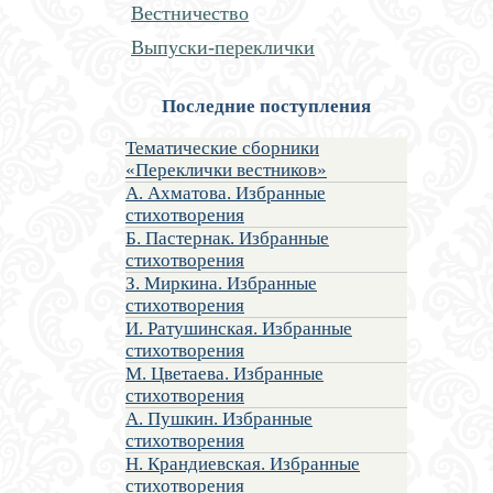
Вестничество
Выпуски-переклички
Последние поступления
Тематические сборники
«Переклички вестников»
А. Ахматова. Избранные
стихотворения
Б. Пастернак. Избранные
стихотворения
З. Миркина. Избранные
стихотворения
И. Ратушинская. Избранные
стихотворения
М. Цветаева. Избранные
стихотворения
А. Пушкин. Избранные
стихотворения
Н. Крандиевская. Избранные
стихотворения