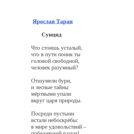
Ярослав Таран
Суицид
Что стоишь усталый,
что в пути поник ты
головой свободной,
человек разумный?
Отшумели бури,
и лесные тайны
мёртвыми упали
вкруг царя природы.
Посреди пустыни
встали небоскрёбы:
в мире удовольствий –
победивший разум!..