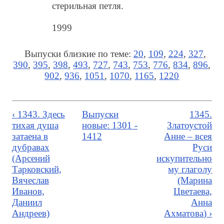
стерильная петля.
1999
Выпуски близкие по теме:
20
,
109
,
224
,
327
,
390
,
395
,
398
,
493
,
727
,
743
,
753
,
776
,
834
,
896
,
902
,
936
,
1051
,
1070
,
1165
,
1220
‹ 1343. Здесь
Выпуски
1345.
тихая душа
новые: 1301 -
Златоустой
затаена в
1412
Анне – всея
дубравах
Руси
(Арсений
искупительно
Тарковский,
му глаголу
Вячеслав
(Марина
Иванов,
Цветаева,
Даниил
Анна
Андреев)
Ахматова) ›