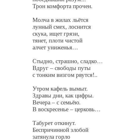
Трон комфорта прочен.
Молча в жилах льётся
лунный смех, лоснится
скука, ищет грязи,
тянет, плоти чистой
алчет униженья…
Стыдно, страшно, сладко…
Вдруг – свободы путы
с тонким визгом рвутся!..
Утром кафель вымыт.
Здравы дни, как цифры.
Вечера – с семьёю.
В воскресенье – церковь…
Табурет откинут.
Беспричинной злобой
затянула горло