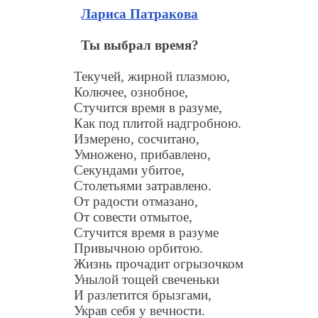
Лариса Патракова
Ты выбрал время?
Текучей, жирной плазмою,
Колючее, ознобное,
Стучится время в разуме,
Как под плитой надгробною.
Измерено, сосчитано,
Умножено, прибавлено,
Секундами убитое,
Столетьями затравлено.
От радости отмазано,
От совести отмытое,
Стучится время в разуме
Привычною орбитою.
Жизнь прочадит огрызочком
Унылой тощей свеченьки
И разлетится брызгами,
Украв себя у вечности.