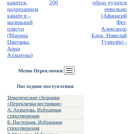
кажется,
200
образ чудится
надрезанном
невольно
канате я –
(Афанасий
маленький
Фет,
плясун
Александр
(Марина
Блок, Николай
Цветаева,
Гумилёв) ›
Анна
Ахматова)
Меню Переклички
Последние поступления
Тематические сборники
«Переклички вестников»
А. Ахматова. Избранные
стихотворения
Б. Пастернак. Избранные
стихотворения