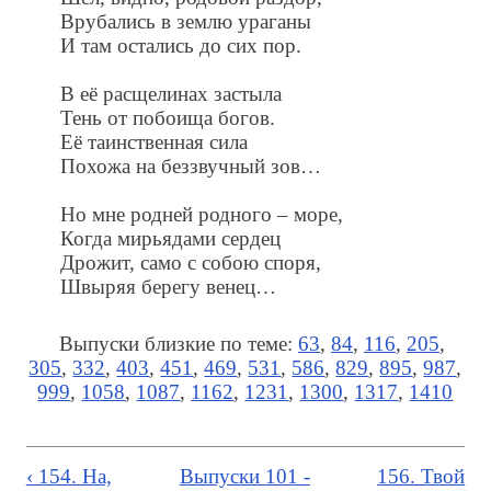
Врубались в землю ураганы
И там остались до сих пор.
В её расщелинах застыла
Тень от побоища богов.
Её таинственная сила
Похожа на беззвучный зов…
Но мне родней родного – море,
Когда мирьядами сердец
Дрожит, само с собою споря,
Швыряя берегу венец…
Выпуски близкие по теме:
63
,
84
,
116
,
205
,
305
,
332
,
403
,
451
,
469
,
531
,
586
,
829
,
895
,
987
,
999
,
1058
,
1087
,
1162
,
1231
,
1300
,
1317
,
1410
‹ 154. На,
Выпуски 101 -
156. Твой