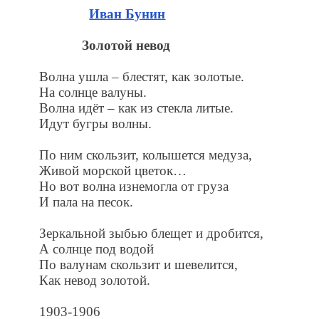
Иван Бунин
Золотой невод
Волна ушла – блестят, как золотые.
На солнце валуны.
Волна идёт – как из стекла литые.
Идут бугры волны.
По ним скользит, колышется медуза,
Живой морской цветок…
Но вот волна изнемогла от груза
И пала на песок.
Зеркальной зыбью блещет и дробится,
А солнце под водой
По валунам скользит и шевелится,
Как невод золотой.
1903-1906