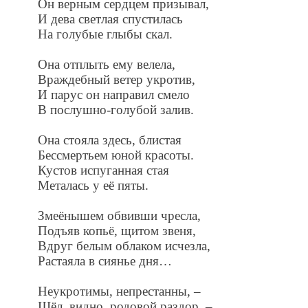
Он верным сердцем призывал,
И дева светлая спустилась
На голубые глыбы скал.
Она отплыть ему велела,
Враждебный ветер укротив,
И парус он направил смело
В послушно-голубой залив.
Она стояла здесь, блистая
Бессмертьем юной красоты.
Кустов испуганная стая
Металась у её пяты.
Змеёнышем обвивши чресла,
Подъяв копьё, щитом звеня,
Вдруг белым облаком исчезла,
Растаяла в сиянье дня…
Неукротимы, непрестанны, –
Шёл, видно, родовой раздор, –