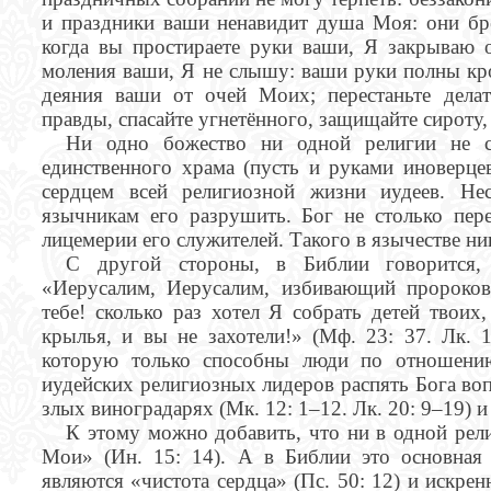
и праздники ваши ненавидит душа Моя: они бр
когда вы простираете руки ваши, Я закрываю 
моления ваши, Я не слышу: ваши руки полны кро
деяния ваши от очей Моих; перестаньте делат
правды, спасайте угнетённого, защищайте сироту, 
Ни одно божество ни одной религии не ст
единственного храма (пусть и руками иноверце
сердцем всей религиозной жизни иудеев. Не
язычникам его разрушить. Бог не столько пер
лицемерии его служителей. Такого в язычестве ниг
С другой стороны, в Библии говорится, 
«Иерусалим, Иерусалим, избивающий пророко
тебе! сколько раз хотел Я собрать детей твоих
крылья, и вы не захотели!» (Мф. 23: 37. Лк. 1
которую только способны люди по отношению
иудейских религиозных лидеров распять Бога во
злых виноградарях (Мк. 12: 1–12. Лк. 20: 9–19) 
К этому можно добавить, что ни в одной рел
Мои» (Ин. 15: 14). А в Библии это основная
являются «чистота сердца» (Пс. 50: 12) и искре