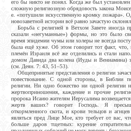
его бы никто не понял. Когда же был установле
сложную религиозную обрядовость закона Моисея 
е. «потушили искусственную кромку пожара». Одн
новозаветной истории всё равно зачастую склоня
Борьба с религией в Ветхом Завете иногда п
сказали «негуманные») формы, но это было св
время эпидемии чумы или холеры не всегда посту
была ещё хуже. Об этом говорит тот факт, что, 
племён Израиля всё же отделились и стали напо
домом Давида два колена (Иуды и Вениамина) з
(см. Деян. 7: 43, 51–53).
Общепринятые представления о религии зачас
повествование. С одной стороны, в Библии по
религии. Ни одно божество ни одной религии не
жертвоприношения, каждение и прочие религи
пророка Исаию жителям Иерусалима возвещается
жертв ваших? говорит Господь. Я пресы
откормленного скота, и крови тельцов и агнцев
являться пред Лице Мое, кто требует от вас, 
больше даров тщетных: курение отвратитель
праздничных собраний не могу терпеть: беззако