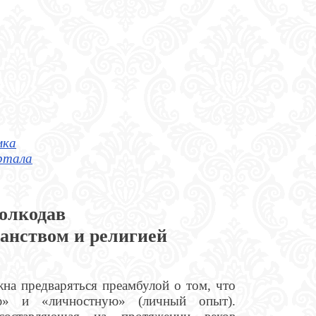
мка
ртала
олкодав
анством и религией
жна предваряться преамбулой о том, что
ю» и «личностную» (личный опыт).