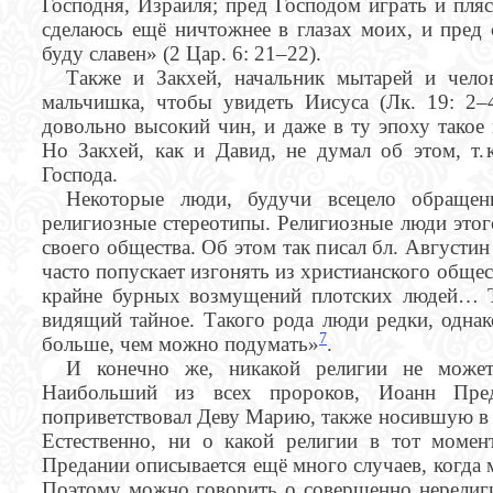
Господня, Израиля; пред Господом играть и пля
сделаюсь ещё ничтожнее в глазах моих, и пред
буду славен» (2 Цар. 6: 21–22).
Также и Закхей, начальник мытарей и челов
мальчишка, чтобы увидеть Иисуса (Лк. 19: 2–
довольно высокий чин, и даже в ту эпоху такое
Но Закхей, как и Давид, не думал об этом, т.
Господа.
Некоторые люди, будучи всецело обращен
религиозные стереотипы. Религиозные люди этог
своего общества. Об этом так писал бл. Август
часто попускает изгонять из христианского обще
крайне бурных возмущений плотских людей… Т
видящий тайное. Такого рода люди редки, однак
7
больше, чем можно подумать»
.
И конечно же, никакой религии не может
Наибольший из всех пророков, Иоанн Пред
поприветствовал Деву Марию, также носившую в то
Естественно, ни о какой религии в тот моме
Предании описывается ещё много случаев, когда 
Поэтому можно говорить о совершенно нерелиг