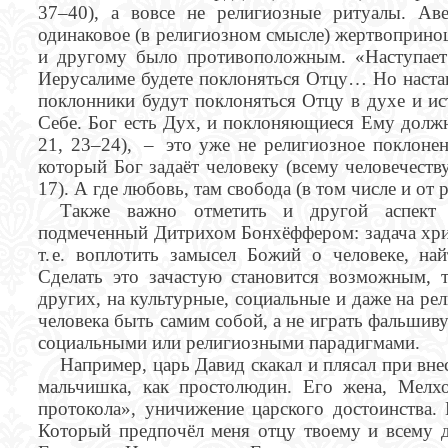
37–40), а вовсе не религиозные ритуалы. А
одинаковое (в религиозном смысле) жертвоприно
и другому было противоположным. «Наступает в
Иерусалиме будете поклоняться Отцу… Но настан
поклонники будут поклоняться Отцу в духе и ис
Себе. Бог есть Дух, и поклоняющиеся Ему должн
21, 23–24), – это уже не религиозное поклонен
который Бог задаёт человеку (всему человечест
17). А где любовь, там свобода (в том числе и от 
Также важно отметить и другой аспект б
подмеченный Дитрихом Бонхёффером: задача хри
т. е. воплотить замысел Божий о человеке, на
Сделать это зачастую становится возможным, т
других, на культурные, социальные и даже на ре
человека быть самим собой, а не играть фальшив
социальными или религиозными парадигмами.
Например, царь Давид скакал и плясал при вне
мальчишка, как простолюдин. Его жена, Мелхо
протокола», уничижение царского достоинства.
Который предпочёл меня отцу твоему и всему д