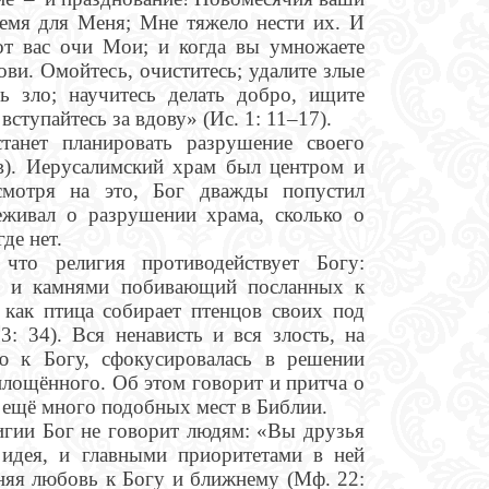
емя для Меня; Мне тяжело нести их. И
от вас очи Мои; и когда вы умножаете
ви. Омойтесь, очиститесь; удалите злые
ь зло; научитесь делать добро, ищите
вступайтесь за вдову» (Ис. 1: 11–17).
анет планировать разрушение своего
в). Иерусалимский храм был центром и
смотря на это, Бог дважды попустил
еживал о разрушении храма, сколько о
де нет.
что религия противодействует Богу:
в и камнями побивающий посланных к
, как птица собирает птенцов своих под
3: 34). Вся ненависть и вся злость, на
 к Богу, сфокусировалась в решении
площённого. Об этом говорит и притча о
и ещё много подобных мест в Библии.
игии Бог не говорит людям: «Вы друзья
 идея, и главными приоритетами в ней
нняя любовь к Богу и ближнему (Мф. 22: