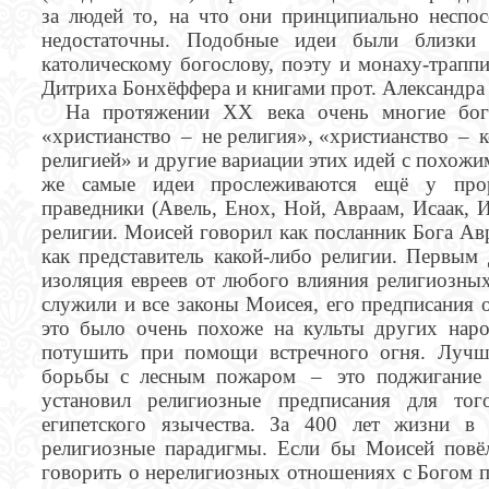
за людей то, на что они принципиально неспосо
недостаточны. Подобные идеи были близки
католическому богослову, поэту и монаху-трапп
Дитриха Бонхёффера и книгами прот. Александр
На протяжении XX века очень многие бог
«христианство – не религия», «христианство – к
религией» и другие вариации этих идей с похожи
же самые идеи прослеживаются ещё у проро
праведники (Авель, Енох, Ной, Авраам, Исаак, И
религии. Моисей говорил как посланник Бога Авра
как представитель какой-либо религии. Первым
изоляция евреев от любого влияния религиозных
служили и все законы Моисея, его предписания 
это было очень похоже на культы других нар
потушить при помощи встречного огня. Лучше
борьбы с лесным пожаром – это поджигание 
установил религиозные предписания для то
египетского язычества. За 400 лет жизни в
религиозные парадигмы. Если бы Моисей повёл 
говорить о нерелигиозных отношениях с Богом п