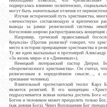
Необходимо отметить, что «религиозная» 
подвергалась влиянию политических, социальных
могут быть значительные отличия от первоисточн
Изучая исторический путь христианства, мног
«личностную» составляющую и критически рас
вывода за рамки религиозной системы некой
богословии широко распространилась концепция 
Например, греческий православный богосл
1
θρησκεία» (Против религии)
говорит, что хрис
место в истории превращение христианства в рел
Ту же идею высказывал и протоиерей Александр
«За жизнь мира» и в «Дневниках»).
Немецкий лютеранский пастор Дитрих Б
«безрелигиозного христианства». Он считал, чт
религиозным в определённом смысле…, а озн
призвание человека).
Влиятельный протестантский теолог Карл Б
является религией. В его концепции «Хрис
подразумевается всякая попытка достичь Бога «
Богом и человеком может преодолеть только Бог
(как деяния Бога). Через Воплощение Бог преодол