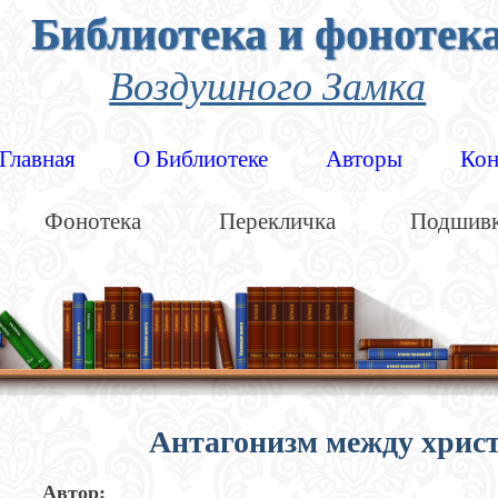
Библиотека и фонотек
Воздушного Замка
Главная
О Библиотеке
Авторы
Кон
Фонотека
Перекличка
Подшив
Антагонизм между христ
Автор: