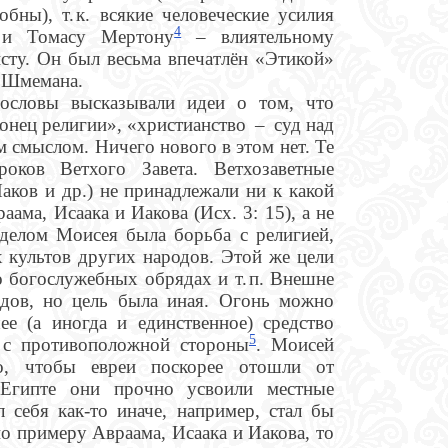
бны), т. к. всякие человеческие усилия
4
 и Томасу Мертону
– влиятельному
исту. Он был весьма впечатлён «Этикой»
а Шмемана.
ословы высказывали идеи о том, что
онец религии», «христианство – суд над
м смыслом. Ничего нового в этом нет. Те
ков Ветхого Завета. Ветхозаветные
аков и др.) не принадлежали ни к какой
ама, Исаака и Иакова (Исх. 3: 15), а не
 делом Моисея была борьба с религией,
 культов других народов. Этой же цели
о богослужебных обрядах и т. п. Внешне
одов, но цель была иная. Огонь можно
е (а иногда и единственное) средство
5
с противоположной стороны
. Моисей
го, чтобы евреи поскорее отошли от
 Египте они прочно усвоили местные
себя как-то иначе, например, стал бы
о примеру Авраама, Исаака и Иакова, то