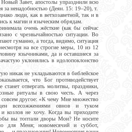
н Новый Завет, апостолы упразднили всю
за ненадобностью (Деян. 15: 19–20), т.
ако люди, как в ветхозаветной, так и в
лись к магии и языческим обрядам.
ринимала очень жёсткие (как бы сейчас
язано с чрезвычайностью ситуации. Во
пают гуманно, а тогда, видимо, ситуация
несмотря на все строгие меры, 10 из 12
ловину язычниками, да и оставшиеся за
ачастую уклонялись в идолопоклонство
тую никак не укладываются в библейское
казывается, что Бог противодействует
 станет отвергать молитвы, праздники,
озные ритуалы в свою честь. А через
 совсем другое: «К чему Мне множество
щен всесожжениями овнов и туком
 и козлов не хочу. Когда вы приходите
чтобы вы топтали дворы Мои? Не носите
но для Меня; новомесячий и суббот,
ние – и празднование! Новомесячия ваши