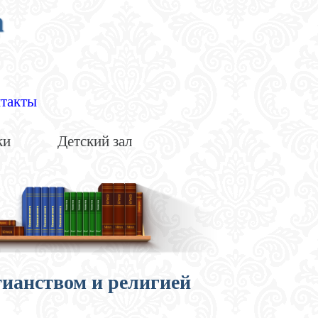
а
такты
ки
Детский зал
ианством и религией