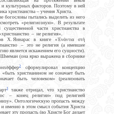
составляющая на протяжении веков
 и культурных факторов. Поэтому в ней
ика христианства – учения Христа.
ие богословы пытались выделить из него
смотреть «религиозную». В результате
 существенной части христианства в
«христианство – не религия».
ов Х. Яннарас в книге «Ἐνάντια στὴ
тианство – это не религия (а имевшее
игию является искажением его сущности).
 Шмеман (она ярко выражена в сборнике
2
онхёффер
сформулировал концепцию
о «быть христианином не означает быть
ачает быть человеком» (реализовать
3
арт
также отрицал, что христианство
тос – конец религии» под религией
снизу». Онтологическую пропасть между
, и именно в этом смысл события Христа
евает эту пропасть (во Христе Бог делает