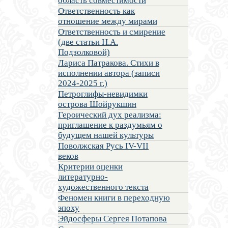
область совместимости
Ответственность как
отношение между мирами
Ответственность и смирение
(две статьи Н.А.
Подзолковой)
Лариса Патракова. Стихи в
исполнении автора (записи
2024-2025 г.)
Петроглифы-невидимки
острова Шойрукшин
Героический дух реализма:
приглашение к раздумьям о
будущем нашей культуры
Поволжская Русь IV-VII
веков
Критерии оценки
литературно-
художественного текста
Феномен книги в переходную
эпоху
Эйдосферы Сергея Потапова