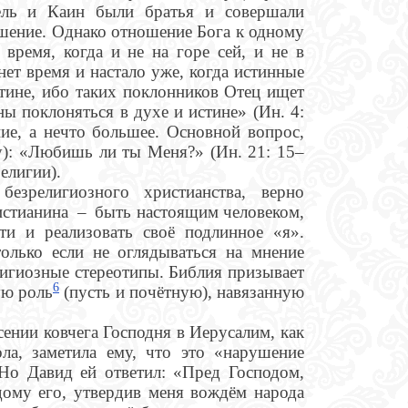
вель и Каин были братья и совершали
шение. Однако отношение Бога к одному
ремя, когда и не на горе сей, и не в
ет время и настало уже, когда истинные
тине, ибо таких поклонников Отец ищет
ы поклоняться в духе и истине» (Ин. 4:
ие, а нечто большее. Основной вопрос,
ву): «Любишь ли ты Меня?» (Ин. 21: 15–
религии).
езрелигиозного христианства, верно
стианина – быть настоящим человеком,
йти и реализовать своё подлинное «я».
олько если не оглядываться на мнение
лигиозные стереотипы. Библия призывает
6
ую роль
(пусть и почётную), навязанную
сении ковчега Господня в Иерусалим, как
ла, заметила ему, что это «нарушение
 Но Давид ей ответил: «Пред Господом,
ому его, утвердив меня вождём народа