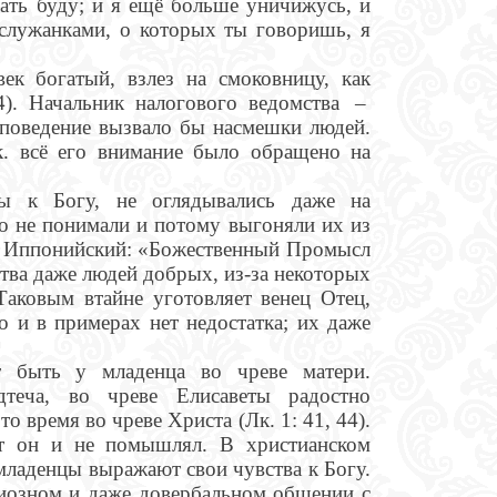
сать буду; и я ещё больше уничижусь, и
 служанками, о которых ты говоришь, я
ек богатый, взлез на смоковницу, как
4). Начальник налогового ведомства –
 поведение вызвало бы насмешки людей.
 к. всё его внимание было обращено на
ы к Богу, не оглядывались даже на
о не понимали и потому выгоняли их из
ин Иппонийский: «Божественный Промысл
ства даже людей добрых, из-за некоторых
аковым втайне уготовляет венец Отец,
о и в примерах нет недостатка; их даже
 быть у младенца во чреве матери.
теча, во чреве Елисаветы радостно
 время во чреве Христа (Лк. 1: 41, 44).
нт он и не помышлял. В христианском
младенцы выражают свои чувства к Богу.
иозном и даже довербальном общении с