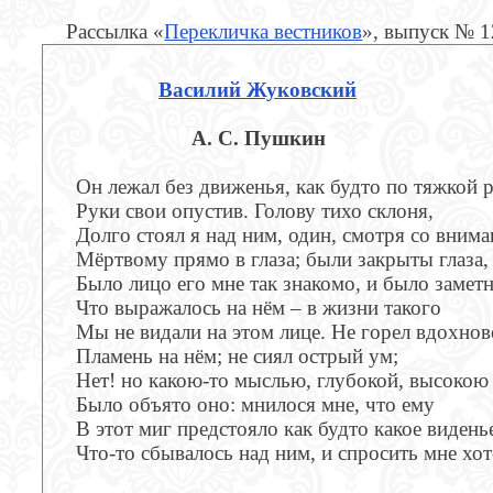
Рассылка «
Перекличка вестников
», выпуск № 
Василий Жуковский
А. С. Пушкин
Он лежал без движенья, как будто по тяжкой 
Руки свои опустив. Голову тихо склоня,
Долго стоял я над ним, один, смотря со вним
Мёртвому прямо в глаза; были закрыты глаза,
Было лицо его мне так знакомо, и было заметн
Что выражалось на нём – в жизни такого
Мы не видали на этом лице. Не горел вдохнов
Пламень на нём; не сиял острый ум;
Нет! но какою-то мыслью, глубокой, высоко
Было объято оно: мнилося мне, что ему
В этот миг предстояло как будто какое видень
Что-то сбывалось над ним, и спросить мне хо