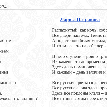
1274
Лариса Патракова
Распахнутый, как ночь, собо
Все двери настежь. Темнота
работе
А под стеною белая могила,
И холм всё это на себе держ
аньем
В него ступени – ровно три
о,
Их камень стёсан временем 
Здесь день поминовенья – 
енья
И каждый – день величия и 
ю мыслью
Все русские цветы сюда нес
Все русские слова здесь про
е,
Здесь все поклоны клали – д
телось: что видишь?
Все птицы в этом небе откр