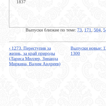
1837
Выпуски близкие по теме:
73
,
171
,
504
,
5
‹ 1273. Переступив за
Выпуски новые: 1
жизнь, за край природы
1300
(Лариса Миллер, Зинаида
Миркина, Вадим Андреев)