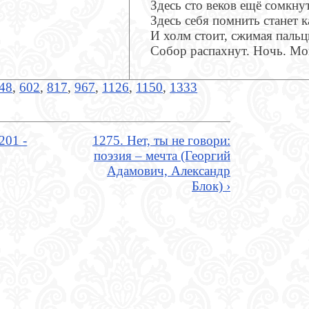
Здесь сто веков ещё сомкнут
Здесь себя помнить станет
И холм стоит, сжимая пальц
Собор распахнут. Ночь. Мо
48
,
602
,
817
,
967
,
1126
,
1150
,
1333
201 -
1275. Нет, ты не говори:
поэзия – мечта (Георгий
Адамович, Александр
Блок) ›