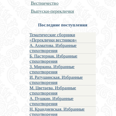
Вестничество
Выпуски-переклички
Последние поступления
Тематические сборники
«Переклички вестников»
А. Ахматова. Избранные
стихотворения
Б. Пастернак. Избранные
стихотворения
З. Миркина. Избранные
стихотворения
И. Ратушинская. Избранные
стихотворения
М. Цветаева. Избранные
стихотворения
А. Пушкин. Избранные
стихотворения
Н. Крандиевская. Избранные
стихотворения