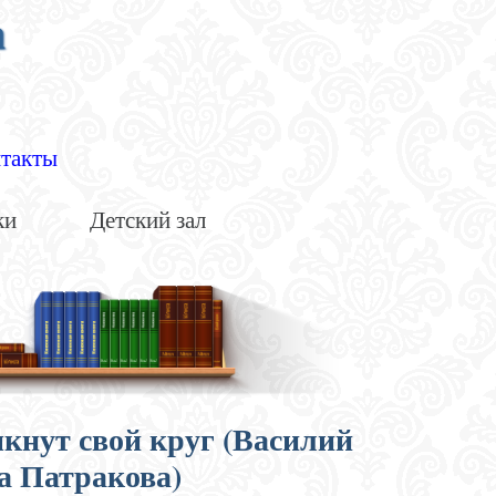
а
такты
ки
Детский зал
омкнут свой круг (Василий
а Патракова)