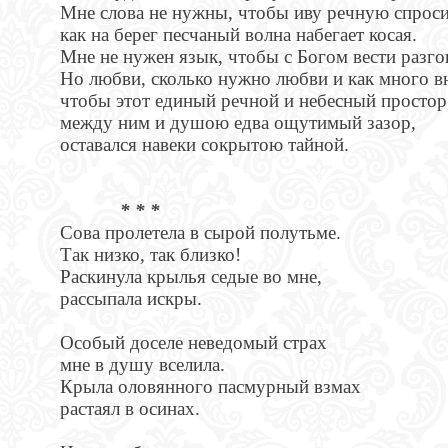
Мне слова не нужны, чтобы иву речную спроси
как на берег песчаный волна набегает косая.
Мне не нужен язык, чтобы с Богом вести разго
Но любви, сколько нужно любви и как много в
чтобы этот единый речной и небесный простор
между ним и душою едва ощутимый зазор,
оставался навеки сокрытою тайной.
* * *
Сова пролетела в сырой полутьме.
Так низко, так близко!
Раскинула крылья седые во мне,
рассыпала искры.
Особый доселе неведомый страх
мне в душу вселила.
Крыла оловянного пасмурный взмах
растаял в осинах.