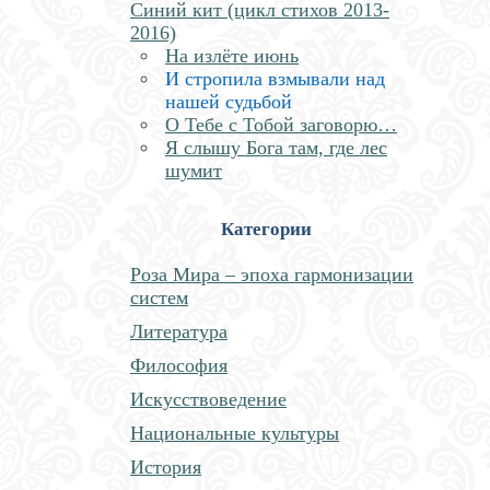
Синий кит (цикл стихов 2013-
2016)
На излёте июнь
И стропила взмывали над
нашей судьбой
О Тебе с Тобой заговорю…
Я слышу Бога там, где лес
шумит
Категории
Роза Мира – эпоха гармонизации
систем
Литература
Философия
Искусствоведение
Национальные культуры
История