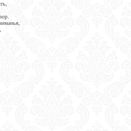
ть,
вор.
ниманья,
,