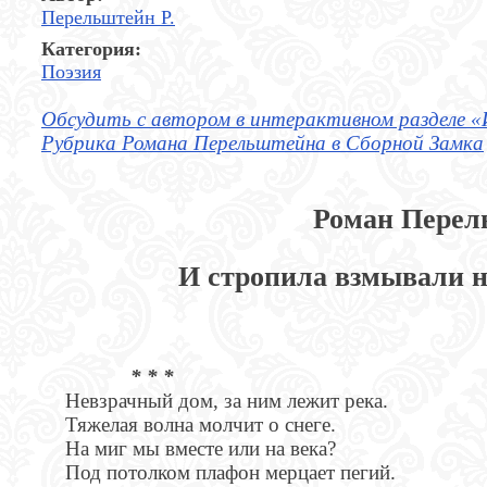
Перельштейн Р.
Категория:
Поэзия
Обсудить с автором в интерактивном разделе «
Рубрика Романа Перельштейна в Сборной Замка
Роман Перел
И стропила взмывали н
* * *
Невзрачный дом, за ним лежит река.
Тяжелая волна молчит о снеге.
На миг мы вместе или на века?
Под потолком плафон мерцает пегий.