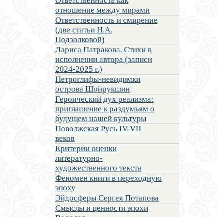
Ответственность как
отношение между мирами
Ответственность и смирение
(две статьи Н.А.
Подзолковой)
Лариса Патракова. Стихи в
исполнении автора (записи
2024-2025 г.)
Петроглифы-невидимки
острова Шойрукшин
Героический дух реализма:
приглашение к раздумьям о
будущем нашей культуры
Поволжская Русь IV-VII
веков
Критерии оценки
литературно-
художественного текста
Феномен книги в переходную
эпоху
Эйдосферы Сергея Потапова
Смыслы и ценности эпохи