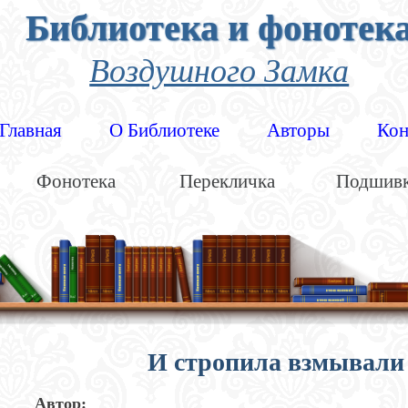
Библиотека и фонотек
Воздушного Замка
Главная
О Библиотеке
Авторы
Кон
Фонотека
Перекличка
Подшив
И стропила взмывали 
Автор: