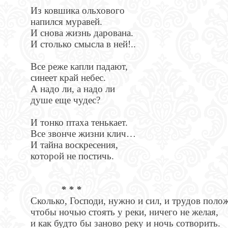
Из ковшика ольхового
напился муравей.
И снова жизнь дарована.
И столько смысла в ней!..
Все реже капли падают,
синеет край небес.
А надо ли, а надо ли
душе еще чудес?
И тонко птаха тенькает.
Все звонче жизни клич…
И тайна воскресения,
которой не постичь.
* * *
Сколько, Господи, нужно и сил, и трудов поло
чтобы ночью стоять у реки, ничего не желая,
и как будто бы заново реку и ночь сотворить.