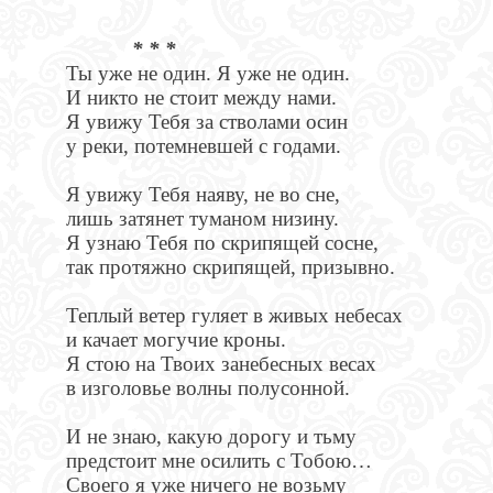
* * *
Ты уже не один. Я уже не один.
И никто не стоит между нами.
Я увижу Тебя за стволами осин
у реки, потемневшей с годами.
Я увижу Тебя наяву, не во сне,
лишь затянет туманом низину.
Я узнаю Тебя по скрипящей сосне,
так протяжно скрипящей, призывно.
Теплый ветер гуляет в живых небесах
и качает могучие кроны.
Я стою на Твоих занебесных весах
в изголовье волны полусонной.
И не знаю, какую дорогу и тьму
предстоит мне осилить с Тобою…
Своего я уже ничего не возьму