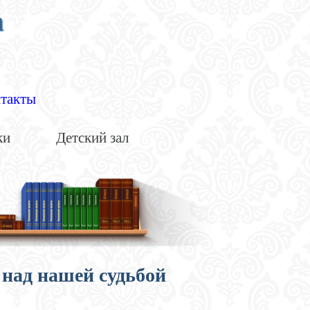
а
такты
ки
Детский зал
над нашей судьбой