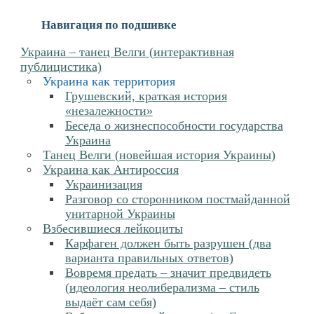
Навигация по подшивке
Украина – танец Велги (интерактивная
публицистика)
Украина как территория
Грушевский, краткая история
«незалежности»
Беседа о жизнеспособности государства
Украина
Танец Велги (новейшая история Украины)
Украина как Антироссия
Украинизация
Разговор со сторонником постмайданной
унитарной Украины
Взбесившиеся лейкоциты
Карфаген должен быть разрушен (два
варианта правильных ответов)
Вовремя предать – значит предвидеть
(идеология неолиберализма – стиль
выдаёт сам себя)