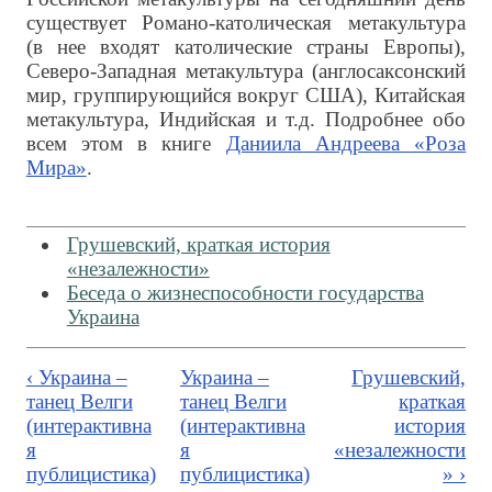
существует Романо-католическая метакультура
(в нее входят католические страны Европы),
Северо-Западная метакультура (англосаксонский
мир, группирующийся вокруг США), Китайская
метакультура, Индийская и т.д. Подробнее обо
всем этом в книге
Даниила Андреева «Роза
Мира»
.
Грушевский, краткая история
«незалежности»
Беседа о жизнеспособности государства
Украина
‹ Украина –
Украина –
Грушевский,
танец Велги
танец Велги
краткая
(интерактивна
(интерактивна
история
я
я
«незалежности
публицистика)
публицистика)
» ›