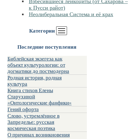
Взбесившиеся лейкоциты (от Сахарова –
к Пусси райот)
Неолиберальная Система и её крах
Категории
Последние поступления
Библейская экзегеза как
объект культурологии: от
догматики до постмодерна
Родная история, родная
культура
Книга стихов Елены
Старухиной
«Онтологические фанфики»
Гений офорта
Слово, устремлённое в
Запределье: русская
космическая поэтика
О причинах возникновения