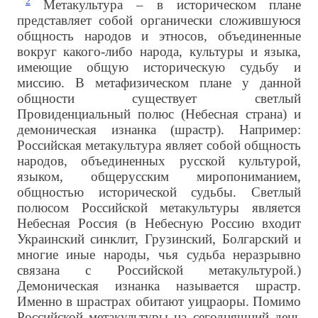
2
Метакультура – в историческом плане
представляет собой органически сложившуюся
общность народов и этносов, объединенные
вокруг какого-либо народа, культуры и языка,
имеющие общую историческую судьбу и
миссию. В метафизическом плане у данной
общности существует светлый
Провиденциальный полюс (Небесная страна) и
демоническая изнанка (шрастр). Например:
Российская метакультура являет собой общность
народов, объединенных русской культурой,
языком, общерусским миропониманием,
общностью исторической судьбы. Светлый
полюсом Российской метакультуры является
Небесная Россия (в Небесную Россию входит
Украинский синклит, Грузинский, Болгарский и
многие иные народы, чья судьба неразрывно
связана с Российской метакультурой.)
Демоническая изнанка называется шрастр.
Именно в шрастрах обитают уицраоры. Помимо
Российской метакультуры на сегодняшний день