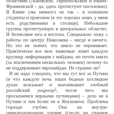
областями (Львовской, Тернопольской и Ивано-
Франковской – да, здесь протестуют поголовно).
В Киеве уже немного не так – в основном
студенты и приезжие (я это хорошо знаю, у меня
есть родственники в столице). Небольшие
группы протестующих в центральных областях.
И безмолвие юга и востока. Специально хожу с
работы по центру Николаева – нигде и ничего.
Но это не значит, что никто не переживает.
Практически все мои знакомые ловят каждую
крупицу информации с майдана, но почти никто
(за исключением нескольких человек) почему-то
не поддерживает евромайдан. Не странно ли?
И не надо говорить, что мы тут все за Путина
(и что каждую ночь наши бедные хохляцкие
души всасывает и выплевывает злобный
1
российский
уицраор
, после чего мы
просыпаемся верными путинцами) – дело не в
Путине и тем более не в Януковиче. Проблема
гораздо глубже. Она на внутри-
цивилизационном уровне (где-то на границе