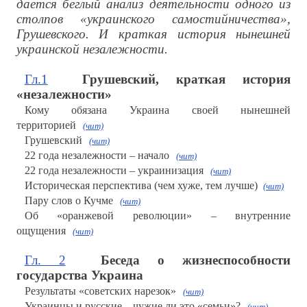
дается беглый анализ деятельности одного из
столпов «украинского самостийничества»,
Грушевского. И краткая история нынешней
украинской незалежности.
Гл.1
Грушевский, краткая история
«незалежности»
Кому обязана Украина своей нынешней
территорией
(чит)
Грушевский
(чит)
22 года незалежности – начало
(чит)
22 года незалежности – украинизация
(чит)
Историческая перспектива (чем хуже, тем лучше)
(чит)
Пару слов о Кучме
(чит)
Об «оранжевой революции» – внутренние
ощущения
(чит)
Гл. 2
Беседа о жизнеспособности
государства Украина
Результаты «советских нарезок»
(чит)
Украинцы и русские – чужие ли это «семьи»?
(чит)