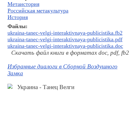
Метаистория
Российская метакультура
История
Файлы:
ukraina-tanec-velgi-interaktivnaya-publicistika.fb2
ukraina-tanec-velgi-interaktivnaya-publicistika.pdf
ukraina-tanec-velgi-interaktivnaya-publicistika.doc
Скачать файл книги в форматах doc, pdf, fb2
Избранные диалоги в Сборной Воздушного
Замка