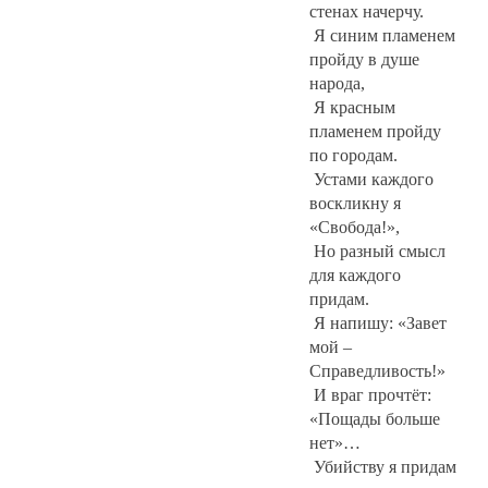
стенах начерчу.
Я синим пламенем
пройду в душе
народа,
Я красным
пламенем пройду
по городам.
Устами каждого
воскликну я
«Свобода!»,
Но разный смысл
для каждого
придам.
Я напишу: «Завет
мой –
Справедливость!»
И враг прочтёт:
«Пощады больше
нет»…
Убийству я придам