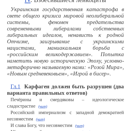
Украинская государственная катастрофа в
свете общего кризиса мировой неолиберальной
системы, феномен предательства
современными либералами собственных
либеральных идеалов, ненависть к родной
Отчизне, заигрывание с украинскими
нацистами, маниакальная борьба с
«российским великодержавием». Попытка
наметить новую историческую Эпоху, условно-
метафорично называемую нами: «Розой Мира»,
«Новым средневековьем», «Игрой в бисер».
Гл.1
Карфаген должен быть разрушен (два
варианта правильных ответов)
Печёрины и смердяковы – идеологическое
сладострастие
(чит)
Российский империализм с западной демократией
несовместим
(чит)
И слава Богу, что несовместим
(чит)