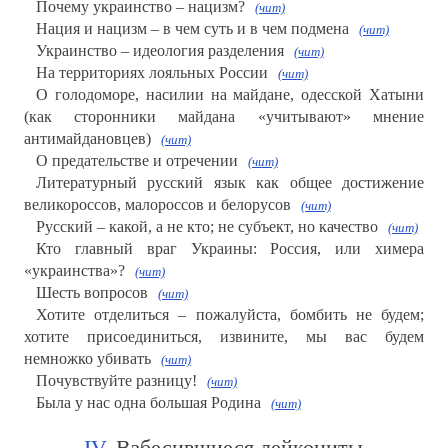
Почему украинство – нацизм?
(чит)
Нация и нацизм – в чем суть и в чем подмена
(чит)
Украинство – идеология разделения
(чит)
На территориях лояльных России
(чит)
О голодоморе, насилии на майдане, одесской Хатыни
(как сторонники майдана «учитывают» мнение
антимайдановцев)
(чит)
О предательстве и отречении
(чит)
Литературный русский язык как общее достижение
великороссов, малороссов и белорусов
(чит)
Русский – какой, а не кто; не субъект, но качество
(чит)
Кто главный враг Украины: Россия, или химера
«украинства»?
(чит)
Шесть вопросов
(чит)
Хотите отделиться – пожалуйста, бомбить не будем;
хотите присоединиться, извините, мы вас будем
немножко убивать
(чит)
Почувствуйте разницу!
(чит)
Была у нас одна большая Родина
(чит)
IV
. Взбесившиеся лейкоциты