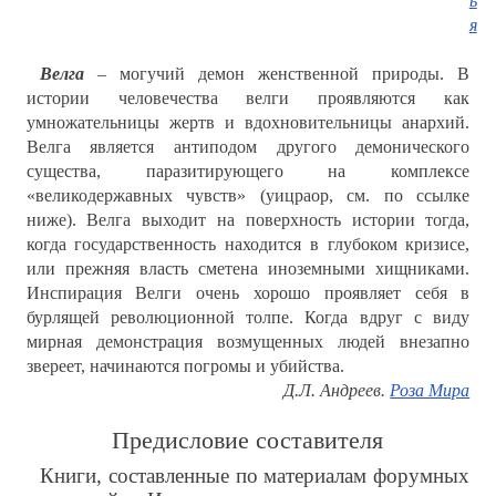
ь
я
Велга
– могучий демон женственной природы. В
истории человечества велги проявляются как
умножательницы жертв и вдохновительницы анархий.
Велга является антиподом другого демонического
существа, паразитирующего на комплексе
«великодержавных чувств» (уицраор, см. по ссылке
ниже). Велга выходит на поверхность истории тогда,
когда государственность находится в глубоком кризисе,
или прежняя власть сметена иноземными хищниками.
Инспирация Велги очень хорошо проявляет себя в
бурлящей революционной толпе. Когда вдруг с виду
мирная демонстрация возмущенных людей внезапно
звереет, начинаются погромы и убийства.
Д.Л. Андреев.
Роза Мира
Предисловие составителя
Книги, составленные по материалам форумных