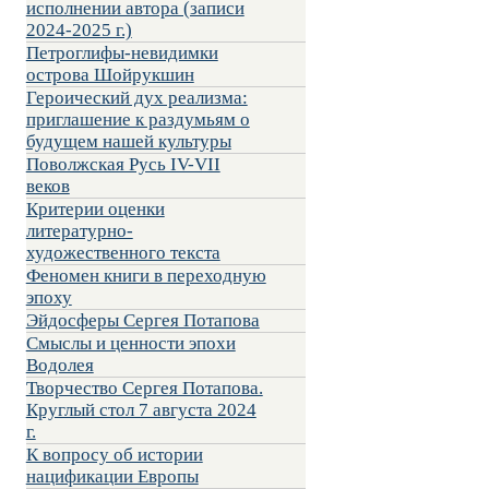
исполнении автора (записи
2024-2025 г.)
Петроглифы-невидимки
острова Шойрукшин
Героический дух реализма:
приглашение к раздумьям о
будущем нашей культуры
Поволжская Русь IV-VII
веков
Критерии оценки
литературно-
художественного текста
Феномен книги в переходную
эпоху
Эйдосферы Сергея Потапова
Смыслы и ценности эпохи
Водолея
Творчество Сергея Потапова.
Круглый стол 7 августа 2024
г.
К вопросу об истории
нацификации Европы