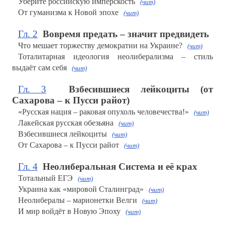
Уберите российскую имперскость
(чит)
От гуманизма к Новой эпохе
(чит)
Гл. 2
Вовремя предать – значит предвидеть
Что мешает торжеству демократии на Украине?
(чит)
Тоталитарная идеология неолиберализма – стиль
выдаёт сам себя
(чит)
Гл. 3
Взбесившиеся лейкоциты (от
Сахарова – к Пусси райот)
«Русская нация – раковая опухоль человечества!»
(чит)
Лакейская русская обезьяна
(чит)
Взбесившиеся лейкоциты
(чит)
От Сахарова – к Пусси райот
(чит)
Гл. 4
Неолиберальная Система и её крах
Тотальный ЕГЭ
(чит)
Украина как «мировой Сталинград»
(чит)
Неолибералы – марионетки Велги
(чит)
И мир войдёт в Новую Эпоху
(чит)