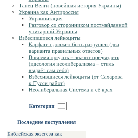
Танец Велги (новейшая история Украины)
Украина как Антироссия
Украинизация
Разговор со сторонником постмайданной
унитарной Украины
Взбесившиеся лейкоциты
Карфаген должен быть разрушен (два
варианта правильных ответов)
Вовремя предать – значит предвидеть
(идеология неолиберализма – стиль
выдаёт сам себя)
Взбесившиеся лейкоциты (от Сахарова –
к Пусси райот)
Неолиберальная Система и её крах
Категории
Последние поступления
Библейская экзегеза как