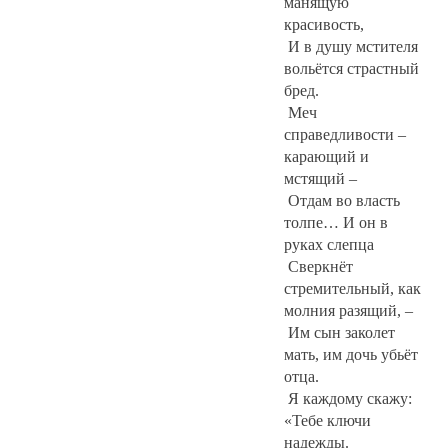
манящую
красивость,
И в душу мстителя
вольётся страстный
бред.
Меч
справедливости –
карающий и
мстящий –
Отдам во власть
толпе… И он в
руках слепца
Сверкнёт
стремительный, как
молния разящий, –
Им сын заколет
мать, им дочь убьёт
отца.
Я каждому скажу:
«Тебе ключи
надежды.