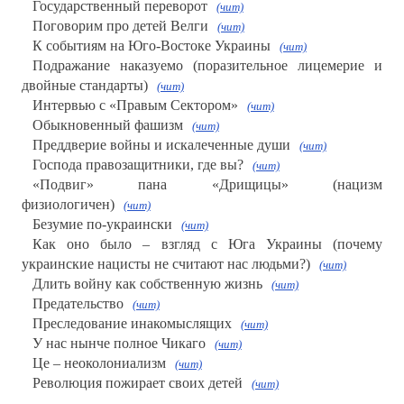
Государственный переворот
(чит)
Поговорим про детей Велги
(чит)
К событиям на Юго-Востоке Украины
(чит)
Подражание наказуемо (поразительное лицемерие и
двойные стандарты)
(чит)
Интервью с «Правым Сектором»
(чит)
Обыкновенный фашизм
(чит)
Преддверие войны и искалеченные души
(чит)
Господа правозащитники, где вы?
(чит)
«Подвиг» пана «Дрищицы» (нацизм
физиологичен)
(чит)
Безумие по-украински
(чит)
Как оно было – взгляд с Юга Украины (почему
украинские нацисты не считают нас людьми?)
(чит)
Длить войну как собственную жизнь
(чит)
Предательство
(чит)
Преследование инакомыслящих
(чит)
У нас нынче полное Чикаго
(чит)
Це – неоколониализм
(чит)
Революция пожирает своих детей
(чит)