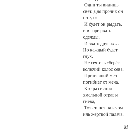
Один ты видишь
свет. Для прочих он
потух».
И будет он рыдать,
и в горе рвать
одежды,
И звать других…
Но каждый будет
глух.
Не сеятель сберёг
колючий колос сева.
Принявший меч
погибнет от меча.
Кто раз испил
хмельной отравы
гнева,
Тот станет палачом
иль жертвой палача.
М