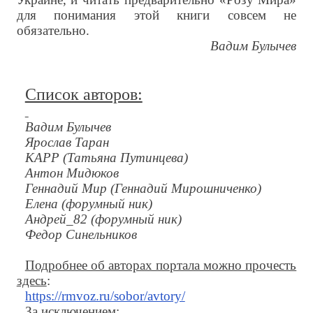
для понимания этой книги совсем не
обязательно.
Вадим Булычев
Список авторов:
Вадим Булычев
Ярослав Таран
КАРР (Татьяна Путинцева)
Антон Мидюков
Геннадий Мир (Геннадий Мирошниченко)
Елена (форумный ник)
Андрей_82 (форумный ник)
Федор Синельников
Подробнее об авторах портала можно прочесть
здесь
:
https://rmvoz.ru/sobor/avtory/
За исключением: