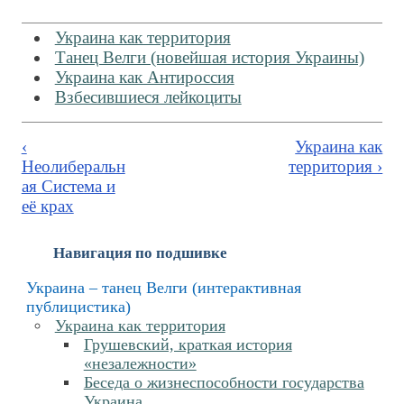
Украина как территория
Танец Велги (новейшая история Украины)
Украина как Антироссия
Взбесившиеся лейкоциты
‹
Украина как
Неолиберальн
территория ›
ая Система и
её крах
Навигация по подшивке
Украина – танец Велги (интерактивная
публицистика)
Украина как территория
Грушевский, краткая история
«незалежности»
Беседа о жизнеспособности государства
Украина