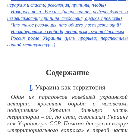
иерархия и власть; революция, причины, плоды)
Новороссия и Россия (непризнание референдумов о
независимости; причины, следствия, оценки, прогнозы)
Что такое революция, что общего у всех революций?
Неолиберализм и свобода, неонацизм, агония Системы
Россия после Украины (цель прорыва; перспективы
единой метакультуры)
Содержание
I
. Украина как территория
Один из парадоксов новейшей украинской
истории: яростная борьба с человеком,
подарившим Украине б
о
льшую часть
территории – да, по сути, создавшим Украину
как Украинскую ССР. Помимо дискуссии вокруг
«территориального вопроса» в первой части