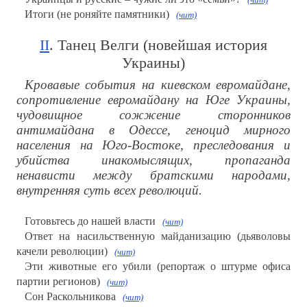
Итоги (не роняйте памятники)
(чит)
II
. Танец Велги (новейшая история
Украины)
Кровавые события на киевском евромайдане,
сопротивление евромайдану на Юге Украины,
чудовищное сожжение сторонников
антимайдана в Одессе, геноцид мирного
населения на Юго-Востоке, преследования и
убийства инакомыслящих, пропаганда
ненависти между братскими народами,
внутренняя суть всех революций.
Готовьтесь до нашей власти
(чит)
Ответ на насильственную майданизацию (дьяволовы
качели революции)
(чит)
Эти животные его убили (репортаж о штурме офиса
партии регионов)
(чит)
Сон Раскольникова
(чит)