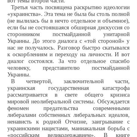
вот темы второй части.
Третья часть посвящена раскрытию идеологии
«украинства». Эта тема не была бы столь полной
(не вылилась бы в нечто отдельное и объемное),
если бы не состоявшаяся обширная дискуссия со
сторонником постмайданной унитарной
Украины. До этого диалога с «той стороной» у
нас не получалось. Разговор быстро скатывался
к оскорблениям и переходу на личности. И вот
диалог состоялся. За что отдельное спасибо
человеку, представителю постмайданной
Украины.
В четвертой, заключительной части,
украинская государственная катастрофа
рассматривается в свете общего кризиса
мировой неолиберальной системы. Обсуждается
феномен предательства современными
либералами собственных либеральных идеалов,
ненависть к родной Отчизне, заигрывание с
украинскими нацистами, маниакальная борьба с
«российским великодержавием». В книге