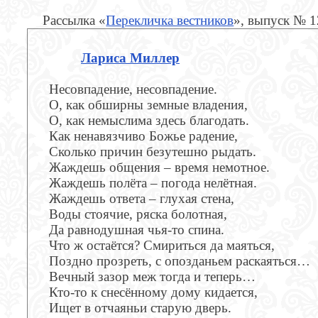
Рассылка «
Перекличка вестников
», выпуск № 
Лариса Миллер
Несовпадение, несовпадение.
О, как обширны земные владения,
О, как немыслима здесь благодать.
Как ненавязчиво Божье радение,
Сколько причин безутешно рыдать.
Жаждешь общения – время немотное.
Жаждешь полёта – погода нелётная.
Жаждешь ответа – глухая стена,
Воды стоячие, ряска болотная,
Да равнодушная чья-то спина.
Что ж остаётся? Смириться да маяться,
Поздно прозреть, с опозданьем раскаяться…
Вечный зазор меж тогда и теперь…
Кто-то к снесённому дому кидается,
Ищет в отчаяньи старую дверь.