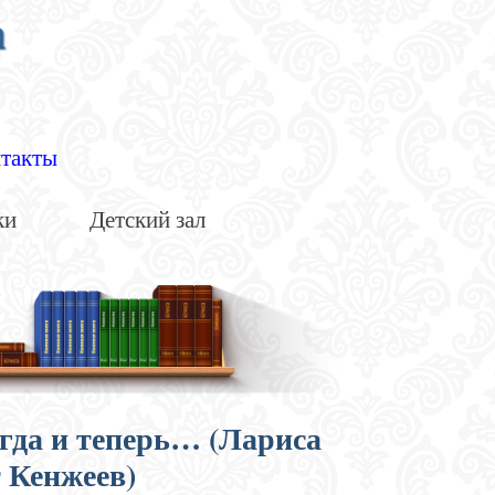
а
такты
ки
Детский зал
огда и теперь… (Лариса
 Кенжеев)