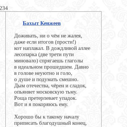
1234
Бахыт Кенжеев
Доживать, ни о чём не жалея,
даже если итогов (прости!)
кот наплакал. В дождливой аллее
лесопарка (две трети пути
миновало) спрягаешь глаголы
в идеальном прошедшем. Давно
в голове неуютно и голо,
о душе и подумать смешно.
Дым отечества, чёрен и сладок,
опьяняет московскую тьму.
Роща претерпевает упадок.
Вот и я покоряюсь ему.
Хорошо бы к такому началу
приписать благодушный конец,