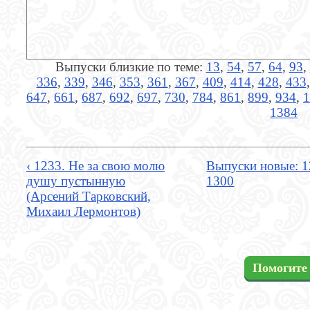
Выпуски близкие по теме:
13
,
54
,
57
,
64
,
93
,
336
,
339
,
346
,
353
,
361
,
367
,
409
,
414
,
428
,
433
647
,
661
,
687
,
692
,
697
,
730
,
784
,
861
,
899
,
934
,
1
1384
‹ 1233. Не за свою молю
Выпуски новые: 1
душу пустынную
1300
(Арсений Тарковский,
Михаил Лермонтов)
Помогите 