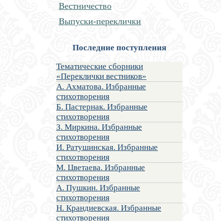
Вестничество
Выпуски-переклички
Последние поступления
Тематические сборники
«Переклички вестников»
А. Ахматова. Избранные
стихотворения
Б. Пастернак. Избранные
стихотворения
З. Миркина. Избранные
стихотворения
И. Ратушинская. Избранные
стихотворения
М. Цветаева. Избранные
стихотворения
А. Пушкин. Избранные
стихотворения
Н. Крандиевская. Избранные
стихотворения