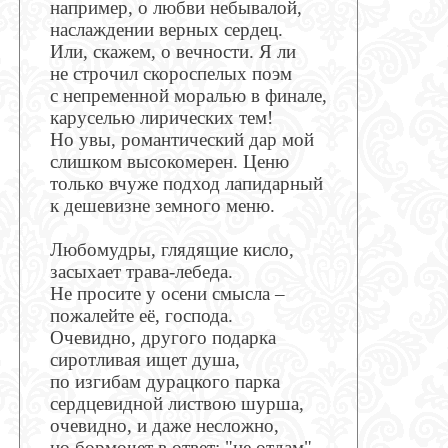
например, о любви небывалой,
наслаждении верных сердец.
Или, скажем, о вечности. Я ли
не строчил скороспелых поэм
с непременной моралью в финале,
каруселью лирических тем!
Но увы, романтический дар мой
слишком высокомерен. Ценю
только вчуже подход лапидарный
к дешевизне земного меню.
Любомудры, глядящие кисло,
засыхает трава-лебеда.
Не просите у осени смысла –
пожалейте её, господа.
Очевидно, другого подарка
сиротливая ищет душа,
по изгибам дурацкого парка
сердцевидной листвою шурша,
очевидно, и даже несложно,
но бормочет в ответ: "не отдам"