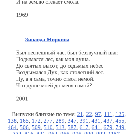
И на землю стекает смола.
1969
Зинаида Миркина
Был неспешный час, был беззвучный шаг.
Подымался лес, как моя душа.
До святых высот, до седьмых небес
Воздымался Дух, как столетний лес.
Ну, а я сама, точно ствол немой.
Что душе моей до меня самой?
2001
Выпуски близкие по теме:
21
,
22
,
97
,
111
,
125
,
138
,
165
,
172
,
277
,
289
,
347
,
391
,
431
,
437
,
455
,
464
,
506
,
509
,
510
,
513
,
587
,
617
,
641
,
679
,
749
,
773
,
816
,
831
,
962
,
966
,
976
,
990
,
992
,
1157
,