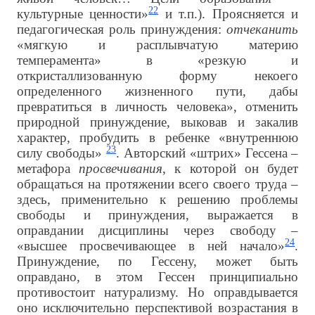
22
культурные ценности»
и т.п.). Проясняется и
педагогическая роль принуждения:
отчеканить
«мягкую и расплывчатую материю
темперамента» в «резкую и
откристаллизованную форму некоего
определенного жизненного пути, дабы
превратиться в личность человека», отменить
природной принуждение, выковав и закалив
характер, пробудить в ребенке «внутреннюю
23
силу свободы»
. Авторский «штрих» Гессена –
метафора
просвечивания
, к которой он будет
обращаться на протяжении всего своего труда –
здесь, применительно к решению проблемы
свободы и принуждения, выражается в
оправдании дисциплины через свободу –
24
«высшее просвечивающее в ней начало»
.
Принуждение, по Гессену, может быть
оправдано, в этом Гессен принципиально
противостоит натурализму. Но оправдывается
оно исключительно перспективой возрастания в