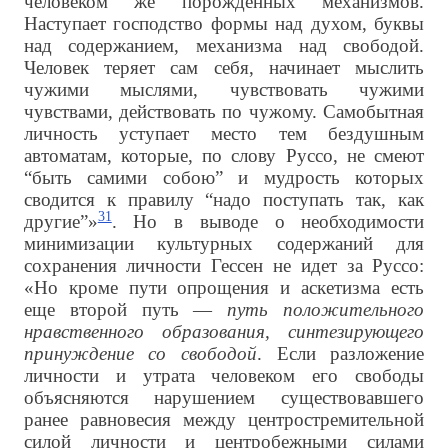
человеком же порожденных механизмов.
Наступает господство формы над духом, буквы
над содержанием, механизма над свободой.
Человек теряет сам себя, начинает мыслить
чужими мыслями, чувствовать чужими
чувствами, действовать по чужому. Самобытная
личность уступает место тем бездушным
автоматам, которые, по слову Руссо, не смеют
“быть самими собою” и мудрость которых
сводится к правилу “надо поступать так, как
31
другие”»
. Но в выводе о необходимости
минимизации культурных содержаний для
сохранения личности Гессен не идет за Руссо:
«Но кроме пути опрощения и аскетизма есть
еще второй путь —
путь положительного
нравственного образования, синтезирующего
принуждение со свободой
. Если разложение
личности и утрата человеком его свободы
объясняются нарушением существовавшего
ранее равновесия между центростремительной
силой личности и центробежными силами