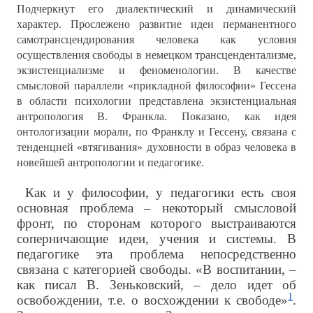
Подчеркнут его диалектический и динамический
характер. Прослежено развитие идеи перманентного
самотрансцендирования человека как условия
осуществления свободы в немецком трансцендентализме,
экзистенциализме и феноменологии. В качестве
смысловой параллели «прикладной философии» Гессена
в области психологии представлена экзистенциальная
антропология В. Франкла. Показано, как идея
онтологизации морали, по Франклу и Гессену, связана с
тенденцией «втягивания» духовности в образ человека в
новейшей антропологии и педагогике.
Как и у философии, у педагогики есть своя
основная проблема – некоторый смысловой
фронт, по сторонам которого выстраиваются
соперничающие идеи, учения и системы. В
педагогике эта проблема непосредственно
связана с категорией свободы. «В воспитании, –
как писал В. Зеньковский, – дело идет об
1
освобождении, т.е. о восхождении к свободе»
.