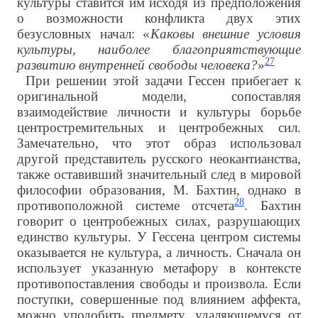
культуры ставится им исходя из предположения
о возможности конфликта двух этих
безусловных начал: «
Каковы внешние условия
культуры, наиболее благоприятствующие
27
развитию внутренней свободы человека?
»
При решении этой задачи Гессен прибегает к
оригинальной модели, сопоставляя
взаимодействие личности и культуры борьбе
центростремительных и центробежных сил.
Замечательно, что этот образ использовал
другой представитель русского неокантианства,
также оставивший значительный след в мировой
философии образования, М. Бахтин, однако в
28
противоположной системе отсчета
. Бахтин
говорит о центробежных силах, разрушающих
единство культуры. У Гессена центром системы
оказывается не культура, а личность. Сначала он
использует указанную метафору в контексте
противопоставления свободы и произвола. Если
поступки, совершенные под влиянием аффекта,
можно уподобить предмету, удаляющемуся от