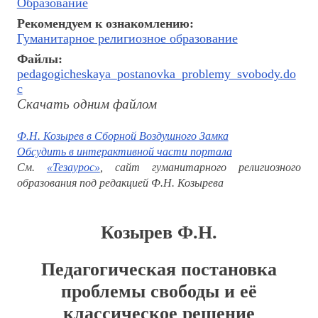
Образование
Рекомендуем к ознакомлению:
Гуманитарное религиозное образование
Файлы:
pedagogicheskaya_postanovka_problemy_svobody.do
c
Скачать одним файлом
Ф.Н. Козырев в Сборной Воздушного Замка
Обсудить в интерактивной части портала
См.
«Тезаурос»
, сайт гуманитарного религиозного
образования под редакцией Ф.Н. Козырева
Козырев Ф.Н.
Педагогическая постановка
проблемы свободы и её
классическое решение