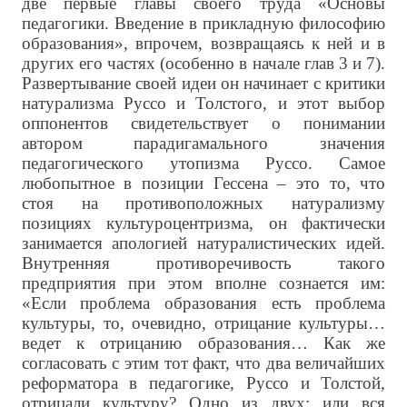
две первые главы своего труда «Основы
педагогики. Введение в прикладную философию
образования», впрочем, возвращаясь к ней и в
других его частях (особенно в начале глав 3 и 7).
Развертывание своей идеи он начинает с критики
натурализма Руссо и Толстого, и этот выбор
оппонентов свидетельствует о понимании
автором парадигамального значения
педагогического утопизма Руссо. Самое
любопытное в позиции Гессена – это то, что
стоя на противоположных натурализму
позициях культуроцентризма, он фактически
занимается апологией натуралистических идей.
Внутренняя противоречивость такого
предприятия при этом вполне сознается им:
«Если проблема образования есть проблема
культуры, то, очевидно, отрицание культуры…
ведет к отрицанию образования… Как же
согласовать с этим тот факт, что два величайших
реформатора в педагогике, Руссо и Толстой,
отрицали культуру? Одно из двух: или вся