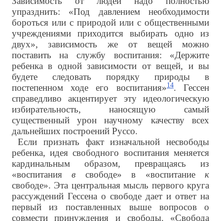
Зависимость от людей надо полностью
упразднить: «Под давлением необходимости
бороться или с природой или с общественными
учреждениями приходится выбирать одно из
двух», зависимость же от вещей можно
поставить на службу воспитания: «Держите
ребенка в одной зависимости от вещей, и вы
будете следовать порядку природы в
14
постепенном ходе его воспитания»
. Гессен
справедливо акцентирует эту идеологическую
избирательность, наносящую самый
существенный урон научному качеству всех
дальнейших построений Руссо.
Если признать факт изначальной несвободы
ребенка, идея свободного воспитания меняется
кардинальным образом, превращаясь из
«воспитания
в
свободе» в «воспитание
к
свободе». Эта центральная мысль первого круга
рассуждений Гессена о свободе дает и ответ на
первый из поставленных выше вопросов о
совмести принуждения и свободы. «Свобода