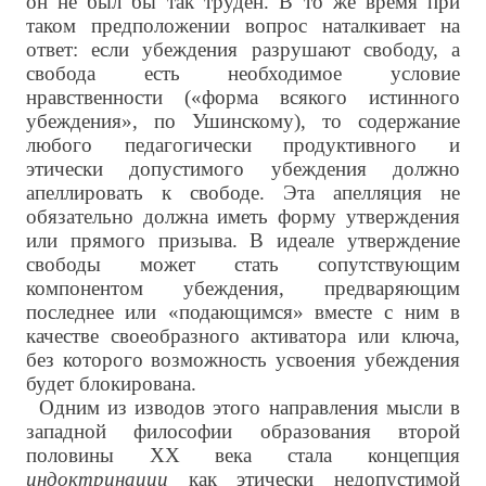
он не был бы так труден. В то же время при
таком предположении вопрос наталкивает на
ответ: если убеждения разрушают свободу, а
свобода есть необходимое условие
нравственности («форма всякого истинного
убеждения», по Ушинскому), то содержание
любого педагогически продуктивного и
этически допустимого убеждения должно
апеллировать к свободе. Эта апелляция не
обязательно должна иметь форму утверждения
или прямого призыва. В идеале утверждение
свободы может стать сопутствующим
компонентом убеждения, предваряющим
последнее или «подающимся» вместе с ним в
качестве своеобразного активатора или ключа,
без которого возможность усвоения убеждения
будет блокирована.
Одним из изводов этого направления мысли в
западной философии образования второй
половины ХХ века стала концепция
индоктринации
как этически недопустимой