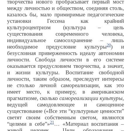
творчества нового пробрасывает первый мост
между личностью и обществом, соединяя столь,
казалось бы, мало примиримые педагогические
установки Гессена как крайний
культуроцентризм (культура – цель
существования современного человека,
индивидуальное самосохранение – лишь
20
необходимое предусловие культуры
) и
безусловная приверженность идеалу автономии
личности. Свобода личности в его системе
оказывается предусловием творчества, а значит,
и жизни культуры. Воспитание свободной
личности, таким образом, преследует интересы
не столько личной самореализации, как это
имеет место, к примеру, в американском
прагматизме, сколько
самореализации культуры
,
ведущей самодовлеющее и самоценное
существование («Все эти “культурные ценности”
светят своим собственным светом, являются
21
“целями в себе”»
… «Материал воспитания –
живой человек… Цели образования –