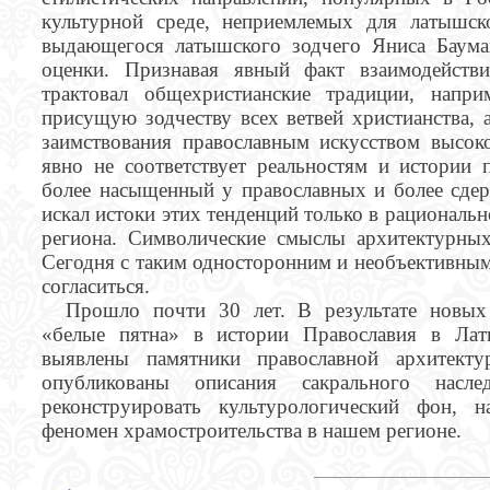
культурной среде, неприемлемых для латышск
выдающегося латышского зодчего Яниса Баума
оценки. Признавая явный факт взаимодейств
трактовал общехристианские традиции, напр
присущую зодчеству всех ветвей христианства, 
заимствования православным искусством высок
явно не соответствует реальностям и истории 
более насыщенный у православных и более сдер
искал истоки этих тенденций только в рациональ
региона. Символические смыслы архитектурных
Сегодня с таким односторонним и необъективным 
согласиться.
Прошло почти 30 лет. В результате новых
«белые пятна» в истории Православия в Ла
выявлены памятники православной архитекту
опубликованы описания сакрального насле
реконструировать культурологический фон, 
феномен храмостроительства в нашем регионе.