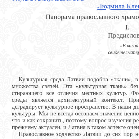
Людмила Кле
Панорама православного храмо
I.
Предисло
«В какой
свидетельству
Культурная среда Латвии подобна «ткани», в
множества связей. Эта «культурная ткань» бе
стирающего все отличия местных культур. Ф
среды является архитектурный контекст. П
деградирует культурное пространство. В наши дн
культуры. Мы не всегда осознаем значение ценно
что и как сохранить, поэтому вопрос изучения р
прежнему актуален, и Латвия в таком аспекте очен
Православное зодчество Латвии до сих пор н