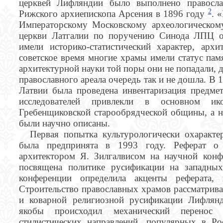
церквей Лифляндии было выполнено правосл
2
Рижского архиепископа Арсения в 1896 году
. 
Императорскому Московскому археологическом
церкви Латгалии по поручению Синода ЛПЦ о
имели историко-статистический характер, архи
советское время многие храмы имели статус пам
архитектурной науки той поры они не попадали,
православного ареала очередь так и не дошла. В 
Латвии была проведена инвентаризация предмет
исследователей привлекли в основном ик
Гребенщиковской старообрядческой общины, а н
были научно описаны.
Первая попытка культурологически охаракте
была предпринята в 1993 году. Реферат о
архитектором Я. Зилгалвисом на научной кон
посвящена политике русификации на западны
конференции определила акценты реферата,
Cтроительство православных храмов рассматрива
и коварной религиозной русификации Лифлянд
якобы происходил механический перенос
стилистических направлений, популярных в Р