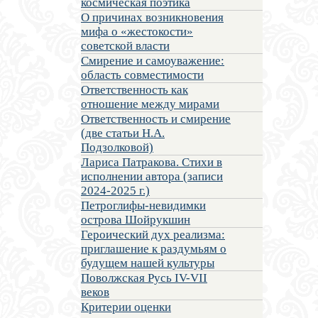
космическая поэтика
О причинах возникновения
мифа о «жестокости»
советской власти
Смирение и самоуважение:
область совместимости
Ответственность как
отношение между мирами
Ответственность и смирение
(две статьи Н.А.
Подзолковой)
Лариса Патракова. Стихи в
исполнении автора (записи
2024-2025 г.)
Петроглифы-невидимки
острова Шойрукшин
Героический дух реализма:
приглашение к раздумьям о
будущем нашей культуры
Поволжская Русь IV-VII
веков
Критерии оценки