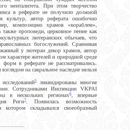
ого менталитета. При этом творчество
ниса в реферате не получило должной
ия культур, автор реферата ошибочно
имер, композицию храмов «кораблем»,
а также проповеди, церковное пение как
окультурных лютеранских обычаев, что
православных богослужений. Сравнивая
жанный у лютеран декор храмов, автор
ном характере жителей и природной среде
 форм в реферате не рассматривались.
взглядом на сакральное наследие нельзя
5
 исследований
ликвидированы многие
твии. Сотрудниками Инспекции VKPAI
6
ры в нескольких регионах
, впервые
7
дия Риги
. Появилась возможность
на котором складывался своеобразный