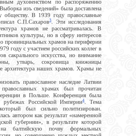
авным духовенством по распоряжению
«Выборка изъ сведений» была доставлена
у обществу. В 1939 году православные
3
писал С.П.Сахаров
. Эти исследования
тектура храмов не рассматривалась. В
ятников культуры, но в сферу интересов
 до провинциальных храмов на периферии
1979 году с участием российских коллег в
ов сакрального искусства, но внимание
оны, утварь, сокровища книжницы
е архитектура наших храмов. Храмы не
ризовать православное наследие Латвии
 православных храмах был прочитан
ференции в Польше. Конференция была
4
х рубежах Российской Империи
. Тема
 который был сильно политизирован.
лась автором как результат «намеренной
ской губернии», в результате которой
 на балтийскую почву формальных
оссии, но совершенно чуждых местной