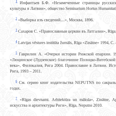
1
Инфантьев Б.Ф. «Незамеченные страницы русских
культуры в Латвии», общество Seminarium Hortus Humanitat
2
«Выборка изъ сведений....», Москва, 1896.
3
Сахаров С. «Православныя церкви въ Латгалии», Rīga,
4
Latvijas vēstures institūta žurnāls, Rīga «Zinātne» 1994, C.
5
Гаврилин А. «Очерки истории Рижской епархии. 19
«Люцинское (Лудзенское) благочиние Полоцко-Витебской
века», Филокалия, Рига 2004. Православие в Латвии. Ист
Рига, 1993 – 2011.
6
Cм. серию книг издательства NEPUTNS по сакраль
годах.
7
«Rīgas dievnami. Arhitektūra un māksla», Zinātne, 
искусства и архитектуры Риги», Rīga, Neputns 2010.