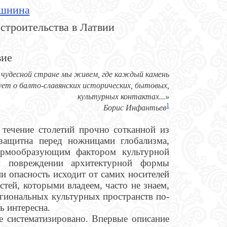
шнина
строительства в Латвии
вие
 чудесной стране мы живем, где каждый камень
ет о балто-славянских исторических, бытовых,
культурных контактах...»
1
Борис Инфантьев
 течение столетий прочно сотканной из
ззащитна перед ножницами глобализма,
ормообразующим фактором культурной
ри повреждении архитектурной формы
и опасность исходит от самих носителей
стей, которыми владеем, часто не знаем,
егиональных культурных пространств по-
ь интересна.
е систематизировано. Впервые описание