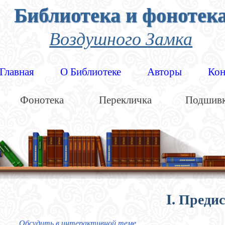
Библиотека и фонотек
Воздушного Замка
Главная
О Библиотеке
Авторы
Кон
Фонотека
Перекличка
Подшив
I. Преди
Обсудить в интерактивной теме