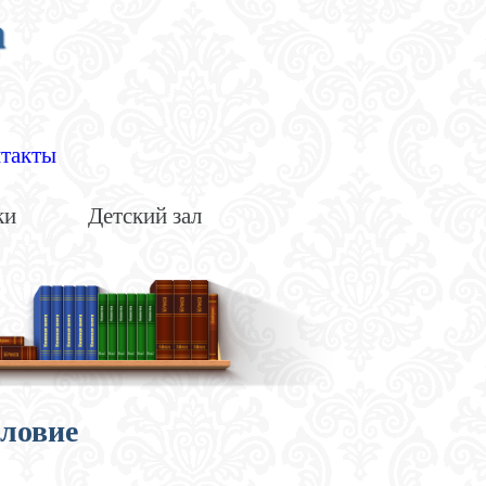
а
такты
ки
Детский зал
словие