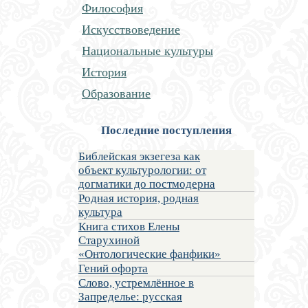
Философия
Искусствоведение
Национальные культуры
История
Образование
Последние поступления
Библейская экзегеза как
объект культурологии: от
догматики до постмодерна
Родная история, родная
культура
Книга стихов Елены
Старухиной
«Онтологические фанфики»
Гений офорта
Слово, устремлённое в
Запределье: русская