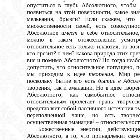
опуститься в глубь Абсолютного, чтобы 
появиться на этой поверхности, какое зн
мелькания, брызги? Если скажем, что б
множественности своей, есть совокупно
Абсолютное
имеет
в себе относительное
можно в таком отожествлении усмотре
относительное есть только иллюзия, то воз
кто грезит? о чем? какова природа этих г
вне и помимо Абсолютного? Но тогда неаб
допустить, что относительное попущено, 
мы приходим к идее
творения.
Мир реа
поскольку бытие его есть
бытие в Абсо
творения, так и эманации. Но в идее творе
Абсолютного, как самобытное отно
относительным пролегает грань творче
представляет собой пассивного истечения 
переполненной чаше, но есть творчес
I
осуществленная эманация
– относительность
Божественные энергии, действующ
Абсолютного, а то, что принадлежит само