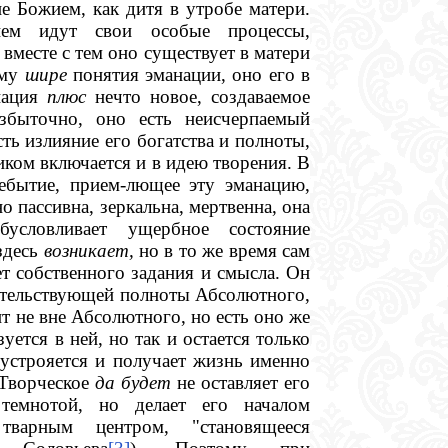
е Божием, как дитя в утробе матери.
ем идут свои особые процессы,
вместе с тем оно существует в матери
ому
шире
понятия эманации, оно его в
анация
плюс
нечто новое, создаваемое
збыточно, оно есть неисчерпаемый
ть излияние его богатства и полноты,
иком включается и в идею творения. В
небытие, прием-лющее эту эманацию,
о пассивна, зеркальна, мертвенна, она
условливает ущербное состояние
здесь
возникает,
но в то же время сам
ет собственного задания и смысла. Он
тельствующей полноты Абсолютного,
т не вне Абсолютного, но есть оно же
уется в ней, но так и остается только
устрояется и получает жизнь именно
 Творческое
да будет
не оставляет его
темнотой, но делает его началом
варным центром, "становящееся