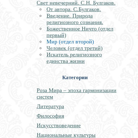
Свет невечерний. С.Н. Булгаков.
От автора. С.Булгаков.
Введение. Природа
религиозного сознания.
Божественное Ничто (отдел
первый)
Мир (отдел второй)
Человек (отдел третий)
Искатель религиозного
единства жизни
Категории
Роза Мира – эпоха гармонизации
систем
Литература
Философия
Искусствоведение
Национальные культуры