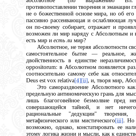
абсолютное" (по выражению Вл. 
противопоставлении творения и эманации гла
не о божественной основе мира, но об его
пассивно рассеивающая и ослабляющая луч
он по-своему собирает, отражает и прояв
возможен ли мир наряду с Абсолютным и 
есть мир и
есть ли
мир?
Абсолютное, не теряя абсолютности сво
самостоятельное бытие — реальное, ж
двойственность в единстве неразличимост
oppositorum: в Абсолютном появляется раз
соотносительно самому себе как относите
Deus est vox relativa
[4]
[ii]
, и, творя мир, Абс
Это самораздвоение Абсолютного как
предельную антиномическую грань для мы
лишь благоговейное безмолвие пред не
совершающейся тайной, и нет ничего
рациональные "дедукции" творения, 
метафизического или мистического
[iii]
. Но
возможно, однако, констатировать ее нал
этому логика жизни и мысли, как к единст