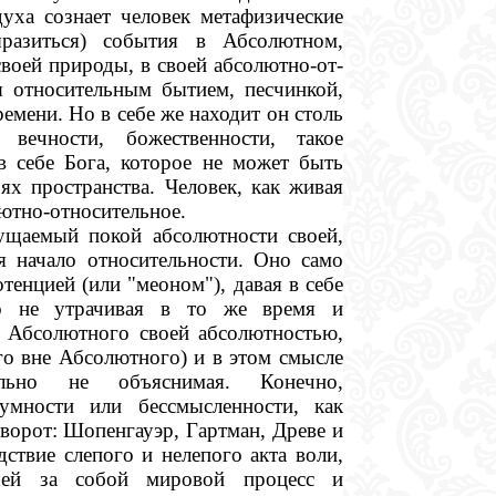
духа сознает человек метафизические
разиться) события в Абсолютном,
своей природы, в своей абсолютно-от-
я относительным бытием, песчинкой,
емени. Но в себе же находит он столь
 вечности, божественности, такое
в себе Бога, которое не может быть
ях пространства. Человек, как живая
лютно-относительное.
ущаемый покой абсолютности своей,
бя начало относительности. Оно само
тенцией (или "меоном"), давая в себе
но не утрачивая в то же время и
а Абсолютного своей абсолютностью,
го вне Абсолютного) и в этом смысле
ально не объяснимая. Конечно,
зумности или бессмысленности, как
ворот: Шопенгауэр, Гартман, Древе и
дствие слепого и нелепого акта воли,
шей за собой мировой процесс и