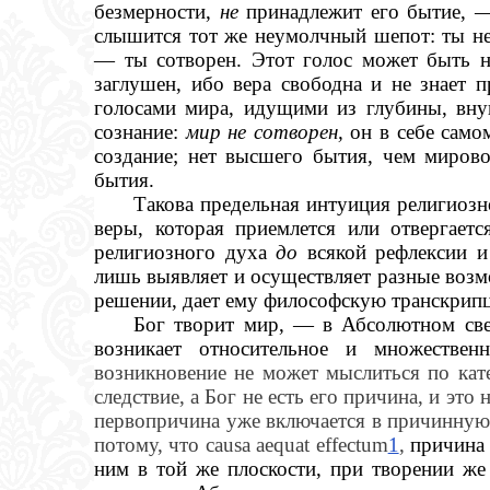
безмерности,
не
принадлежит его бытие,
слышится тот же неумолчный шепот: ты не
— ты сотворен. Этот голос может быть н
заглушен, ибо вера свободна и не знает 
голосами мира, идущими из глубины, вну
сознание:
мир не сотворен,
он в себе само
создание; нет высшего бытия, чем миров
бытия.
Такова предельная интуиция религиозн
веры, которая приемлется или отвергает
религиозного духа
до
всякой рефлексии 
лишь выявляет и осуществляет разные воз
решении, дает ему философскую транскрип
Бог творит мир, — в Абсолютном св
возникает относительное и множествен
возникновение не может мыслиться по кат
следствие, а Бог не есть его причина, и это
первопричина уже включается в причинную 
потому, что causa aequat effectum
1
,
причина 
ним в той же плоскости, при творении же 