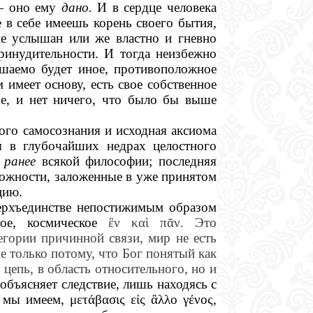
 — оно ему
дано.
И в сердце человека
 в себе имеешь корень своего бытия,
е услышан или же властно и гневно
принудительности. И тогда неизбежно
шаемо будет иное, противоположное
м имеет основу, есть свое собственное
ое, и нет ничего, что было бы выше
ого самосознания и исходная аксиома
ся в глубочайших недрах целостного
и
ранее
всякой философии; последняя
можности, заложенные в уже принятом
цию.
ерхъединстве непостижимым образом
ное, космическое
ἒν καὶ πᾶν. Это
егории причинной связи, мир не есть
 не только потому, что Бог понятый как
цепь, в область относительного, но и
объясняет следствие, лишь находясь с
мы имеем, μετάβασις εἰς ἂλλο γένος,