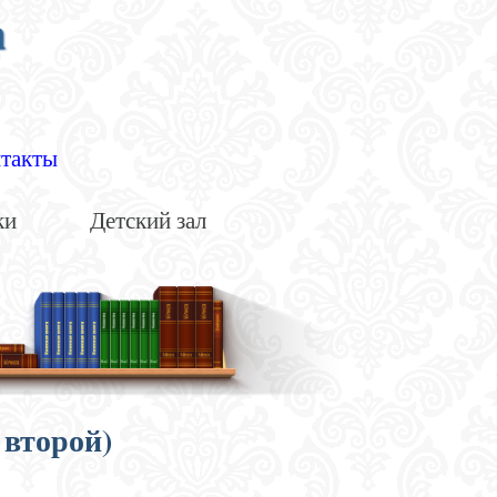
а
такты
ки
Детский зал
 второй)