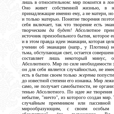
лишь в относительном: мир покоится в лон
Оно живет собственной жизнью, в н
принадлежащие именно ему, а не матери, но 
и только матерью. Понятие творения поэт
себя включает, так что творение есть эм
творческим
да будет!
Абсолютное преи
источник преизобильного бытия, которое ес
и в этом правда идеи эманации, которая цел
учении об эманации (напр., у Плотина) 
тьма, обступающая свет, остается совершенн
составляет лишь некоторый минус, об
Абсолютного. Мир по силе необходимости 
он для себя является случайностью, не име
есть в бытии своем только
жертва
попусти
до известной степени его изнанка. Мир лежи
само, не получает самобытности, не организ
тенью Абсолютного. По идее же творения 
небытие, "ничто", из которого создан мир.
случайным преемником или пассивной 
мирообразующим, с своим особым т