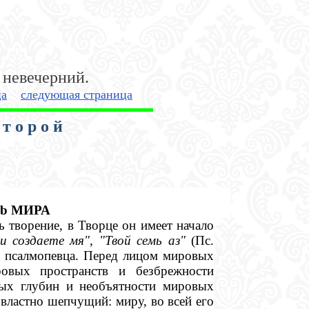
 невечерний.
ца
следующая страница
 т о р о й
b
МИРА
ь творение, в Творце он имеет начало
и создаете мя", "Твой семь аз"
(Пс.
ми псалмопевца. Перед лицом мировых
ровых пространств и безбрежности
ых глубин и необъятности мировых
 властно шепчущий: миру, во всей его