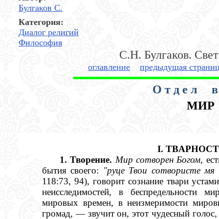
Булгаков С.
Категория:
Диалог религий
Философия
С.Н. Булгаков. Свет
оглавление
предыдущая страни
О т д е л
в
МИР
I
.
TBAPHOCT
1. Творение.
Мир сотворен Богом,
ест
бытия своего:
"руце Твои сотвористе мя 
118:73, 94), говорит сознание твари уста
неисследимостей, в беспредельности ми
мировых времен, в неизмеримости миров
громад, — звучит он, этот чудесный голос,