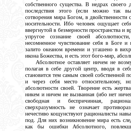
собственного существа. В недрах своего 
последствия этого (если можно так вы
сотворения мира Богом, в двойственности 
носительности. Ибо человек ощущает себ
ввергнутой в безмерности пространства и вр
упругое сознание своей абсолютности,
несомненное чувствование себя в Боге и 
залито океаном времени и угашено в вихр
икона Божества, и есть этот бого-мир, абсо
Абсолютное оставляет ничем не возм
полагая в себе другой центр, вводя в се
становится тем самым своей собственной по
и через себя место относительному, 
абсолютности своей. Творение есть жертв
никем и ничем не вызванная (ибо нет ниче
свободная и беспричинная, рацион
сверхразумность не означает противора
нечестиво кощунствуют рационалисты навы
под. Для них возникновение мира есть сле
как бы ошибки Абсолютного, повлек