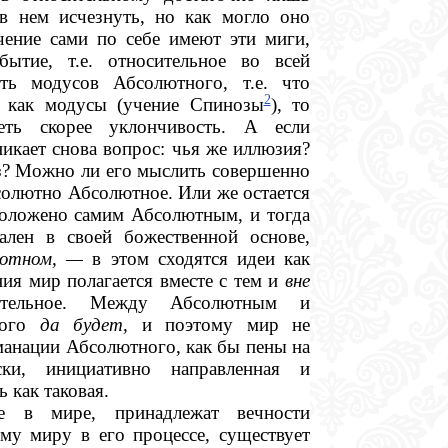
в нем исчезнуть, но как могло оно
ачение сами по себе имеют эти миги,
ытие, т.е. относительное во всей
сть модусов Абсолютного, т.е. что
2
, как модусы (учение Спинозы
), то
ть скорее уклончивость. А если
никает снова вопрос: чья же иллюзия?
рез? Можно ли его мыслить совершенно
солютно Абсолютное. Или же остается
положено самим Абсолютным, и тогда
лен в своей божественной основе,
лютном, —
в этом сходятся идеи как
ния мир полагается вместе с тем и
вне
сительное. Между Абсолютным и
ского
да будет,
и поэтому мир не
эманации Абсолютного, как бы пены на
ки, инициативно направленная и
 как таковая.
ие в мире, принадлежат вечности
му миру в его процессе, существует