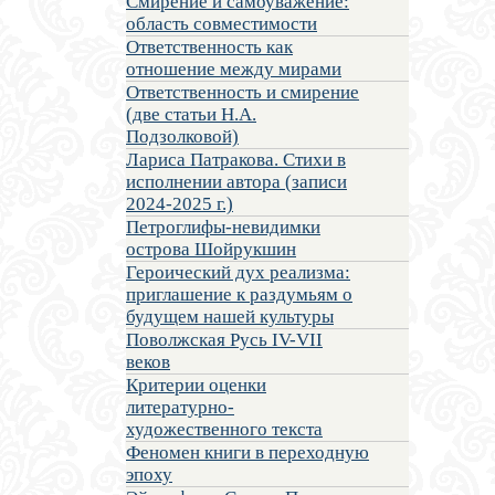
Смирение и самоуважение:
область совместимости
Ответственность как
отношение между мирами
Ответственность и смирение
(две статьи Н.А.
Подзолковой)
Лариса Патракова. Стихи в
исполнении автора (записи
2024-2025 г.)
Петроглифы-невидимки
острова Шойрукшин
Героический дух реализма:
приглашение к раздумьям о
будущем нашей культуры
Поволжская Русь IV-VII
веков
Критерии оценки
литературно-
художественного текста
Феномен книги в переходную
эпоху