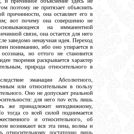
, и причинное объяснение здесь не
гом поэтому не притязает объяснить
й причинности, она оставляет его в
ым; вот почему она совершенно не
сновывающееся на имманентной
ичинной связи, она остается для него
сле заведомо ненаучная идея. Переход
пен пониманию, ибо оно упирается в
осознана, но оттого не становится
дее творения раскрывается характер
ельным, природа относительного в
ледствие эманации Абсолютного,
енным или относительным в пользу
тельного. Оно не допускает реальной
осительности: для него
παν
есть лишь
сть же принадлежит неподвижному,
о тогда со всей силой поднимается
ественного и относительного, об
зом возникают вся эта пена, волны и
ь относительному достаточно лишь