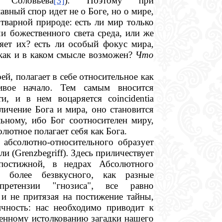
Соловьева
[3]
). Поэтому при
вный спор идет не о Боге, но о мире,
 тварной природе: есть ли мир только
и божественного света среда, или же
ляет их? есть ли особый фокус мира,
как и в каком смысле возможен?
Что
ей, полагает в себе относительное как
ивое начало. Тем самым вносится
и, и в нем воцаряется coincidentia
личение Бога и мира, оно становится
льному, ибо Бог соотносителен миру,
олютное полагает себя как Бога.
 абсолютно-относительного образует
сли
(Grenzbegriff).
Здесь приличествует
постижной, в недрах Абсолютного
 более безвкусного, как разные
претензии "гнозиса", все равно
 и не притязая на постижение тайны,
ичность: нас необходимо приводит к
венному истолкованию загадки нашего