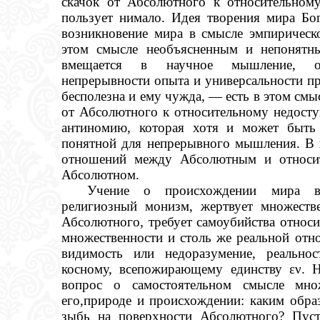
скачок от Абсолютного к относительному
пользует нимало. Идея творения мира Бо
возникновение мира в смысле эмпирическо
этом смысле необъясненным и непонятн
вмещается в научное мышление, о
непрерывности опыта и универсальности пр
бесполезна и ему чужда, — есть в этом смы
от Абсолютного к относительному недосту
антиномию, которая хотя и может быть 
понятной для непрерывного мышления. В и
отношений между Абсолютным и относит
Абсолютном.
Учение о происхождении мира вс
религиозный монизм, жертвует множеств
Абсолютного, требует самоубийства относи
множественности и столь же реальной отн
видимость или недоразумение, реально
косному, всепожирающему единству εν. Н
вопрос о самостоятельном смысле множ
его,природе и происхождении: каким обра
зыбь на поверхности Абсолютного? Пуст