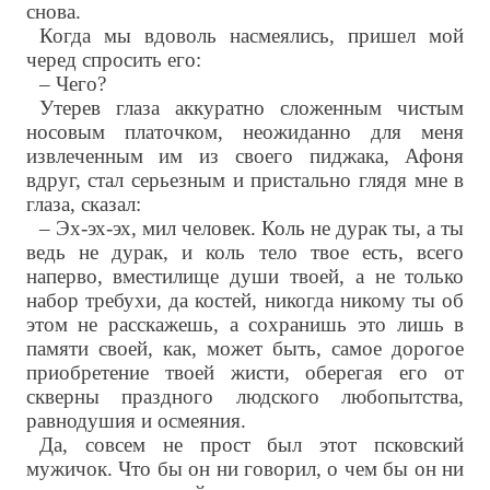
снова.
Когда мы вдоволь насмеялись, пришел мой
черед спросить его:
– Чего?
Утерев глаза аккуратно сложенным чистым
носовым платочком, неожиданно для меня
извлеченным им из своего пиджака, Афоня
вдруг, стал серьезным и пристально глядя мне в
глаза, сказал:
– Эх-эх-эх, мил человек. Коль не дурак ты, а ты
ведь не дурак, и коль тело твое есть, всего
наперво, вместилище души твоей, а не только
набор требухи, да костей, никогда никому ты об
этом не расскажешь, а сохранишь это лишь в
памяти своей, как, может быть, самое дорогое
приобретение твоей жисти, оберегая его от
скверны праздного людского любопытства,
равнодушия и осмеяния.
Да, совсем не прост был этот псковский
мужичок. Что бы он ни говорил, о чем бы он ни