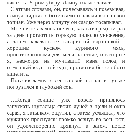
как есть. Утром уберу. Лампу только загаси.
С этими словами, он, почесываясь и позевывая,
скинул пиджак с ботинками и завалился на свой
топчан. Уже через минуту он сладко посапывал.
Мне не оставалось ничего, как в очередной раз
за день проглотить горькую пилюлю унижения,
а затем зажевать ее наваристой картошкой с
хорошим куском куриного мяса,
приготовленными для меня на столе, и которые
я, несмотря на мучивший меня голод и
отменный вкус этой еды, проглотил без особого
аппетита.
Погасив лампу, я лег на свой топчан и тут же
погрузился в глубокий сон.
…Когда солнце уже вовсю принялось
запускать щупальца своих лучей в щели и окна
сарая, я затылком ощутил, а затем услышал, что
мужичок проснулся: громко зевнув во весь рот,
он удовлетворенно крякнул, а затем, после