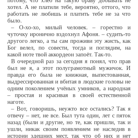
потому, что хлеб на такую ораву добывать не
хотел. А не платили тебе, вероятно, оттого, что
работать не любишь и платить тебе не за что
было.
– О-хо-хо, милый человек. – горестно и
чуточку иронично вздохнул Афоня. – судить-то
другого легко, а ты сам проживи эту жисть, как
Бог велел, по совести, тогда и поглядим, на
какой ноте твой аккордеон запоёт. Так-то.
В очередной раз за сегодня я понял, что прав
был не я, а этот полуграмотный мужичок. И
правда его была не книжная, выпестованная,
выдрессированная и вбитая в людские головы не
одним поколением учёных умников, а народная
– простая и красивая в своей естественной
наготе.
– Вот, говоришь, неужто все остались? Так я
отвечу – нет, не все. Был тута один, лет с пяток
назад (были и другие, но те, как пришли, так и
ушли, никак своим появлением не наследив в
истории здешних мест, так что об них и нет