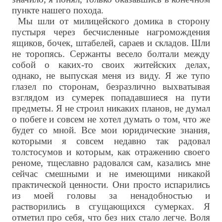
пункте нашего похода.
Мы шли от милицейского домика в сторону
пустыря через бесчисленные нагромождения
ящиков, бочек, штабелей, сараев и складов. Шли
не торопясь. Сержанты весело болтали между
собой о каких-то своих житейских делах,
однако, не выпуская меня из виду. Я же тупо
глазел по сторонам, безразлично выхватывая
взглядом из сумерек попадавшиеся на пути
предметы. Я не строил никаких планов, не думал
о побеге и совсем не хотел думать о том, что же
будет со мной. Все мои юридические знания,
которыми я совсем недавно так радовал
толстосумов и которым, как отражению своего
реноме, тщеславно радовался сам, казались мне
сейчас смешными и не имеющими никакой
практической ценности. Они просто испарились
из моей головы за ненадобностью и
растворились в сгущающихся сумерках. Я
отметил про себя, что без них стало легче. Воля