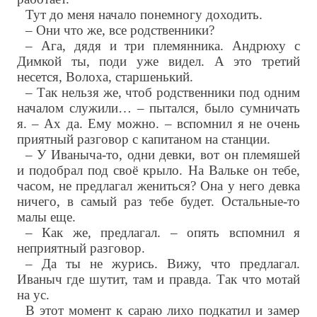
Тут до меня начало понемногу доходить.
– Они что же, все родственники?
– Ага, дядя и три племянника. Андрюху с
Димкой ты, поди уже видел. А это третий
несется, Волоха, старшенький.
– Так нельзя же, чтоб родственники под одним
началом служили… – пытался, было сумничать
я. – Ах да. Ему можно. – вспомнил я не очень
приятный разговор с капитаном на станции.
– У Иваныча-то, одни девки, вот он племяшей
и подобрал под своё крыло. На Вальке он тебе,
часом, не предлагал жениться? Она у него девка
ничего, в самый раз тебе будет. Остальные-то
малы еще.
– Как же, предлагал. – опять вспомнил я
неприятный разговор.
– Да ты не журись. Вижу, что предлагал.
Иваныч где шутит, там и правда. Так что мотай
на ус.
В этот момент к сараю лихо подкатил и замер