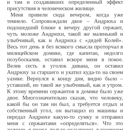
и там и создававших определенный эффект
присутствия в человеческом жилище.
Меня привели сюда вечером, когда уже
темнело. Сопровождали двое – Андрюха и
подошедший ближе к вечеру другой сержант,
чуть моложе Андрюхи, такой же маленький и
улыбчивый, как и Андрюха с «дядей Колей».
Весь тот день я без всякого смысла проторчал в
милицейском домике, где капитан, недолго
позубоскалив, оставил вскоре меня в покое.
Велев сесть в уголок дивана, он оставил
Андрюху за старшего и укатил куда-то на своем
уазике. Вернулся к концу дня, видно было –
уставший, но такой же улыбчивый, как и утром.
К этому времени сержантов в домике было уже
двое. Многозначительно сказав, что человеку,
какой бы он там ни был, а требуется отдых и
собственный угол, он вытащил из машины и
передал Андрюхе какую-то сумку и отправил
меня с сержантами «определяться». Что это
значило, я понял, только оказавшись в конечном