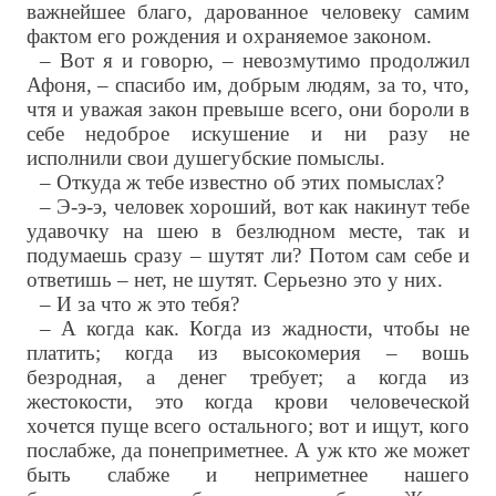
важнейшее благо, дарованное человеку самим
фактом его рождения и охраняемое законом.
– Вот я и говорю, – невозмутимо продолжил
Афоня, – спасибо им, добрым людям, за то, что,
чтя и уважая закон превыше всего, они бороли в
себе недоброе искушение и ни разу не
исполнили свои душегубские помыслы.
– Откуда ж тебе известно об этих помыслах?
– Э-э-э, человек хороший, вот как накинут тебе
удавочку на шею в безлюдном месте, так и
подумаешь сразу – шутят ли? Потом сам себе и
ответишь – нет, не шутят. Серьезно это у них.
– И за что ж это тебя?
– А когда как. Когда из жадности, чтобы не
платить; когда из высокомерия – вошь
безродная, а денег требует; а когда из
жестокости, это когда крови человеческой
хочется пуще всего остального; вот и ищут, кого
послабже, да понеприметнее. А уж кто же может
быть слабже и неприметнее нашего