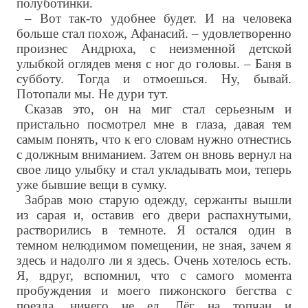
полуботинки.
– Вот так-то удобнее будет. И на человека
больше стал похож, Афанасий. – удовлетворенно
произнес Андрюха, с неизменной детской
улыбкой оглядев меня с ног до головы. – Баня в
субботу. Тогда и отмоешься. Ну, бывай.
Потопали мы. Не дури тут.
Сказав это, он на миг стал серьезным и
пристально посмотрел мне в глаза, давая тем
самым понять, что к его словам нужно отнестись
с должным вниманием. Затем он вновь вернул на
свое лицо улыбку и стал укладывать мои, теперь
уже бывшие вещи в сумку.
Забрав мою старую одежду, сержанты вышли
из сарая и, оставив его двери распахнутыми,
растворились в темноте. Я остался один в
темном нелюдимом помещении, не зная, зачем я
здесь и надолго ли я здесь. Очень хотелось есть.
Я, вдруг, вспомнил, что с самого момента
пробуждения и моего пижонского бегства с
поезда, ничего не ел. Лёг на топчан и