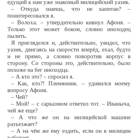
едущий к нам уже знакомый милицейский уазик.
– Откуда знаешь, что не капитан? –
поинтересовался я.
– Волоха. – утвердительно кивнул Афоня. –
Только этот может боком, словно иноходец
пылить.
Я пригляделся и, действительно, увидел, что
уазик, двигаясь на скорости вперёд, ехал, будто
и не прямо, а словно поворотив корпус в
сторону. Со стороны это, действительно, было
похоже на бег иноходца.
– А кто это? – спросил я.
– Как, кто?! Племянник. – удивился моему
вопросу Афоня.
– Чей?
– Мой! – с сарказмом ответил тот. – Иваныча,
чей же еще?
– А что же он на милицейской машине
разъезжает?
– А на чём же ему ездить, если он в милиции
работает.