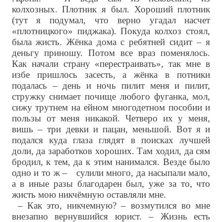
колхозных. Плотник я был. Хороший плотник
(тут я подумал, что верно угадал насчет
«плотницкого» пиджака). Покуда колхоз стоял,
была жисть. Жёнка дома с ребятней сидит – я
деньгу приношу. Потом все враз поменялось.
Как начали страну «перестраивать», так мне в
избе пришлось засесть, а жёнка в потники
подалась – день и ночь пилит меня и пилит,
стружку снимает почище любого фуганка, мол,
сижу трутнем на ейном многодетном пособии и
пользы от меня никакой. Четверо их у меня,
вишь – три девки и пацан, меньшой. Вот я и
подался куда глаза глядят в поисках лучшей
доли, да заработков хороших. Там ходил, да сям
бродил, к тем, да к этим нанимался. Везде было
одно и то ж – сулили много, да насыпали мало,
а в иные разы благодарен был, уже за то, что
жисть мою никчёмную оставляли мне.
– Как это, никчемную? – возмутился во мне
внезапно вернувшийся юрист. – Жизнь есть