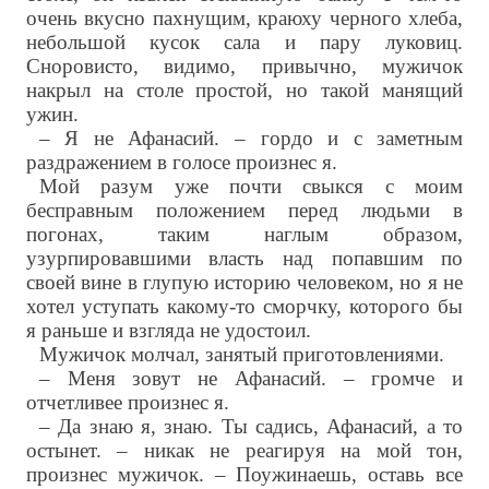
очень вкусно пахнущим, краюху черного хлеба,
небольшой кусок сала и пару луковиц.
Сноровисто, видимо, привычно, мужичок
накрыл на столе простой, но такой манящий
ужин.
– Я не Афанасий. – гордо и с заметным
раздражением в голосе произнес я.
Мой разум уже почти свыкся с моим
бесправным положением перед людьми в
погонах, таким наглым образом,
узурпировавшими власть над попавшим по
своей вине в глупую историю человеком, но я не
хотел уступать какому-то сморчку, которого бы
я раньше и взгляда не удостоил.
Мужичок молчал, занятый приготовлениями.
– Меня зовут не Афанасий. – громче и
отчетливее произнес я.
– Да знаю я, знаю. Ты садись, Афанасий, а то
остынет. – никак не реагируя на мой тон,
произнес мужичок. – Поужинаешь, оставь все