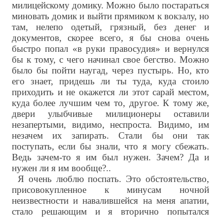
милицейскому домику. Можно было постараться
миновать домик и выйти прямиком к вокзалу, но
там, нелепо одетый, грязный, без денег и
документов, скорее всего, я бы снова очень
быстро попал «в руки правосудия» и вернулся
бы к тому, с чего начинал свое бегство. Можно
было бы пойти наугад, через пустырь. Но, кто
его знает, придешь ли ты туда, куда стоило
приходить и не окажется ли этот сарай местом,
куда более лучшим чем то, другое. К тому же,
двери улыбчивые милиционеры оставили
незапертыми, видимо, неспроста. Видимо, им
незачем их запирать. Стали бы они так
поступать, если бы знали, что я могу сбежать.
Ведь зачем-то я им был нужен. Зачем? Да и
нужен ли я им вообще?..
Я очень люблю поспать. Это обстоятельство,
присовокупленное к минусам ночной
неизвестности и навалившейся на меня апатии,
стало решающим и я вторично попытался