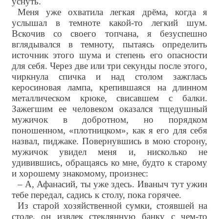
уснуть.
Меня уже охватила легкая дрёма, когда я
услышал в темноте какой-то легкий шум.
Вскочив со своего топчана, я безуспешно
вглядывался в темноту, пытаясь определить
источник этого шума и степень его опасности
для себя. Через две или три секунды после этого,
чиркнула спичка и над столом зажглась
керосиновая лампа, крепившаяся на длинном
металлическом крюке, свисавшем с балки.
Зажегшим ее человеком оказался тщедушный
мужичок в добротном, но порядком
поношенном, «плотницком», как я его для себя
назвал, пиджаке. Повернувшись в мою сторону,
мужичок увидел меня и, нисколько не
удивившись, обращаясь ко мне, будто к старому
и хорошему знакомому, произнес:
– А, Афанасий, ты уже здесь. Иваныч тут ужин
тебе передал, садись к столу, пока горячее.
Из старой хозяйственной сумки, стоявшей на
столе, он извлек стеклянную банку с чем-то