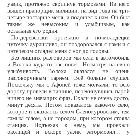
уазик, протяжно скрипнув тормозами. Из него
вышел прапорщик милиции, на вид года на три-
четыре постарше меня, и подошел к нам. Он был
таким же невысоким и улыбчивым, как
остальная его родня.
По-деревенски протяжно и по-молодецки
чуточку дурашливо, он поздоровался с нами и с
интересом оглядел меня с ног до головы.
Без лишних разговоров мы сели в автомобиль
и Волоха куда-то нас повез. Несмотря на свою
улыбчивость, Волоха оказался не очень
разговорчивым парнем. Всё больше слушал.
Поскольку мы с Афоней тоже молчали, то всю
дорогу провели в тишине, перекинувшись парой
ничего не значащих фраз. Ехали не очень долго,
минут десять. Потом показалось какое-то село,
которое и оказалось селом Слепокуровским, тем
самым селом, а не городом, при котором стояла
станция. Подъехав к нему, мы проехали
околицей и вскоре уазик затормозил… у