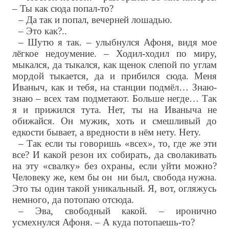
– Ты как сюда попал-то?
– Да так и попал, вечерней лошадью.
– Это как?..
– Шутю я так. – улыбнулся Афоня, видя мое
лёгкое недоумение. – Ходил-ходил по миру,
мыкался, да тыкался, как щенок слепой по углам
мордой тыкается, да и прибился сюда. Меня
Иваныч, как и тебя, на станции подмёл… Знаю-
знаю – всех там подметают. Больше негде… Так
я и прижился тута. Нет, ты на Иваныча не
обижайся. Он мужик, хоть и смешливый до
едкости бывает, а вредности в нём нету. Нету.
– Так если ты говоришь «всех», то, где же эти
все? И какой резон их собирать, да сволакивать
на эту «свалку» без охраны, если уйти можно?
Человеку же, кем бы он ни был, свобода нужна.
Это ты один такой уникальный. Я, вот, огляжусь
немного, да потопаю отсюда.
– Эва, свободный какой. – иронично
усмехнулся Афоня. – А куда потопаешь-то?