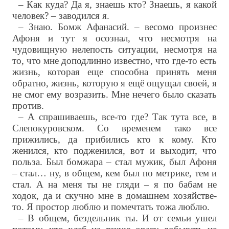
– Как куда? Да я, знаешь кто? Знаешь, я какой
человек? – заводился я.
– Знаю. Бомж Афанасий. – весомо произнес
Афоня и тут я осознал, что несмотря на
чудовищную нелепость ситуации, несмотря на
то, что мне доподлинно известно, что где-то есть
жизнь, которая еще способна принять меня
обратно, жизнь, которую я ещё ощущал своей, я
не смог ему возразить. Мне нечего было сказать
против.
– А спрашиваешь, все-то где? Так тута все, в
Слепокуровском. Со временем тако все
прижились, да прибились кто к кому. Кто
женился, кто подженился, вот и выходит, что
польза. Был бомжара – стал мужик, был Афоня
– стал… ну, в общем, кем был по метрике, тем и
стал. А на меня ты не гляди – я по бабам не
ходок, да и скучно мне в домашнем хозяйстве-
то. Я простор люблю и помечтать тожа люблю.
– В общем, бездельник ты. И от семьи ушел