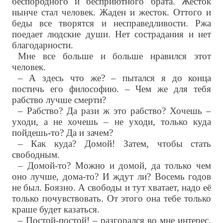
беспородного и бесприютного брата. Жесток
нынче стал человек. Жаден и жесток. Оттого и
беды все творятся и несправедливости. Ржа
поедает людские души. Нет сострадания и нет
благодарности.
Мне все больше и больше нравился этот
человек.
– А здесь что же? – пытался я до конца
постичь его философию. – Чем же для тебя
рабство лучше смерти?
– Рабство? Да рази ж это рабство? Хочешь –
уходи, а не хочешь – не уходи, только куда
пойдешь-то? Да и зачем?
– Как куда? Домой! Затем, чтобы стать
свободным.
– Домой-то? Можно и домой, да только чем
оно лучше, дома-то? И ждут ли? Восемь годов
не был. Боязно. А свободы и тут хватает, надо её
только почувствовать. От этого она тебе только
краше будет казаться.
– Постой-постой! – разгорался во мне интерес.