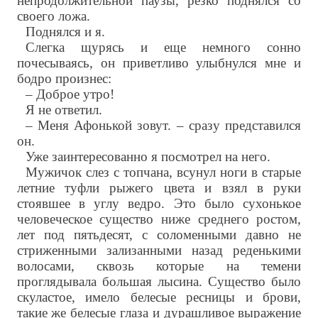
непродолжительной паузы, резко поднялся со
своего ложа.
Поднялся и я.
Слегка щурясь и еще немного сонно
почесываясь, он приветливо улыбнулся мне и
бодро произнес:
– Доброе утро!
Я не ответил.
– Меня Афонькой зовут. – сразу представился
он.
Уже заинтересованно я посмотрел на него.
Мужичок слез с топчана, всунул ноги в старые
летние туфли рыжего цвета и взял в руки
стоявшее в углу ведро. Это было сухонькое
человеческое существо ниже среднего ростом,
лет под пятьдесят, с соломенными давно не
стриженными зализанными назад реденькими
волосами, сквозь которые на темени
проглядывала большая лысина. Существо было
скуластое, имело белесые ресницы и брови,
такие же белесые глаза и дурашливое выражение