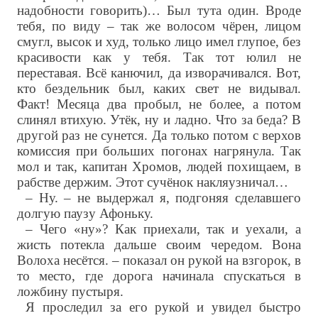
надобности говорить)… Был тута один. Вроде
тебя, по виду – так же волосом чёрен, лицом
смугл, высок и худ, только лицо имел глупое, без
красивости как у тебя. Так тот юлил не
переставая. Всё канючил, да изворачивался. Вот,
кто бездельник был, каких свет не видывал.
Факт! Месяца два пробыл, не более, а потом
слинял втихую. Утёк, ну и ладно. Что за беда? В
другой раз не сунется. Да только потом с верхов
комиссия при больших погонах нагрянула. Так
мол и так, капитан Хромов, людей похищаем, в
рабстве держим. Этот сучёнок накляузничал…
– Ну. – не выдержал я, подгоняя сделавшего
долгую паузу Афоньку.
– Чего «ну»? Как приехали, так и уехали, а
жисть потекла дальше своим чередом. Вона
Волоха несётся. – показал он рукой на взгорок, в
то место, где дорога начинала спускаться в
ложбину пустыря.
Я проследил за его рукой и увидел быстро