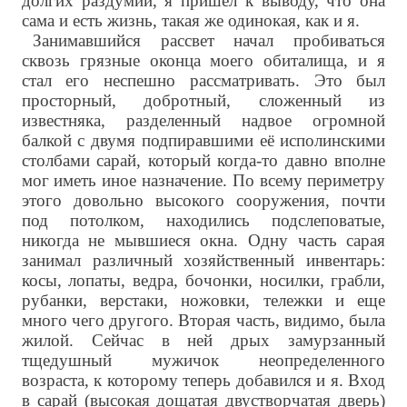
долгих раздумий, я пришел к выводу, что она
сама и есть жизнь, такая же одинокая, как и я.
Занимавшийся рассвет начал пробиваться
сквозь грязные оконца моего обиталища, и я
стал его неспешно рассматривать. Это был
просторный, добротный, сложенный из
известняка, разделенный надвое огромной
балкой с двумя подпиравшими её исполинскими
столбами сарай, который когда-то давно вполне
мог иметь иное назначение. По всему периметру
этого довольно высокого сооружения, почти
под потолком, находились подслеповатые,
никогда не мывшиеся окна. Одну часть сарая
занимал различный хозяйственный инвентарь:
косы, лопаты, ведра, бочонки, носилки, грабли,
рубанки, верстаки, ножовки, тележки и еще
много чего другого. Вторая часть, видимо, была
жилой. Сейчас в ней дрых замурзанный
тщедушный мужичок неопределенного
возраста, к которому теперь добавился и я. Вход
в сарай (высокая дощатая двустворчатая дверь)