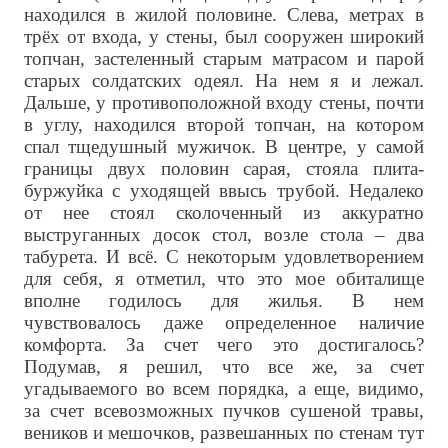
находился в жилой половине. Слева, метрах в
трёх от входа, у стены, был сооружен широкий
топчан, застеленный старым матрасом и парой
старых солдатских одеял. На нем я и лежал.
Дальше, у противоположной входу стены, почти
в углу, находился второй топчан, на котором
спал тщедушный мужичок. В центре, у самой
границы двух половин сарая, стояла плита-
буржуйка с уходящей ввысь трубой. Недалеко
от нее стоял сколоченный из аккуратно
выструганных досок стол, возле стола – два
табурета. И всё. С некоторым удовлетворением
для себя, я отметил, что это мое обиталище
вполне годилось для жилья. В нем
чувствовалось даже определенное наличие
комфорта. За счет чего это достигалось?
Подумав, я решил, что все же, за счет
угадываемого во всем порядка, а еще, видимо,
за счет всевозможных пучков сушеной травы,
веников и мешочков, развешанных по стенам тут