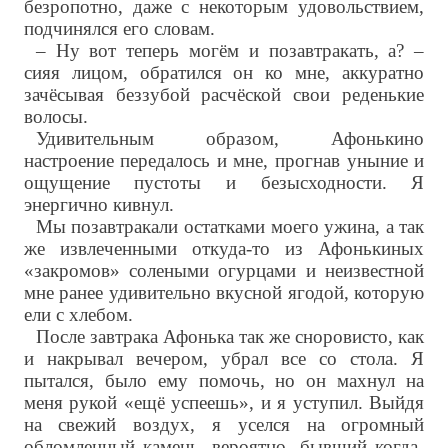
безропотно, даже с некоторым удовольствием,
подчинялся его словам.
– Ну вот теперь могём и позавтракать, а? –
сияя лицом, обратился он ко мне, аккуратно
зачёсывая беззубой расчёской свои реденькие
волосы.
Удивительным образом, Афонькино
настроение передалось и мне, прогнав уныние и
ощущение пустоты и безысходности. Я
энергично кивнул.
Мы позавтракали остатками моего ужина, а так
же извлеченными откуда-то из Афонькиных
«закромов» солеными огурцами и неизвестной
мне ранее удивительно вкусной ягодой, которую
ели с хлебом.
После завтрака Афонька так же сноровисто, как
и накрывал вечером, убрал все со стола. Я
пытался, было ему помочь, но он махнул на
меня рукой «ещё успеешь», и я уступил. Выйдя
на свежий воздух, я уселся на огромный
обломленный камень, вероятно, бывший когда-