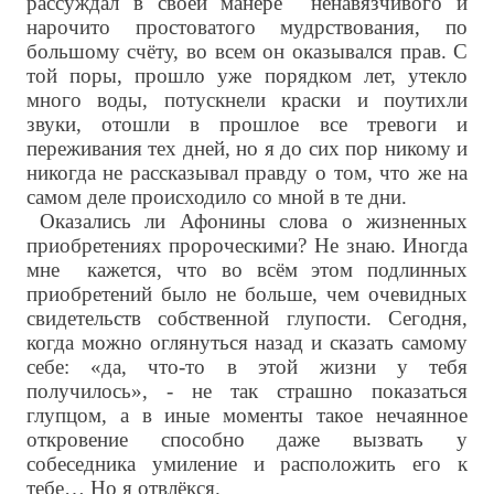
рассуждал в своей манере ненавязчивого и
нарочито простоватого мудрствования, по
большому счёту, во всем он оказывался прав. С
той поры, прошло уже порядком лет, утекло
много воды, потускнели краски и поутихли
звуки, отошли в прошлое все тревоги и
переживания тех дней, но я до сих пор никому и
никогда не рассказывал правду о том, что же на
самом деле происходило со мной в те дни.
Оказались ли Афонины слова о жизненных
приобретениях пророческими? Не знаю. Иногда
мне кажется, что во всём этом подлинных
приобретений было не больше, чем очевидных
свидетельств собственной глупости. Сегодня,
когда можно оглянуться назад и сказать самому
себе: «да, что-то в этой жизни у тебя
получилось», - не так страшно показаться
глупцом, а в иные моменты такое нечаянное
откровение способно даже вызвать у
собеседника умиление и расположить его к
тебе… Но я отвлёкся.