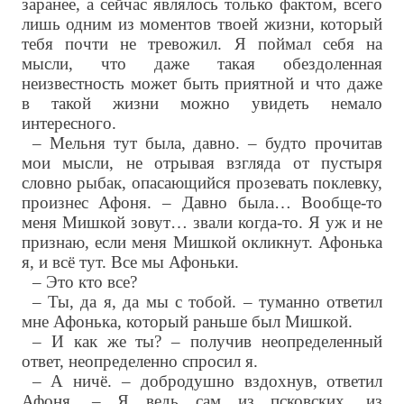
заранее, а сейчас являлось только фактом, всего
лишь одним из моментов твоей жизни, который
тебя почти не тревожил. Я поймал себя на
мысли, что даже такая обездоленная
неизвестность может быть приятной и что даже
в такой жизни можно увидеть немало
интересного.
– Мельня тут была, давно. – будто прочитав
мои мысли, не отрывая взгляда от пустыря
словно рыбак, опасающийся прозевать поклевку,
произнес Афоня. – Давно была… Вообще-то
меня Мишкой зовут… звали когда-то. Я уж и не
признаю, если меня Мишкой окликнут. Афонька
я, и всё тут. Все мы Афоньки.
– Это кто все?
– Ты, да я, да мы с тобой. – туманно ответил
мне Афонька, который раньше был Мишкой.
– И как же ты? – получив неопределенный
ответ, неопределенно спросил я.
– А ничё. – добродушно вздохнув, ответил
Афоня. – Я ведь сам из псковских, из