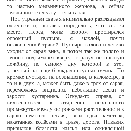
то частью мельничного жернова, а сейчас
лежавший без дела у стены сарая.
При утреннем свете я внимательно разглядывал
окрестности, пытаясь определить, что это за
место. Перед моим взором простирался
огромный пустырь с чахлой, почти
безжизненной травой. Пустырь полого и лениво
уходил от сарая вниз, а потом так же полого и
лениво поднимался вверх, образуя небольшую
ложбину, по самому дну которой в этот
утренний час еще блуждали сгустки тумана. По
кромке пустыря, на возвышении, в километре, а
то и в двух, а, может быть даже в трех от сарая,
перемежаясь виднелись небольшие лески и
заросли кустарника. Откуда-то справа, от
видневшегося в отдалении небольшого
промежутка между островками растительности к
сараю немного петляя, вела едва заметная,
накатанная колёсами в траве, дорога. Никаких
признаков близости жилья или оживленной