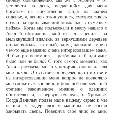
своему обыкновению, мы же с Афоней – от
усталости за день, выдавшийся для меня
богатым на впечатления. Сидя на заднем
сиденье, я, лениво откинувшись, смотрел сквозь
стекло на проплывавший мимо нас в сумерках
пейзаж. Когда мы подъезжали к месту нашего с
Афоней обиталища, мой взгляд зацепился за
мелькнувший вдалеке, за верхушками деревьев
шпиль вокзала, который, вдруг, напомнил мне о
чём-то ещё недавно очень интересовавшем меня.
Я быстро вспомнил – разборка с бандитами:
было или не было? С того самого момента, как
Афоня рассказал мне эту историю, она не давала
мне покоя. Отсутствие определённости в ответе
на интересовавший меня вопрос не позволяло
мне сложить какое-либо в большей или меньшей
степени законченное мнение о здешних
обитателях и, в первую очередь, о Хромове.
Когда Данилыч подвёз нас к нашему сараю и мы
вышли, я задержался у машины, не спеша
закрывать дверь. Повернув своё лицо ко мне,