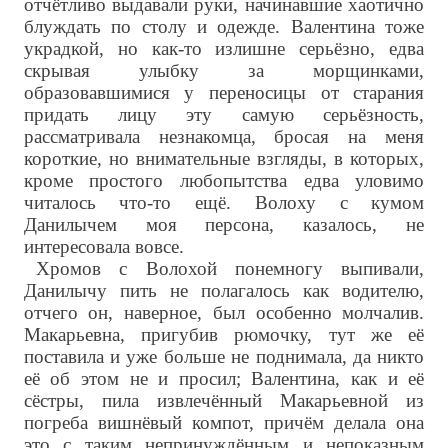
отчётливо выдавали руки, начинавшие хаотично
блуждать по столу и одежде. Валентина тоже
украдкой, но как-то излишне серьёзно, едва
скрывая улыбку за морщинками,
образовавшимися у переносицы от старания
придать лицу эту самую серьёзность,
рассматривала незнакомца, бросая на меня
короткие, но внимательные взгляды, в которых,
кроме простого любопытства едва уловимо
читалось что-то ещё. Волоху с кумом
Данилычем моя персона, казалось, не
интересовала вовсе.
Хромов с Волохой понемногу выпивали,
Данилычу пить не полагалось как водителю,
отчего он, наверное, был особенно молчалив.
Макарьевна, пригубив рюмочку, тут же её
поставила и уже больше не поднимала, да никто
её об этом не и просил; Валентина, как и её
сёстры, пила извлечённый Макарьевной из
погреба вишнёвый компот, причём делала она
это с таким непринуждённым и непоказным