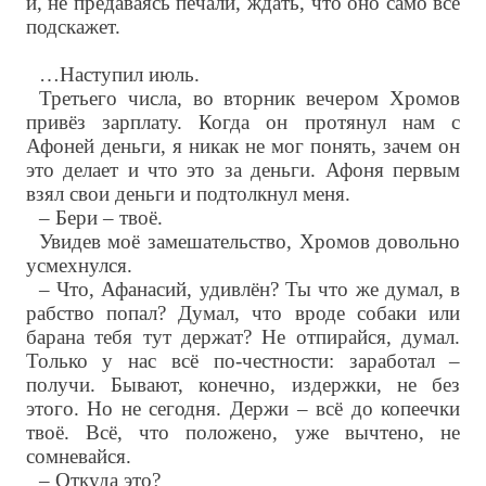
и, не предаваясь печали, ждать, что оно само всё
подскажет.
…Наступил июль.
Третьего числа, во вторник вечером Хромов
привёз зарплату. Когда он протянул нам с
Афоней деньги, я никак не мог понять, зачем он
это делает и что это за деньги. Афоня первым
взял свои деньги и подтолкнул меня.
– Бери – твоё.
Увидев моё замешательство, Хромов довольно
усмехнулся.
– Что, Афанасий, удивлён? Ты что же думал, в
рабство попал? Думал, что вроде собаки или
барана тебя тут держат? Не отпирайся, думал.
Только у нас всё по-честности: заработал –
получи. Бывают, конечно, издержки, не без
этого. Но не сегодня. Держи – всё до копеечки
твоё. Всё, что положено, уже вычтено, не
сомневайся.
– Откуда это?