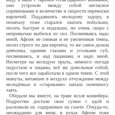
они устроили между собой негласное
соревнование в количестве и скорости переноски
кирпичей. Поддавшись молодому задору, я
поначалу тоже старался хватать побольше,
носить быстрее и подальше, но очень скоро с
непривычки выбился из сил. Посмеиваясь надо
мной, Афоня не снижая и не увеличивая темпа,
носил строго по два кирпича, то же самое делала
девчонка, одними глазами и уголками губ,
посмеиваясь, и над пацанами, и надо мной.
Несмотря на молодую прыть, немного погодя
подустали и пацаны, всё же довольные собой,
после чего все заработали в одном темпе. С этой
минуты, витавшее в воздухе отчуждение между
молодёжью и «стариками» начало понемногу
таять.
Обедали мы вместе, на траве возле конвейера.
Подростки достали свои сумки с едой и
разложили их содержимое на газете. Откуда-то,
неожиданно для меня, в руках Афони тоже