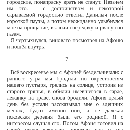
городские, понапрасну врать не станут. Незачем
им это. – с достоинством и некоторой
скрываемой гордостью ответил Данилыч после
короткой паузы, а потом неожиданно улыбнулся
мне на прощание, включил передачу и рванул по
газам.
Я чертыхнулся, виновато посмотрел на Афоню
и пошёл внутрь.
7
Всё воскресенье мы с Афоней бездельничали: с
раннего утра мы бродили по окрестностям
нашего пустыря, грелись на солнце, устроив из
старого тряпья, в обилии имевшегося в сарае,
лежанку на траве, снова бродили. Афоня целый
день без устали рассказывал мне о здешних
местах, будто именно они, а не далёкая
псковская деревня были его родиной. Я с
интересом слушал его. Потом Афоня готовил на
своей печке какую-то простую еду и мы