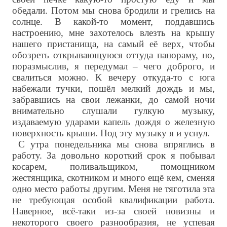
обедали. Потом мы снова бродили и грелись на
солнце. В какой-то момент, поддавшись
настроению, мне захотелось влезть на крышу
нашего пристанища, на самый её верх, чтобы
обозреть открывающуюся оттуда панораму, но,
поразмыслив, я передумал – чего доброго, и
свалиться можно. К вечеру откуда-то с юга
набежали тучки, пошёл мелкий дождь и мы,
забравшись на свои лежанки, до самой ночи
внимательно слушали гулкую музыку,
издаваемую ударами капель дождя о железную
поверхность крыши. Под эту музыку я и уснул.
С утра понедельника мы снова впряглись в
работу. За довольно короткий срок я побывал
косарем, поливальщиком, помощником
жестянщика, скотником и много ещё кем, сменяя
одно место работы другим. Меня не тяготила эта
не требующая особой квалификации работа.
Наверное, всё-таки из-за своей новизны и
некоторого своего разнообразия, не успевая