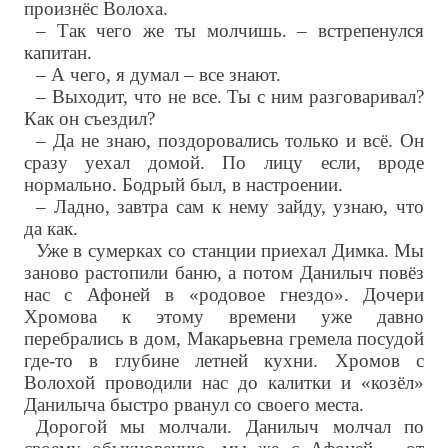
произнёс Волоха.
– Так чего же ты молчишь. – встрепенулся
капитан.
– А чего, я думал – все знают.
– Выходит, что не все. Ты с ним разговаривал?
Как он съездил?
– Да не знаю, поздоровались только и всё. Он
сразу уехал домой. По лицу если, вроде
нормально. Бодрый был, в настроении.
– Ладно, завтра сам к нему зайду, узнаю, что
да как.
Уже в сумерках со станции приехал Димка. Мы
заново растопили баню, а потом Данилыч повёз
нас с Афоней в «родовое гнездо». Дочери
Хромова к этому времени уже давно
перебрались в дом, Макарьевна гремела посудой
где-то в глубине летней кухни. Хромов с
Волохой проводили нас до калитки и «козёл»
Данилыча быстро рванул со своего места.
Дорогой мы молчали. Данилыч молчал по