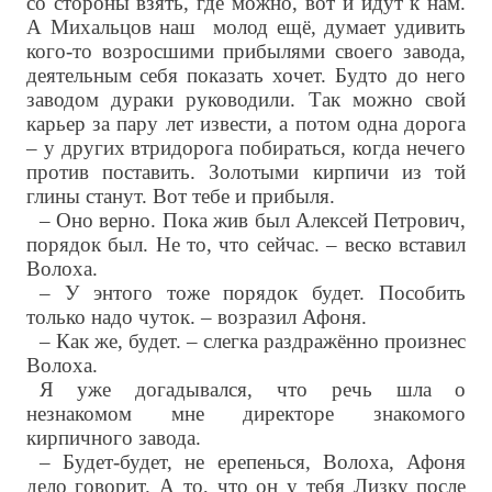
со стороны взять, где можно, вот и идут к нам.
А Михальцов наш молод ещё, думает удивить
кого-то возросшими прибылями своего завода,
деятельным себя показать хочет. Будто до него
заводом дураки руководили. Так можно свой
карьер за пару лет извести, а потом одна дорога
– у других втридорога побираться, когда нечего
против поставить. Золотыми кирпичи из той
глины станут. Вот тебе и прибыля.
– Оно верно. Пока жив был Алексей Петрович,
порядок был. Не то, что сейчас. – веско вставил
Волоха.
– У энтого тоже порядок будет. Пособить
только надо чуток. – возразил Афоня.
– Как же, будет. – слегка раздражённо произнес
Волоха.
Я уже догадывался, что речь шла о
незнакомом мне директоре знакомого
кирпичного завода.
– Будет-будет, не ерепенься, Волоха, Афоня
дело говорит. А то, что он у тебя Лизку после