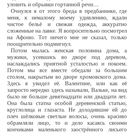
уловить и обрывки гортанной речи…
Очнулся я от этого бреда в предбаннике, где
меня, к немалому моему удивлению, ждали
чистое бельё и свежая одежда, аккуратно
сложенные на лавке. Я вопросительно посмотрел
на Афоню. Тот ничего мне не сказал, только
поощрительно подмигнул.
Потом мылась женская половина дома, а
мужики, усевшись во дворе под деревом,
наслаждались приятной усталостью и покоем.
Потом мы все вместе обедали за большим
столом, накрытым во дворе хромовского дома.
Здесь я увидел её. Валентине, или как её
запросто нередко здесь называли, Вальке, на вид
было не больше девятнадцати или двадцати лет.
Она была статна особой деревенской статью,
круглолица и глазаста. Не доходившие ей до
плеч шёлковые светлые волосы, очень красиво
обрамляли лицо, то и дело касаясь своими
кончиками маленького заострённого лисьего