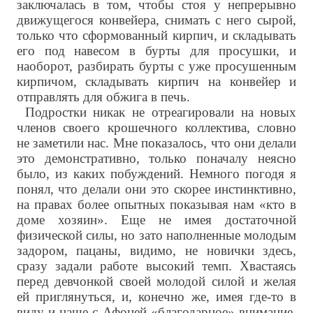
заключалась в том, чтобы стоя у непрерывно
движущегося конвейера, снимать с него сырой,
только что сформованный кирпич, и складывать
его под навесом в бурты для просушки, и
наоборот, разбирать бурты с уже просушенным
кирпичом, складывать кирпич на конвейер и
отправлять для обжига в печь.
Подростки никак не отреагировали на новых
членов своего крошечного коллектива, словно
не заметили нас. Мне показалось, что они делали
это демонстративно, только поначалу неясно
было, из каких побуждений. Немного погодя я
понял, что делали они это скорее инстинктивно,
на правах более опытных показывая нам «кто в
доме хозяин». Еще не имея достаточной
физической силы, но зато наполненные молодым
задором, пацаны, видимо, не новички здесь,
сразу задали работе высокий темп. Хвастаясь
перед девчонкой своей молодой силой и желая
ей приглянуться, и, конечно же, имея где-то в
виду и наше с Афоней «благодарное» внимание,