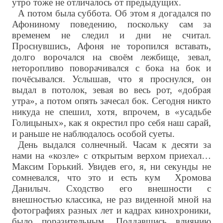
утро тоже не отличалось от предыдущих.
А потом была суббота. Об этом я догадался по
Афониному поведению, поскольку сам за
временем не следил и дни не считал.
Проснувшись, Афоня не торопился вставать,
долго ворочался на своём лежбище, зевал,
неторопливо поворачивался с бока на бок и
почёсывался. Услышав, что я проснулся, он
выдал в потолок, зевая во весь рот, «добрая
утра», а потом опять зачесал бок. Сегодня никто
никуда не спешил, хотя, впрочем, в «усадьбе
Голицыных», как я окрестил про себя наш сарай,
и раньше не наблюдалось особой суеты.
День выдался солнечный. Часам к десяти за
нами на «козле» с открытым верхом приехал…
Максим Горький. Увидев его, я, ни секунды не
сомневался, что это и есть кум Хромова
Данилыч. Сходство его внешности с
внешностью классика, не раз виденной мной на
фотографиях разных лет и кадрах кинохроники,
было поразительным. Поддавшись влиянию