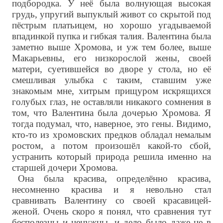
подбородка. У неё была волнующая высокая
грудь, упругий выпуклый живот со скрытой под
пёстрым платьицем, но хорошо угадываемой
впадинкой пупка и гибкая талия. Валентина была
заметно выше Хромова, и уж тем более, выше
Макарьевны, его низкорослой жены, своей
матери, суетившейся во дворе у стола, но её
смешливая улыбка с таким, ставшим уже
знакомым мне, хитрым прищуром искрящихся
голубых глаз, не оставляли никакого сомнения в
том, что Валентина была дочерью Хромова. Я
тогда подумал, что, наверное, это гены. Видимо,
кто-то из хромовских предков обладал немалым
ростом, а потом произошёл какой-то сбой,
устранить который природа решила именно на
старшей дочери Хромова.
Она была красива, определённо красива,
несомненно красива и я невольно стал
сравнивать Валентину со своей красавицей-
женой. Очень скоро я понял, что сравнения тут
бесполезны и ненужны, и дело было даже не в