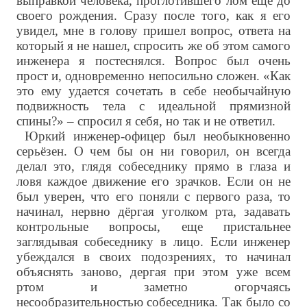
выправкой человека, проглотившего лом ещё до
своего рождения. Сразу после того, как я его
увидел, мне в голову пришел вопрос, ответа на
который я не нашел, спросить же об этом самого
инженера я постеснялся. Вопрос был очень
прост и, одновременно непосильно сложен. «Как
это ему удается сочетать в себе необычайную
подвижность тела с идеальной прямизной
спины?» – спросил я себя, но так и не ответил.
Юркий инженер-офицер был необыкновенно
серьёзен. О чем бы он ни говорил, он всегда
делал это, глядя собеседнику прямо в глаза и
ловя каждое движение его зрачков. Если он не
был уверен, что его поняли с первого раза, то
начинал, нервно дёргая уголком рта, задавать
контрольные вопросы, еще пристальнее
заглядывая собеседнику в лицо. Если инженер
убеждался в своих подозрениях, то начинал
объяснять заново, дергая при этом уже всем
ртом и заметно огорчаясь
несообразительностью собеседника. Так было со