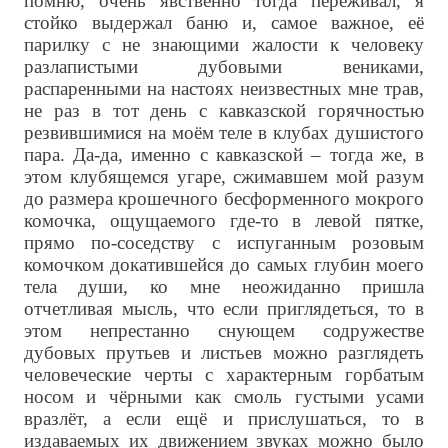
помню, очень явственно тогда переживал, я
стойко выдержал баню и, самое важное, её
парилку с не знающими жалости к человеку
разлапистыми дубовыми вениками,
распаренными на настоях неизвестных мне трав,
не раз в тот день с кавказской горячностью
резвившимися на моём теле в клубах душистого
пара. Да-да, именно с кавказской – тогда же, в
этом клубящемся угаре, сжимавшем мой разум
до размера крошечного бесформенного мокрого
комочка, ощущаемого где-то в левой пятке,
прямо по-соседству с испуганным розовым
комочком докатившейся до самых глубин моего
тела души, ко мне неожиданно пришла
отчетливая мысль, что если приглядеться, то в
этом непрестанно снующем содружестве
дубовых прутьев и листьев можно разглядеть
человеческие черты с характерным горбатым
носом и чёрными как смоль густыми усами
вразлёт, а если ещё и прислушаться, то в
издаваемых их движением звуках можно было