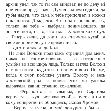
армии увёл, так то ты сам виноват, не по делу ей
претензии предъявлял. Думал сиднем сидючи, да
губы надув, что сама к тебе приползёт, в ножки
поклонится. Дождался. Вот она и поклонилась,
только не тебе – выбрала понимающего, да
энергичного, не то, что ты. – Хромов хохотнул.
– Теперь сиди, да локти до старости кусай, а
своё личное к делу не примешивай.
– Да это я так, дядь Коль.
На лице Волохи появилась странная для меня,
никак не соответствующая его настроению
улыбка во всю ширь лица. Только взгляд Волохи
немного косил куда-то в сторону и вниз. Позже,
когда я смог поближе узнать Волоху и весь
хромовский род, я понял, что эта улыбка
выражала, как ни странно, сожаление.
– Ферапонтов, я слышал, из Саратова
вернулся. – жуя лист квашеной капусты и ни к
кому конкретно не обращаясь, сказал Хромов.
– Вернулся вчера, в моё дежурство было. –