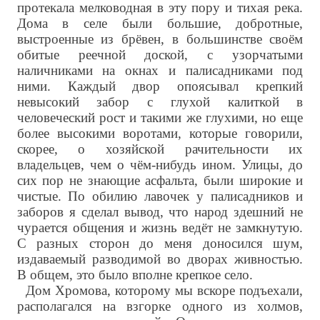
протекала мелководная в эту пору и тихая река.
Дома в селе были большие, добротные,
выстроенные из брёвен, в большинстве своём
обитые реечной доской, с узорчатыми
наличниками на окнах и палисадниками под
ними. Каждый двор опоясывал крепкий
невысокий забор с глухой калиткой в
человеческий рост и такими же глухими, но еще
более высокими воротами, которые говорили,
скорее, о хозяйской рачительности их
владельцев, чем о чём-нибудь ином. Улицы, до
сих пор не знающие асфальта, были широкие и
чистые. По обилию лавочек у палисадников и
заборов я сделал вывод, что народ здешний не
чурается общения и жизнь ведёт не замкнутую.
С разных сторон до меня доносился шум,
издаваемый разводимой во дворах живностью.
В общем, это было вполне крепкое село.
Дом Хромова, которому мы вскоре подъехали,
располагался на взгорке одного из холмов,