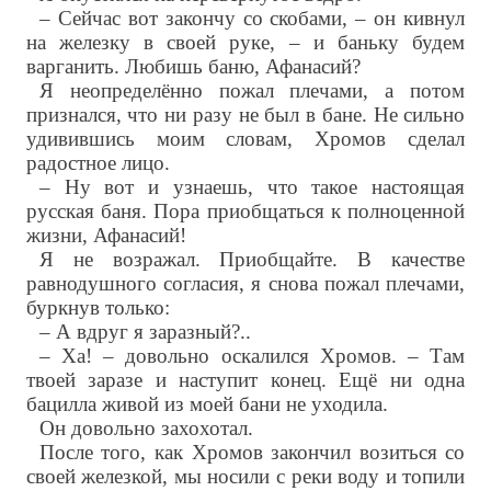
– Сейчас вот закончу со скобами, – он кивнул
на железку в своей руке, – и баньку будем
варганить. Любишь баню, Афанасий?
Я неопределённо пожал плечами, а потом
признался, что ни разу не был в бане. Не сильно
удивившись моим словам, Хромов сделал
радостное лицо.
– Ну вот и узнаешь, что такое настоящая
русская баня. Пора приобщаться к полноценной
жизни, Афанасий!
Я не возражал. Приобщайте. В качестве
равнодушного согласия, я снова пожал плечами,
буркнув только:
– А вдруг я заразный?..
– Ха! – довольно оскалился Хромов. – Там
твоей заразе и наступит конец. Ещё ни одна
бацилла живой из моей бани не уходила.
Он довольно захохотал.
После того, как Хромов закончил возиться со
своей железкой, мы носили с реки воду и топили