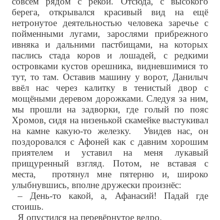
совсем рядом с рекой. Отсюда, с высокого
берега, открывался красивый вид на ещё
нетронутое деятельностью человека заречье с
пойменными лугами, зарослями прибрежного
ивняка и дальними пастбищами, на которых
паслись стада коров и лошадей, с редкими
островками кустов орешника, видневшимися то
тут, то там. Оставив машину у ворот, Данилыч
ввёл нас через калитку в тенистый двор с
мощёными деревом дорожками. Следуя за ним,
мы прошли на задворки, где голый по пояс
Хромов, сидя на низенькой скамейке выстукивал
на камне какую-то железку. Увидев нас, он
поздоровался с Афоней как с давним хорошим
приятелем и уставил на меня лукавый
прищуренный взгляд. Потом, не вставая с
места, протянул мне пятерню и, широко
улыбнувшись, вполне дружески произнёс:
– День-то какой, а, Афанасий! Падай где
стоишь.
Я опустился на перевёрнутое ведро.