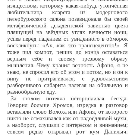
изяществом, которому какая-нибудь утончённая
любительница кларета из модернового
петербуржского салона позавидовала бы своей
метафизической декадентской завистью цвета
пляшущей на звёздных углях вечности ночи,
успев перед падением от увиденного в обморок
воскликнуть: «Ах, как это трансцедентно!». Я
тоже пил компот, решив до конца оставаться
верным себе и своему трезвому образу
мышления. Чему хранил верность Афоня, я не
знаю, не спросил его об этом и потом, но и он к
вину не притрагивался, с удовольствием
разборчивого сибарита налегая на обильную и
разнообразную еду.
За столом потекла неторопливая беседа.
Говорил больше Хромов, изредка в разговор
вставляли слово Волоха или Афоня, от которого
никто не отмахивался как от надоедливой мухи,
а наоборот, слушали с интересом и вниманием;
совсем редко открывал рот кум Данилыч.