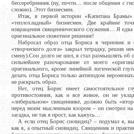
бессеребренник (ну, почти… после общения с гн
сложно). Этот бизнесмен.
Итак, в первой истории «Капитана Брамы»
«теплохладный» бизнесмен. Две крайние то
извращения священнического служения… Я едва н
оригинальное сюжетное решение!
Набросал образ отца Бориса в черновик и 
«творческого долга» закрыл тетрадку, решив не
смену).Сон долго не шел, я стал размышлять об 
сильнейшее разочарование от моего «оригин
оригинального, кроме линейной логической глупо
делать отца Бориса только антиподом иеромонаха
не раскрыть образ.
Нет, отец Борис имеет самостоятельное г
противостояния, как и все живое, он не укла
«либеральном» священнике, должно быть «вто
перед моим мысленным взором – он смотрел на м
загадка, не так я прост, как кажусь…
А если отец Борис сновидец? – подумал я, в
как я, а опытный сновидец. Священник и практи