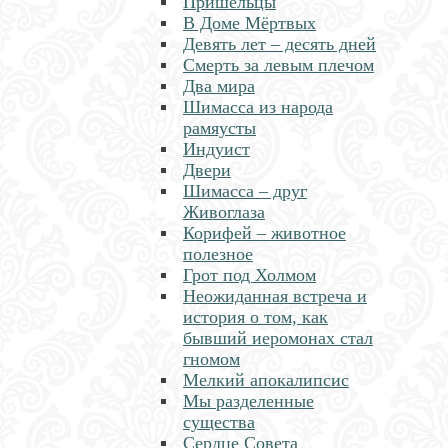
Пришельцы
В Доме Мёртвых
Девять лет – десять дней
Смерть за левым плечом
Два мира
Шимасса из народа
рамяусты
Индуист
Двери
Шимасса – друг
Живоглаза
Корифей – животное
полезное
Грот под Холмом
Неожиданная встреча и
история о том, как
бывший иеромонах стал
гномом
Мелкий апокалипсис
Мы разделенные
существа
Сердце Совета