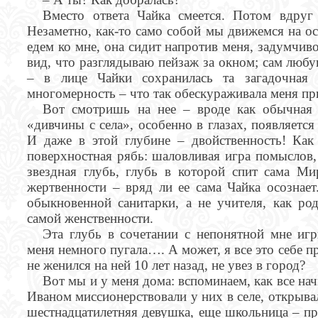
Вместо ответа Чайка смеется. Потом вдруг
Незаметно, как-то само собой мы движемся на ос
едем ко мне, она сидит напротив меня, задумчиво
вид, что разглядываю пейзаж за окном; сам люб
– в лице Чайки сохранилась та загадочная 
многомерность – что так обескураживала меня пр
Вот смотришь на нее – вроде как обычная 
«дивчины с села», особенно в глазах, появляется
И даже в этой глубине – двойственность! Ка
поверхностная рябь: шаловливая игра помыслов,
звездная глубь, глубь в которой спит сама Ми
жертвенности – вряд ли ее сама Чайка осознае
обыкновенной санитарки, а не учителя, как ро
самой женственности.
Эта глубь в сочетании с непонятной мне игр
меня немного пугала…. А может, я все это себе пр
не женился на ней 10 лет назад, не увез в город?
Вот мы и у меня дома: вспоминаем, как все нач
Иваном миссионерствовали у них в селе, открыва
шестнадцатилетняя девушка, еще школьница – пр