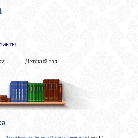
а
такты
ки
Детский зал
ка
Вадим Булычёв
Два мира
Охота за Живоглазом
Глава 12