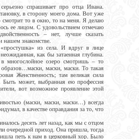
 серьезно спрашивает про отца Ивана.
тановку, в сторону моего дома. Вот уже
 смотрит то в окно, то на меня. Я делаю
уюсь ее лицом. С удовольствием отмечаю
двойственность – нет, лучше сказать
и нашем знакомстве.
«простушка» из села. И вдруг в лице
 неожиданная, как бы затаенная глубина.
к в многослойное озеро смотришь – то
 образов…маски, маски, маски. То такая
ровая Женственность; там великая сила
т. Быть может, выбранная ею профессия
дители, вот возможное проявление этой
ивостью (маски, маски, маски…) всегда
идумал, в качестве оправдания за то, что
иналось десять лет назад, как мы с отцом
ли очередной приход. Она пришла, тогда
ишла петь к нам в церковный хор. Было