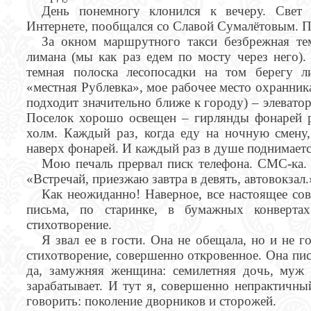
День понемногу клонился к вечеру. Свет
Интернете, пообщался со Славой Сумалётовым. 
За окном маршрутного такси безбрежная тем
лимана (мы как раз едем по мосту через него).
темная полоска лесопосадки на том берегу ли
«местная Рублевка», мое рабочее место охранник
подходит значительно ближе к городу) – элеватор
Поселок хорошо освещен – гирлянды фонарей 
холм. Каждый раз, когда еду на ночную смен
наверх фонарей. И каждый раз в душе поднимаетс
Мою печаль прервал писк телефона. СМС-ка. 
«Встречай, приезжаю завтра в девять, автовокзал.
Как неожиданно! Наверное, все настоящее с
письма, по старинке, в бумажных конверт
стихотворение.
Я звал ее в гости. Она не обещала, но и не 
стихотворение, совершенно откровенное. Она писа
да, замужняя женщина: семилетняя дочь, муж
зарабатывает. И тут я, совершенно непрактичны
говорить: поколение дворников и сторожей.