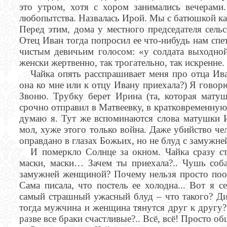
это утром, хотя с хором занимались вечерами
любопытства. Назвалась Ирой. Мы с батюшкой как
Перед этим, дома у местного председателя сель
Отец Иван тогда попросил ее что-нибудь нам спет
чистым девичьим голосом: «у солдата выходно
женски жертвенно, так трогательно, так искренне.
Чайка опять расспрашивает меня про отца Ив
она ко мне или к отцу Ивану приехала?) Я говорю
Звоню. Трубку берет Ирина (та, которая матуш
срочно отправил в Матвеевку, в кратковременную
думаю я. Тут же вспоминаются слова матушки
мол, хуже этого только война. Даже убийство че
оправдано в глазах Божьих, но не блуд с замужн
И померкло Солнце за окном. Чайка сразу ст
маски, маски… Зачем ты приехала?.. Чушь соба
замужней женщиной? Почему нельзя просто пооб
Сама писала, что постель ее холодна... Вот я с
самый страшный ужасный блуд – что такого? Ди
тогда мужчина и женщина тянутся друг к другу? 
разве все браки счастливые?.. Всё, всё! Просто об