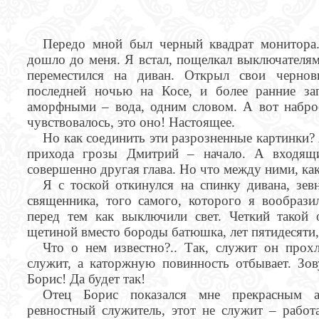
Передо мной был черный квадрат монитора.
дошло до меня. Я встал, пощелкал выключателями
переместился на диван. Открыл свои чернов
последней ночью на Косе, и более ранние за
аморфными – вода, одним словом. А вот набр
чувствовалось, это оно! Настоящее.
Но как соединить эти разрозненные картинки
прихода грозы Дмитрий – начало. А входящ
совершенно другая глава. Но что между ними, как
Я с тоской откинулся на спинку дивана, зев
священника, того самого, которого я вообрази
перед тем как выключили свет. Четкий такой 
щетиной вместо бороды батюшка, лет пятидесяти,
Что о нем известно?.. Так, служит он прох
служит, а каторжную повинность отбывает. Зову
Борис! Да будет так!
Отец Борис показался мне прекрасным а
ревностный служитель, этот не служит – работа