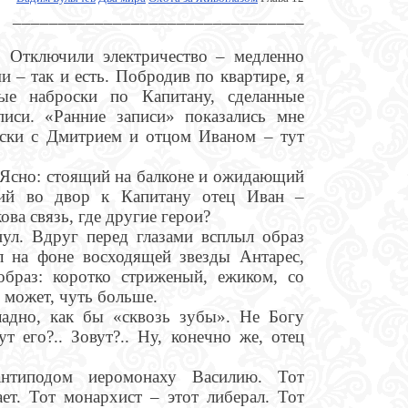
________________________________
 Отключили электричество – медленно
 – так и есть. Побродив по квартире, я
ые наброски по Капитану, сделанные
писи. «Ранние записи» показались мне
оски с Дмитрием и отцом Иваном – тут
? Ясно: стоящий на балконе и ожидающий
ий во двор к Капитану отец Иван –
ова связь, где другие герои?
нул. Вдруг перед глазами всплыл образ
л на фоне восходящей звезды Антарес,
образ: коротко стриженый, ежиком, со
 может, чуть больше.
ладно, как бы «сквозь зубы». Не Богу
т его?.. Зовут?.. Ну, конечно же, отец
нтиподом иеромонаху Василию. Тот
ет. Тот монархист – этот либерал. Тот