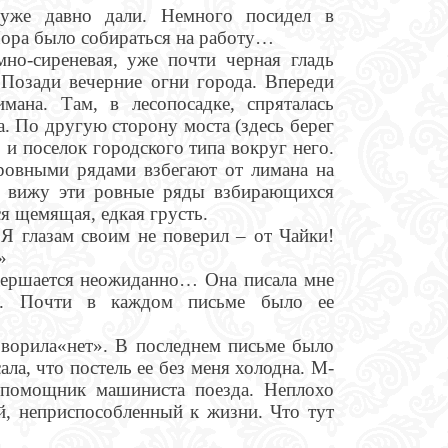
 уже давно дали. Немного посидел в
Пора было собираться на работу…
но-сиреневая, уже почти черная гладь
 Позади вечерние огни города. Впереди
мана. Там, в лесопосадке, спряталась
а. По другую сторону моста (здесь берег
 и поселок городского типа вокруг него.
ровными рядами взбегают от лимана на
у, вижу эти ровные ряды взбирающихся
я щемящая, едкая грусть.
Я глазам своим не поверил – от Чайки!
»
овершается неожиданно… Она писала мне
ах. Почти в каждом письме было ее
говорила«нет». В последнем письме было
ла, что постель ее без меня холодна. М-
 помощник машиниста поезда. Неплохо
й, неприспособленный к жизни. Что тут