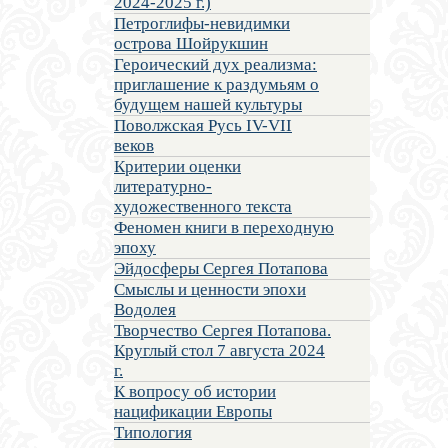
2024-2025 г.)
Петроглифы-невидимки
острова Шойрукшин
Героический дух реализма:
приглашение к раздумьям о
будущем нашей культуры
Поволжская Русь IV-VII
веков
Критерии оценки
литературно-
художественного текста
Феномен книги в переходную
эпоху
Эйдосферы Сергея Потапова
Смыслы и ценности эпохи
Водолея
Творчество Сергея Потапова.
Круглый стол 7 августа 2024
г.
К вопросу об истории
нацификации Европы
Типология