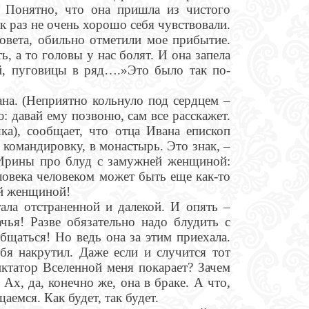
. Понятно, что она пришла из чистого
 раз не очень хорошо себя чувствовали.
совета, обильно отметили мое прибытие.
ь, а то головы у нас болят. И она запела
й, пуговицы в ряд….»Это было так по-
ана. (Неприятно кольнуло под сердцем –
: давай ему позвоню, сам все расскажет.
ка), сообщает, что отца Ивана епископ
 командировку, в монастырь. Это знак, –
 Ирины про блуд с замужней женщиной:
ловека человеком может быть еще как-то
ей женщиной!
ала отстраненной и далекой. И опять –
чья! Разве обязательно надо блудить с
щаться! Но ведь она за этим приехала.
ебя накрутил. Даже если и случится тот
ктатор Вселенной меня покарает? Зачем
Ах, да, конечно же, она в браке. А что,
щаемся. Как будет, так будет.