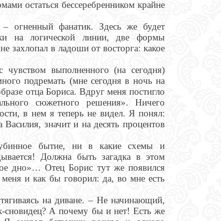
омами остаться бессеребренником крайне
 – огненный фанатик. Здесь же будет
чки на логической линии, две формы
е захлопал в ладоши от восторга: какое
с чувством выполненного (на сегодня)
много подремать (мне сегодня в ночь на
образе отца Бориса. Вдруг меня постигло
ального сюжетного решения». Ничего
сти, в нем я теперь не видел. Я понял:
 Василия, значит и на десять процентов
лубинное бытие, ни в какие схемы и
дывается! Должна быть загадка в этом
рое дно»… Отец Борис тут же появился
еня и как бы говорил: да, во мне есть
ытягиваясь на диване. – Не начинающий,
к-сновидец? А почему бы и нет! Есть же