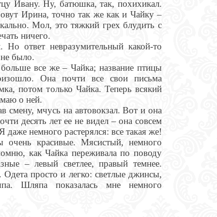
цу Ивану. Ну, батюшка, так, похихикал.
зовут Ирина, точно так же как и Чайку –
кально. Мол, это тяжкий грех блудить с
чать ничего.
л. Но ответ невразумительный какой-то
 не было.
 больше все же – Чайка; название птицы
оизошло. Она почти все свои письма
мка, потом только Чайка. Теперь всякий
умаю о ней.
в смену, мчусь на автовокзал. Вот и она
очти десять лет ее не видел – она совсем
Я даже немного растерялся: все такая же!
ы очень красивые. Мясистый, немного
помню, как Чайка переживала по поводу
азные – левый светлее, правый темнее.
 Одета просто и легко: светлые джинсы,
япа. Шляпа показалась мне немного