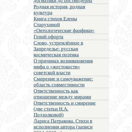
догматики до постмодерна
Родная история, родная
культура
Книга стихов Елены
Старухиной
«Онтологические фанфики»
Гений офорта
Слово, устремлённое в
Запределье: русская
космическая поэтика
О причинах возникновения
мифа о «жестокости»
советской власти
Смирение и самоуважение:
область совместимости
Ответственность как
отношение между мирами
Ответственность и смирение
(две статьи Н.А.
Подзолковой)
Лариса Патракова. Стихи в
исполнении автора (записи