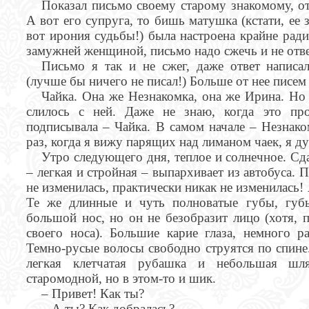
Показал письмо своему старому знакомому, от
А вот его супруга, то бишь матушка (кстати, ее 
вот ирония судьбы!) была настроена крайне ради
замужней женщиной, письмо надо сжечь и не отве
Письмо я так и не сжег, даже ответ написа
(лучше бы ничего не писал!) Больше от нее писем
Чайка. Она же Незнакомка, она же Ирина. Но
слилось с ней. Даже не знаю, когда это пр
подписывала – Чайка. В самом начале – Незнако
раз, когда я вижу парящих над лиманом чаек, я д
Утро следующего дня, теплое и солнечное. Сда
– легкая и стройная – выпархивает из автобуса. П
не изменилась, практически никак не изменилась! 
Те же длинные и чуть полноватые губы, губ
большой нос, но он не безобразит лицо (хотя, 
своего носа). Большие карие глаза, немного р
Темно-русые волосы свободно струятся по спине.
легкая клетчатая рубашка и небольшая шл
старомодной, но в этом-то и шик.
– Привет! Как ты?
– А ты? Как добралась?