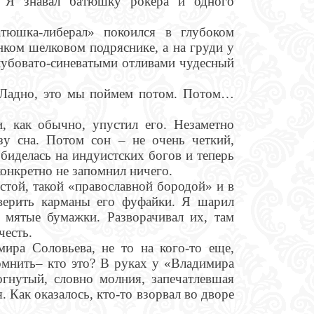
. Я знавал батюшку рокера и одного
тюшка-либерал» покоился в глубоком
нком шелковом подряснике, а на груди у
олубовато-синеватыми отливами чудесный
? Ладно, это мы поймем потом. Потом…
, как обычно, упустил его. Незаметно
зу сна. Потом сон – не очень четкий,
обиделась на индуистских богов и теперь
конкретно не запомнил ничего.
стой, такой «православной бородой» и в
оверить карманы его фуфайки. Я шарил
 мятые бумажки. Разворачивал их, там
честь.
ира Соловьева, не то на кого-то еще,
омнить– кто это? В руках у «Владимира
гнутый, словно молния, запечатлевшая
. Как оказалось, кто-то взорвал во дворе