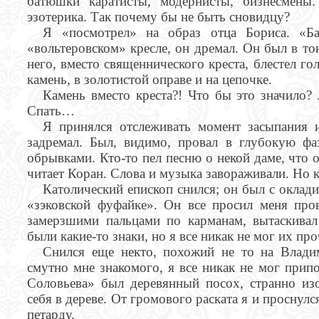
батюшки каратисты, модернисты, бизнесмены
эзотерика. Так почему бы не быть сновидцу?
Я «посмотрел» на образ отца Бориса. «Ба
«вольтеровском» кресле, он дремал. Он был в то
него, вместо священнического креста, блестел г
камень, в золотистой оправе и на цепочке.
Камень вместо креста?! Что бы это значило
Спать…
Я принялся отслеживать момент засыпания и
задремал. Был, видимо, провал в глубокую фа
обрывками. Кто-то пел песню о некой даме, что 
читает Коран. Слова и музыка завораживали. Но 
Католический епископ снился; он был с оклади
«зэковской фуфайке». Он все просил меня пр
замерзшими пальцами по карманам, вытаскивал
были какие-то знаки, но я все никак не мог их про
Снился еще некто, похожий не то на Владим
смутно мне знакомого, я все никак не мог прип
Соловьева» был деревянный посох, странно изо
себя в дереве. От громового раската я и проснулся
петарду.