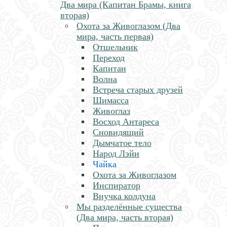
Два мира (Капитан Брамы, книга
вторая)
Охота за Живоглазом (Два
мира, часть первая)
Отшельник
Переход
Капитан
Волна
Встреча старых друзей
Шимасса
Живоглаз
Восход Антареса
Сновидящий
Дымчатое тело
Народ Лэйи
Чайка
Охота за Живоглазом
Инспиратор
Внучка колдуна
Мы разделённые существа
(Два мира, часть вторая)