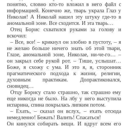
понятно, словно кто-то вложил в него файл с
информацией. Конечно же, тварь украла Глаз у
Николая! А Николай нашел эту штуку где-то в
аномальной зоне. Все сходится. И эта тварь…
Отец Борис схватился руками за голову и
вскочил:
– Все, все! – крикнул он злобно в пустоту, – я
не желаю больше ничего знать об этой твари,
Глазе, аномальной зоне, Николае, ни-че-го… –
он закрыл себе рукой рот. – Тише, услышат…
Боже, я схожу с ума. И это я, я, сторонник
прагматического подхода к жизни, религии,
духовным практикам. Допрактиковался,
сновидец…
Отцу Борису стало страшно, так страшно ему
еще никогда не было. На лбу у него выступила
испарина, спина покрылась липким потом.
– Ехать, – сказал он вслух, – ехать отсюда
немедленно! Бежать! Валить! Спасаться!
Он кинулся собирать вещи. И вдруг всем его