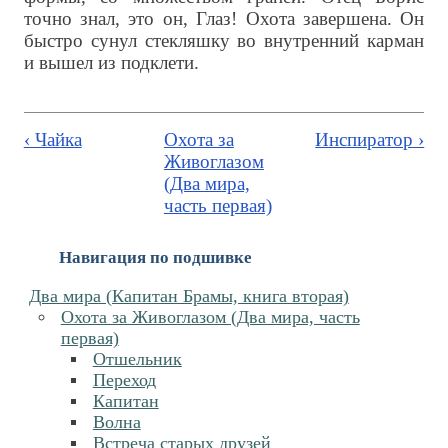
точно знал, это он, Глаз! Охота завершена. Он
быстро сунул стекляшку во внутренний карман
и вышел из подклети.
‹ Чайка
Охота за
Инспиратор ›
Живоглазом
(Два мира,
часть первая)
Навигация по подшивке
Два мира (Капитан Брамы, книга вторая)
Охота за Живоглазом (Два мира, часть
первая)
Отшельник
Переход
Капитан
Волна
Встреча старых друзей