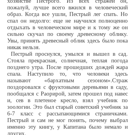
хозяйстве Пестрого. Из всех стражей он,
пожалуй, лучше всего вжился в человеческий
образ. Когда все ушли, Пестрый лег спать. Но
спал он недолго: еще не научился полноценно
отдыхать в человеческом мире и к тому же он
сильно скучал по своему древесному облику.
Увы, принять древесный облик здесь было пока
никак нельзя.
Пестрый проснулся, умылся и вышел в сад.
Стояла прекрасная, солнечная, теплая погода
позднего утра. После прошедших дождей жара
спала. Наступило то, что человеки здесь
называют «бархатным сезоном».Страж
поздоровался с фруктовыми деревьями в саду,
пообщался с Раорирой, затем прошел под навес
и, сев в плетеное кресло, взял учебник по
зоологии. Это был старый советский учебник за
6-7 класс с рассыпающимися страничками.
Пестрый и сам не мог понять, почему выбрал
именно эту книгу, у Капитана было немало и
других.