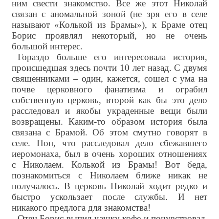
ним свести знакомство. Все же этот Николай
связан с аномальной зоной (не зря его в селе
называют «Колькой из Брамы»), к Браме отец
Борис проявлял некоторый, но не очень
большой интерес.
Гораздо больше его интересовала история,
происшедшая здесь почти 10 лет назад. С двумя
священниками – один, кажется, сошел с ума на
почве церковного фанатизма и ограбил
собственную церковь, второй как бы это дело
расследовал и якобы украденные вещи были
возвращены. Каким-то образом история была
связана с Брамой. Об этом смутно говорят в
селе. Поп, что расследовал дело сбежавшего
иеромонаха, был в очень хороших отношениях
с Николаем. Колькой из Брамы! Вот беда,
познакомиться с Николаем ближе никак не
получалось. В церковь Николай ходит редко и
быстро ускользает после службы. И нет
никакого предлога для знакомства!
Отец Борис выпил чашку кофе и почувствовал,