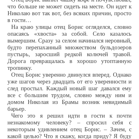
что больше не может сидеть на месте. Он идет к
Николаю вот так вот, без всяких причин, просто
в гости…
На краю улицы отец Борис огляделся, словно
опасаясь «хвоста» за собой. Село казалось
вымершим. Сразу за селом начинался неровный,
будто перепаханный множеством бульдозеров
пустырь, заросший редкой колючей травой.
Дорога превращалась в хорошо утоптанную
тропинку.
Отец Борис уверенно двинулся вперед. Однако
уже шагов через двадцать от его уверенности и
след простыл. Каждый новый шаг давался ему
все с большим трудом, словно между ним и
домом Николая из Брамы возник невидимый
барьер.
Чего это я решил идти в гости к почти
незнакомому человеку? – спросил себя с
некоторым удивлением отец Борис. – Зачем, с
какой целью? Что я скажу, когда приду? Я буду