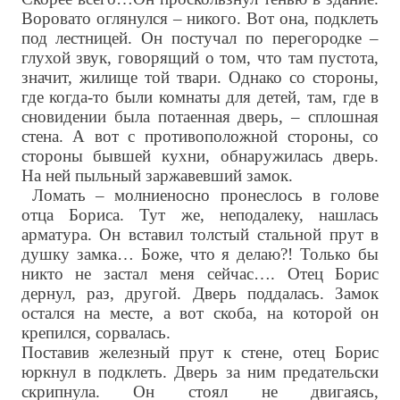
Воровато оглянулся – никого. Вот она, подклеть
под лестницей. Он постучал по перегородке –
глухой звук, говорящий о том, что там пустота,
значит, жилище той твари. Однако со стороны,
где когда-то были комнаты для детей, там, где в
сновидении была потаенная дверь, – сплошная
стена. А вот с противоположной стороны, со
стороны бывшей кухни, обнаружилась дверь.
На ней пыльный заржавевший замок.
Ломать – молниеносно пронеслось в голове
отца Бориса. Тут же, неподалеку, нашлась
арматура. Он вставил толстый стальной прут в
душку замка… Боже, что я делаю?! Только бы
никто не застал меня сейчас…. Отец Борис
дернул, раз, другой. Дверь поддалась. Замок
остался на месте, а вот скоба, на которой он
крепился, сорвалась.
Поставив железный прут к стене, отец Борис
юркнул в подклеть. Дверь за ним предательски
скрипнула. Он стоял не двигаясь,