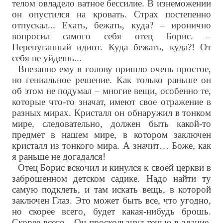
телом овладело ватное бессилие. В изнеможении
он опустился на кровать. Страх постепенно
отпускал... Ехать, бежать, куда? – иронично
вопросил самого себя отец Борис. –
Перепуганный идиот. Куда бежать, куда?! От
себя не уйдешь...
Внезапно ему в голову пришло очень простое,
но гениальное решение. Как только раньше он
об этом не подумал – многие вещи, особенно те,
которые что-то значат, имеют свое отражение в
разных мирах. Кристалл он обнаружил в тонком
мире, следовательно, должен быть какой-то
предмет в нашем мире, в котором заключен
кристалл из тонкого мира. А значит… Боже, как
я раньше не догадался!
Отец Борис вскочил и кинулся к своей церкви в
заброшенном детском садике. Надо найти ту
самую подклеть, и там искать вещь, в которой
заключен Глаз. Это может быть все, что угодно,
но скорее всего, будет какая-нибудь брошь.
Скорее всего…Он проскользнул тенью в здание.