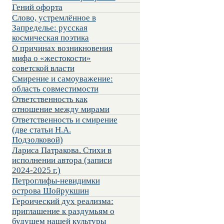
Гений офорта
Слово, устремлённое в
Запределье: русская
космическая поэтика
О причинах возникновения
мифа о «жестокости»
советской власти
Смирение и самоуважение:
область совместимости
Ответственность как
отношение между мирами
Ответственность и смирение
(две статьи Н.А.
Подзолковой)
Лариса Патракова. Стихи в
исполнении автора (записи
2024-2025 г.)
Петроглифы-невидимки
острова Шойрукшин
Героический дух реализма:
приглашение к раздумьям о
будущем нашей культуры