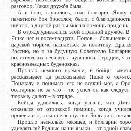
разговор. Такая дружба была.
А в бою, случилось, спас болгарин Яшку о
памятного боя бросился, было, с благодарност
ничего, в другой раз ты мне на помощь придешь.
В отряде удивлялись этой странной дружбе. В 
Яшке нет и восемнадцати. Попов – большевик с
царской тюрьме насидеться за политику. Дралс
Россию, но и за будущую Советскую Болгарию
политических несилен, а чувствовал сердцем, что
краснозвездных буденовках.
Прошло немного времени, и бойцы замети
рассказывает да рассказывает Яшке о чем-то
Поначалу и понимать его не всякий мог, а Ор
болгарина не за что – не успел он как следует
тюрьме, да вот – в отряде.
Бойцы удивились, когда узнали, что Дми
отказался от отцовской помощи, когда училс
проклял его, а сын не вернулся в Болгарию, остал
Прошло несколько месяцев, и болгарин хор
удивляться? Родные наши языки – от одной слав