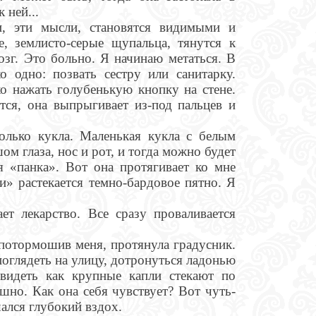
 ней...
, эти мысли, становятся видимыми и
, землисто-серые щупальца, тянутся к
озг. Это больно. Я начинаю метаться. В
 одно: позвать сестру или санитарку.
ко нажать голубенькую кнопку на стене.
тся, она выпрыгивает из-под пальцев и
только кукла. Маленькая кукла с белым
м глаза, нос и рот, и тогда можно будет
я «панка». Вот она протягивает ко мне
» растекается темно-бардовое пятно. Я
ает лекарство. Все сразу проваливается
 потормошив меня, протянула градусник.
поглядеть на улицу, дотронуться ладонью
увидеть как крупные капли стекают по
шно. Как она себя чувствует? Вот чуть-
ался глубокий вздох.