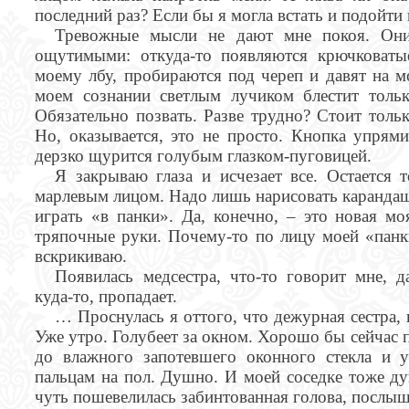
последний раз? Если бы я могла встать и подойти к
Тревожные мысли не дают мне покоя. Они
ощутимыми: откуда-то появляются крючковатые
моему лбу, пробираются под череп и давят на м
моем сознании светлым лучиком блестит только
Обязательно позвать. Разве трудно? Стоит толь
Но, оказывается, это не просто. Кнопка упрями
дерзко щурится голубым глазком-пуговицей.
Я закрываю глаза и исчезает все. Остается 
марлевым лицом. Надо лишь нарисовать карандашо
играть «в панки». Да, конечно, – это новая мо
тряпочные руки. Почему-то по лицу моей «панки
вскрикиваю.
Появилась медсестра, что-то говорит мне, д
куда-то, пропадает.
… Проснулась я оттого, что дежурная сестра,
Уже утро. Голубеет за окном. Хорошо бы сейчас 
до влажного запотевшего оконного стекла и 
пальцам на пол. Душно. И моей соседке тоже ду
чуть пошевелилась забинтованная голова, послыш