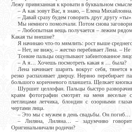
Лежу привязанная к кровати в буквальном смысле
– А как зовут Вас, я знаю, – Елена Михайловна
– Давай сразу будем говорить друг другу «ты»
Мы немного помолчали. Потом снова заговори
– Любопытная вещь получается – лежим рядом и
Какая ты внешне?
Я начинаю что-то мямлить: рост выше среднего,
– Нет, не вижу, – жестко перебивает Лена. – Не
Тонкие пальцы ощупывают забинтованное лицо
– А я… Хочешь посмотреть какая я … была?
Лена начинает шарить вокруг себя, тянется 
резко распахивает дверцу. Нервно перебирает п
большого коричневого планшета. Щелкает кнопка
Шуршит целлофан. Пальцы быстро разворачив
краям фотографии смотрят на меня веселые 
петлицами летчика, блондин с озорными глаз
чертами лица.
– Это мы с мужем в день свадьбы. Он погиб…
– Лиляна, Лиляна… – задумчиво говорит
Оригинальничали родичи?