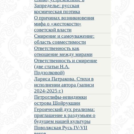
Запределье: русская
космическая поэтика
О причинах возникновения
мифа о «жестокости»
советской власти
Смирение и самоуважение:
область совместимости
Ответственность как
отношение между мирами
Ответственность и смирение
(две статьи Н.А.
Подзолковой)
Лариса Патракова. Стихи в
исполнении автора (записи
2024-2025 г.)
Петроглифы-невидимки
острова Шойрукшин
Героический дух реализма:
приглашение к раздумьям о
будущем нашей культуры
Поволжская Русь IV-VII
веков