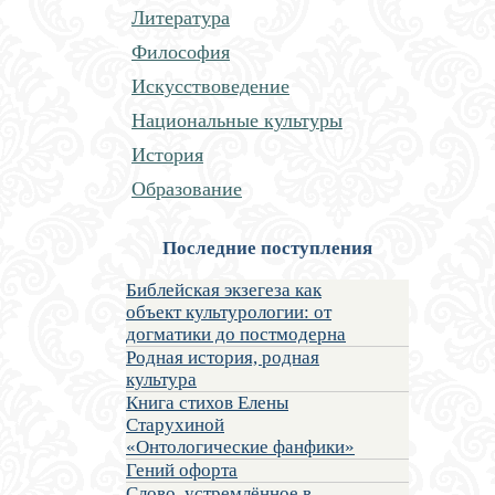
Литература
Философия
Искусствоведение
Национальные культуры
История
Образование
Последние поступления
Библейская экзегеза как
объект культурологии: от
догматики до постмодерна
Родная история, родная
культура
Книга стихов Елены
Старухиной
«Онтологические фанфики»
Гений офорта
Слово, устремлённое в