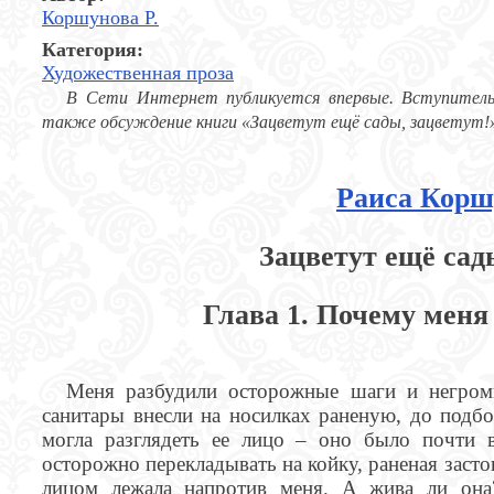
Коршунова Р.
Категория:
Художественная проза
В Сети Интернет публикуется впервые. Вступительн
также обсуждение книги «Зацветут ещё сады, зацветут!»
Раиса Корш
Зацветут ещё сады
Глава 1. Почему меня
Меня разбудили осторожные шаги и негромк
санитары внесли на носилках раненую, до подб
могла разглядеть ее лицо – оно было почти 
осторожно перекладывать на койку, раненая засто
лицом лежала напротив меня. А жива ли она