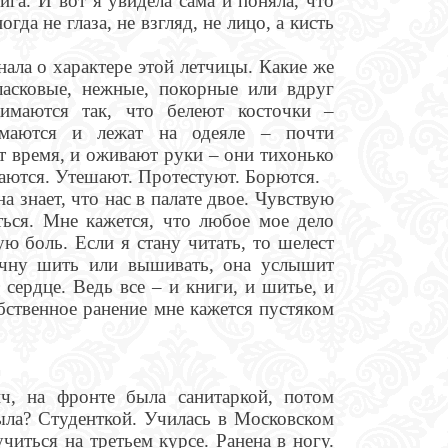
га. И вот я увидела сама и поняла, что
да не глаза, не взгляд, не лицо, а кисть
ала о характере этой летчицы. Какие же
ласковые, нежные, покорные или вдруг
имаются так, что белеют косточки –
имаются и лежат на одеяле – почти
 время, и оживают руки – они тихонько
чаются. Утешают. Протестуют. Борются.
а знает, что нас в палате двое. Чувствую
ться. Мне кажется, что любое мое дело
ю боль. Если я стану читать, то шелест
ачну шить или вышивать, она услышит
 сердце. Ведь все – и книги, и шитье, и
обственное ранение мне кажется пустяком
ч, на фронте была санитаркой, потом
ла? Студенткой. Училась в Московском
читься на третьем курсе. Ранена в ногу.