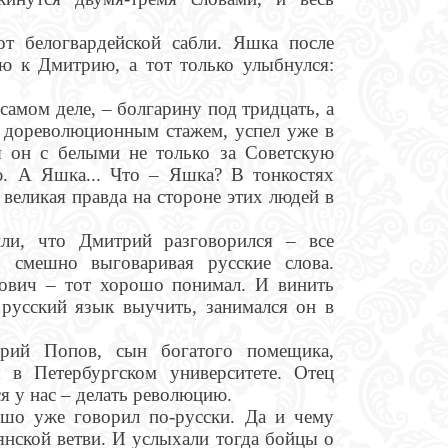
т белогвардейской сабли. Яшка после
ью к Дмитрию, а тот только улыбнулся:
самом деле, – болгарину под тридцать, а
 дореволюционным стажем, успел уже в
я он с белыми не только за Советскую
. А Яшка... Что – Яшка? В тонкостях
 великая правда на стороне этих людей в
ли, что Дмитрий разговорился – все
, смешно выговаривая русские слова.
лович – тот хорошо понимал. И винить
 русский язык выучить, занимался он в
трий Попов, сын богатого помещика,
я в Петербургском университете. Отец
ся у нас – делать революцию.
ошо уже говорил по-русски. Да и чему
янской ветви. И услыхали тогда бойцы о