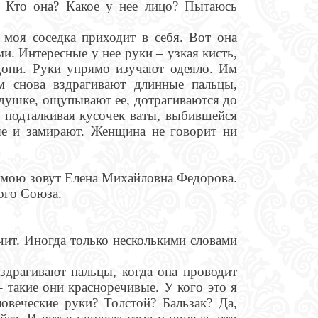
? Кто она? Какое у нее лицо? Пытаюсь
моя соседка приходит в себя. Вот она
и. Интересные у нее руки – узкая кисть,
дони. Руки упрямо изучают одеяло. Им
ом снова вздрагивают длинные пальцы,
одушке, ощупывают ее, дотрагиваются до
, подталкивая кусочек ваты, выбившейся
ые и замирают. Женщина не говорит ни
у мою зовут Елена Михайловна Федорова.
ого Союза.
чит. Иногда только несколькими словами
здрагивают пальцы, когда она проводит
 такие они красноречивые. У кого это я
овеческие руки? Толстой? Бальзак? Да,