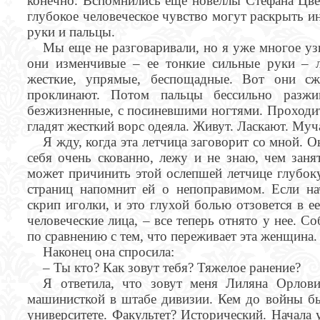
конечно. Вспомнились еще новеллы Стефана Цвей
глубокое человеческое чувство могут раскрыть иног
руки и пальцы.
Мы еще не разговаривали, но я уже многое узн
они изменчивые – ее тонкие сильные руки – 
жесткие, упрямые, беспощадные. Вот они сж
проклинают. Потом пальцы бессильно разж
безжизненные, с посиневшими ногтями. Проходит
гладят жесткий ворс одеяла. Живут. Ласкают. Му
Я жду, когда эта летчица заговорит со мной. Он
себя очень скованно, лежу и не знаю, чем заня
может причинить этой ослепшей летчице глубоку
страниц напомнит ей о непоправимом. Если н
скрип иголки, и это глухой болью отзовется в ее
человеческие лица, – все теперь отнято у нее. С
по сравнению с тем, что переживает эта женщина.
Наконец она спросила:
– Ты кто? Как зовут тебя? Тяжелое ранение?
Я ответила, что зовут меня Лиляна Орлови
машинисткой в штабе дивизии. Кем до войны бы
университете. Факультет? Исторический. Начала у