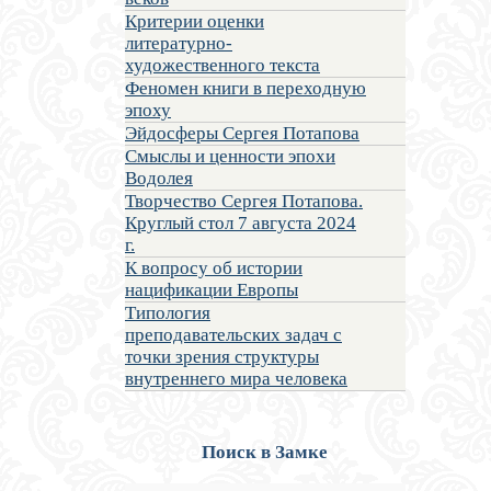
Критерии оценки
литературно-
художественного текста
Феномен книги в переходную
эпоху
Эйдосферы Сергея Потапова
Смыслы и ценности эпохи
Водолея
Творчество Сергея Потапова.
Круглый стол 7 августа 2024
г.
К вопросу об истории
нацификации Европы
Типология
преподавательских задач с
точки зрения структуры
внутреннего мира человека
Поиск в Замке