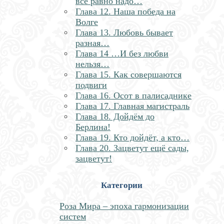
всё равно надо…
Глава 12. Наша победа на
Волге
Глава 13. Любовь бывает
разная…
Глава 14 …И без любви
нельзя…
Глава 15. Как совершаются
подвиги
Глава 16. Осот в палисаднике
Глава 17. Главная магистраль
Глава 18. Дойдём до
Берлина!
Глава 19. Кто дойдёт, а кто…
Глава 20. Зацветут ещё сады,
зацветут!
Категории
Роза Мира – эпоха гармонизации
систем