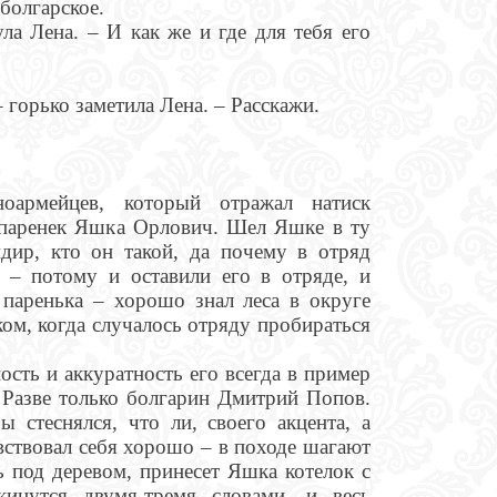
болгарское.
ла Лена. – И как же и где для тебя его
– горько заметила Лена. – Расскажи.
оармейцев, который отражал натиск
 паренек Яшка Орлович. Шел Яшке в ту
дир, кто он такой, да почему в отряд
я – потому и оставили его в отряде, и
 паренька – хорошо знал леса в округе
ом, когда случалось отряду пробираться
сть и аккуратность его всегда в пример
 Разве только болгарин Дмитрий Попов.
 стеснялся, что ли, своего акцента, а
ствовал себя хорошо – в походе шагают
ь под деревом, принесет Яшка котелок с
кинутся двумя-тремя словами, и весь