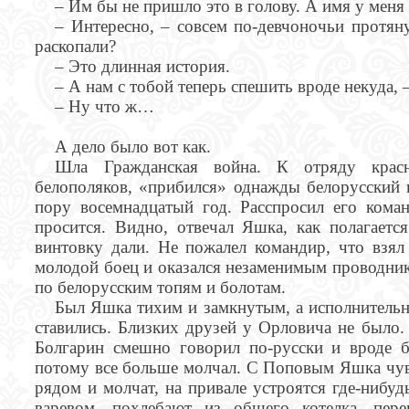
– Им бы не пришло это в голову. А имя у меня 
– Интересно, – совсем по-девчоночьи протяну
раскопали?
– Это длинная история.
– А нам с тобой теперь спешить вроде некуда, 
– Ну что ж…
А дело было вот как.
Шла Гражданская война. К отряду красн
белополяков, «прибился» однажды белорусский
пору восемнадцатый год. Расспросил его коман
просится. Видно, отвечал Яшка, как полагаетс
винтовку дали. Не пожалел командир, что взял
молодой боец и оказался незаменимым проводник
по белорусским топям и болотам.
Был Яшка тихим и замкнутым, а исполнительно
ставились. Близких друзей у Орловича не было.
Болгарин смешно говорил по-русски и вроде бы
потому все больше молчал. С Поповым Яшка чув
рядом и молчат, на привале устроятся где-нибуд
варевом, похлебают из общего котелка, пере