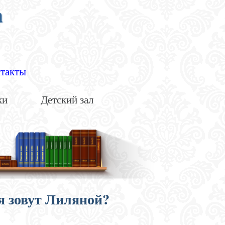
а
такты
ки
Детский зал
я зовут Лиляной?