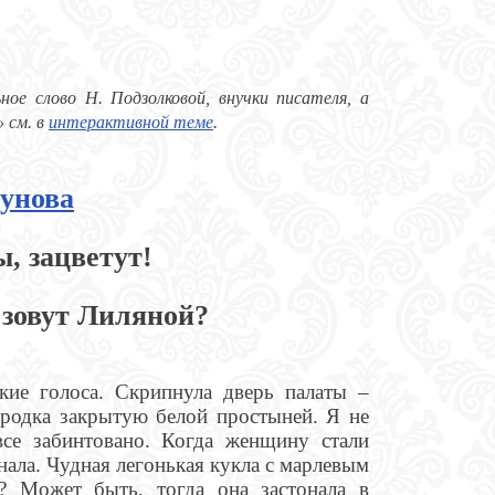
ое слово Н. Подзолковой, внучки писателя, а
 см. в
интерактивной теме
.
унова
, зацветут!
 зовут Лиляной?
ие голоса. Скрипнула дверь палаты –
ородка закрытую белой простыней. Я не
все забинтовано. Когда женщину стали
нала. Чудная легонькая кукла с марлевым
? Может быть, тогда она застонала в