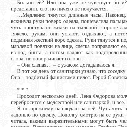
Больно ей? Или она уже не чувствует боли
представить его, но ничего не получается.
…Медленно тянутся длинные часы. Наконец, 
вскинула руки поверх одеяла, пошевелила пальцам
чуть проступают жилки на тыльной стороне ла
тяжело, рукам, они устают, отдыхают, а пот
подминая жесткий ворс одеяла. Руки тянутся к п
марлевой повязки на лице, слегка поправляют ее
из-под бинта, а потом падают как подстреленн
слова, не поворачивает головы.
– Она слепая… – с ужасом догадываюсь я.
В тот же день от санитарки узнаю, что соседк
Она – подбитый фашистами пилот. Герой Советск
* * *
Проходит несколько дней. Лена Федорова мол
перебросится с медсестрой или санитаркой, и все.
Я по-прежнему наблюдаю за ней. Чуть-чуть в
ладонью по одеялу. Подолгу смотрю на ее руки –
читала, какими выразительными могут быть чел