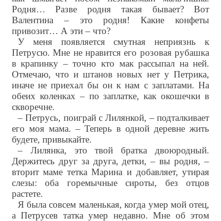
Родня… Разве родня такая бывает? Вот
Валентина – это родня! Какие конфеты
привозит… А эти – что?
У меня появляется смутная неприязнь к
Петрусю. Мне не нравится его розовая рубашка
в крапинку – точно кто мак рассыпал на ней.
Отмечаю, что и штанов новых нет у Петрика,
иначе не приехал бы он к нам с заплатами. На
обеих коленках – по заплатке, как окошечки в
скворечне.
– Петрусь, поиграй с Лилянкой, – подталкивает
его моя мама. – Теперь в одной деревне жить
будете, привыкайте.
– Лилянка, это твой братка двоюродный.
Держитесь друг за друга, детки, – вы родня, –
вторит маме тетка Марина и добавляет, утирая
слезы: оба горемычные сироты, без отцов
растете.
Я была совсем маленькая, когда умер мой отец,
а Петрусев татка умер недавно. Мне об этом