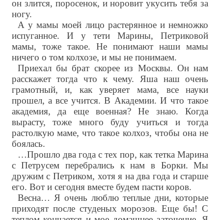
он злится, поросенок, и норовит укусить тебя за
ногу.
А у мамы моей лицо растерянное и немножко
испуганное. И у тети Марины, Петриковой
мамы, тоже такое. Не понимают наши мамы
ничего о том колхозе, и мы не понимаем.
Приехал бы брат скорее из Москвы. Он нам
расскажет тогда что к чему. Яша наш очень
грамотный, и, как уверяет мама, все науки
прошел, а все учится. В Академии. И что такое
академия, да еще военная? Не знаю. Когда
вырасту, тоже много буду учиться и тогда
растолкую маме, что такое колхоз, чтобы она не
боялась.
…Прошло два года с тех пор, как тетка Марина
с Петрусем перебрались к нам в Борки. Мы
дружим с Петриком, хотя я на два года и старше
его. Вот и сегодня вместе будем пасти коров.
Весна… Я очень люблю теплые дни, которые
приходят после студеных морозов. Еще бы! С
теплом кончается и мое домашнее заточение. Я