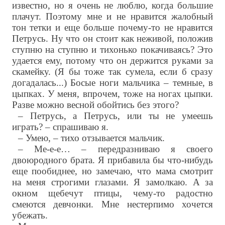
известно, но я очень не люблю, когда большие
плачут. Поэтому мне и не нравится жалобный
тон тетки и еще больше почему-то не нравится
Петрусь. Ну что он стоит как неживой, положив
ступню на ступню и тихонько покачиваясь? Это
удается ему, потому что он держится руками за
скамейку. (Я бы тоже так сумела, если б сразу
догадалась...) Босые ноги мальчика – темные, в
цыпках. У меня, впрочем, тоже на ногах цыпки.
Разве можно весной обойтись без этого?
– Петрусь, a Петрусь, или ты не умеешь
играть? – спрашиваю я.
– Умею, – тихо отзывается мальчик.
– Ме-е-е… – передразниваю я своего
двоюродного брата. Я прибавила бы что-нибудь
еще пообиднее, но замечаю, что мама смотрит
на меня строгими глазами. Я замолкаю. А за
окном щебечут птицы, чему-то радостно
смеются девчонки. Мне нестерпимо хочется
убежать.