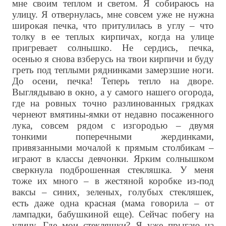
мне своим теплом и светом. Я собираюсь на
улицу. Я отвернулась, мне совсем уже не нужна
широкая печка, что притулилась в углу – что
толку в ее теплых кирпичах, когда на улице
пригревает солнышко. Не сердись, печка,
осенью я снова взберусь на твои кирпичи и буду
греть под теплыми ряднинками замерзшие ноги.
До осени, печка! Теперь тепло на дворе.
Выглядываю в окно, а у самого нашего огорода,
где на ровных точно разлинованных грядках
чернеют вмятины-ямки от недавно посаженного
лука, совсем рядом с изгородью – двумя
тонкими поперечными жердинками,
привязанными мочалой к прямым столбикам –
играют в классы девчонки. Ярким солнышком
сверкнула подброшенная стекляшка. У меня
тоже их много – в жестяной коробке из-под
ваксы – синих, зеленых, голубых стекляшек,
есть даже одна красная (мама говорила – от
лампадки, бабушкиной еще). Сейчас побегу на
улицу. Где мои стекляшки? Я уже прыгаю на