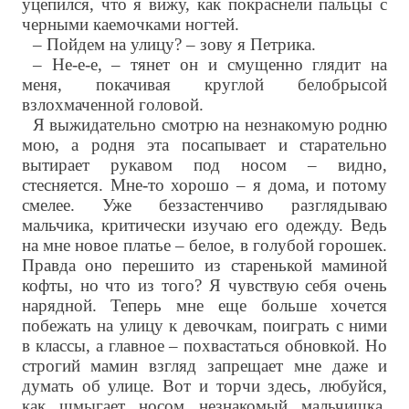
уцепился, что я вижу, как покраснели пальцы с
черными каемочками ногтей.
– Пойдем на улицу? – зову я Петрика.
– Не-е-е, – тянет он и смущенно глядит на
меня, покачивая круглой белобрысой
взлохмаченной головой.
Я выжидательно смотрю на незнакомую родню
мою, а родня эта посапывает и старательно
вытирает рукавом под носом – видно,
стесняется. Мне-то хорошо – я дома, и потому
смелее. Уже беззастенчиво разглядываю
мальчика, критически изучаю его одежду. Ведь
на мне новое платье – белое, в голубой горошек.
Правда оно перешито из старенькой маминой
кофты, но что из того? Я чувствую себя очень
нарядной. Теперь мне еще больше хочется
побежать на улицу к девочкам, поиграть с ними
в классы, а главное – похвастаться обновкой. Но
строгий мамин взгляд запрещает мне даже и
думать об улице. Вот и торчи здесь, любуйся,
как шмыгает носом незнакомый мальчишка.