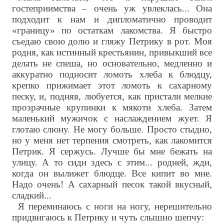
гостеприимства – очень уж увлеклась... Она
подходит к нам и дипломатично проводит
«границу» по остаткам лакомства. Я быстро
съедаю свою долю и гляжу Петрику в рот. Моя
родня, как истинный крестьянин, привыкший все
делать не спеша, но основательно, медленно и
аккуратно подносит ломоть хлеба к блюдцу,
крепко прижимает этот ломоть к сахарному
песку, и, подняв, любуется, как пристали мелкие
прозрачные крупинки к мякоти хлеба. Затем
маленький мужичок с наслаждением жует. Я
глотаю слюну. Не могу больше. Просто стыдно,
но у меня нет терпения смотреть, как лакомится
Петрик. Я сержусь. Лучше бы мне бежать на
улицу. А то сиди здесь с этим... родней, жди,
когда он вылижет блюдце. Все кипит во мне.
Надо очень! А сахарный песок такой вкусный,
сладкий...
Я переминаюсь с ноги на ногу, нерешительно
придвигаюсь к Петрику и чуть слышно шепчу: