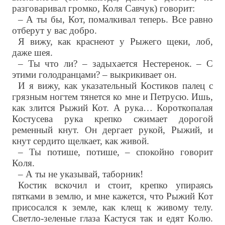
разговаривал громко, Коля Савчук) говорит:
– А ты бы, Кот, помалкивал теперь. Все равно
отберут у вас добро.
Я вижу, как краснеют у Рыжего щеки, лоб,
даже шея.
– Ты что ли? – задыхается Нестеренок. – С
этими голодранцами? – выкрикивает он.
И я вижу, как указательный Костиков палец с
грязным ногтем тянется ко мне и Петрусю. Ишь,
как злится Рыжий Кот. А рука… Короткопалая
Костусева рука крепко сжимает дорогой
ременный кнут. Он дергает рукой, Рыжий, и
кнут сердито щелкает, как живой.
– Ты потише, потише, – спокойно говорит
Коля.
– А ты не указывай, таборник!
Костик вскочил и стоит, крепко упираясь
пятками в землю, и мне кажется, что Рыжий Кот
присосался к земле, как клещ к живому телу.
Светло-зеленые глаза Кастуся так и едят Колю.