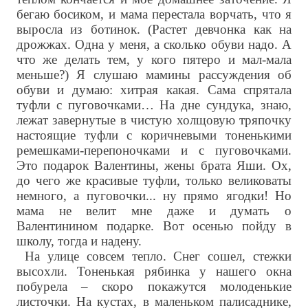
бегаю босиком, и мама перестала ворчать, что я
выросла из ботинок. (Растет девчонка как на
дрожжах. Одна у меня, а сколько обуви надо. А
что же делать тем, у кого пятеро и мал-мала
меньше?) Я слушаю мамины рассуждения об
обуви и думаю: хитрая какая. Сама спрятала
туфли с пуговочками… На дне сундука, знаю,
лежат завернутые в чистую холщовую тряпочку
настоящие туфли с коричневыми тоненькими
ремешками-перепоночками и с пуговочками.
Это подарок Валентины, жены брата Яши. Ох,
до чего же красивые туфли, только великоваты
немного, а пуговочки... ну прямо ягодки! Но
мама не велит мне даже и думать о
Валентинином подарке. Вот осенью пойду в
школу, тогда и надену.
На улице совсем тепло. Снег сошел, стежки
высохли. Тоненькая рябинка у нашего окна
побурела – скоро покажутся молоденькие
листочки. На кустах, в маленьком палисаднике,