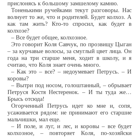
прислонясь к большому замшелому камню.
Тоненькими ручейками текут разговоры. Нас
волнует то же, что и родителей. Будет колхоз. А
как там жить? Кто-то спросил, как будет в
колхозе?
– Все будет общее, колхозное.
Это говорит Коля Савчук, по прозвищу Цыган
– за курчавые волосы, за смуглый цвет лица. Он
года на три старше меня, ходит в школу, и я
считаю, что Коля знает очень много.
– Как это – все? – недоумевает Петрусь. – И
коровы?
– Вытри под носом, голоштанный, – обрывает
Петруся Костя Нестеренок. – И ты туда же…
Брысь отсюда!
Огорченный Петрусь идет ко мне и, сопя,
усаживается рядом: не принимают его старшие
мальчишки, мал еще.
– И поле, и луг, и лес, и коровы – все будет
колхозное, – повторяет Коля, по-хозяйски