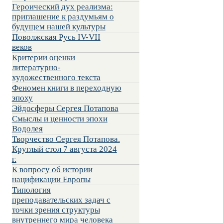
Героический дух реализма:
приглашение к раздумьям о
будущем нашей культуры
Поволжская Русь IV-VII
веков
Критерии оценки
литературно-
художественного текста
Феномен книги в переходную
эпоху
Эйдосферы Сергея Потапова
Смыслы и ценности эпохи
Водолея
Творчество Сергея Потапова.
Круглый стол 7 августа 2024
г.
К вопросу об истории
нацификации Европы
Типология
преподавательских задач с
точки зрения структуры
внутреннего мира человека