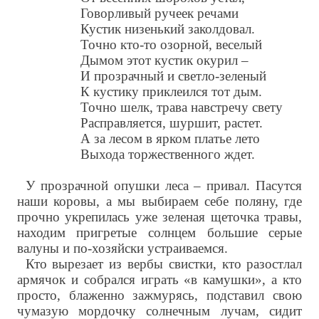
Говорливый ручеек речами
Кустик низенький заколдовал.
Точно кто-то озорной, веселый
Дымом этот кустик окурил –
И прозрачный и светло-зеленый
К кустику приклеился тот дым.
Точно шелк, трава навстречу свету
Расправляется, шуршит, растет.
А за лесом в ярком платье лето
Выхода торжественного ждет.
У прозрачной опушки леса – привал. Пасутся
наши коровы, а мы выбираем себе поляну, где
прочно укрепилась уже зеленая щеточка травы,
находим пригретые солнцем большие серые
валуны и по-хозяйски устраиваемся.
Кто вырезает из вербы свистки, кто разостлал
армячок и собрался играть «в камушки», а кто
просто, блаженно зажмурясь, подставил свою
чумазую мордочку солнечным лучам, сидит