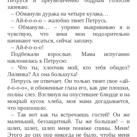
Петруся и преувеличенно бодрым голосом
запеваю:
– Обманули дурака на четыре кулака…
– Ай-ё-о-о-о – жалобно тянет Петрусь.
– Обманули… – упрямо выкрикиваю я и
чувствую, что веки мои подозрительно
начинают чесаться, сейчас заплачу.
– Ай-ё-о-о-о!
Подбежали взрослые. Мама испуганно
наклонилась к Петрусю:
– Что ты, хлопчик мой, кто тебя обидел?
Лилянка? Ах она большуха!
Петрусь не отвечает. Он только тянет свое «ай-
ё-о-о-о», и обиженные глаза его, как две плошки,
полны слез. Взглянув на опустевшее блюдце и на
мокрый кусок хлеба, моя мама догадывается,
что произошло.
– Так вот как ты встречаешь гостей! Он же
маленький, беззащитный. Ты же большая! – и
шлеп, шлеп, шлеп меня пониже спины. Меня!
Этого до сих пор никогда не было, чтобы меня