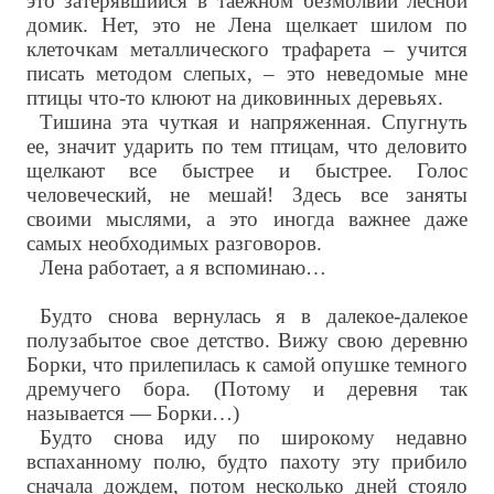
это затерявшийся в таежном безмолвии лесной
домик. Нет, это не Лена щелкает шилом по
клеточкам металлического трафарета – учится
писать методом слепых, – это неведомые мне
птицы что-то клюют на диковинных деревьях.
Тишина эта чуткая и напряженная. Спугнуть
ее, значит ударить по тем птицам, что деловито
щелкают все быстрее и быстрее. Голос
человеческий, не мешай! Здесь все заняты
своими мыслями, а это иногда важнее даже
самых необходимых разговоров.
Лена работает, а я вспоминаю…
Будто снова вернулась я в далекое-далекое
полузабытое свое детство. Вижу свою деревню
Борки, что прилепилась к самой опушке темного
дремучего бора. (Потому и деревня так
называется — Борки…)
Будто снова иду по широкому недавно
вспаханному полю, будто пахоту эту прибило
сначала дождем, потом несколько дней стояло