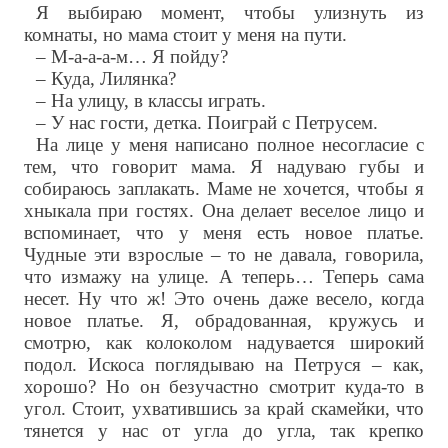
Я выбираю момент, чтобы улизнуть из
комнаты, но мама стоит у меня на пути.
– М-а-а-а-м… Я пойду?
– Куда, Лилянка?
– На улицу, в классы играть.
– У нас гости, детка. Поиграй с Петрусем.
На лице у меня написано полное несогласие с
тем, что говорит мама. Я надуваю губы и
собираюсь заплакать. Маме не хочется, чтобы я
хныкала при гостях. Она делает веселое лицо и
вспоминает, что у меня есть новое платье.
Чудные эти взрослые – то не давала, говорила,
что измажу на улице. А теперь… Теперь сама
несет. Ну что ж! Это очень даже весело, когда
новое платье. Я, обрадованная, кружусь и
смотрю, как колоколом надувается широкий
подол. Искоса поглядываю на Петруся – как,
хорошо? Но он безучастно смотрит куда-то в
угол. Стоит, ухватившись за край скамейки, что
тянется у нас от угла до угла, так крепко