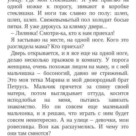
одной ножке к порогу, звякают в коробке
стекляшки. И ноги так славно по полу: шлеп,
шлеп, шлеп. Свежевымытый пол холодит босые
пятки. Я уже держусь за клямку двери...
– Лилянка! Смотри-ка, кто к нам приехал!
Я застываю на месте, на одной ноге. Кого это
разглядела мама? Кто приехал?
Дверь открывается, и я все еще на одной ноге,
делаю несколько прыжков в комнату. У порога
женщина, очень похожая лицом на маму, и с ней
мальчишка – босоногий, давно не стриженый.
Это моя тетка Марина и мой двоюродный брат
Петрусь. Мальчик прячется за спину своей
матери, потом выглядывает оттуда, косится
исподлобья на меня, пытаясь завязать
знакомство. Но он совсем еще маленький
мальчонка, и я решаю, что играть с ним будет
совсем неинтересно. А на улице – девочки, мои
ровесницы. Вон как расшумелись. И чему это
они там смеются?