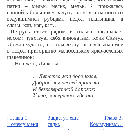
пятки – мельк, мельк, мельк. Я прижалась
спиной к большому валуну, натянула на ноги со
вздувшимися рубцами подол платьишка, а
слезы: кап, кап, кап…
Петрусь стоит рядом и только посапывает
носом: чувствует себя виноватым. Коля Савчук
убежал куда-то, а потом вернулся и высыпал мне
в подол пригоршню малюсеньких ярко-зеленых
щавелинок:
– Не плачь, Лилянка…
… Детство мое босоногое,
Доброй ты песней пропето,
И безвозвратной дорогою
Ушло, затерялося где-то…
‹ Глава 1.
Зацветут ещё
Глава 3.
Почему меня
сады,
Коммунизм…