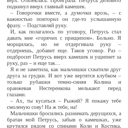
верх. Отвлеклась. Проиграла. Петрусь деловито
подкинул вверх главный камешек.
– Говорочки вместе, а думочки врозь, – с
важностью повторил он где-то услышанную
фразу. – Подставляй руку.
И, как полагалось по уговору, Петрусь стал
давать мне «горячих с прищипом». Больно. Я
морщилась, но не отдергивала руку –
отдернешь, добавит еще. Таков уговор. Раз –
подбросит Петрусь вверх камешек и ущипнет за
руку, раз – и еще так…
Я и не заметила, как мальчишки схватили друг
друга за грудки. И вот уже вертятся клубком –
только рубашки темно-синяя Колина и
оранжевая Нестеренкова мелькают перед
глазами.
– Ах, ты кусаться – Рыжий? Я покажу тебе
смоленую сову! На ж тебе, на!
Мальчишки бросились разнимать дерущихся, а
братан мой Петрусь, забыв о камешках, уже
крутился рядом со спинами Коли и Костика,