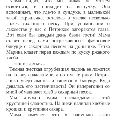
Мама видит, что мы никак не можем
освоиться, и приходит на выручку. Она
вспоминает, что где-то в сундуке, в маленькой
такой скрынечке, осталось в узелке несколько
ложек сахарного песку. При упоминании о
лакомстве у нас с Петриком загораются глаза.
Вот если бы каждый день были гости! Мама
ставит перед нами потрескавшееся фаянсовое
блюдце с сахарным песком на донышке. Тетка
Марина кладет перед каждым по куску ржаного
хлеба.
– Ешьте, детки…
Темная жесткая огрубевшая ладонь ее ложится
на голову сначала мне, а потом Петрику. Петрик
ловко увертывается и тянется к блюдцу. Куда
девалась его застенчивость! Он наперегонки со
мной обмакивает хлеб в сахарный песок.
Мы дружно едим, наслаждаемся этой
хрустящей сладостью. На щеки налипли хлебные
крошки и крупинки сахара.
Мама замечает, что я нарушаю закон