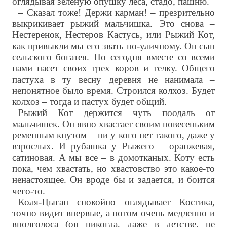
оглядывая зеленую опушку леса, стадо, пашню.
– Сказал тоже! Держи карман! – презрительно
выкрикивает рыжий мальчишка. Это снова –
Нестеренок, Нестеров Кастусь, или Рыжий Кот,
как привыкли мы его звать по-уличному. Он сын
сельского богатея. Но сегодня вместе со всеми
нами пасет своих трех коров и телку. Общего
пастуха в ту весну деревня не нанимала –
непонятное было время. Строился колхоз. Будет
колхоз – тогда и пастух будет общий.
Рыжий Кот держится чуть поодаль от
мальчишек. Он явно хвастает своим новесеньким
ременным кнутом – ни у кого нет такого, даже у
взрослых. И рубашка у Рыжего – оранжевая,
сатиновая. А мы все – в домотканых. Коту есть
пока, чем хвастать, но хвастовство это какое-то
ненастоящее. Он вроде бы и задается, и боится
чего-то.
Коля-Цыган спокойно оглядывает Костика,
точно видит впервые, а потом очень медленно и
вполголоса (он никогда, даже в детстве, не