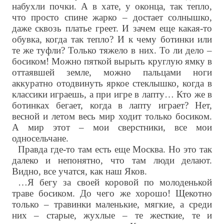
набухли почки. А в хате, у оконца, так тепло,
что просто спине жарко – достает солнышко,
даже сквозь платье греет. И зачем еще какая-то
обувка, когда так тепло? И к чему ботинки или
те же туфли? Только тяжело в них. То ли дело –
босиком! Можно пяткой вырыть круглую ямку в
оттаявшей земле, можно пальцами ноги
аккуратно отодвинуть яркое стеклышко, когда в
классики играешь, а при игре в лапту… Кто же в
ботинках бегает, когда в лапту играет? Нет,
весной и летом весь мир ходит только босиком.
А мир этот – мои сверстники, все мои
односельчане.
Правда где-то там есть еще Москва. Но это так
далеко и непонятно, что там люди делают.
Видно, все учатся, как наш Яков.
…Я бегу за своей коровой по молоденькой
траве босиком. До чего же хорошо! Щекотно
только – травинки маленькие, мягкие, а среди
них – старые, жухлые – те жесткие, те и