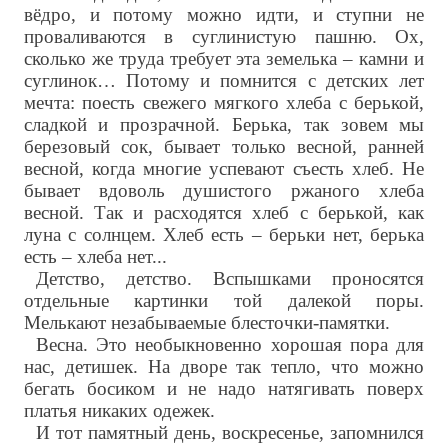
вёдро, и потому можно идти, и ступни не
проваливаются в суглинистую пашню. Ох,
сколько же труда требует эта земелька – камни и
суглинок… Потому и помнится с детских лет
мечта: поесть свежего мягкого хлеба с берькой,
сладкой и прозрачной. Берька, так зовем мы
березовый сок, бывает только весной, ранней
весной, когда многие успевают съесть хлеб. Не
бывает вдоволь душистого ржаного хлеба
весной. Так и расходятся хлеб с берькой, как
луна с солнцем. Хлеб есть – берьки нет, берька
есть – хлеба нет...
Детство, детство. Вспышками проносятся
отдельные картинки той далекой поры.
Мелькают незабываемые блесточки-памятки.
Весна. Это необыкновенно хорошая пора для
нас, детишек. На дворе так тепло, что можно
бегать босиком и не надо натягивать поверх
платья никаких одежек.
И тот памятный день, воскресенье, запомнился