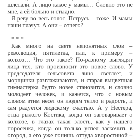
шлепали. А лицо какое у мамы… Словно это не
мне, а ей больно и стыдно.
Я реву во весь голос. Петрусь – тоже. И мамы
наши плачут. А они – отчего?
* * *
Как много на свете непонятных слов –
революция, пятилетка, или, к примеру –
колхоз… Что это такое? По-разному выглядят
лица тех, кто произносит это новое слово. У
председателя сельсовета лицо светлеет, и
морщинки разглаживаются, и старая выцветшая
гимнастерка будто новее становится, и словно
молодеет человек, и кажется, что с новым
словом этим несет он людям тепло и радость, и
сам радуется людскому счастью. А у Нестера,
отца рыжего Костика, когда он заговаривает о
колхозе, в глазах такая злость, как у нашего
поросенка, когда он только успел заскочить в
огород, а его уже гонишь оттуда хворостиной –