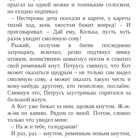
прыгал на одной ножке и тоненьким голоском,
но ехидно подпевал:
– Нестеровы дети поехали в карете, у кареты
тихий ход, конь хвостом бежит вперед! – И
приговаривал: – Дай ему, Колька, пусть хоть
разок увидит смоленую сову!
Рыжий, получив в битве последнюю
затрещину, вскочил, резко подтянул лямку
штанов, воинственно шмыгнул носом и схватил
свой ременный кнут. Петрусь смекнул, что Кот
может оказаться щедрым – не только сам видел
смоленую сову, а может оказать такую честь и
кому-нибудь другому, кто помоложе, послабее.
Смекнув это, Петрусь шустренько спрятался за
большой валун.
А Кот уже бежал за ним, щелкая кнутом. Ж-ж-
ж-ик по камню. Рядом со мной. Потом, словно
только что увидел меня:
– На ж и тебе, голодраная!
И раз, раз – кнутом, ременным новым кнутом,