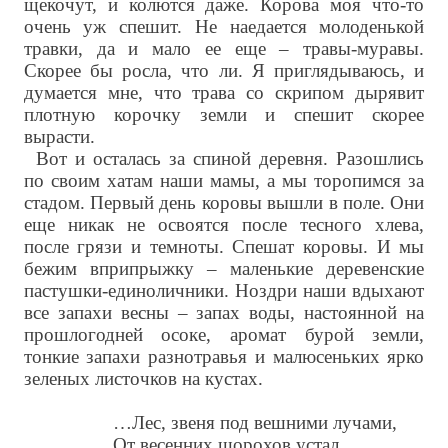
щекочут, и колются даже. Корова моя что-то
очень уж спешит. Не наедается молоденькой
травки, да и мало ее еще – травы-муравы.
Скорее бы росла, что ли. Я приглядываюсь, и
думается мне, что трава со скрипом дырявит
плотную корочку земли и спешит скорее
вырасти.
Вот и осталась за спиной деревня. Разошлись
по своим хатам наши мамы, а мы торопимся за
стадом. Первый день коровы вышли в поле. Они
еще никак не освоятся после тесного хлева,
после грязи и темноты. Спешат коровы. И мы
бежим вприпрыжку – маленькие деревенские
пастушки-единоличники. Ноздри наши вдыхают
все запахи весны – запах воды, настоянной на
прошлогодней осоке, аромат бурой земли,
тонкие запахи разнотравья и малюсеньких ярко
зеленых листочков на кустах.
…Лес, звеня под вешними лучами,
От весенних шорохов устал,