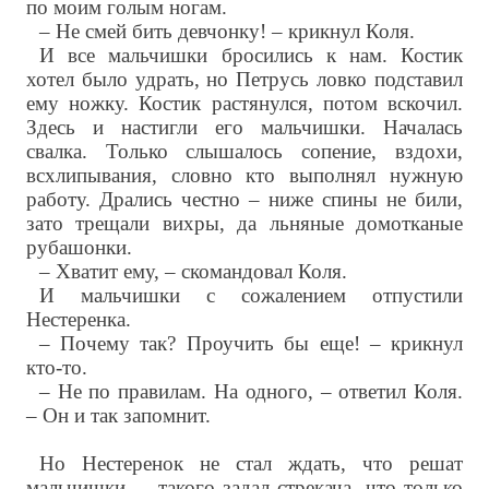
по моим голым ногам.
– Не смей бить девчонку! – крикнул Коля.
И все мальчишки бросились к нам. Костик
хотел было удрать, но Петрусь ловко подставил
ему ножку. Костик растянулся, потом вскочил.
Здесь и настигли его мальчишки. Началась
свалка. Только слышалось сопение, вздохи,
всхлипывания, словно кто выполнял нужную
работу. Дрались честно – ниже спины не били,
зато трещали вихры, да льняные домотканые
рубашонки.
– Хватит ему, – скомандовал Коля.
И мальчишки с сожалением отпустили
Нестеренка.
– Почему так? Проучить бы еще! – крикнул
кто-то.
– Не по правилам. На одного, – ответил Коля.
– Он и так запомнит.
Но Нестеренок не стал ждать, что решат
мальчишки, – такого задал стрекача, что только