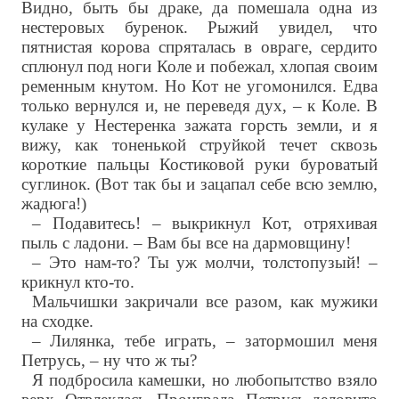
Видно, быть бы драке, да помешала одна из
нестеровых буренок. Рыжий увидел, что
пятнистая корова спряталась в овраге, сердито
сплюнул под ноги Коле и побежал, хлопая своим
ременным кнутом. Но Кот не угомонился. Едва
только вернулся и, не переведя дух, – к Коле. В
кулаке у Нестеренка зажата горсть земли, и я
вижу, как тоненькой струйкой течет сквозь
короткие пальцы Костиковой руки буроватый
суглинок. (Вот так бы и зацапал себе всю землю,
жадюга!)
– Подавитесь! – выкрикнул Кот, отряхивая
пыль с ладони. – Вам бы все на дармовщину!
– Это нам-то? Ты уж молчи, толстопузый! –
крикнул кто-то.
Мальчишки закричали все разом, как мужики
на сходке.
– Лилянка, тебе играть, – затормошил меня
Петрусь, – ну что ж ты?
Я подбросила камешки, но любопытство взяло