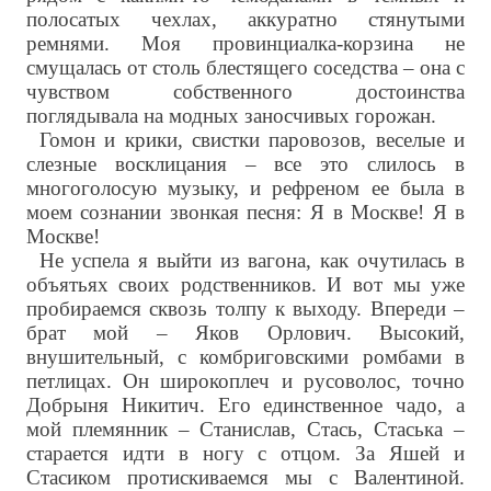
полосатых чехлах, аккуратно стянутыми
ремнями. Моя провинциалка-корзина не
смущалась от столь блестящего соседства – она с
чувством собственного достоинства
поглядывала на модных заносчивых горожан.
Гомон и крики, свистки паровозов, веселые и
слезные восклицания – все это слилось в
многоголосую музыку, и рефреном ее была в
моем сознании звонкая песня: Я в Москве! Я в
Москве!
Не успела я выйти из вагона, как очутилась в
объятьях своих родственников. И вот мы уже
пробираемся сквозь толпу к выходу. Впереди –
брат мой – Яков Орлович. Высокий,
внушительный, с комбриговскими ромбами в
петлицах. Он широкоплеч и русоволос, точно
Добрыня Никитич. Его единственное чадо, а
мой племянник – Станислав, Стась, Стаська –
старается идти в ногу с отцом. За Яшей и
Стасиком протискиваемся мы с Валентиной.