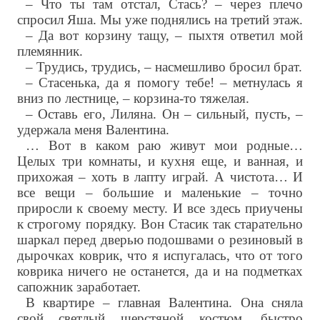
– Что ты там отстал, Стась? – через плечо
спросил Яша. Мы уже поднялись на третий этаж.
– Да вот корзину тащу, – пыхтя ответил мой
племянник.
– Трудись, трудись, – насмешливо бросил брат.
– Стасенька, да я помогу тебе! – метнулась я
вниз по лестнице, – корзина-то тяжелая.
– Оставь его, Лиляна. Он – сильный, пусть, –
удержала меня Валентина.
… Вот в каком раю живут мои родные…
Целых три комнаты, и кухня еще, и ванная, и
прихожая – хоть в лапту играй. А чистота… И
все вещи – большие и маленькие – точно
приросли к своему месту. И все здесь приучены
к строгому порядку. Вон Стасик так старательно
шаркал перед дверью подошвами о резиновый в
дырочках коврик, что я испугалась, что от того
коврика ничего не останется, да и на подметках
сапожник заработает.
В квартире – главная Валентина. Она сняла
свой светлый шерстяной костюм, быстро