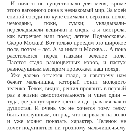
И ничего не существовало для меня, кроме
этого вагонного окна в незнакомый мир. За моей
спиной соседи по купе снимали с верхних полок
чемоданы, тюки, сумки; укладывали-
перекладывали вещички и снедь, а я смотрела,
как встречает наш поезд летнее Подмосковье.
Скоро Москва! Вот только проедем это широкое
поле, потом – лес. А за ними и Москва… А пока
расстилается перед глазами зеленое поле.
Пасется стадо разноцветных коров, и пастух
равнодушным взглядом провожает наш поезд.
Уже далеко остается стадо, и навстречу нам
бежит мальчишка, который гонит молодого
теленка. Телок, видно, решил проявить в первый
раз в жизни самостоятельность и ушел один –
туда, где растут яркие цветы и где трава мягкая и
душистая. И очень уж не хочется тому телку
быть послушным, он рад, что вырвался на волю
и уже может показать характер. Теленок не
хочет подчиняться ни грозному мальчишечьему