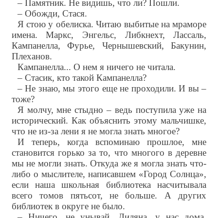
– Памятник. Не видишь, что ли? Пошли.
– Обожди, Стася.
Я стою у обелиска. Читаю выбитые на мраморе
имена. Маркс, Энгельс, Либкнехт, Лассаль,
Кампанелла, Фурье, Чернышевский, Бакунин,
Плеханов.
Кампанелла... О нем я ничего не читала.
– Стасик, кто такой Кампанелла?
– Не знаю, мы этого еще не проходили. И вы –
тоже?
Я молчу, мне стыдно – ведь поступила уже на
исторический. Как объяснить этому мальчишке,
что не из-за лени я не могла знать многое?
И теперь, когда вспоминаю прошлое, мне
становится горько за то, что многого в деревне
мы не могли знать. Откуда же я могла знать что-
либо о мыслителе, написавшем «Город Солнца»,
если наша школьная библиотека насчитывала
всего томов пятьсот, не больше. А других
библиотек в округе не было.
– Ничего, не унывай, Лиляна, у нас дома,