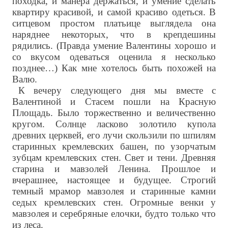
походка, и манера держаться, и умение сделать
квартиру красивой, и самой красиво одеться. В
ситцевом простом платьице выглядела она
наряднее некоторых, что в крепдешины
рядились. (Правда умение Валентины хорошо и
со вкусом одеваться оценила я несколько
позднее…) Как мне хотелось быть похожей на
Валю.
К вечеру следующего дня мы вместе с
Валентиной и Стасем пошли на Красную
Площадь. Было торжественно и величественно
кругом. Солнце ласково золотило купола
древних церквей, его лучи скользили по шпилям
старинных кремлевских башен, по узорчатым
зубцам кремлевских стен. Свет и тени. Древняя
старина и мавзолей Ленина. Прошлое и
вчерашнее, настоящее и будущее. Строгий
темный мрамор мавзолея и старинные камни
седых кремлевских стен. Огромные венки у
мавзолея и серебряные елочки, будто только что
из леса.