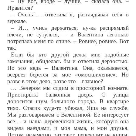
– Ну вот, вроде – лучше, – сказала она. –
Нравится?
– Очень! – ответила я, разглядывая себя в
зеркале.
– И… учись держаться, ну-ка распрямляй
плечи, не сутулься, – и Валентина легонько
потрепала меня по спине. – Ровнее, ровнее. Вот
так.
Если бы кто другой делал мне подобные
замечания, обиделась бы и ответила дерзостью.
Но это ведь – Валентина. Она, оказывается,
всерьез берется за мое «омосквичение». Но
разве в этом дело, разве это – главное?
… Вечером мы сидим в просторной комнате.
Приоткрыта балконная дверь. С улицы
доносится шум большого города. В квартире
тихо. Стасик куда-то убежал, Яша на службе.
Мы разговариваем с Валентиной. Ее интересует
все – и наша деревенская жизнь, которую она
видела наездами, и моя мама, и мои друзья.
Потом незаметно разговор переходит на книги.