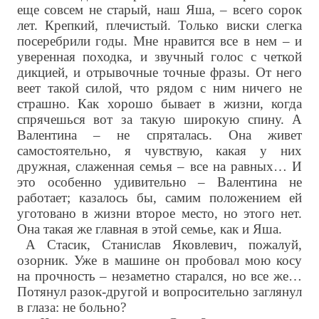
еще совсем не старый, наш Яша, – всего сорок
лет. Крепкий, плечистый. Только виски слегка
посеребрили годы. Мне нравится все в нем – и
уверенная походка, и звучный голос с четкой
дикцией, и отрывочные точные фразы. От него
веет такой силой, что рядом с ним ничего не
страшно. Как хорошо бывает в жизни, когда
спрячешься вот за такую широкую спину. А
Валентина – не спряталась. Она живет
самостоятельно, я чувствую, какая у них
дружная, слаженная семья – все на равных… И
это особенно удивительно – Валентина не
работает; казалось бы, самим положением ей
уготовано в жизни второе место, но этого нет.
Она такая же главная в этой семье, как и Яша.
А Стасик, Станислав Яковлевич, пожалуй,
озорник. Уже в машине он пробовал мою косу
на прочность – незаметно старался, но все же…
Потянул разок-другой и вопросительно заглянул
в глаза: не больно?