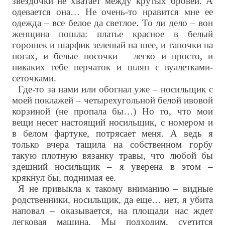
звездочки не хватает между крутых бровей. А
одевается она… Не очень-то нравится мне ее
одежда – все белое да светлое. То ли дело – вон
женщина пошла: платье красное в белый
горошек и шарфик зеленый на шее, и тапочки на
ногах, и белые носочки – легко и просто, и
никаких тебе перчаток и шляп с вуалетками-
сеточками.
Где-то за нами или обогнал уже – носильщик с
моей поклажей – четырехугольной белой ивовой
корзиной (не пропала бы…) Но то, что мои
вещи несет настоящий носильщик, с номером и
в белом фартуке, потрясает меня. А ведь я
только вчера тащила на собственном горбу
такую плотную вязанку травы, что любой бы
здешний носильщик – я уверена в этом –
крякнул бы, поднимая ее.
Я не привыкла к такому вниманию – видные
родственники, носильщик, да еще… нет, я убита
наповал – оказывается, на площади нас ждет
легковая машина. Мы подходим, суетится