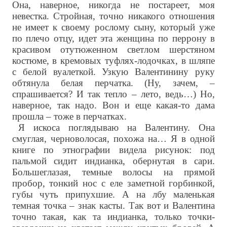
Она, наверное, никогда не постареет, моя
невестка. Стройная, точно никакого отношения
не имеет к своему рослому сыну, который уже
по плечо отцу, идет эта женщина по перрону в
красивом отутюженном светлом шерстяном
костюме, в кремовых туфлях-лодочках, в шляпе
с белой вуалеткой. Узкую Валентинину руку
обтянула белая перчатка. (Ну, зачем, –
спрашивается? И так тепло – лето, ведь…) Но,
наверное, так надо. Вон и еще какая-то дама
прошла – тоже в перчатках.
Я искоса поглядываю на Валентину. Она
смуглая, черноволосая, похожа на… Я в одной
книге по этнографии видела рисунок: под
пальмой сидит индианка, обернутая в сари.
Большеглазая, темные волосы на прямой
пробор, тонкий нос с еле заметной горбинкой,
губы чуть припухшие. А на лбу маленькая
темная точка – знак касты. Так вот и Валентина
точно такая, как та индианка, только точки-