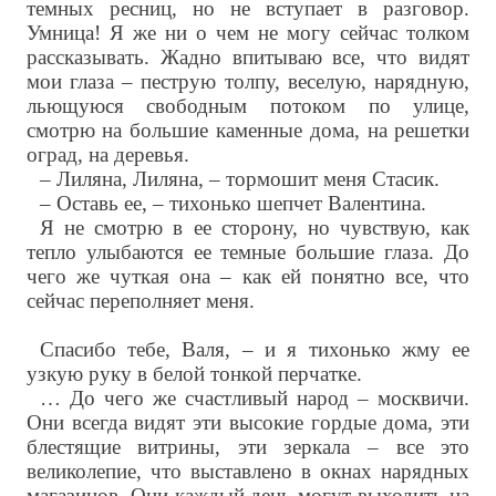
темных ресниц, но не вступает в разговор.
Умница! Я же ни о чем не могу сейчас толком
рассказывать. Жадно впитываю все, что видят
мои глаза – пеструю толпу, веселую, нарядную,
льющуюся свободным потоком по улице,
смотрю на большие каменные дома, на решетки
оград, на деревья.
– Лиляна, Лиляна, – тормошит меня Стасик.
– Оставь ее, – тихонько шепчет Валентина.
Я не смотрю в ее сторону, но чувствую, как
тепло улыбаются ее темные большие глаза. До
чего же чуткая она – как ей понятно все, что
сейчас переполняет меня.
Спасибо тебе, Валя, – и я тихонько жму ее
узкую руку в белой тонкой перчатке.
… До чего же счастливый народ – москвичи.
Они всегда видят эти высокие гордые дома, эти
блестящие витрины, эти зеркала – все это
великолепие, что выставлено в окнах нарядных
магазинов. Они каждый день могут выходить на