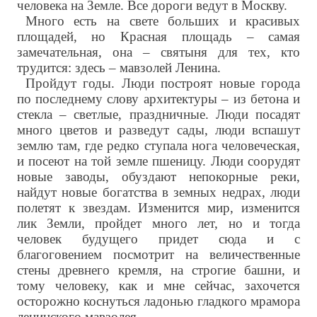
человека на Земле. Все дороги ведут в Москву.
Много есть на свете больших и красивых
площадей, но Красная площадь – самая
замечательная, она – святыня для тех, кто
трудится: здесь – мавзолей Ленина.
Пройдут годы. Люди построят новые города
по последнему слову архитектуры – из бетона и
стекла – светлые, праздничные. Люди посадят
много цветов и разведут сады, люди вспашут
землю там, где редко ступала нога человеческая,
и посеют на той земле пшеницу. Люди соорудят
новые заводы, обуздают непокорные реки,
найдут новые богатства в земных недрах, люди
полетят к звездам. Изменится мир, изменится
лик Земли, пройдет много лет, но и тогда
человек будущего придет сюда и с
благоговением посмотрит на величественные
стены древнего кремля, на строгие башни, и
тому человеку, как и мне сейчас, захочется
осторожно коснуться ладонью гладкого мрамора
ленинского мавзолея.