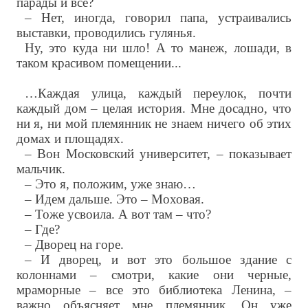
парады и все?
– Нет, иногда, говорил папа, устраивались
выставки, проводились гулянья.
Ну, это куда ни шло! А то манеж, лошади, в
таком красивом помещении...
…Каждая улица, каждый переулок, почти
каждый дом – целая история. Мне досадно, что
ни я, ни мой племянник не знаем ничего об этих
домах и площадях.
– Вон Московский университет, – показывает
мальчик.
– Это я, положим, уже знаю…
– Идем дальше. Это – Моховая.
– Тоже усвоила. А вот там – что?
– Где?
– Дворец на горе.
– И дворец, и вот это большое здание с
колоннами – смотри, какие они черные,
мраморные – все это библиотека Ленина, –
важно объясняет мне племянник. Он уже