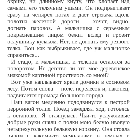
окрику, ни длинному кнуту, что хлопает над
самыми его телячьим ушами. Он подпрыгивает
сразу на четырех ногах и дает стрекача вдоль
полотна железной дороги – хочет, видно,
догнать паровоз. А мальчишка с серьезным
покрасневшим лицом бежит вслед и грозит
ослушнику кулаком. Нет, не догнать ему резвого
телка. Вон как выбрыкивает, где уж мальчонке
справиться...
И стадо, и мальчишка, и теленок остаются за
поворотом. Не детство ли это мое деревенское
знакомой картиной простилось со мной?
Вот уже наплывают яркие домики в сосновом
лесу. Потом снова – поле, перелесок и, наконец,
надвигается громада большого города.
Наш вагон медленно пододвинулся к пестрой
перронной толпе. Поезд замедлял ход, готовясь
к остановке. Я оглянулась. Чьи-то услужливые
добрые руки сняли с полки мою белую ивовую
четырехугольную бельевую корзину. Она стояла
рядом с какими-то чемоданами в темных и