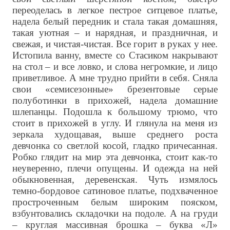
переоделась в легкое пестрое ситцевое платье,
надела белый передник и стала такая домашняя,
такая уютная – и нарядная, и праздничная, и
свежая, и чистая-чистая. Все горит в руках у нее.
Истопила ванну, вместе со Стасиком накрывают
на стол – и все ловко, и слова негромкие, и лицо
приветливое. А мне трудно прийти в себя. Сняла
свои «семисезонные» брезентовые серые
полуботинки в прихожей, надела домашние
шлепанцы. Подошла к большому трюмо, что
стоит в прихожей в углу. И глянула на меня из
зеркала худощавая, выше среднего роста
девчонка со светлой косой, гладко причесанная.
Робко глядит на мир эта девчонка, стоит как-то
неуверенно, плечи опущены. И одежда на ней
обыкновенная, деревенская. Чуть измялось
темно-бордовое сатиновое платье, подхваченное
простроченным белым широким пояском,
взбунтовались складочки на подоле. А на груди
– круглая массивная брошка – буква «Л»