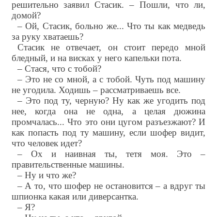
решительно заявил Стасик. – Пошли, что ли,
домой?
– Ой, Стасик, больно же... Что ты как медведь
за руку хватаешь?
Стасик не отвечает, он стоит передо мной
бледный, и на висках у него капельки пота.
– Стася, что с тобой?
– Это не со мной, а с тобой. Чуть под машину
не угодила. Ходишь – рассматриваешь все.
– Это под ту, черную? Ну как же угодить под
нее, когда она не одна, а целая дюжина
промчалась... Что это они цугом разъезжают? И
как попасть под ту машину, если шофер видит,
что человек идет?
– Ох и наивная ты, тетя моя. Это –
правительственные машины.
– Ну и что же?
– А то, что шофер не остановится – а вдруг ты
шпионка какая или диверсантка.
– Я?