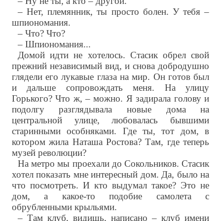
– Ну не ты, а кто – другой.
– Нет, племянник, ты просто болен. У тебя –
шпиономания.
– Что? Что?
– Шпиономания...
Домой идти не хотелось. Стасик обрел свой
прежний независимый вид, и снова добродушно
глядели его лукавые глаза на мир. Он готов был
и дальше сопровождать меня. На улицу
Горького? Что ж, – можно. Я задирала голову и
подолгу разглядывала новые дома на
центральной улице, любовалась бывшими
старинными особняками. Где ты, тот дом, в
котором жила Наташа Ростова? Там, где теперь
музей революции?
На метро мы проехали до Сокольников. Стасик
хотел показать мне интересный дом. Да, было на
что посмотреть. И кто выдумал такое? Это не
дом, а какое-то подобие самолета с
обрубленными крыльями.
– Там клуб, видишь, написано – клуб имени