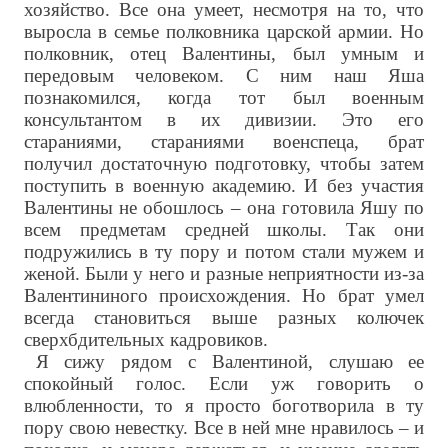
хозяйство. Все она умеет, несмотря на то, что
выросла в семье полковника царской армии. Но
полковник, отец Валентины, был умным и
передовым человеком. С ним наш Яша
познакомился, когда тот был военным
консультантом в их дивизии. Это его
стараниями, стараниями военспеца, брат
получил достаточную подготовку, чтобы затем
поступить в военную академию. И без участия
Валентины не обошлось – она готовила Яшу по
всем предметам средней школы. Так они
подружились в ту пору и потом стали мужем и
женой. Были у него и разные неприятности из-за
Валентининого происхождения. Но брат умел
всегда становиться выше разных колючек
сверхбдительных кадровиков.
Я сижу рядом с Валентиной, слушаю ее
спокойный голос. Если уж говорить о
влюбленности, то я просто боготворила в ту
пору свою невестку. Все в ней мне нравилось – и