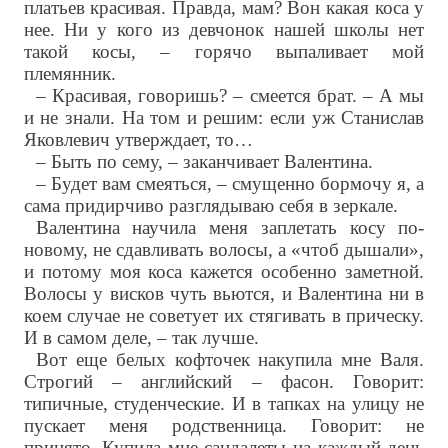
платьев красивая. Правда, мам? Вон какая коса у
нее. Ни у кого из девчонок нашей школы нет
такой косы, – горячо выпаливает мой
племянник.
– Красивая, говоришь? – смеется брат. – А мы
и не знали. На том и решим: если уж Станислав
Яковлевич утверждает, то…
– Быть по сему, – заканчивает Валентина.
– Будет вам смеяться, – смущенно бормочу я, а
сама придирчиво разглядываю себя в зеркале.
Валентина научила меня заплетать косу по-
новому, не сдавливать волосы, а «чтоб дышали»,
и потому моя коса кажется особенно заметной.
Волосы у висков чуть вьются, и Валентина ни в
коем случае не советует их стягивать в прическу.
И в самом деле, – так лучше.
Вот еще белых кофточек накупила мне Валя.
Строгий – английский – фасон. Говорит:
типичные, студенческие. И в тапках на улицу не
пускает меня родственница. Говорит: не
принято. Купила мне сандалеты на каждый день