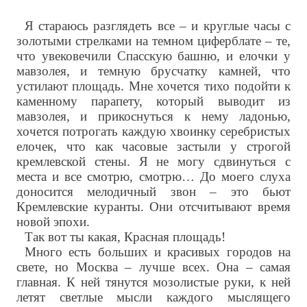
Я стараюсь разглядеть все – и круглые часы с
золотыми стрелками на темном циферблате – те,
что увековечили Спасскую башню, и елочки у
мавзолея, и темную брусчатку камней, что
устилают площадь. Мне хочется тихо подойти к
каменному парапету, который выводит из
мавзолея, и прикоснуться к нему ладонью,
хочется потрогать каждую хвоинку серебристых
елочек, что как часовые застыли у строгой
кремлевской стены. Я не могу сдвинуться с
места и все смотрю, смотрю… До моего слуха
доносится мелодичный звон – это бьют
Кремлевские куранты. Они отсчитывают время
новой эпохи.
Так вот ты какая, Красная площадь!
Много есть больших и красивых городов на
свете, но Москва – лучше всех. Она – самая
главная. К ней тянутся мозолистые руки, к ней
летят светлые мысли каждого мыслящего