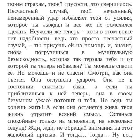
твоим страхам, твоей трусости, это свершилось.
Несчастный случай, твой нечаянный,
ненамеренный удар избавляет тебя от усилия,
которое ты жаждал и все же не осмелился
сделать. Неужели же теперь – хотя в этом вовсе
нет надобности, ведь это просто несчастный
случай, – ты придешь ей на помощь и, значит,
снова погрузишься в мучительную
безысходность, которая так терзала тебя и от
которой ты теперь избавлен? Ты можешь спасти
ее. Но можешь и не спасти! Смотри, как она
бьется. Она оглушена ударом. Она не в
состоянии спастись сама, а если ты
приблизишься к ней теперь, она в своем
безумном ужасе потопит и тебя. Но ведь ты
хочешь жить! А если она останется жива, твоя
жизнь утратит всякий смысл. Останься
спокойным только на мгновение, на несколько
секунд! Жди, жди, не обращай внимания на этот
жалобный призыв. И тогда… тогда… Ну вот,