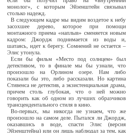
если бы получил право на «внутренний
монолог», с которым Эйзенштейн связывал
столько надежд.
В следующем кадре мы видим воздетое к небу
засохшее дерево, которое при помощи
монтажного приема «наплыв» сменяется новым
кадром: Джордж поднимается из воды и,
шатаясь, идет к берегу. Сомнений не остается –
Элис утонула.
Если бы фильм «Место под солнцем» был
детективом, то в финале мы бы узнали, что
произошло на Орлином озере. Нам либо
показали бы это, либо рассказали. Но картина
Стивенса не детектив, а экзистенциальная драма,
причем столь глубокая, что о ней можно
говорить как об одном из лучших образчиков
трансцендентального стиля в кино.
Во-первых, мы никогда не узнаем, что же
произошло на самом деле. Пытался ли Джордж,
оказавшись в воде, спасти Элис (версия
Эйзенштейна) или он лишь наблюдал за тем, как