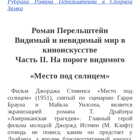
Рубрика Романа Перельштейна в Сборной
Замка
Роман Перельштейн
Видимый и невидимый мир в
киноискусстве
Часть II. На пороге видимого
«Место под солнцем»
Фильм Джорджа Стивенса «Место под
солнцем» (1951), снятый по сценарию Гарри
Брауна и Майкла Уилсона, является
экранизацией романа Т. Драйзера
«Американская трагедия». Главный герой
фильма молодой Джоржд Истмен (М. Клифт)
отнюдь не повеса, каким он предстает у
Драйзера, а вполне благовоспитанный юноша.