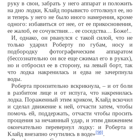
руку в свои, забрать у него аппарат и положить
на дно лодки, Клайд порывисто оттолкнул ее, но
и теперь у него не было иного намерения, кроме
одного: избавиться от нее, от ее прикосновения,
ее жалоб, ее сочувствия… ее соседства… Боже!..
И, однако, он рванулся с такой силой, что не
только ударил Роберту по губам, носу и
подбородку фотографическим аппаратом
(бессознательно он все еще сжимал его в руках),
но и отбросил ее в сторону, на левый борт, так
что лодка накренилась и едва не зачерпнула
воды.
Роберта пронзительно вскрикнула, – и от боли
в разбитом лице и от испуга, что накренилась
лодка. Пораженный этим криком, Клайд вскочил
и сделал движение к ней, отчасти затем, чтобы
помочь ей, поддержать, отчасти чтобы просить
прощения за нечаянный удар, и этим движением
окончательно перевернул лодку: и Роберта и
[98]
Клайд внезапно очутились в воде»
.