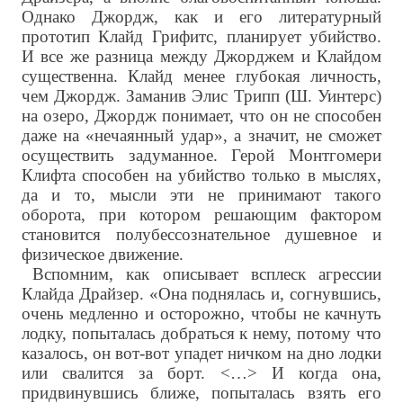
Однако Джордж, как и его литературный
прототип Клайд Грифитс, планирует убийство.
И все же разница между Джорджем и Клайдом
существенна. Клайд менее глубокая личность,
чем Джордж. Заманив Элис Трипп (Ш. Уинтерс)
на озеро, Джордж понимает, что он не способен
даже на «нечаянный удар», а значит, не сможет
осуществить задуманное. Герой Монтгомери
Клифта способен на убийство только в мыслях,
да и то, мысли эти не принимают такого
оборота, при котором решающим фактором
становится полубессознательное душевное и
физическое движение.
Вспомним, как описывает всплеск агрессии
Клайда Драйзер. «Она поднялась и, согнувшись,
очень медленно и осторожно, чтобы не качнуть
лодку, попыталась добраться к нему, потому что
казалось, он вот-вот упадет ничком на дно лодки
или свалится за борт. <…> И когда она,
придвинувшись ближе, попыталась взять его