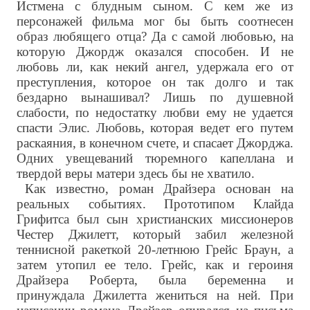
Истмена с блудным сыном. С кем же из
персонажей фильма мог бы быть соотнесен
образ любящего отца? Да с самой любовью, на
которую Джордж оказался способен. И не
любовь ли, как некий ангел, удержала его от
преступления, которое он так долго и так
бездарно вынашивал? Лишь по душевной
слабости, по недостатку любви ему не удается
спасти Элис. Любовь, которая ведет его путем
раскаяния, в конечном счете, и спасает Джорджа.
Одних увещеваний тюремного капеллана и
твердой веры матери здесь бы не хватило.
Как известно, роман Драйзера основан на
реальных событиях. Прототипом Клайда
Грифитса был сын христианских миссионеров
Честер Джилетт, который забил железной
теннисной ракеткой 20-летнюю Грейс Браун, а
затем утопил ее тело. Грейс, как и героиня
Драйзера Роберта, была беременна и
принуждала Джилетта жениться на ней. При