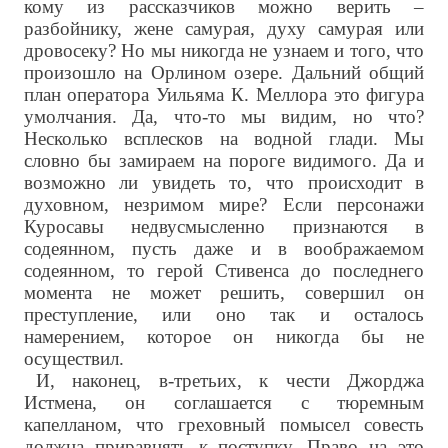
кому из рассказчиков можно верить –
разбойнику, жене самурая, духу самурая или
дровосеку? Но мы никогда не узнаем и того, что
произошло на Орлином озере. Дальний общий
план оператора Уильяма К. Меллора это фигура
умолчания. Да, что-то мы видим, но что?
Несколько всплесков на водной глади. Мы
словно бы замираем на пороге видимого. Да и
возможно ли увидеть то, что происходит в
духовном, незримом мире? Если персонажи
Куросавы недвусмысленно признаются в
содеянном, пусть даже и в воображаемом
содеянном, то герой Стивенса до последнего
момента не может решить, совершил он
преступление, или оно так и осталось
намерением, которое он никогда бы не
осуществил.
И, наконец, в-третьих, к чести Джорджа
Истмена, он соглашается с тюремным
капелланом, что греховный помысел совесть
должна приравнять к поступку. Право на это