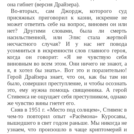
она гибнет (версия Драйзера).
Во-вторых, сам Джордж, которого суд
присяжных приговорил к казни, искренне не
может ответить себе на вопрос, виновен он или
нет? Другими словами, была ли смерть
насильственной, или Элис стала жертвой
несчастного случая? И у нас нет повода
усомниться в искренности слов главного героя,
когда он говорит: «Я не чувствую себя
виновным во всем этом. Они ничего не знают, а
я, я хотел бы знать». Вот это и поразительно!
Герой Драйзера знает, что он, как бы там ни
было, совершил преступление, и чтобы осознать
это, ему нужна помощь священника. А герой
Стивенса не ощущает себя преступником, однако
же чувство вины гнетет его.
Сняв в 1951 г. «Место под солнцем», Стивенс в
чем-то повторил опыт «Расёмона» Куросавы,
вышедшего в свет годом раньше. Мы никогда не
узнаем, что произошло в чаще криптомерий и