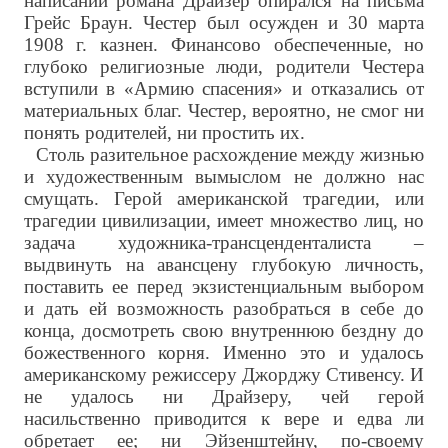
написании романа Драйзер опирался на письма
Грейс Браун. Честер был осужден и 30 марта
1908 г. казнен. Финансово обеспеченные, но
глубоко религиозные люди, родители Честера
вступили в «Армию спасения» и отказались от
материальных благ. Честер, вероятно, не смог ни
понять родителей, ни простить их.
Столь разительное расхождение между жизнью
и художественным вымыслом не должно нас
смущать. Герой американской трагедии, или
трагедии цивилизации, имеет множество лиц, но
задача художника-трансценденталиста –
выдвинуть на авансцену глубокую личность,
поставить ее перед экзистенциальным выбором
и дать ей возможность разобраться в себе до
конца, досмотреть свою внутреннюю бездну до
божественного корня. Именно это и удалось
американскому режиссеру Джорджу Стивенсу. И
не удалось ни Драйзеру, чей герой
насильственно приводится к вере и едва ли
обретает ее; ни Эйзенштейну, по-своему