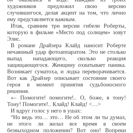
художников предложил свою версию
случившегося, делая акцент на том, что лично
ему представляется важным.
Итак, сравним три версии гибели Роберты,
которую в фильме «Место под солнцем» зовут
Элис.
В романе Драйзера Клайд наносит Роберте
нечаянный удар фотоаппаратом. Это не столько
выпад нападающего, сколько реакция
защищающегося. Женщину охватывает паника.
Возникает суматоха, и лодка переворачивается.
Вот как Драйзер описывает состояние своего
героя в момент принятия судьбоносного
решения.
«– Помогите! помогите!.. О, боже, я тону!
Тону! Помогите!.. Клайд! Клайд! <…>
И вдруг голос у него в ушах:
“Но ведь это… это… Не об этом ли ты думал,
не этого ли желал все время в своем
безвыходном положении? Вот оно! Вопреки