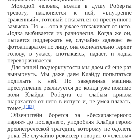
Молодой человек, вселив в душу Роберты
тревогу, наклоняется к ней, «внутренне
сраженный», готовый отказаться от преступного
замысла. Но «…она в ужасе отскакивает от него.
Лодка выбивается из равновесия. Когда же он,
пытается поддержать ее, случайно задевает ее
фотоаппаратом по лицу, она окончательно теряет
голову, в ужасе, спотыкаясь, падает, и лодка
переворачивается.
Для вящей подчеркнутости мы даем ей еще раз
вынырнуть. Мы даже даем Клайду попытаться
подплыть к ней. Но заведенная машина
преступления реализуется до конца уже помимо
воли Клайда: Роберта со слабым криком
шарахается от него в испуге и, не умея плавать,
[103]
тонет»
.
Эйзенштейн борется за «бесхарактерного
парня» до последнего, уподобляя Клайда герою
древнегреческой трагедии, которому не одолеть
рока. Не случайно режиссер говорит о «слепом»