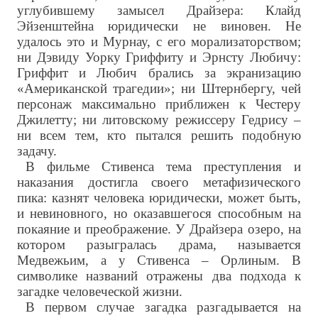
углубившему замысел Драйзера: Клайд
Эйзенштейна юридически не виновен. Не
удалось это и Мурнау, с его морализаторством;
ни Дэвиду Уорку Гриффиту и Эрнсту Любичу:
Гриффит и Любич брались за экранизацию
«Американской трагедии»; ни Штернбергу, чей
персонаж максимально приближен к Честеру
Джилетту; ни литовскому режиссеру Гедрису –
ни всем тем, кто пытался решить подобную
задачу.
В фильме Стивенса тема преступления и
наказания достигла своего метафизического
пика: казнят человека юридически, может быть,
и невиновного, но оказавшегося способным на
покаяние и преображение. У Драйзера озеро, на
котором разыгралась драма, называется
Медвежьим, а у Стивенса – Орлиным. В
символике названий отражены два подхода к
загадке человеческой жизни.
В первом случае загадка разгадывается на