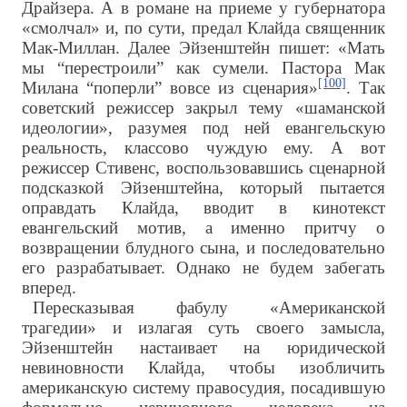
Драйзера. А в романе на приеме у губернатора
«смолчал» и, по сути, предал Клайда священник
Мак-Миллан. Далее Эйзенштейн пишет: «Мать
мы “перестроили” как сумели. Пастора Мак
[100]
Милана “поперли” вовсе из сценария»
. Так
советский режиссер закрыл тему «шаманской
идеологии», разумея под ней евангельскую
реальность, классово чуждую ему. А вот
режиссер Стивенс, воспользовавшись сценарной
подсказкой Эйзенштейна, который пытается
оправдать Клайда, вводит в кинотекст
евангельский мотив, а именно притчу о
возвращении блудного сына, и последовательно
его разрабатывает. Однако не будем забегать
вперед.
Пересказывая фабулу «Американской
трагедии» и излагая суть своего замысла,
Эйзенштейн настаивает на юридической
невиновности Клайда, чтобы изобличить
американскую систему правосудия, посадившую