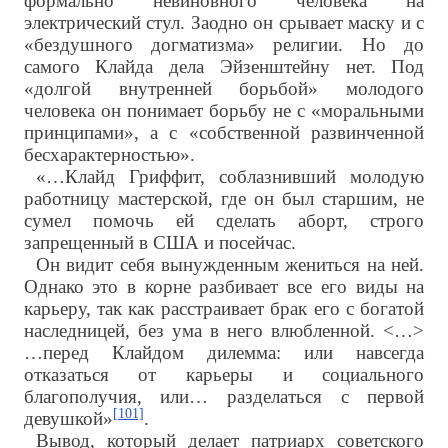
формально невиновного человека на
электрический стул. Заодно он срывает маску и с
«бездушного догматизма» религии. Но до
самого Клайда дела Эйзенштейну нет. Под
«долгой внутренней борьбой» молодого
человека он понимает борьбу не с «моральными
принципами», а с «собственной развинченной
бесхарактерностью».
«…Клайд Гриффит, соблазнивший молодую
работницу мастерской, где он был старшим, не
сумел помочь ей сделать аборт, строго
запрещенный в США и посейчас.
Он видит себя вынужденным жениться на ней.
Однако это в корне разбивает все его виды на
карьеру, так как расстраивает брак его с богатой
наследницей, без ума в него влюбленной. <…>
…перед Клайдом дилемма: или навсегда
отказаться от карьеры и социального
благополучия, или… разделаться с первой
[101]
девушкой»
.
Вывод, который делает патриарх советского