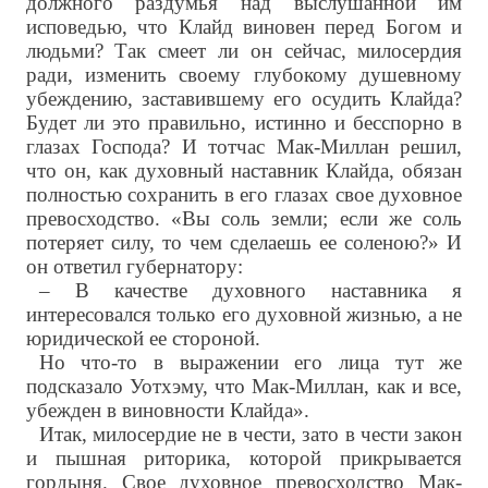
должного раздумья над выслушанной им
исповедью, что Клайд виновен перед Богом и
людьми? Так смеет ли он сейчас, милосердия
ради, изменить своему глубокому душевному
убеждению, заставившему его осудить Клайда?
Будет ли это правильно, истинно и бесспорно в
глазах Господа? И тотчас Мак-Миллан решил,
что он, как духовный наставник Клайда, обязан
полностью сохранить в его глазах свое духовное
превосходство. «Вы соль земли; если же соль
потеряет силу, то чем сделаешь ее соленою?» И
он ответил губернатору:
– В качестве духовного наставника я
интересовался только его духовной жизнью, а не
юридической ее стороной.
Но что-то в выражении его лица тут же
подсказало Уотхэму, что Мак-Миллан, как и все,
убежден в виновности Клайда».
Итак, милосердие не в чести, зато в чести закон
и пышная риторика, которой прикрывается
гордыня. Свое духовное превосходство Мак-