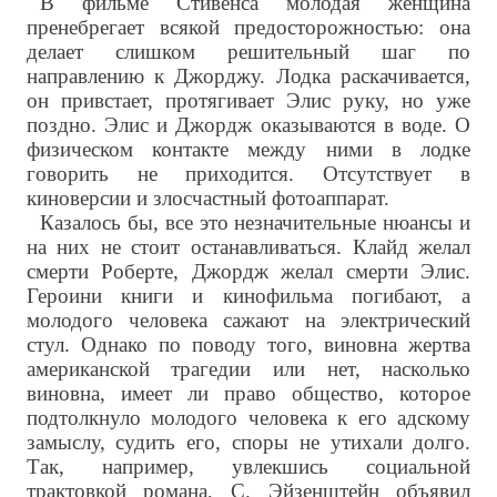
В фильме Стивенса молодая женщина
пренебрегает всякой предосторожностью: она
делает слишком решительный шаг по
направлению к Джорджу. Лодка раскачивается,
он привстает, протягивает Элис руку, но уже
поздно. Элис и Джордж оказываются в воде. О
физическом контакте между ними в лодке
говорить не приходится. Отсутствует в
киноверсии и злосчастный фотоаппарат.
Казалось бы, все это незначительные нюансы и
на них не стоит останавливаться. Клайд желал
смерти Роберте, Джордж желал смерти Элис.
Героини книги и кинофильма погибают, а
молодого человека сажают на электрический
стул. Однако по поводу того, виновна жертва
американской трагедии или нет, насколько
виновна, имеет ли право общество, которое
подтолкнуло молодого человека к его адскому
замыслу, судить его, споры не утихали долго.
Так, например, увлекшись социальной
трактовкой романа, С. Эйзенштейн объявил