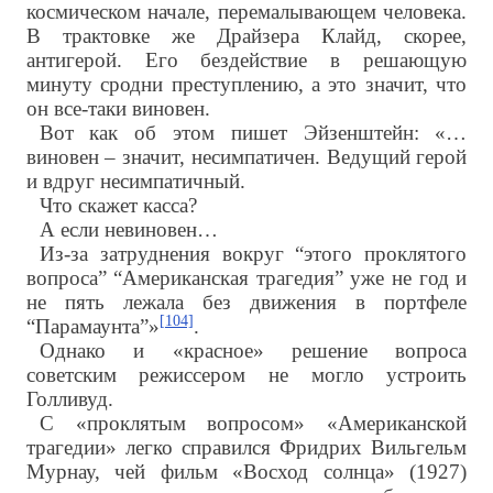
космическом начале, перемалывающем человека.
В трактовке же Драйзера Клайд, скорее,
антигерой. Его бездействие в решающую
минуту сродни преступлению, а это значит, что
он все-таки виновен.
Вот как об этом пишет Эйзенштейн: «…
виновен – значит, несимпатичен. Ведущий герой
и вдруг несимпатичный.
Что скажет касса?
А если невиновен…
Из-за затруднения вокруг “этого проклятого
вопроса” “Американская трагедия” уже не год и
не пять лежала без движения в портфеле
[104]
“Парамаунта”»
.
Однако и «красное» решение вопроса
советским режиссером не могло устроить
Голливуд.
С «проклятым вопросом» «Американской
трагедии» легко справился Фридрих Вильгельм
Мурнау, чей фильм «Восход солнца» (1927)