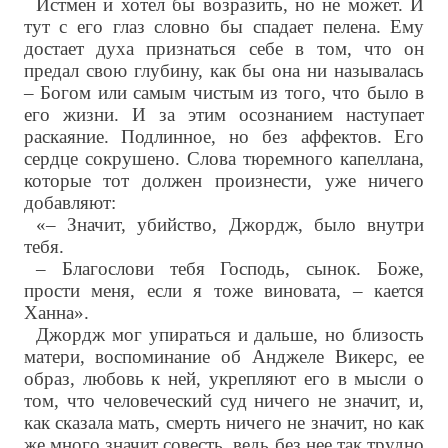
Истмен и хотел бы возразить, но не может. И
тут с его глаз словно бы спадает пелена. Ему
достает духа признаться себе в том, что он
предал свою глубину, как бы она ни называлась
– Богом или самым чистым из того, что было в
его жизни. И за этим осознанием наступает
раскаяние. Подлинное, но без аффектов. Его
сердце сокрушено. Слова тюремного капеллана,
которые тот должен произнести, уже ничего
добавляют:
«– Значит, убийство, Джордж, было внутри
тебя.
– Благослови тебя Господь, сынок. Боже,
прости меня, если я тоже виновата, – кается
Ханна».
Джордж мог упираться и дальше, но близость
матери, воспоминание об Анджеле Викерс, ее
образ, любовь к ней, укрепляют его в мысли о
том, что человеческий суд ничего не значит, и,
как сказала мать, смерть ничего не значит, но как
же много значит совесть, ведь без нее так трудно