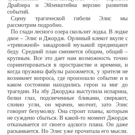
Драйзера и Эйзенштейна версию развития
событий.
Сцену трагической гибели Элис мы
рассмотрим подробно.
По глади лесного озера скользит лодка. В лодке
двое – Элис и Джордж. Орлиный клекот вкупе с
«тревожной» закадровой музыкой предвещают
беду. Средний план сменяется общим, общий –
крупным. Все это дает нам возможность точно
сориентироваться в пространстве и времени, и
когда пружина фабулы разожмется, у зрителя не
возникнет вопроса, где произошло событие и в
каком состоянии находились герои за миг до
трагедии. На лбу Джорджа выступила испарина,
белки глаз, подсвеченные бликами, сверкают,
словно угли, он мрачен, молчит, зато Элис
говорит безумолку. Она строит планы, которым
не суждено сбыться. В какой-то момент Джордж
отказывается от своего адского плана. Он даже
раскаивается. Но Элис уже прочитала его мысли.