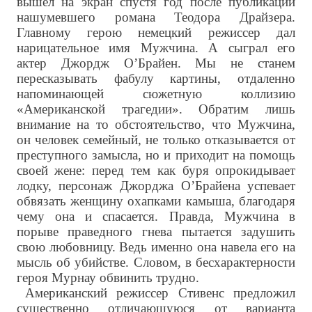
вышел на экран спустя год после публикации
нашумевшего романа Теодора Драйзера.
Главному герою немецкий режиссер дал
нарицательное имя Мужчина. А сыграл его
актер Джордж О’Брайен. Мы не станем
пересказывать фабулу картины, отдаленно
напоминающей сюжетную коллизию
«Американской трагедии». Обратим лишь
внимание на то обстоятельство, что Мужчина,
он человек семейный, не только отказывается от
преступного замысла, но и приходит на помощь
своей жене: перед тем как буря опрокидывает
лодку, персонаж Джорджа О’Брайена успевает
обвязать женщину охапками камыша, благодаря
чему она и спасается. Правда, Мужчина в
порыве праведного гнева пытается задушить
свою любовницу. Ведь именно она навела его на
мысль об убийстве. Словом, в бесхарактерности
героя Мурнау обвинить трудно.
Американский режиссер Стивенс предложил
существенно отличающуюся от варианта