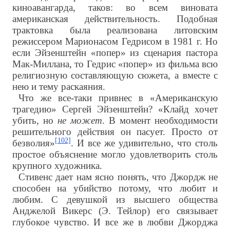
киноавангарда, таков: во всем виновата
американская действительность. Подобная
трактовка была реализована литовским
режиссером Марионасом Гедрисом в 1981 г. Но
если Эйзенштейн «попер» из сценария пастора
Мак-Миллана, то Гедрис «попер» из фильма всю
религиозную составляющую сюжета, а вместе с
нею и тему раскаяния.
Что же все-таки привнес в «Американскую
трагедию» Сергей Эйзенштейн? «Клайд хочет
убить, но
не может
. В момент необходимости
решительного действия он пасует. Просто от
[102]
безволия»
. И все же удивительно, что столь
простое объяснение могло удовлетворить столь
крупного художника.
Стивенс дает нам ясно понять, что Джордж не
способен на убийство потому, что любит и
любим. С девушкой из высшего общества
Анджелой Викерс (Э. Тейлор) его связывает
глубокое чувство. И все же в любви Джорджа