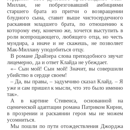
Миллан, не побрезговавший амбициями
старшего брата из притчи о возвращении
блудного сына, ставит выше чистосердечного
раскаяния младшего брата, по отношению к
которому ему, конечно же, хочется выступить в
роли всепрощающего, любящего отца, но честь
мундира, а иначе и не скажешь, не позволяет
Мак-Миллану уподобиться отцу.
В романе Драйзера слова преподобного звучат
лицемерно, да и ответ Клайда не убеждает.
«– Сын мой! Сын мой! Значит, вы совершили
убийство в сердце своем!
– Да, вы правы, – задумчиво сказал Клайд. – Я
уже и сам пришел к мысли, что это было именно
так».
А в картине Стивенса, основанной на
сценической адаптации романа Патриком Кирни,
в прозрении и раскаянии героя мы не можем
усомниться.
Мы пошли по пути отождествления Джорджа