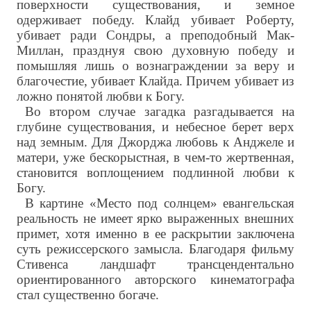
поверхности существования, и земное
одерживает победу. Клайд убивает Роберту,
убивает ради Сондры, а преподобный Мак-
Миллан, празднуя свою духовную победу и
помышляя лишь о вознаграждении за веру и
благочестие, убивает Клайда. Причем убивает из
ложно понятой любви к Богу.
Во втором случае загадка разгадывается на
глубине существования, и небесное берет верх
над земным. Для Джорджа любовь к Анджеле и
матери, уже бескорыстная, в чем-то жертвенная,
становится воплощением подлинной любви к
Богу.
В картине «Место под солнцем» евангельская
реальность не имеет ярко выраженных внешних
примет, хотя именно в ее раскрытии заключена
суть режиссерского замысла. Благодаря фильму
Стивенса ландшафт трансцендентально
ориентированного авторского кинематографа
стал существенно богаче.