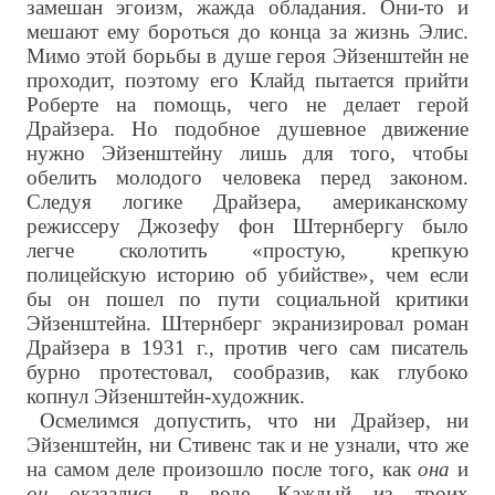
замешан эгоизм, жажда обладания. Они-то и
мешают ему бороться до конца за жизнь Элис.
Мимо этой борьбы в душе героя Эйзенштейн не
проходит, поэтому его Клайд пытается прийти
Роберте на помощь, чего не делает герой
Драйзера. Но подобное душевное движение
нужно Эйзенштейну лишь для того, чтобы
обелить молодого человека перед законом.
Следуя логике Драйзера, американскому
режиссеру Джозефу фон Штернбергу было
легче сколотить «простую, крепкую
полицейскую историю об убийстве», чем если
бы он пошел по пути социальной критики
Эйзенштейна. Штернберг экранизировал роман
Драйзера в 1931 г., против чего сам писатель
бурно протестовал, сообразив, как глубоко
копнул Эйзенштейн-художник.
Осмелимся допустить, что ни Драйзер, ни
Эйзенштейн, ни Стивенс так и не узнали, что же
на самом деле произошло после того, как
она
и
он
оказались в воде. Каждый из троих