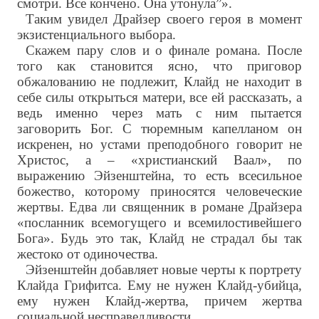
смотри. Все кончено. Она утонула”».
Таким увидел Драйзер своего героя в момент
экзистенциального выбора.
Скажем пару слов и о финале романа. После
того как становится ясно, что приговор
обжалованию не подлежит, Клайд не находит в
себе силы открыться матери, все ей рассказать, а
ведь именно через мать с ним пытается
заговорить Бог. С тюремным капелланом он
искренен, но устами преподобного говорит не
Христос, а – «христианский Ваал», по
выражению Эйзенштейна, то есть всесильное
божество, которому приносятся человеческие
жертвы. Едва ли священник в романе Драйзера
«посланник всемогущего и всемилостивейшего
Бога». Будь это так, Клайд не страдал бы так
жестоко от одиночества.
Эйзенштейн добавляет новые черты к портрету
Клайда Грифитса. Ему не нужен Клайд-убийца,
ему нужен Клайд-жертва, причем жертва
социальной несправедливости.