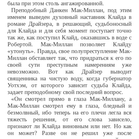
была при этом столь ангажированной.
Преподобный Данкен Мак-Миллан, под этим
именем выведен духовный наставник Клайда в
романе Драйзера, в решающий, судьбоносный
для Клайда и для себя момент поступает точно
так же, как поступил Клайд, оказавшись в воде с
Робертой. Мак-Миллан позволяет Клайду
«утонуть». Правда, свое полупреступление Мак-
Миллан обставляет так, что придраться к его по
своей сути преступным намерениям уже
невозможно. Вот как Драйзер выводит
священника на чистую воду, когда губернатор
Уотхэм, от которого зависит судьба Клайда,
задает преподобному свой последний вопрос.
«Он смотрел прямо в глаза Мак-Миллану, а
Мак-Миллан смотрел ему в глаза, бледный и
безмолвный, ибо теперь на его плечи легла вся
тяжесть решения, от его слова зависело,
признают ли Клайда виновным или нет. Но как
он может? Разве он не решил уже после