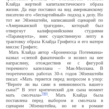
Клайда жертвой капиталистического образа
жизни. Да еще поставил на вид американскому
писателю его «беспартийный» подход к делу. Но
тот же Эйзенштейн, написавший сценарий по
«Американской трагедии», который был
отвергнут калифорнийскими студиями
«Парамаунта», внес существенную лепту в
трактовку образа Клайда Грифитса и его матери
миссис Грифитс.
Мать Клайда автор «Броненосца Потемкина»
назвал «слепой фанатичкой» и возвел на нее
напраслину, отождествив ее с фигурой
тюремного капеллана – Мак-Миллана. В
теоретических работах 30-х годов Эйзенштейн
писал: «Мать теряется перед вопросом в упор:
“Верите ли вы сами в невиновность вашего
сына?” В этот критический для сына момент
[99]
мать смолчала»
. Мать Клайда была
поставлена перед выбором и смолчала в
сценарии Эйзенштейна, но не в романе