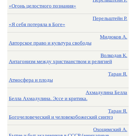
«Огонь целостного познания»
Перельштейн Р.
«Я себя потеряла в Боге»
Мидюков А.
Авторское право и культура свободы
Волкодав К.
Антагонизм между христианством и религией
Таран Я.
Атмосфера и плоды
Ахмадулина Белла
Белла Ахмадулина. Эссе и критика.
Таран Я.
Богочеловеческий и человекобожеский синтез
Охоцимский А.
Бытие и быт академиков в СССР (мемуарные