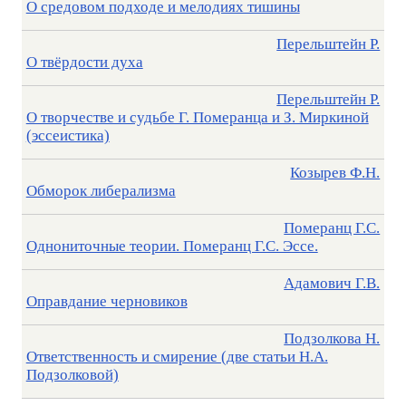
О средовом подходе и мелодиях тишины
Перельштейн Р.
О твёрдости духа
Перельштейн Р.
О творчестве и судьбе Г. Померанца и З. Миркиной
(эссеистика)
Козырев Ф.Н.
Обморок либерализма
Померанц Г.С.
Однониточные теории. Померанц Г.С. Эссе.
Адамович Г.В.
Оправдание черновиков
Подзолкова Н.
Ответственность и смирение (две статьи Н.А.
Подзолковой)