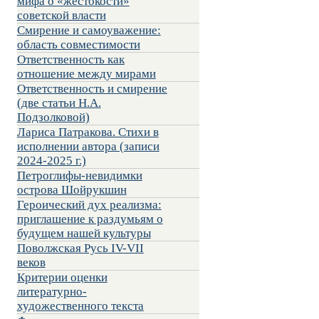
мифа о «жестокости»
советской власти
Смирение и самоуважение:
область совместимости
Ответственность как
отношение между мирами
Ответственность и смирение
(две статьи Н.А.
Подзолковой)
Лариса Патракова. Стихи в
исполнении автора (записи
2024-2025 г.)
Петроглифы-невидимки
острова Шойрукшин
Героический дух реализма:
приглашение к раздумьям о
будущем нашей культуры
Поволжская Русь IV-VII
веков
Критерии оценки
литературно-
художественного текста