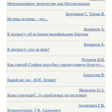
Интерактивное творчество как богопознание
Борчиков С.
Таран Я.
Истина истины – это...
Комаров А.
К вопросу об истории нацификации Европы
Комаров А.
К вопросу: кто за мир?
Розанов В.В.
Как святой Стефан порубил «прокудливую березу»...
Алексеев В.
Какой же он – В.И. Ленин?
Яковлева Н.А.
Камо грядеши?.. (о проблемах педагогики)
Адамович Г.В.
Комментарии. Г.В. Адамович