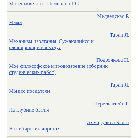
Маленькие эссе. Померанц Г.С.
Медведская Р.
Мама
Таран Я.
Механизм изолгания. Сужающийся и
расширяющийся конус
Подзолкова Н.
Моё философское мировоззрение (сборник
студенческих работ)
Таран Я.
Мы все предатели
Перельштейн Р.
На глубине бытия
Ахмадулина Белла
На сибирских дорогах