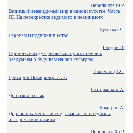
Перельштейн Р.
Видимый и невидимый мир в киноискусстве. Часть
III. На перекрёстке видимого и невидимого
Булгаков С.
Героизм и подвижничество
Байдин В.
Героический дух реализма: приглашение к
раздумьям о будущем нашей культуры
Померанц Г.С.
Григорий Померанц. Эссе.
Охоцимский А.
Действия и язык
Комаров А.
Дерево и камень как средовые истоки глубины
исторической памяти
Перельштейн Р.