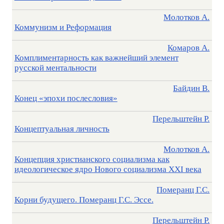
Молотков А.
Коммунизм и Реформация
Комаров А.
Комплиментарность как важнейший элемент
русской ментальности
Байдин В.
Конец «эпохи послесловия»
Перельштейн Р.
Концептуальная личность
Молотков А.
Концепция христианского социализма как
идеологическое ядро Нового социализма XXI века
Померанц Г.С.
Корни будущего. Померанц Г.С. Эссе.
Перельштейн Р.