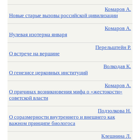
Комаров А.
Новые старые вызовы российской цивилизации
Комаров А.
Нулевая изотерма января
Перельштейн Р.
О встрече на вершине
Волкодав К.
О генезисе церковных институций
Комаров А.
О причинах возникновения мифа о «жестокости»
советской власти
Подзолкова Н.
О соразмерности внутреннего и внешнего как
важном принципе биологоса
Клешнина Л.