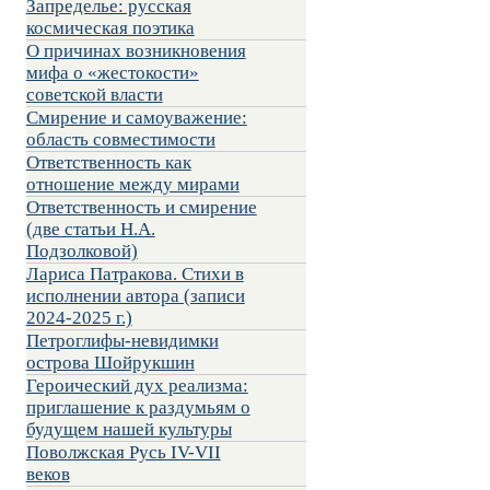
Запределье: русская
космическая поэтика
О причинах возникновения
мифа о «жестокости»
советской власти
Смирение и самоуважение:
область совместимости
Ответственность как
отношение между мирами
Ответственность и смирение
(две статьи Н.А.
Подзолковой)
Лариса Патракова. Стихи в
исполнении автора (записи
2024-2025 г.)
Петроглифы-невидимки
острова Шойрукшин
Героический дух реализма:
приглашение к раздумьям о
будущем нашей культуры
Поволжская Русь IV-VII
веков