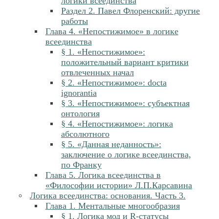
логики всеединства
Раздел 2. Павел Флоренский: другие
работы
Глава 4. «Непостижимое» в логике
всеединства
§ 1. «Непостижимое»:
положительный вариант критики
отвлеченных начал
§ 2. «Непостижимое»: docta
ignorantia
§ 3. «Непостижимое»: субъектная
онтология
§ 4. «Непостижимое»: логика
абсолютного
§ 5. «Данная неданность»:
заключение о логике всеединства,
по Франку
Глава 5. Логика всеединства в
«Философии истории» Л.П.Карсавина
Логика всеединства: основания. Часть 3.
Глава 1. Ментальные многообразия
§ 1. Логика мод и R-статусы