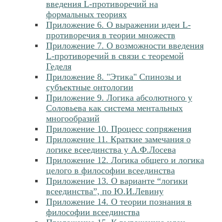
введения L-противоречий на
формальных теориях
Приложение 6. О выражении идеи L-
противоречия в теории множеств
Приложение 7. О возможности введения
L-противоречий в связи с теоремой
Геделя
Приложение 8. "Этика" Спинозы и
субъектные онтологии
Приложение 9. Логика абсолютного у
Соловьева как система ментальных
многообразий
Приложение 10. Процесс сопряжения
Приложение 11. Краткие замечания о
логике всеединства у А.Ф.Лосева
Приложение 12. Логика общего и логика
целого в философии всеединства
Приложение 13. О варианте “логики
всеединства”, по Ю.И.Левину
Приложение 14. О теории познания в
философии всеединства