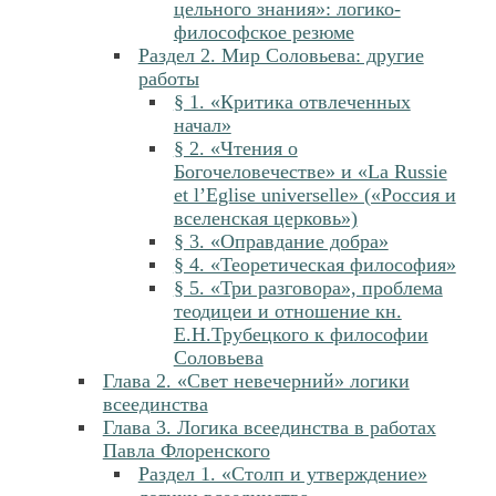
цельного знания»: логико-
философское резюме
Раздел 2. Мир Соловьева: другие
работы
§ 1. «Критика отвлеченных
начал»
§ 2. «Чтения о
Богочеловечестве» и «La Russie
et l’Eglise universelle» («Россия и
вселенская церковь»)
§ 3. «Оправдание добра»
§ 4. «Теоретическая философия»
§ 5. «Три разговора», проблема
теодицеи и отношение кн.
Е.Н.Трубецкого к философии
Соловьева
Глава 2. «Свет невечерний» логики
всеединства
Глава 3. Логика всеединства в работах
Павла Флоренского
Раздел 1. «Столп и утверждение»