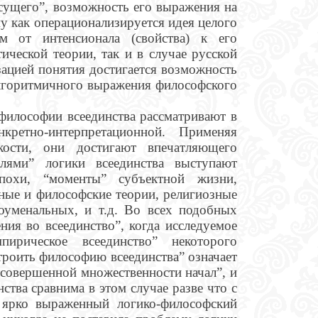
“сущего”, возможность его выражения на
у как операционализируется идея целого
м от интенсионала (свойства) к его
тической теории, так и в случае русской
зацией понятия достигается возможность
алгоритмичного выражения философского
философии всеединства рассматривают в
кретно-интерпретационной. Применяя
ости, они достигают впечатляющего
лями” логики всеединства выступают
эпохи, “моменты” субъектной жизни,
ные и философские теории, религиозные
оуменальных, и т.д. Во всех подобных
ния во всеединство”, когда исследуемое
пирическое всеединство” некоторого
троить философию всеединства” означает
“усовершенной множественности начал”, и
ства сравнима в этом случае разве что с
ь ярко выраженный логико-философский