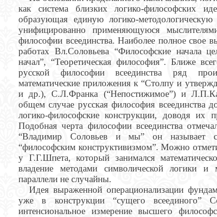
как система близких логико-философских ид
образующая единую логико-методологическую 
унифицированно применяющуюся мыслителям
философии всеединства. Наиболее полное свое в
работах Вл.Соловьева “Философские начала це
начал”, “Теоретическая философия”. Ближе все
русской философии всеединства ряд произ
математические приложения к “Столпу и утверж
и др.), С.Л.Франка (“Непостижимое”) и Л.П.К
общем случае русская философия всеединства до
логико-философские конструкции, доводя их 
Подобная черта философии всеединства отмечал
“Владимир Соловьев и мы” он называет ст
“философским конструктивизмом”. Можно отметит
у Г.Г.Шпета, который занимался математическ
владение методами символической логики и 
параллели не случайны.
Идея выраженной операционализации фундам
уже в конструкции “сущего всеединого” С
интенсиональное измерение высшего философс