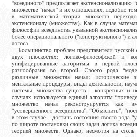
“всеединого” предполагает экстенсионализацию 
множестве “начал” и их отношениях, подобно том
в математической теории множеств переходо
экстенсионалу (множеству). Как в случае матема
философии всеединства указанной экстенсионали
более операционального (“конструктивного”) и 
логоса.
Большинство проблем представители русской 
двух плоскостях: логико-философской и кон
унифицированные алгоритмы в первой плоск
разнообразия во второй. Своего рода “моде
различные множества начал: исторические 
ментальные процедуры, виды деятельности, науч
системы, множества существ – конкретных и н
случаях используется единый алгоритм “приведе
множество начал реконструируется как “эм
“усовершенного всеединства”. “Объяснить”, “пос
в этом случае – достичь состояния своего рода 
по широте постановки своих задач логика всеедин
теорией множеств. Однако, несмотря на стол