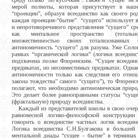
мерой полноты, которая присутствует в наше
“проекции”, образуя всеединство как своего ро
каждая проекция-“бытие” “сущего” использует 
и непротиворечивого представления “сущего” ср
как ментальное пространство (тотально
множественностью своих тотализованных 
антиномичность “сущего” для разума. Уже Солов
рамках “органической логики” (логики всеединс
подхвачена позже Флоренским. “Сущее всеедино
предикатах, но несовместимых предикатах. Однак
антиномичности только как следствия его отно
закона тождества” самого “сущего”), то Флорен
полагают, что необходимо антиномическая приро
Это делает более равноправными статусы “суще
(фрактальную) природу всеединства.
Каждый из представителей школы в свою очере
равновесной логико-философской конструкци
говорить о всеединстве частных логик всеедин
Логика всеединства С.Н.Булгакова в большей
ментальной диады “сущее – бытие” в терминах 