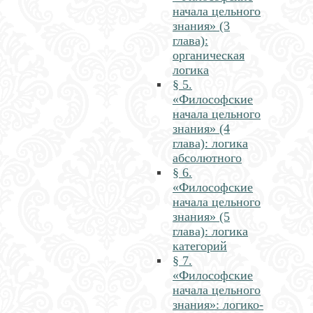
начала цельного
знания» (3
глава):
органическая
логика
§ 5.
«Философские
начала цельного
знания» (4
глава): логика
абсолютного
§ 6.
«Философские
начала цельного
знания» (5
глава): логика
категорий
§ 7.
«Философские
начала цельного
знания»: логико-