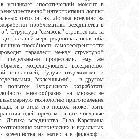
ков усиливает апофатический момент в
преимущественной интерпретации логики
альных онтологиях. Логика всеединства
разработки проблематики всеединства в
о”. Структура “символа” строится как та
раздо большей мере рядополагающая оба
ышенную способность самореферентности
роводит параллели между структурой
ми предельными процессами, ему же
образия, моделирующего всеединство:
ной топологией, будучи отделимыми и
отделимыми, “склеенными”, – в другом
 попыток Флоренского разработать
слойного многообразия на множестве
 планомерную технологию приготовления
диады, и в этом его подход может быть
транения идей предела на все числовые
а. Логика всеединства Льва Карсавина
 соотношения эмпирических и идеальных
о всеединства на материале философии