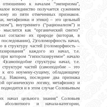
о отношению к началам “эмпиризма”,
малое всеединство получается сужением
ному из пяти отмеченных признаков.
ки, метафизики и этики) – это цельный
ризм”), внутреннего (“рационализм”) и
о мыслится как “органический синтез”
чал согласно их природе (которая, в
 последовании), 2)голоморфность начал,
го в структуру частей (голоморфность –
тазирования” каждого из начал, т.е.
 при котором “гипостазируемое” начало
4)самоподобие структуры начал, т.е.
 структуре частей (самоподобие – это
ла к его ноумену-сущему, обладающему
т.д. Наконец, последние два признака
ой органическую логику, метафизику и
я подводится и в этом случае Соловьевым
ких начал цельного знания” Соловьев
 абсолютного и начала-категории,