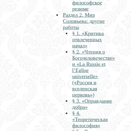
философское
резюме
Раздел 2. Мир
Соловьева: другие
работы
§ 1. «Критика
отвлеченных
начал»
§ 2. «Чтения о
Богочеловечестве»
и «La Russie et
l’Eglise
universelle»
(«Россия и
вселенская
церковь»)
§ 3. «Оправдание
добра»
§ 4.
«Теоретическая
философия»