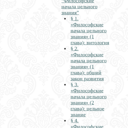
“Философские
начала цельного
знания”
§ 1.
«Философские
начала цельного
знания» (1
глава): витология
§ 2.
«Философские
начала цельного
знания» (1
глава): общий
закон развития
§ 3.
«Философские
начала цельного
знания» (2
глава): цельное
знание
§ 4.
«Философские