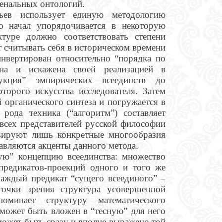
енальных онтологий.
ьев использует единую методологию
во начал упорядочивается в некоторую
ктуре должно соответствовать степени
т считывать себя в историческом времени
инвертирован относительно “порядка по
на и искажена своей реализацией в
укция” эмпирических всеединств до
торого искусства исследователя. Затем
 органического синтеза и погружается в
рода техника (“алгоритм”) составляет
всех представителей русской философии
рьируют лишь конкретные многообразия
тавляются акценты данного метода.
ную” концепцию всеединства: множество
предикатов-проекций одного и того же
Каждый предикат “сущего всеединого” –
 точки зрения структура усовершенной
оминает структуру математического
может быть вложен в “тесную” для него
 может быть сразу и вполне выражено той