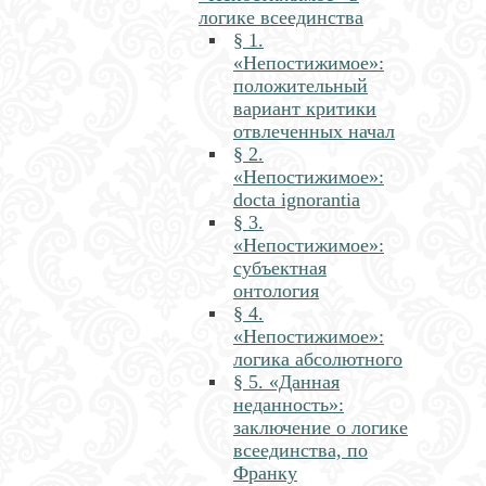
логике всеединства
§ 1.
«Непостижимое»:
положительный
вариант критики
отвлеченных начал
§ 2.
«Непостижимое»:
docta ignorantia
§ 3.
«Непостижимое»:
субъектная
онтология
§ 4.
«Непостижимое»:
логика абсолютного
§ 5. «Данная
неданность»:
заключение о логике
всеединства, по
Франку