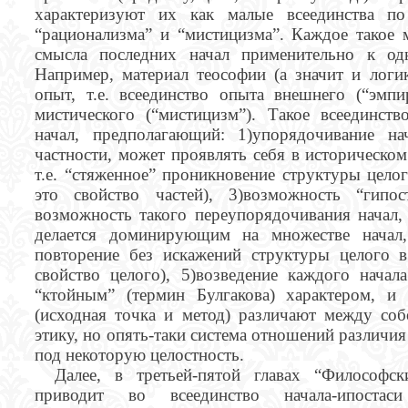
характеризуют их как малые всеединства п
“рационализма” и “мистицизма”. Каждое такое 
смысла последних начал применительно к од
Например, материал теософии (а значит и логи
опыт, т.е. всеединство опыта внешнего (“эмпи
мистического (“мистицизм”). Такое всеединств
начал, предполагающий: 1)упорядочивание на
частности, может проявлять себя в историческом
т.е. “стяженное” проникновение структуры цело
это свойство частей), 3)возможность “гипос
возможность такого переупорядочивания начал,
делается доминирующим на множестве начал, 
повторение без искажений структуры целого в
свойство целого), 5)возведение каждого нача
“ктойным” (термин Булгакова) характером, и 
(исходная точка и метод) различают между соб
этику, но опять-таки система отношений различи
под некоторую целостность.
Далее, в третьей-пятой главах “Философс
приводит во всеединство начала-ипостаси