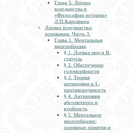
Глава 5. Логика
всеединства в
«Философии истории»
Л.П.Карсавина
Логика всеединства:
основания. Часть 3.
Глава 1. Ментальные
многообразия
§ 1. Логика мод и R-
статусы
§ 2. Обеспечение
голоморфности
§ 3. Теория
антиномии и L-
противоречивость
§ 4. Антиномия
абсолютного и
ктойность
§ 5. Ментальное
многообразие:
основные понятия и