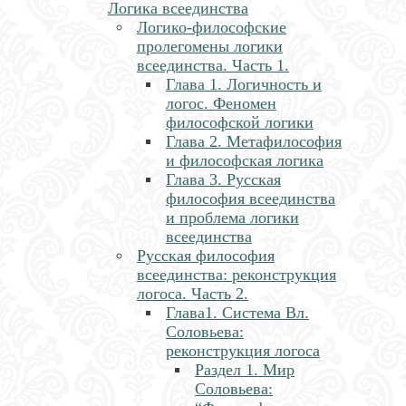
Логика всеединства
Логико-философские
пролегомены логики
всеединства. Часть 1.
Глава 1. Логичность и
логос. Феномен
философской логики
Глава 2. Метафилософия
и философская логика
Глава 3. Русская
философия всеединства
и проблема логики
всеединства
Русская философия
всеединства: реконструкция
логоса. Часть 2.
Глава1. Система Вл.
Соловьева:
реконструкция логоса
Раздел 1. Мир
Соловьева: