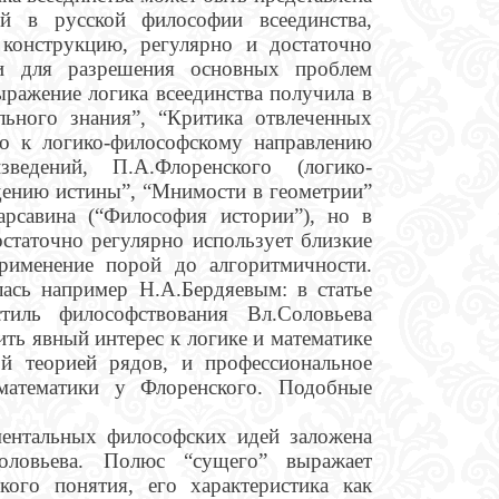
ей в русской философии всеединства,
конструкцию, регулярно и достаточно
и для разрешения основных проблем
ыражение логика всеединства получила в
льного знания”, “Критика отвлеченных
го к логико-философскому направлению
ведений, П.А.Флоренского (логико-
дению истины”, “Мнимости в геометрии”
арсавина (“Философия истории”), но в
статочно регулярно использует близкие
применение порой до алгоритмичности.
ась например Н.А.Бердяевым: в статье
иль философствования Вл.Соловьева
ь явный интерес к логике и математике
ой теорией рядов, и профессиональное
математики у Флоренского. Подобные
ентальных философских идей заложена
оловьева. Полюс “сущего” выражает
кого понятия, его характеристика как