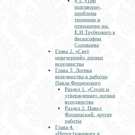
§ 5. «Три
разговора»,
проблема
теодицеи и
отношение кн.
Е.Н.Трубецкого к
философии
Соловьева
Глава 2. «Свет
невечерний» логики
всеединства
Глава 3. Логика
всеединства в работах
Павла Флоренского
Раздел 1. «Столп и
утверждение» логики
всеединства
Раздел 2. Павел
Флоренский: другие
работы
Глава 4.
«Непостижимое» в