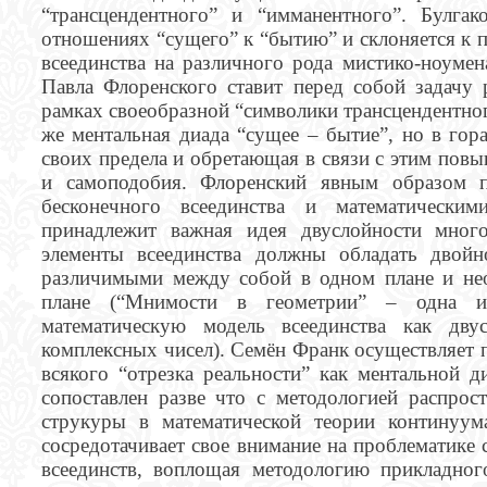
“трансцендентного” и “имманентного”. Булга
отношениях “сущего” к “бытию” и склоняется к 
всеединства на различного рода мистико-ноумен
Павла Флоренского ставит перед собой задачу 
рамках своеобразной “символики трансцендентног
же ментальная диада “сущее – бытие”, но в го
своих предела и обретающая в связи с этим пов
и самоподобия. Флоренский явным образом п
бесконечного всеединства и математически
принадлежит важная идея двуслойности много
элементы всеединства должны обладать двой
различимыми между собой в одном плане и не
плане (“Мнимости в геометрии” – одна из
математическую модель всеединства как дву
комплексных чисел). Семён Франк осуществляет
всякого “отрезка реальности” как ментальной 
сопоставлен разве что с методологией распрос
струкуры в математической теории континуум
сосредотачивает свое внимание на проблематике
всеединств, воплощая методологию прикладног