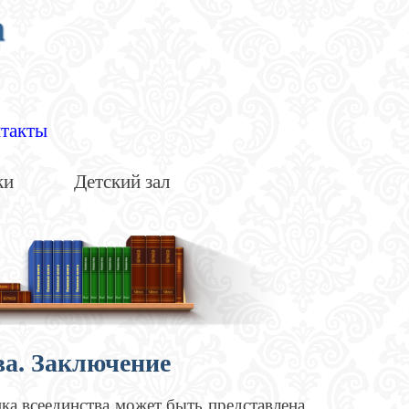
а
такты
ки
Детский зал
ва. Заключение
ка всеединства может быть представлена