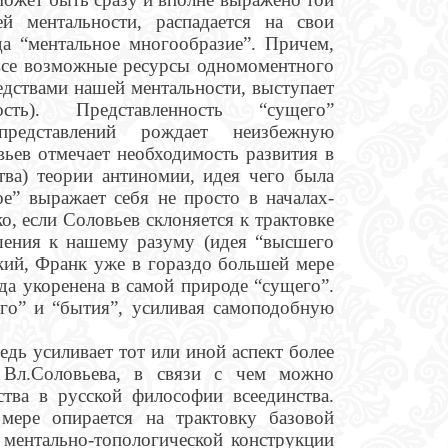
й ментальности, распадается на свои
да “ментальное многообразие”. Причем,
все возможные ресурсы одномоментного
едствами нашей ментальности, выступает
сть). Представленность “сущего”
представлений рождает неизбежную
ьев отмечает необходимость развития в
тва) теории антиномии, идея чего была
е” выражает себя не просто в началах-
о, если Соловьев склоняется к трактовке
шения к нашему разуму (идея “высшего
ский, Франк уже в гораздо большей мере
да укоренена в самой природе “сущего”.
го” и “бытия”, усиливая самоподобную
дь усиливает тот или иной аспект более
и Вл.Соловьева, в связи с чем можно
ства в русской философии всеединства.
 мере опирается на трактовку базовой
ментально-топологической конструкции