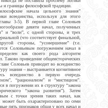
 никогда не поставила проблему логики
рты и границы философской традиции.
лософские начала цельного знания”
ики всеединства, используя для этого
 главы 3-5). В первой главе Соловьев
ногообразие девяти начал, полученных
я” и “воли”, с одной стороны, и трех
ериальной (что соответствует финальной,
ругой стороны, “усовершение” (т.е.
яется Соловьевым погружением начал в
определен как своего рода алгоритм
л. Таково приведение общеисторических
главе Соловьев приводит во всеединство
уру знания – выстраивается когнитивное
десь всеединство в первую очередь
ризм”, “рационализм” и “мистицизм”.
ся в погружении их в структуру “закона
рического “закона развития”). Затем
евым с точки зрения таких начал, как
их может быть охарактеризовано по семи
ервые пять признаков общи у всех начал и