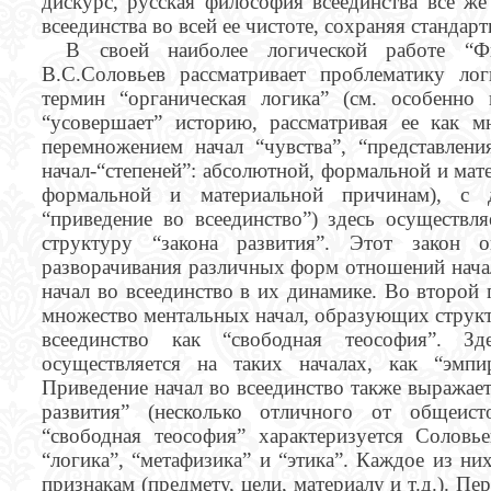
дискурс, русская философия всеединства всё же
всеединства во всей ее чистоте, сохраняя станда
В своей наиболее логической работе “Фи
В.С.Соловьев рассматривает проблематику лог
термин “органическая логика” (см. особенно
“усовершает” историю, рассматривая ее как м
перемножением начал “чувства”, “представлени
начал-“степеней”: абсолютной, формальной и мат
формальной и материальной причинам), с д
“приведение во всеединство”) здесь осуществл
структуру “закона развития”. Этот закон 
разворачивания различных форм отношений нача
начал во всеединство в их динамике. Во второй 
множество ментальных начал, образующих структ
всеединство как “свободная теософия”. З
осуществляется на таких началах, как “эмпи
Приведение начал во всеединство также выражает
развития” (несколько отличного от общеисто
“свободная теософия” характеризуется Соловь
“логика”, “метафизика” и “этика”. Каждое из н
признакам (предмету, цели, материалу и т.д.). П