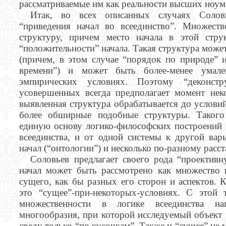
рассматриваемые им как реальности высших ноум
Итак, во всех описанных случаях Солов
“приведения начал во всеединство”. Множест
структуру, причем место начала в этой стру
“положительности” начала. Такая структура може
(причем, в этом случае “порядок по природе” 
времени”) и может быть более-менее умале
эмпирических условиях. Поэтому “деконстр
усовершенных всегда предполагает момент неко
выявленная структура обрабатывается до условий
более обширные подобные структуры. Такого 
единую основу логико-философских построений 
всеединства, и от одной системы к другой ва
начал (“онтологии”) и несколько по-разному расс
Соловьев предлагает своего рода “проектив
начал может быть рассмотрено как множество 
сущего, как бы разных его сторон и аспектов. 
это “сущее”-при-некоторых-условиях. С этой
множественности в логике всеединства нап
многообразия, при которой исследуемый объект 
среду только “по кусочкам”. Также и “сущее” не