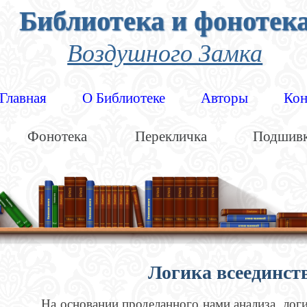
Библиотека и фонотек
Воздушного Замка
Главная
О Библиотеке
Авторы
Кон
Фонотека
Перекличка
Подшив
Логика всеединст
На основании проделанного нами анализа, логи